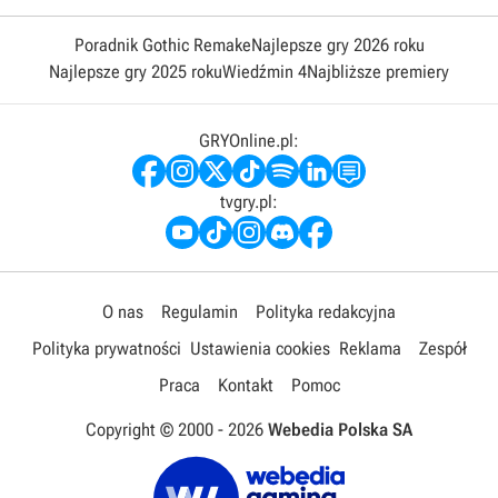
Poradnik Gothic Remake
Najlepsze gry 2026 roku
Najlepsze gry 2025 roku
Wiedźmin 4
Najbliższe premiery
GRYOnline.pl:
tvgry.pl:
O nas
Regulamin
Polityka redakcyjna
Polityka prywatności
Ustawienia cookies
Reklama
Zespół
Praca
Kontakt
Pomoc
Copyright © 2000 -
2026
Webedia Polska SA