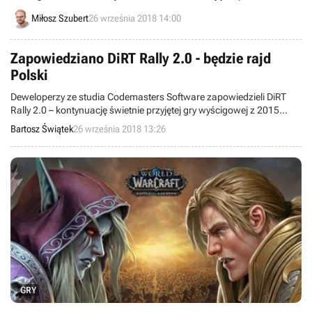
Netflix 19 października. Będą one kontynuować historię znaną z
Miłosz Szubert
26 września 2018 14:00
poprzedniej części.
Zapowiedziano DiRT Rally 2.0 - będzie rajd
Polski
Deweloperzy ze studia Codemasters Software zapowiedzieli DiRT
Rally 2.0 – kontynuację świetnie przyjętej gry wyścigowej z 2015
roku. Produkcja pozwoli wziąć udział m.in. w rajdzie Polski i
Bartosz Świątek
26 września 2018 13:26
zadebiutuje na początku przyszłego roku.
GRY