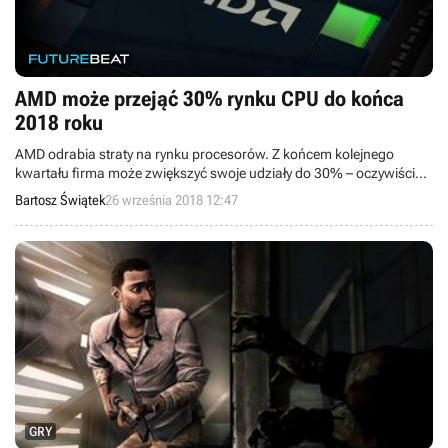
AMD może przejąć 30% rynku CPU do końca
2018 roku
AMD odrabia straty na rynku procesorów. Z końcem kolejnego
kwartału firma może zwiększyć swoje udziały do 30% – oczywiście
kosztem konkurencyjnego Intela.
Bartosz Świątek
26 września 2018 12:47
GRY