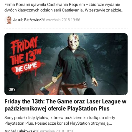
Firma Konami ujawniła Castlevania Requiem – zbiorcze wydanie
dwóch klasycznych odsłon serii Castlevania. W zestawie znajdziemy
oryginalne wersje Symphony of the Night oraz Rondo of Blood z
Jakub Błażewicz
26 września 2018 19:56
pewnymi modyfikacjami. Pakiet zadebiutuje pod koniec października
na PlayStation 4.
GRY
Friday the 13th: The Game oraz Laser League w
październikowej ofercie PlayStation Plus
Sony podało listę tytułów, które w październiku trafią do oferty
PlayStation Plus. Posiadacze konsol PlayStation otrzymają
możliwość pobrania gier Friday the 13th: The Game, Laser League,
Michał Kułakowski
26 września 2018 18:50