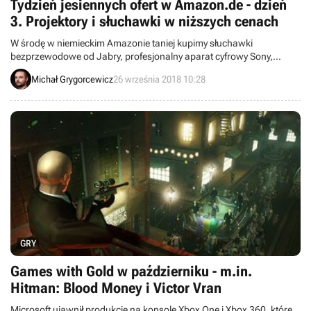
Tydzień jesiennych ofert w Amazon.de - dzień
3. Projektory i słuchawki w niższych cenach
W środę w niemieckim Amazonie taniej kupimy słuchawki
bezprzewodowe od Jabry, profesjonalny aparat cyfrowy Sony,
projektory BenQ, Acera i Optomy oraz smartfon Nokii.
Michał Grygorcewicz
26 września 2018 10:28
GRY
Games with Gold w październiku - m.in.
Hitman: Blood Money i Victor Vran
Microsoft ujawnił produkcje na konsole Xbox One i Xbox 360, które