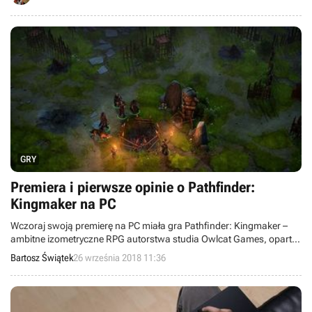
GRY
Premiera i pierwsze opinie o Pathfinder:
Kingmaker na PC
Wczoraj swoją premierę na PC miała gra Pathfinder: Kingmaker –
ambitne izometryczne RPG autorstwa studia Owlcat Games, oparte
o licencję „papierowego" systemu Pathfinder.
Bartosz Świątek
26 września 2018 11:36