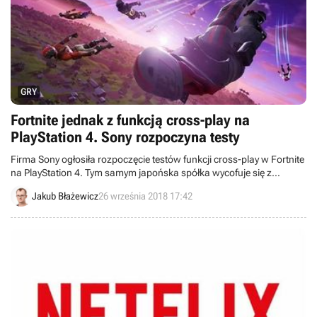
GRY
Fortnite jednak z funkcją cross-play na
PlayStation 4. Sony rozpoczyna testy
Firma Sony ogłosiła rozpoczęcie testów funkcji cross-play w Fortnite
na PlayStation 4. Tym samym japońska spółka wycofuje się z
wcześniejszych deklaracji, jakoby nie miała pozwolić użytkownikom
Jakub Błażewicz
26 września 2018 17:42
PS4 na wspólną zabawę z posiadaczami innych konsol.