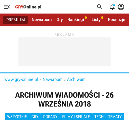




Newsroom
Gry
Rankingi
Listy
Recenzje
PREMIUM
www.gry-online.pl
Newsroom
Archiwum


ARCHIWUM WIADOMOŚCI - 26
WRZEŚNIA 2018
WSZYSTKIE
GRY
PORADY
FILMY I SERIALE
TECH
TEMATY