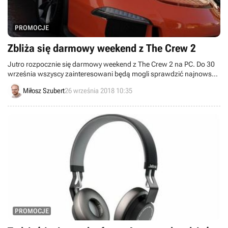
PROMOCJE
Zbliża się darmowy weekend z The Crew 2
Jutro rozpocznie się darmowy weekend z The Crew 2 na PC. Do 30
września wszyscy zainteresowani będą mogli sprawdzić najnowszą
odsłonę cyklu gier wyścigowych od studia Ubisoft. Ponadto na
Miłosz Szubert
26 września 2018 10:35
platformie Uplay tytuł dostępny jest ze zniżką 45%.
PROMOCJE