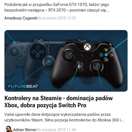
Podobnie jak w przypadku GeForce GTX 1070, także i jego
bezpośredni następca – RTX 2070 – powinien cieszyć się
największym zainteresowaniem ze strony graczy. Tym bardziej
Amadeusz Cyganek
26 września 2018 12:07
warto zwrócić uwagę na to, co zaoferuje i kiedy pojawi się ten
premierowy układ Nvidii.
Kontrolery na Steamie - dominacja padów
Xbox, dobra pozycja Switch Pro
Valve ujawniło dane dotyczące wykorzystania padów przez
użytkowników Steam. Silna pozycja kontrolerów do Xboksa 360 i
Xboksa One nikogo nie zaszokuje, ale zaskakująco dobrze poradził
Adrian Werner
26 września 2018 11:44
sobie pad Switch Pro.