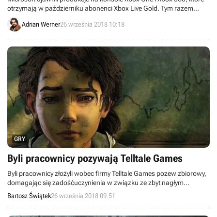
otrzymają w październiku abonenci Xbox Live Gold. Tym razem
dostaniemy gry Hitman: Blood Money, Overcooked, Victor Vran oraz
Adrian Werner
26 września 2018 10:18
Stuntman: Ignition.
GRY
Byli pracownicy pozywają Telltale Games
Byli pracownicy złożyli wobec firmy Telltale Games pozew zbiorowy,
domagając się zadośćuczynienia w związku ze zbyt nagłym
zwolnieniem. Podstawą jest kalifornijski akt prawny WARN.
Bartosz Świątek
26 września 2018 09:51