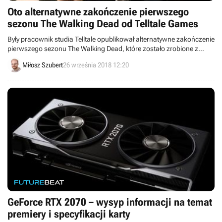
Oto alternatywne zakończenie pierwszego
sezonu The Walking Dead od Telltale Games
Były pracownik studia Telltale opublikował alternatywne zakończenie
pierwszego sezonu The Walking Dead, które zostało zrobione z
nudów w oczekiwaniu na premierę ostatniego epizodu. Ma ono
Miłosz Szubert
26 września 2018 12:20
charakter mocno humorystyczny.
GeForce RTX 2070 – wysyp informacji na temat
premiery i specyfikacji karty