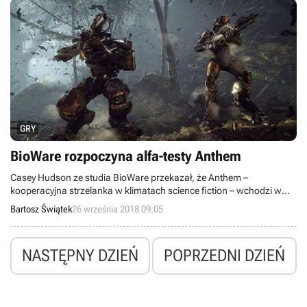
GRY
BioWare rozpoczyna alfa-testy Anthem
Casey Hudson ze studia BioWare przekazał, że Anthem –
kooperacyjna strzelanka w klimatach science fiction – wchodzi w
fazę testów alfa. Wszystkie najważniejsze elementy gry są już
Bartosz Świątek
26 września 2018 09:05
sprawne.
NASTĘPNY DZIEŃ
POPRZEDNI DZIEŃ