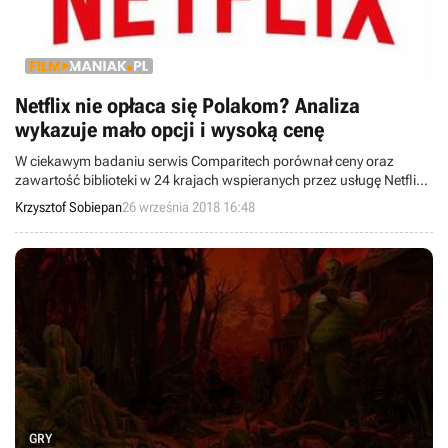
Netflix nie opłaca się Polakom? Analiza
wykazuje mało opcji i wysoką cenę
W ciekawym badaniu serwis Comparitech porównał ceny oraz
zawartość biblioteki w 24 krajach wspieranych przez usługę Netflix.
34 złote za podstawową subskrypcję daje w naszym kraju dostęp do
Krzysztof Sobiepan
26 września 2018 16:48
nadzwyczaj małej liczby filmów i seriali. Polska znajduje się też na
szarym końcu listy opłacalności.
GRY