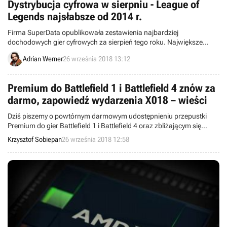
Dystrybucja cyfrowa w sierpniu - League of
Legends najsłabsze od 2014 r.
Firma SuperData opublikowała zestawienia najbardziej
dochodowych gier cyfrowych za sierpień tego roku. Największe
zmiany zaszły na rynku pecetowym. League of Legends radzi sobie
Adrian Werner
26 września 2018 13:12
najgorzej od kilku lat. Wielkimi sukcesami okazały się za to premiery
World of Warcraft: Battle for Azeroth i Monster Hunter: World.
Premium do Battlefield 1 i Battlefield 4 znów za
darmo, zapowiedź wydarzenia X018 – wieści
Dziś piszemy o powtórnym darmowym udostępnieniu przepustki
Premium do gier Battlefield 1 i Battlefield 4 oraz zbliżającym się
wydarzeniu dla fanów Xboksa One w Meksyku. Witajcie w wieściach
Krzysztof Sobiepan
26 września 2018 12:58
ze świata – codziennej porcji krótkich wiadomości.