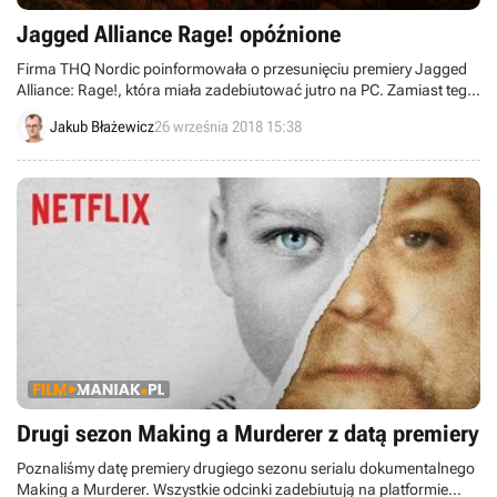
Jagged Alliance Rage! opóźnione
Firma THQ Nordic poinformowała o przesunięciu premiery Jagged
Alliance: Rage!, która miała zadebiutować jutro na PC. Zamiast tego
spin-off taktycznej serii ukaże się na początku grudnia na PC,
Jakub Błażewicz
26 września 2018 15:38
PlayStation 4 oraz Xboksie One.
Drugi sezon Making a Murderer z datą premiery
Poznaliśmy datę premiery drugiego sezonu serialu dokumentalnego
Making a Murderer. Wszystkie odcinki zadebiutują na platformie