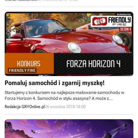
2064: Read Only Memories, Rocketbirds 2: Evolution, The Bridge
oraz Master Reboot.
FRIENDLY FIRE
Pomaluj samochód i zgarnij myszkę!
Startujemy z konkursem na najlepsze malowanie samochodu w
Forza Horizon 4. Samochód w stylu asasyna? A może z
wiedźmińskim znakiem na masce?
Redakcja GRYOnline.pl
26 września 2018 18:00