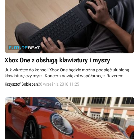
Xbox One z obsługą klawiatury i myszy
Już wkrótce do konsoli Xbox One będzie można podpiąć ulubioną
klawiaturę czy mysz. Koncern nawiązał współpracę z Razerem i
zapowiedział, że w najbliższych tygodniach rozpoczną się testy
Krzysztof Sobiepan
26 września 2018 11:25
nowej funkcji konsoli, choć dodanie tego typu wsparcia jest jedynie
zaoferowaną deweloperom opcją, a nie obowiązkiem.