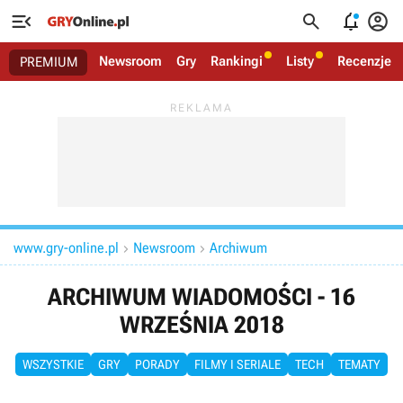




Newsroom
Gry
Rankingi
Listy
Recenzje
PREMIUM
www.gry-online.pl
Newsroom
Archiwum


ARCHIWUM WIADOMOŚCI - 16
WRZEŚNIA 2018
WSZYSTKIE
GRY
PORADY
FILMY I SERIALE
TECH
TEMATY