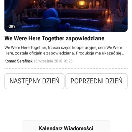
GRY
We Were Here Together zapowiedziane
We Were Here Together, trzecia część kooperacyjnej serii We Were
Here, została oficjalnie zapowiedziana. Produkcja ma ukazać się na
początku przyszłego roku i oferować jeszcze więcej zagadek dla
Konrad Serafiński
16 września 2018 10:25
dwojga graczy.
NASTĘPNY DZIEŃ
POPRZEDNI DZIEŃ
Kalendarz Wiadomości