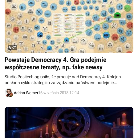
GRY
Powstaje Democracy 4. Gra podejmie
współczesne tematy, np. fake newsy
Studio Positech ogłosiło, że pracuje nad Democracy 4. Kolejna
odsłona cyklu strategii o zarządzaniu państwem podejmie
współczesne problemy, takie jak fake newsy, a podstawowa wersja
Adrian Werner
16 września 2018 12:14
gry zawierać ma także ulepszenia i nowości, które do trzeciej części
wprowadzłyi liczne dodatki.