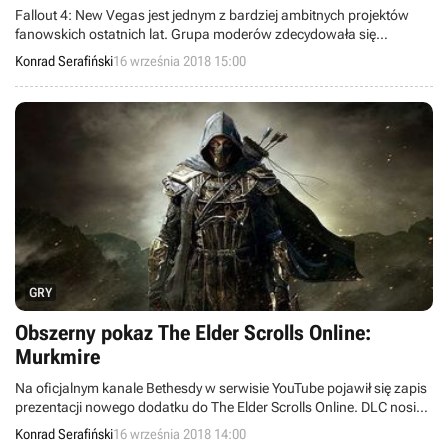
Fallout 4: New Vegas jest jednym z bardziej ambitnych projektów
fanowskich ostatnich lat. Grupa moderów zdecydowała się
odtworzyć Fallouta: New Vegas na silniku Fallouta 4. W sieci pojawił
Konrad Serafiński
16 września 2018 15:00
się zapis rozgrywki przedstawiający pierwsze 10 minut modyfikacji
i... wygląda to dobrze.
GRY
Obszerny pokaz The Elder Scrolls Online:
Murkmire
Na oficjalnym kanale Bethesdy w serwisie YouTube pojawił się zapis
prezentacji nowego dodatku do The Elder Scrolls Online. DLC nosi
tytuł Murkmire i pozwoli odwiedzić Czarne Mokradła, ojczyznę
Konrad Serafiński
16 września 2018 14:00
Argonian oraz ostatnie miejsce, w którym można spotkać Histów.