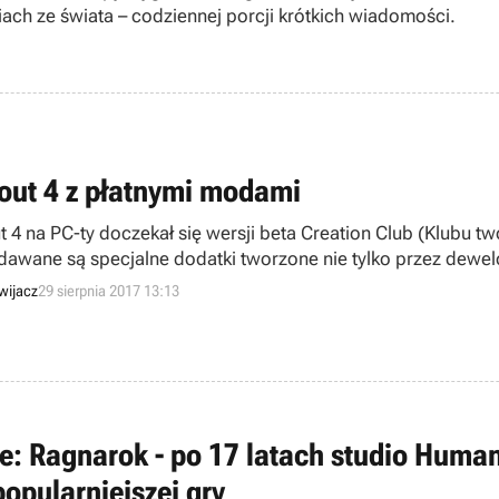
ach ze świata – codziennej porcji krótkich wiadomości.
lout 4 z płatnymi modami
ut 4 na PC-ty doczekał się wersji beta Creation Club (Klubu 
dawane są specjalne dodatki tworzone nie tylko przez dewelo
ie otwarta dla The Elder Scrolls V: Skyrim - Special Edition.
wijacz
29 sierpnia 2017 13:13
e: Ragnarok - po 17 latach studio Huma
popularniejszej gry