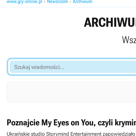
www.gry-online.pl
Newsroom
Archiwum


ARCHIWUM
Wsz
Szukaj
wiadomości...
Poznajcie My Eyes on You, czyli krymi
Ukraińskie studio Storymind Entertainment zapowiedziało