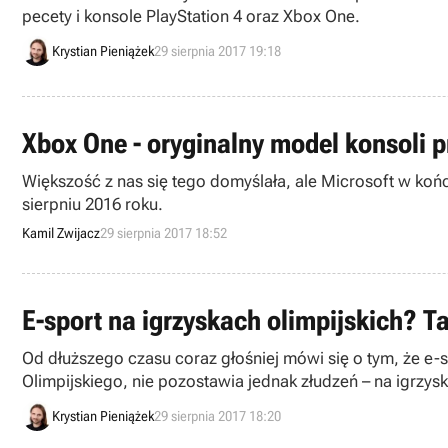
pecety i konsole PlayStation 4 oraz Xbox One.
Krystian Pieniążek
29 sierpnia 2017 19:18
Xbox One - oryginalny model konsoli 
Większość z nas się tego domyślała, ale Microsoft w ko
sierpniu 2016 roku.
Kamil Zwijacz
29 sierpnia 2017 18:52
E-sport na igrzyskach olimpijskich? Ta
Od dłuższego czasu coraz głośniej mówi się o tym, że e
Olimpijskiego, nie pozostawia jednak złudzeń – na igrzys
Krystian Pieniążek
29 sierpnia 2017 18:20