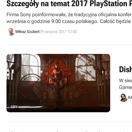
Szczegóły na temat 2017 PlayStation 
Firma Sony poinformowała, że tradycyjna oficjalna konf
września o godzinie 9:00 czasu polskiego. Całość będzie
Miłosz Szubert
29 sierpnia 2017 12:00
Dis
W sie
Game 
zamie
Ad
„jedyn
GRY