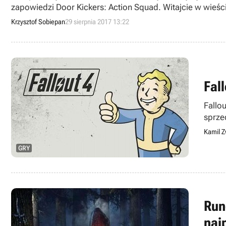
zapowiedzi Door Kickers: Action Squad. Witajcie w wieści
Krzysztof Sobiepan
29 sierpnia 2017 13:22
Fal
Fallo
sprze
zostan
Kamil Z
GRY
Run
naj