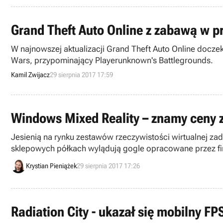
Grand Theft Auto Online z zabawą w p
W najnowszej aktualizacji Grand Theft Auto Online docze
Wars, przypominający Playerunknown's Battlegrounds.
Kamil Zwijacz
29 sierpnia 2017 17:59
Windows Mixed Reality – znamy ceny z
Jesienią na rynku zestawów rzeczywistości wirtualnej za
sklepowych półkach wylądują gogle opracowane przez firm
tajemnicze Halo.
Krystian Pieniążek
29 sierpnia 2017 17:26
Radiation City - ukazał się mobilny F