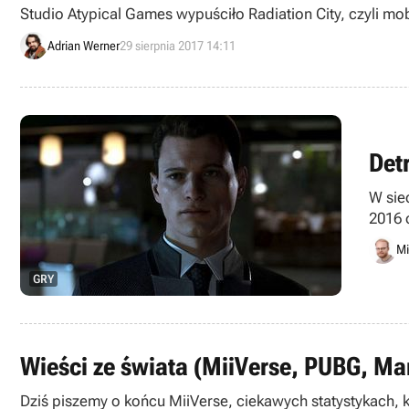
Studio Atypical Games wypuściło Radiation City, czyli mo
Adrian Werner
29 sierpnia 2017 14:11
Det
W sie
2016 
Mi
GRY
Wieści ze świata (MiiVerse, PUBG, Ma
Dziś piszemy o końcu MiiVerse, ciekawych statystykach,