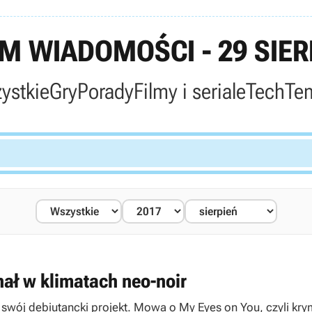
 WIADOMOŚCI - 29 SIER
ystkie
Gry
Porady
Filmy i seriale
Tech
Te
nał w klimatach neo-noir
 swój debiutancki projekt. Mowa o My Eyes on You, czyli kry