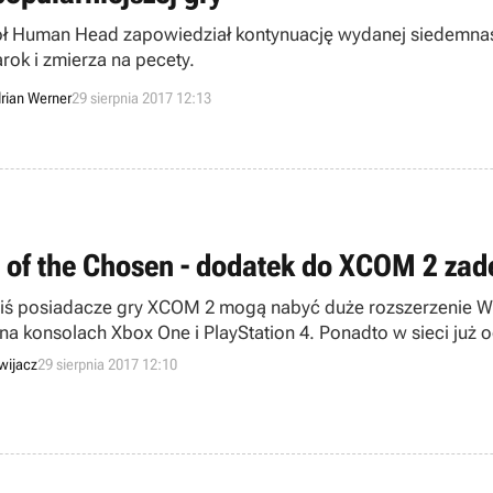
ł Human Head zapowiedział kontynuację wydanej siedemnaści
rok i zmierza na pecety.
rian Werner
29 sierpnia 2017 12:13
 of the Chosen - dodatek do XCOM 2 zad
iś posiadacze gry XCOM 2 mogą nabyć duże rozszerzenie Wa
 na konsolach Xbox One i PlayStation 4. Ponadto w sieci już 
dowanie pozytywne.
wijacz
29 sierpnia 2017 12:10