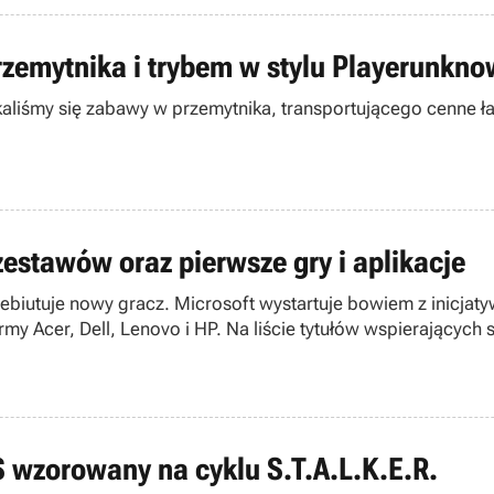
rzemytnika i trybem w stylu Playerunkno
kaliśmy się zabawy w przemytnika, transportującego cenne ł
estawów oraz pierwsze gry i aplikacje
debiutuje nowy gracz. Microsoft wystartuje bowiem z inicjat
y Acer, Dell, Lenovo i HP. Na liście tytułów wspierających 
PS wzorowany na cyklu S.T.A.L.K.E.R.