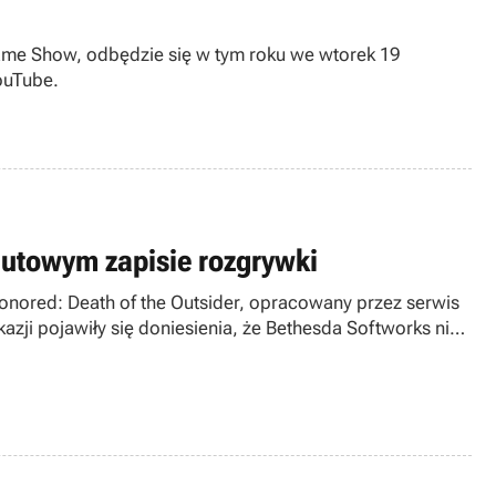
Game Show, odbędzie się w tym roku we wtorek 19
ouTube.
nutowym zapisie rozgrywki
honored: Death of the Outsider, opracowany przez serwis
zji pojawiły się doniesienia, że Bethesda Softworks nie
 na pewno nie pociągnie dalej historii bohaterów z