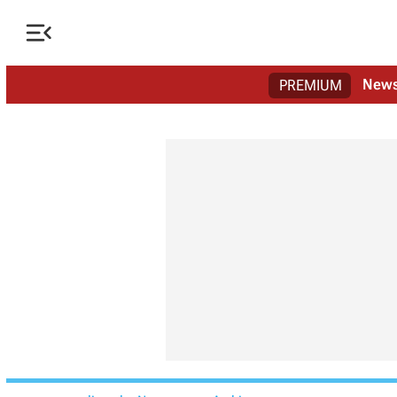

New
PREMIUM