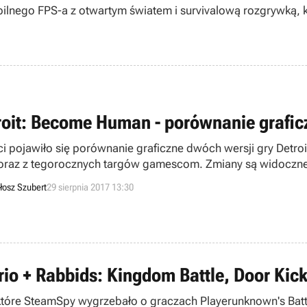
bilnego FPS-a z otwartym światem i survivalową rozgrywką, kt
roit: Become Human - porównanie graficz
ci pojawiło się porównanie graficzne dwóch wersji gry Detr
oraz z tegorocznych targów gamescom. Zmiany są widoczn
łosz Szubert
29 sierpnia 2017 13:30
rio + Rabbids: Kingdom Battle, Door Kic
 które SteamSpy wygrzebało o graczach Playerunknown's Batt