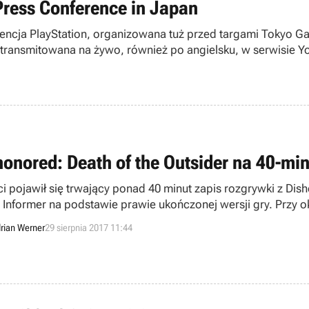
Press Conference in Japan
erencja PlayStation, organizowana tuż przed targami Tokyo 
 transmitowana na żywo, również po angielsku, w serwisie Y
honored: Death of the Outsider na 40-mi
ci pojawił się trwający ponad 40 minut zapis rozgrywki z Dis
Informer na podstawie prawie ukończonej wersji gry. Przy oka
rza szykować nowych odsłon serii w najbliższym czasie, a już
rian Werner
29 sierpnia 2017 11:44
ki” i „dwójki”.