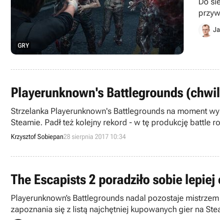
Do si
przyw
Ja
GRY
Playerunknown's Battlegrounds (chwil
Strzelanka Playerunknown's Battlegrounds na moment wyp
Steamie. Padł też kolejny rekord - w tę produkcję battle 
Krzysztof Sobiepan
28 sierpnia 2017 10:34
The Escapists 2 poradziło sobie lepiej
Playerunknown’s Battlegrounds nadal pozostaje mistrzem
zapoznania się z listą najchętniej kupowanych gier na St