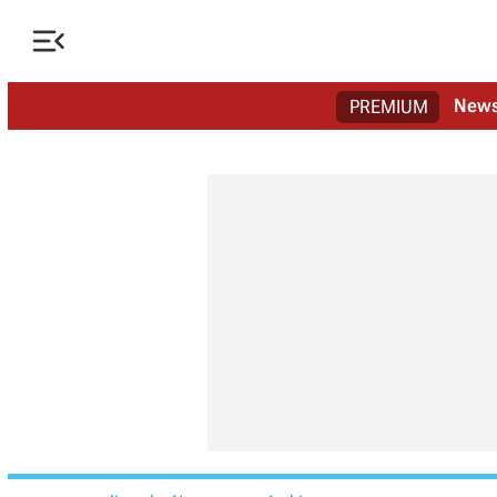

New
PREMIUM