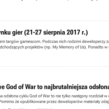
ku gier (21-27 sierpnia 2017 r.)
nakiem targów gamescom. Podczas nich rodzimi deweloperzy 
dchodzących projektów (np. My Memory of Us). Ponadto w m
e God of War to najbrutalniejsza odsłon
na odsłona cyklu God of War to nie tylko następny rozdział w 
. Pomimo że opublikowane przez deweloperów materiały zdają
cześnie najbrutalniejsza przygoda spartańskiego wojownika, w