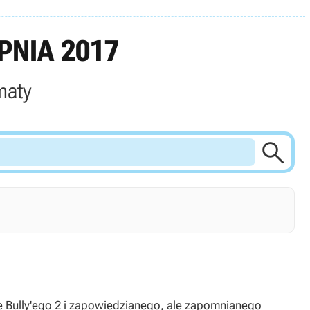
PNIA 2017
maty

e Bully'ego 2 i zapowiedzianego, ale zapomnianego