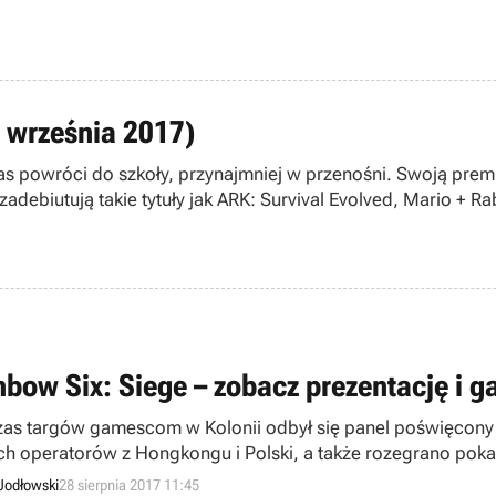
3 września 2017)
as powróci do szkoły, przynajmniej w przenośni. Swoją prem
adebiutują takie tytuły jak ARK: Survival Evolved, Mario + 
nbow Six: Siege – zobacz prezentację i 
as targów gamescom w Kolonii odbył się panel poświęcony
h operatorów z Hongkongu i Polski, a także rozegrano pok
wki.
Jodłowski
28 sierpnia 2017 11:45