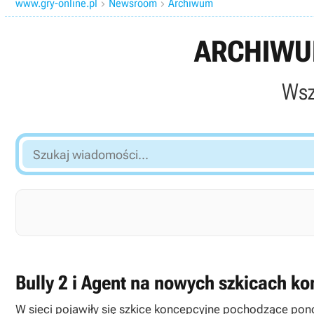
www.gry-online.pl
Newsroom
Archiwum


ARCHIWUM
Wsz
Szukaj
wiadomości...
Bully 2 i Agent na nowych szkicach k
W sieci pojawiły się szkice koncepcyjne pochodzące pon