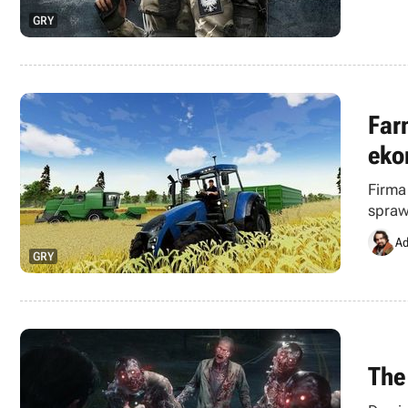
GRY
Far
eko
Firma
spraw
Ad
GRY
The