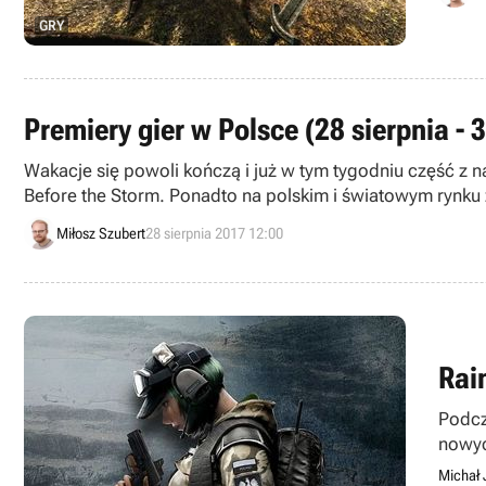
GRY
Premiery gier w Polsce (28 sierpnia - 
Wakacje się powoli kończą i już w tym tygodniu część z n
Before the Storm. Ponadto na polskim i światowym rynku z
Miłosz Szubert
28 sierpnia 2017 12:00
Rai
Podcz
nowyc
Rozry
Michał 