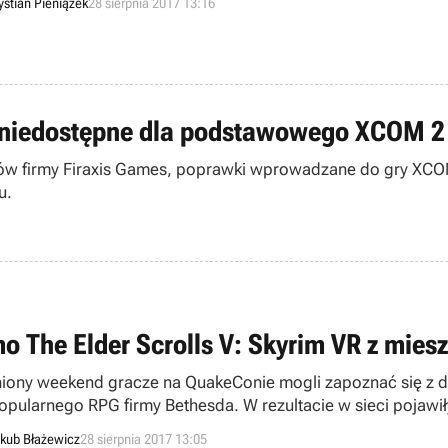
ystian Pieniążek
28 sierpnia 2017 13:16
 niedostępne dla podstawowego XCOM 2
ków firmy Firaxis Games, poprawki wprowadzane do gry XCO
u.
o The Elder Scrolls V: Skyrim VR z mies
iony weekend gracze na QuakeConie mogli zapoznać się z de
opularnego RPG firmy Bethesda. W rezultacie w sieci pojawiły
ywne.
kub Błażewicz
28 sierpnia 2017 13:05