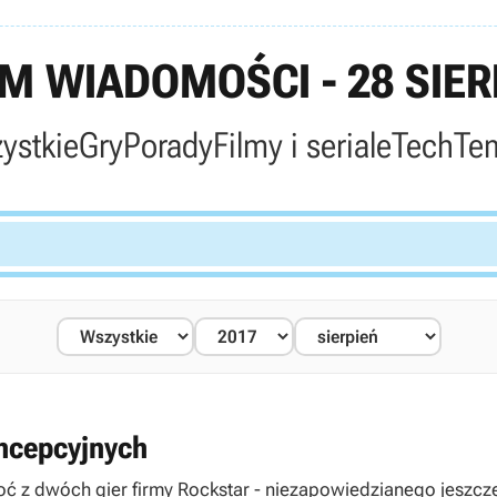
 WIADOMOŚCI - 28 SIER
ystkie
Gry
Porady
Filmy i seriale
Tech
Te
oncepcyjnych
oć z dwóch gier firmy Rockstar - niezapowiedzianego jeszcz