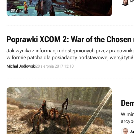
Kr
GRY
Poprawki XCOM 2: War of the Chosen
Jak wynika z informacji udostępnionych przez pracowni
w formie patcha dla posiadaczy podstawowej wersji tytuł
Michał Jodłowski
28 sierpnia 2017 13:10
Dem
W min
arcyp
negat
Ja