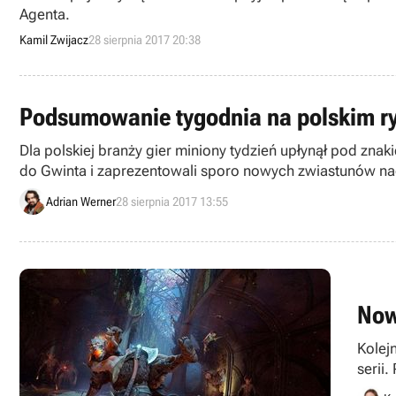
Agenta.
Kamil Zwijacz
28 sierpnia 2017 20:38
Podsumowanie tygodnia na polskim ryn
Dla polskiej branży gier miniony tydzień upłynął pod z
do Gwinta i zaprezentowali sporo nowych zwiastunów na
Adrian Werner
28 sierpnia 2017 13:55
Now
Kolej
serii
jedno