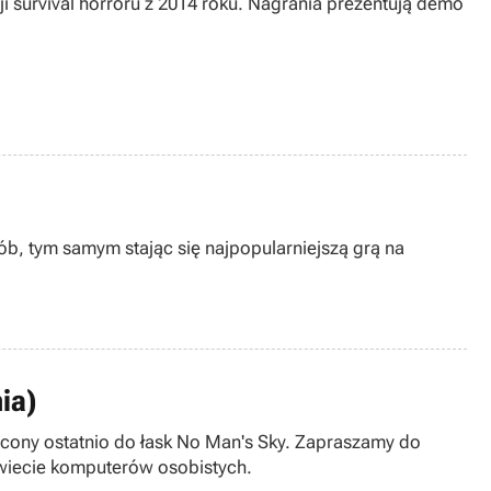
cji survival horroru z 2014 roku. Nagrania prezentują demo
b, tym samym stając się najpopularniejszą grą na
ia)
ócony ostatnio do łask No Man's Sky. Zapraszamy do
 świecie komputerów osobistych.