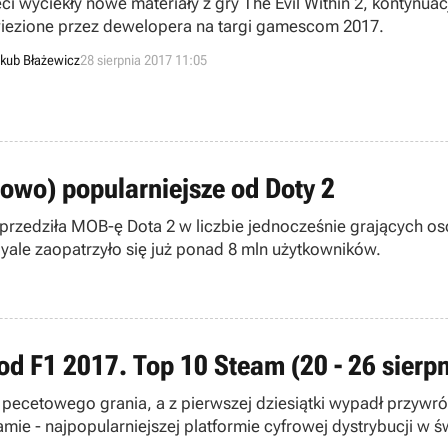
eci wyciekły nowe materiały z gry The Evil Within 2, kontynua
iezione przez dewelopera na targi gamescom 2017.
kub Błażewicz
28 sierpnia 2017 11:05
owo) popularniejsze od Doty 2
rzedziła MOB-ę Dota 2 w liczbie jednocześnie grających osó
royale zaopatrzyło się już ponad 8 mln użytkowników.
 od F1 2017. Top 10 Steam (20 - 26 sierpn
 pecetowego grania, a z pierwszej dziesiątki wypadł przywr
eamie - najpopularniejszej platformie cyfrowej dystrybucji w