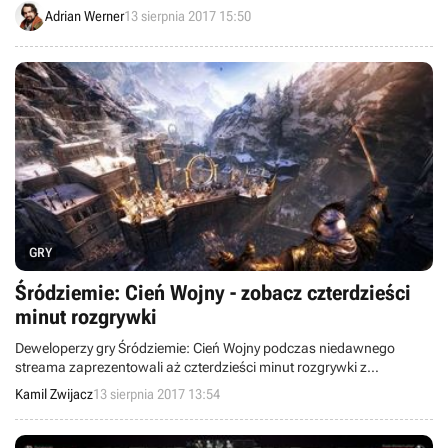
problemy ze zbalansowaniem, boleśnie pokazując, jak wciąż
Adrian Werner
13 sierpnia 2017 15:50
niedopracowana pozostaje ta gra.
GRY
Śródziemie: Cień Wojny - zobacz czterdzieści
minut rozgrywki
Deweloperzy gry Śródziemie: Cień Wojny podczas niedawnego
streama zaprezentowali aż czterdzieści minut rozgrywki z
komputerowej wersji produkcji.
Kamil Zwijacz
13 sierpnia 2017 13:54