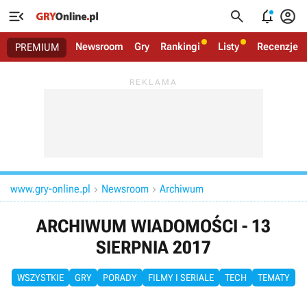




Newsroom
Gry
Rankingi
Listy
Recenzje
PREMIUM
www.gry-online.pl
Newsroom
Archiwum


ARCHIWUM WIADOMOŚCI - 13
SIERPNIA 2017
WSZYSTKIE
GRY
PORADY
FILMY I SERIALE
TECH
TEMATY