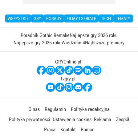
WSZYSTKIE
GRY
PORADY
FILMY I SERIALE
TECH
TEMATY
Poradnik Gothic Remake
Najlepsze gry 2026 roku
Najlepsze gry 2025 roku
Wiedźmin 4
Najbliższe premiery
GRYOnline.pl:
tvgry.pl:
O nas
Regulamin
Polityka redakcyjna
Polityka prywatności
Ustawienia cookies
Reklama
Zespół
Praca
Kontakt
Pomoc