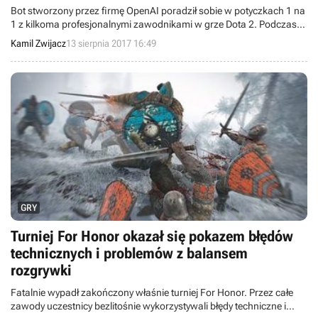
Bot stworzony przez firmę OpenAI poradził sobie w potyczkach 1 na
1 z kilkoma profesjonalnymi zawodnikami w grze Dota 2. Podczas
turnieju The International 2017 SI rozgromiło Dendiego, a wcześniej
Kamil Zwijacz
13 sierpnia 2017 16:49
pokonało SumaiL-a i Arteezy’ego.
GRY
Turniej For Honor okazał się pokazem błędów
technicznych i problemów z balansem
rozgrywki
Fatalnie wypadł zakończony właśnie turniej For Honor. Przez całe
zawody uczestnicy bezlitośnie wykorzystywali błędy techniczne i