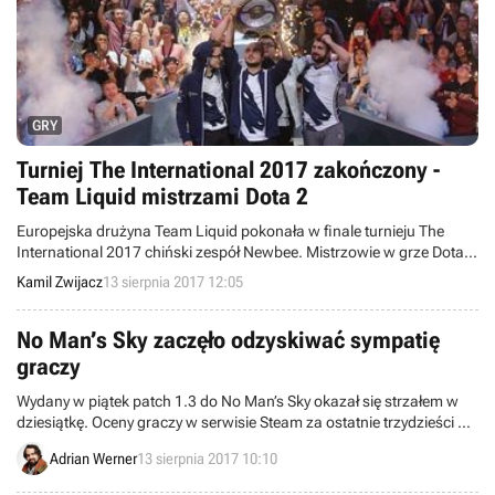
GRY
Turniej The International 2017 zakończony -
Team Liquid mistrzami Dota 2
Europejska drużyna Team Liquid pokonała w finale turnieju The
International 2017 chiński zespół Newbee. Mistrzowie w grze Dota 2
otrzymali do podziału blisko 11 milionów dolarów.
Kamil Zwijacz
13 sierpnia 2017 12:05
No Man’s Sky zaczęło odzyskiwać sympatię
graczy
Wydany w piątek patch 1.3 do No Man’s Sky okazał się strzałem w
dziesiątkę. Oceny graczy w serwisie Steam za ostatnie trzydzieści dni
po raz pierwszy od dawna są w większości pozytywne, a liczba
Adrian Werner
13 sierpnia 2017 10:10
bawiących się w ten tytuł podskoczyła z niecałego tysiąca do prawie
15 tysięcy.