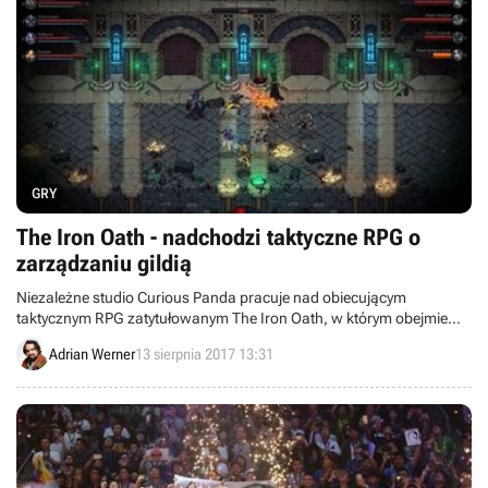
GRY
The Iron Oath - nadchodzi taktyczne RPG o
zarządzaniu gildią
Niezależne studio Curious Panda pracuje nad obiecującym
taktycznym RPG zatytułowanym The Iron Oath, w którym obejmiemy
dowództwo nad gildią próbującą wywalczyć sobie pozycję w
Adrian Werner
13 sierpnia 2017 13:31
ponurej krainie fantasy.