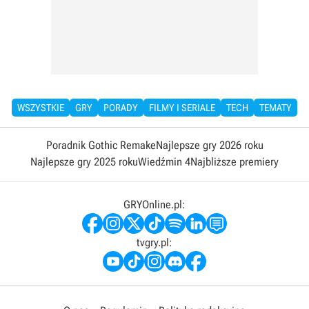
WSZYSTKIE
GRY
PORADY
FILMY I SERIALE
TECH
TEMATY
Poradnik Gothic Remake
Najlepsze gry 2026 roku
Najlepsze gry 2025 roku
Wiedźmin 4
Najbliższe premiery
GRYOnline.pl:
tvgry.pl: