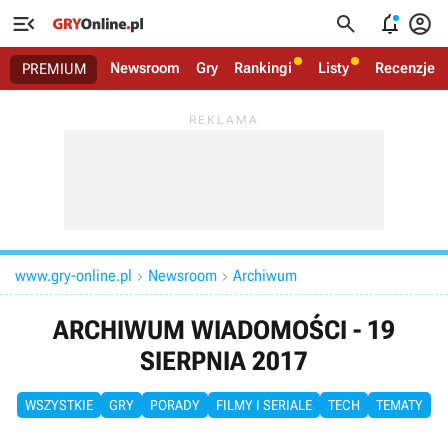




Newsroom
Gry
Rankingi
Listy
Recenzje
PREMIUM
www.gry-online.pl
Newsroom
Archiwum


ARCHIWUM WIADOMOŚCI - 19
SIERPNIA 2017
WSZYSTKIE
GRY
PORADY
FILMY I SERIALE
TECH
TEMATY