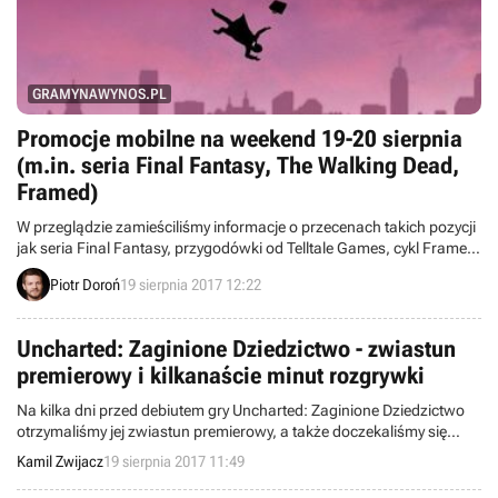
GRAMYNAWYNOS.PL
Promocje mobilne na weekend 19-20 sierpnia
(m.in. seria Final Fantasy, The Walking Dead,
Framed)
W przeglądzie zamieściliśmy informacje o przecenach takich pozycji
jak seria Final Fantasy, przygodówki od Telltale Games, cykl Framed
i Riptide GP, a także Crashlands i Siralim 2.
Piotr Doroń
19 sierpnia 2017 12:22
Uncharted: Zaginione Dziedzictwo - zwiastun
premierowy i kilkanaście minut rozgrywki
Na kilka dni przed debiutem gry Uncharted: Zaginione Dziedzictwo
otrzymaliśmy jej zwiastun premierowy, a także doczekaliśmy się
kilkunastu minut rozgrywki oraz nowych screenów.
Kamil Zwijacz
19 sierpnia 2017 11:49