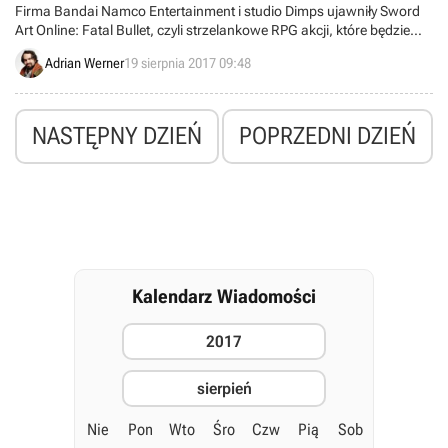
Firma Bandai Namco Entertainment i studio Dimps ujawniły Sword
Art Online: Fatal Bullet, czyli strzelankowe RPG akcji, które będzie
pierwszą odsłoną marki przeznaczoną na pecety i konsolę Xbox
Adrian Werner
19 sierpnia 2017 09:48
One. W planach jest również wydanie na PlayStation 4.
NASTĘPNY DZIEŃ
POPRZEDNI DZIEŃ
Kalendarz Wiadomości
2017
sierpień
Nie
Pon
Wto
Śro
Czw
Pią
Sob