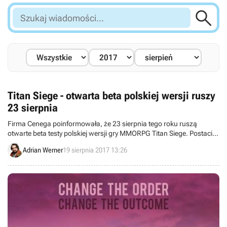

Szukaj
wiadomości...
Titan Siege - otwarta beta polskiej wersji ruszy
23 sierpnia
Firma Cenega poinformowała, że 23 sierpnia tego roku ruszą
otwarte beta testy polskiej wersji gry MMORPG Titan Siege. Postacie
z niej zostaną potem przeniesione do pełnej edycji gry, gdy ta
Adrian Werner
19 sierpnia 2017 13:26
zadebiutuje na rynku.