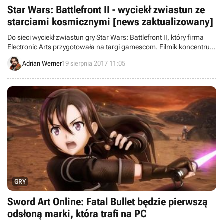
Star Wars: Battlefront II - wyciekł zwiastun ze
starciami kosmicznymi [news zaktualizowany]
Do sieci wyciekł zwiastun gry Star Wars: Battlefront II, który firma
Electronic Arts przygotowała na targi gamescom. Filmik koncentruje
się na starciach kosmicznych.
Adrian Werner
19 sierpnia 2017 11:05
GRY
Sword Art Online: Fatal Bullet będzie pierwszą
odsłoną marki, która trafi na PC