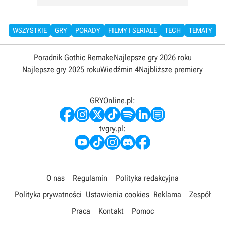
WSZYSTKIE
GRY
PORADY
FILMY I SERIALE
TECH
TEMATY
Poradnik Gothic Remake
Najlepsze gry 2026 roku
Najlepsze gry 2025 roku
Wiedźmin 4
Najbliższe premiery
GRYOnline.pl:
tvgry.pl:
O nas
Regulamin
Polityka redakcyjna
Polityka prywatności
Ustawienia cookies
Reklama
Zespół
Praca
Kontakt
Pomoc