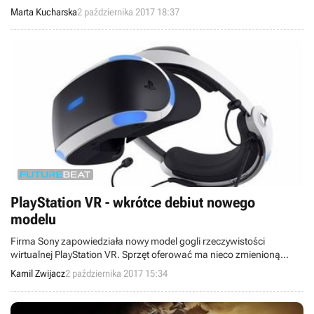
zwinnymi, ponadto w grze trwa pierwszy festiwal – Mahakamskie
Marta Kucharska
2 października 2017 18:37
Święto Trunków.
PlayStation VR - wkrótce debiut nowego
modelu
Firma Sony zapowiedziała nowy model gogli rzeczywistości
wirtualnej PlayStation VR. Sprzęt oferować ma nieco zmienioną
obudowę ze zintegrowanym kablem słuchawkowym oraz nową
Kamil Zwijacz
2 października 2017 15:34
jednostkę obliczeniową.