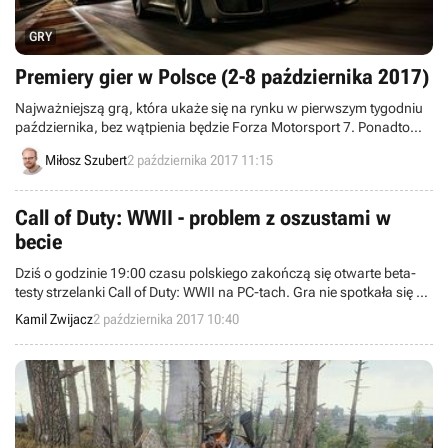
GRY
Premiery gier w Polsce (2-8 października 2017)
Najważniejszą grą, która ukaże się na rynku w pierwszym tygodniu
października, bez wątpienia będzie Forza Motorsport 7. Ponadto
premierę będą miały między innymi Battle Chasers: Nightwar oraz
Miłosz Szubert
2 października 2017 11:15
konsolowe wersje theHunter: Call of the Wild.
Call of Duty: WWII - problem z oszustami w
becie
Dziś o godzinie 19:00 czasu polskiego zakończą się otwarte beta-
testy strzelanki Call of Duty: WWII na PC-tach. Gra nie spotkała się z
dobrym odbiorem fanów, a do tego pojawiły się doniesienia o
Kamil Zwijacz
2 października 2017 10:40
oszustach.