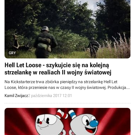
GRY
Hell Let Loose - szykujcie się na kolejną
strzelankę w realiach II wojny światowej
Na Kickstarterze trwa zbiórka pieniędzy na strzelankę Hell Let
Loose, która przeniesie nas w czasy II wojny światowej. Produkcja
zmierza na PC-ty, a jej premiera odbędzie się w 2018 roku.
Kamil Zwijacz
2 października 2017 12:01