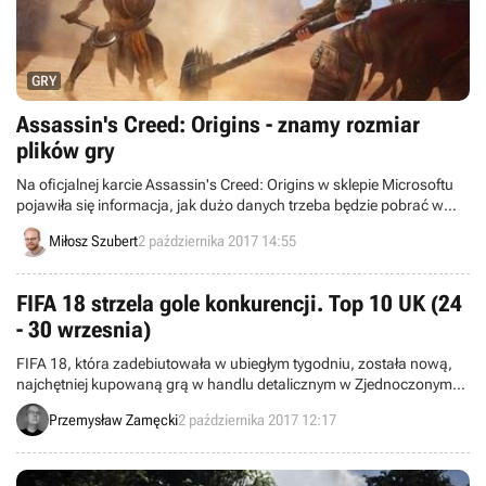
GRY
Assassin's Creed: Origins - znamy rozmiar
plików gry
Na oficjalnej karcie Assassin's Creed: Origins w sklepie Microsoftu
pojawiła się informacja, jak dużo danych trzeba będzie pobrać w
celu uruchomienia gry. Zadebiutuje ona 27 października na PC,
Miłosz Szubert
2 października 2017 14:55
PlayStation 4 oraz Xboksie One.
FIFA 18 strzela gole konkurencji. Top 10 UK (24
- 30 wrzesnia)
FIFA 18, która zadebiutowała w ubiegłym tygodniu, została nową,
najchętniej kupowaną grą w handlu detalicznym w Zjednoczonym
Królestwie. Zapraszamy do zapoznania się z pierwszą dziesiątką
Przemysław Zamęcki
2 października 2017 12:17
brytyjskich bestsellerów.