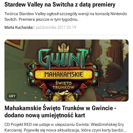
Stardew Valley na Switcha z datą premiery
Twórca Stardew Valley ogłosił szczegóły wersji na konsolę Nintendo
Switch. Premiera jeszcze w tym tygodniu.
Marta Kucharska
2 października 2017 20:19
GRY
Mahakamskie Święto Trunków w Gwincie -
dodano nową umiejętność kart
CD Projekt RED nie ustaje w ulepszaniu Gwinta: Wiedźmińskiej Gry
Karcianej. Pojawiła się nowa aktualizacja, która czyni karty bardziej