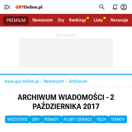




Newsroom
Gry
Rankingi
Listy
Recenzje
PREMIUM
www.gry-online.pl
Newsroom
Archiwum


ARCHIWUM WIADOMOŚCI - 2
PAŹDZIERNIKA 2017
WSZYSTKIE
GRY
PORADY
FILMY I SERIALE
TECH
TEMATY