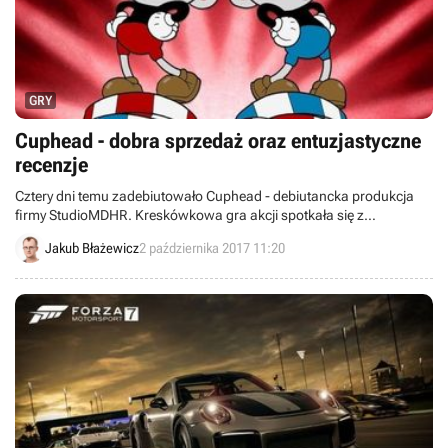
GRY
Cuphead - dobra sprzedaż oraz entuzjastyczne
recenzje
Cztery dni temu zadebiutowało Cuphead - debiutancka produkcja
firmy StudioMDHR. Kreskówkowa gra akcji spotkała się z
entuzjastycznym przyjęciem graczy i zdołała już sprzedać się w 125
Jakub Błażewicz
2 października 2017 11:20
tysiącach egzemplarzy.