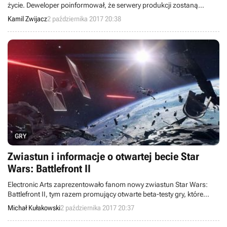
życie. Deweloper poinformował, że serwery produkcji zostaną
wyłączone na początku przyszłego roku.
Kamil Zwijacz
2 października 2017 20:38
GRY
Zwiastun i informacje o otwartej becie Star
Wars: Battlefront II
Electronic Arts zaprezentowało fanom nowy zwiastun Star Wars:
Battlefront II, tym razem promujący otwarte beta-testy gry, które
oficjalnie rozpoczną się w ten piątek na konsolach Xbox One i
Michał Kułakowski
2 października 2017 20:37
PlayStation 4, a także komputerach PC.