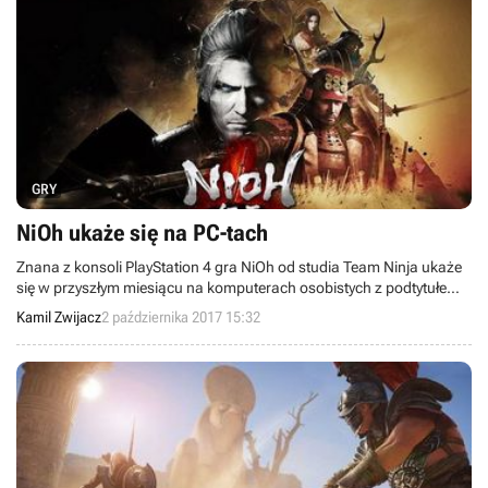
GRY
NiOh ukaże się na PC-tach
Znana z konsoli PlayStation 4 gra NiOh od studia Team Ninja ukaże
się w przyszłym miesiącu na komputerach osobistych z podtytułem
Complete Edition - poinformowała firma Koei Tecmo.
Kamil Zwijacz
2 października 2017 15:32