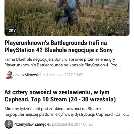
GRY
Playerunknown's Battlegrounds trafi na
PlayStation 4? Bluehole negocjuje z Sony
Firma Bluehole negocjuje z Sony w sprawie przeniesienia gry
Playerunknown's Battlegrounds na konsolę PlayStation 4. Pod
koniec tego roku gra ma także trafić na Xboksa One.
Jakub Mirowski
2 października 2017 10:02
Aż cztery nowości w zestawieniu, w tym
Cuphead. Top 10 Steam (24 - 30 września)
Miniony tydzień stał pod znakiem nowości na Steamie -
najpopularniejszej platformie cyfrowej dystrybucji. Cuphead i Call of
Duty: WWII to tylko dwie z nich. Na szczycie oczywiście dalej trzyma
Przemysław Zamęcki
2 października 2017 09:26
się Playerunknown's Battlegrounds.