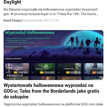
Daylight
Na Steamie rozpoczęła się halloweenowa wyprzedaż strasznych
gier. W promocji możecie kupić m.in. Friday the 13th: The Game,
Inside i Dead by Daylight.
Kamil Zwijacz
26 października 2017 21:03
PROMOCJE
Wystartowała halloweenowa wyprzedaż na
GOG-u; Tales from the Borderlands jako gratis
do zakupów
Tegoroczna wyprzedaż halloweenowa na platformie GOG.com stała