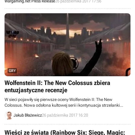
Wargaming.net Press Release
26 października 2017 17:56
GRY
Wolfenstein II: The New Colossus zbiera
entuzjastyczne recenzje
W sieci pojawiły się pierwsze oceny Wolfenstein II: The New
Colossus. Nowa odsłona kultowej serii i kontynuacja strzelanki
studia MachineGames z 2014 roku spotkała się z entuzjastycznym
Jakub Błażewicz
26 października 2017 16:20
przyjęciem recenzentów, wychwalających unikatowy klimat, świetną
fabułę oraz jeszcze bardziej satysfakcjonującą rozgrywkę.
Wieści ze świata (Rainbow Six: Siege, Magic: