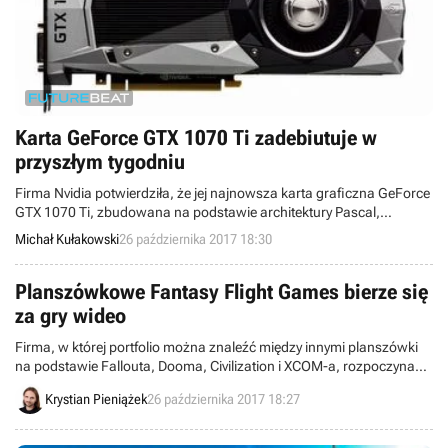
Karta GeForce GTX 1070 Ti zadebiutuje w
przyszłym tygodniu
Firma Nvidia potwierdziła, że jej najnowsza karta graficzna GeForce
GTX 1070 Ti, zbudowana na podstawie architektury Pascal,
zadebiutuje w sprzedaży w przyszłym tygodniu. Pod względem mocy
Michał Kułakowski
26 października 2017 18:30
układ będzie plasował się pomiędzy kartami GeForce GTX 1080 oraz
1070.
Planszówkowe Fantasy Flight Games bierze się
za gry wideo
Firma, w której portfolio można znaleźć między innymi planszówki
na podstawie Fallouta, Dooma, Civilization i XCOM-a, rozpoczyna
przygodę z tworzeniem gier wideo. Na czele powołanego w tym celu
Krystian Pieniążek
26 października 2017 18:27
zespołu stanął Tim Gerritsen, który wcześniej pracował w Human
Head Studios oraz Irrational Games.