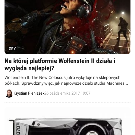
GRY
Na której platformie Wolfenstein II działa i
wygląda najlepiej?
Wolfenstein II: The New Colossus jutro wyląduje na sklepowych
półkach. Sprawdźmy więc, jak najnowsze dzieło studia Machines
Games prezentuje się na poszczególnych platformach.
Krystian Pieniążek
26 października 2017 19:07