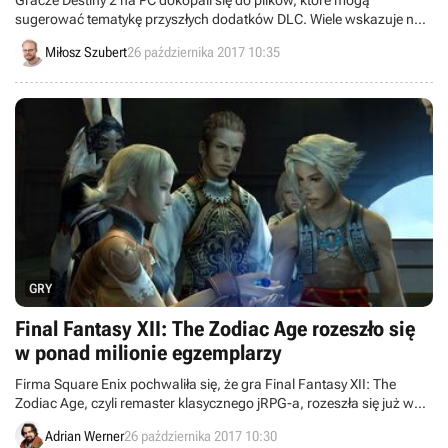
Gracze Destiny 2 na PC dokopali się do plików, które mogą
sugerować tematykę przyszłych dodatków DLC. Wiele wskazuje na
to, że część z nich będzie rozgrywała się w lokacjach znanych z
Miłosz Szubert
26 października 2017 10:35
poprzedniej części.
GRY
Final Fantasy XII: The Zodiac Age rozeszło się
w ponad milionie egzemplarzy
Firma Square Enix pochwaliła się, że gra Final Fantasy XII: The
Zodiac Age, czyli remaster klasycznego jRPG-a, rozeszła się już w
ponad milionie egzemplarzy.
Adrian Werner
26 października 2017 10:30