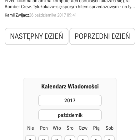
Przed kilkoma dniami na komputerach osobistych ukazała się gra
Bomber Crew. Tytuł okazał się sporym hitem sprzedażowym - na tyle
dużym, że koszty produkcji zwróciły się już po 36 godzinach
Kamil Zwijacz
26 października 2017 09:41
obecności na rynku.
NASTĘPNY DZIEŃ
POPRZEDNI DZIEŃ
Kalendarz Wiadomości
2017
październik
Nie
Pon
Wto
Śro
Czw
Pią
Sob