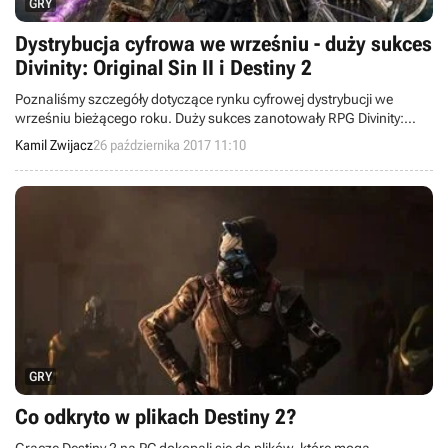
GRY
Dystrybucja cyfrowa we wrześniu - duży sukces
Divinity: Original Sin II i Destiny 2
Poznaliśmy szczegóły dotyczące rynku cyfrowej dystrybucji we
wrześniu bieżącego roku. Duży sukces zanotowały RPG Divinity:
Original Sin II oraz strzelanka Destiny 2. Ponadto dalej świetnie radzi
Kamil Zwijacz
26 października 2017 11:10
sobie Playerunknown's Battlegrounds.
GRY
Co odkryto w plikach Destiny 2?