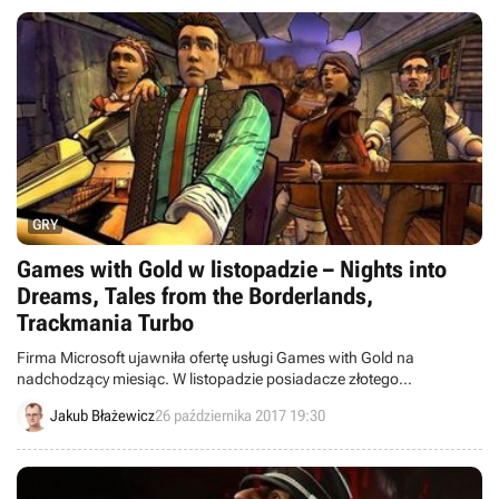
GRY
Games with Gold w listopadzie – Nights into
Dreams, Tales from the Borderlands,
Trackmania Turbo
Firma Microsoft ujawniła ofertę usługi Games with Gold na
nadchodzący miesiąc. W listopadzie posiadacze złotego
abonamentu otrzymają Nights into Dreams, Tales from the
Jakub Błażewicz
26 października 2017 19:30
Borderlands: A Telltale Game Series, Trackmania Turbo oraz
Deadfall Adventures.