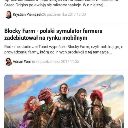
Creed Origins pojawiają się mikrotransakcje. W niniejszej
wiadomości prezentujemy najważniejsze związane z nimi szczegóły.
Krystian Pieniążek
26 października 2017 13:00
Blocky Farm - polski symulator farmera
zadebiutował na rynku mobilnym
Rodzime studio Jet Toast wypuściło Blocky Farm, czyli mobilną grę o
prowadzeniu farmy, którą od innych produkcji o tej tematyce
wyróżniają elementy takie jak zręcznościowa jazda traktorem czy
Adrian Werner
26 października 2017 11:35
opieka nad zwierzętami wzorowana na Tamagotchi.