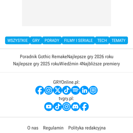
WSZYSTKIE
GRY
PORADY
FILMY I SERIALE
TECH
TEMATY
Poradnik Gothic Remake
Najlepsze gry 2026 roku
Najlepsze gry 2025 roku
Wiedźmin 4
Najbliższe premiery
GRYOnline.pl:
tvgry.pl:
O nas
Regulamin
Polityka redakcyjna