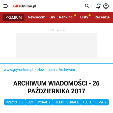




Newsroom
Gry
Rankingi
Listy
Recenzje
PREMIUM
www.gry-online.pl
Newsroom
Archiwum


ARCHIWUM WIADOMOŚCI - 26
PAŹDZIERNIKA 2017
WSZYSTKIE
GRY
PORADY
FILMY I SERIALE
TECH
TEMATY