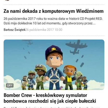
Za nami dekada z komputerowym Wiedźminem
26 października 2017 roku to ważna data w historii CD Projekt RED.
Dziś mija dokładnie 10 lat od momentu, gdy stworzony przez
Andrzeja Sapkowskiego Geralt z Rivii po raz pierwszy zagościł na
Bartosz Świątek
26 października 2017 10:00
ekranach monitorów.
GRY
Bomber Crew - kreskówkowy symulator
bombowca rozchodzi się jak ciepłe bułeczki