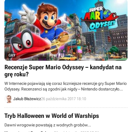
GRY
Recenzje Super Mario Odyssey – kandydat na
grę roku?
W Internecie pojawiają się coraz liczniejsze recenzje gry Super Mario
Odyssey. Recenzenci są zgodni jak nigdy – Nintendo dostarczyło
kolejną perełkę i jedną z najlepszych gier z Mario w historii.
Jakub Błażewicz
26 października 2017 18:10
Tryb Halloween w World of Warships
Dawni wrogowie powstają z wodnych grobów…