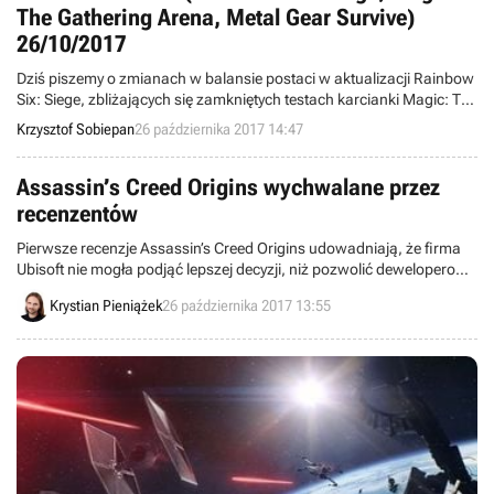
The Gathering Arena, Metal Gear Survive)
26/10/2017
Dziś piszemy o zmianach w balansie postaci w aktualizacji Rainbow
Six: Siege, zbliżających się zamkniętych testach karcianki Magic: The
Gathering Arena i wymaganiu ciągłego dostępu do Internetu w Metal
Krzysztof Sobiepan
26 października 2017 14:47
Gear Survive. Witajcie w wieściach ze świata – codziennej porcji
krótkich wiadomości.
Assassin’s Creed Origins wychwalane przez
recenzentów
Pierwsze recenzje Assassin’s Creed Origins udowadniają, że firma
Ubisoft nie mogła podjąć lepszej decyzji, niż pozwolić deweloperom
pracować nad grą o rok dłużej niż zazwyczaj. Dzięki temu cykl
Krystian Pieniążek
26 października 2017 13:55
zaliczył iście spektakularny powrót.