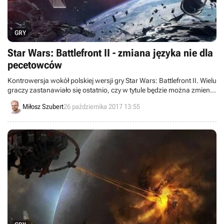
GRY
Star Wars: Battlefront II - zmiana języka nie dla
pecetowców
Kontrowersja wokół polskiej wersji gry Star Wars: Battlefront II. Wielu
graczy zastanawiało się ostatnio, czy w tytule będzie można zmienić
język na angielski. Według polskiego oddziału Electronic Arts jak
Miłosz Szubert
26 października 2017 13:55
najbardziej... ale tylko na konsolach.