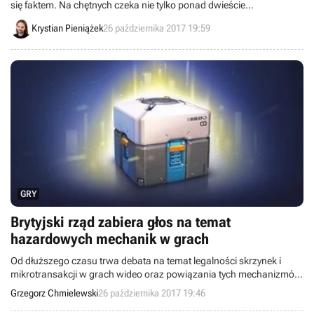
się faktem. Na chętnych czeka nie tylko ponad dwieście
przecenionych gier i pakietów, lecz również możliwość zdobycia
Krystian Pieniążek
26 października 2017 19:59
Tales from the Borderlands: A Telltale Games Series za darmo (w
ramach gratisu do zakupów).
GRY
Brytyjski rząd zabiera głos na temat
hazardowych mechanik w grach
Od dłuższego czasu trwa debata na temat legalności skrzynek i
mikrotransakcji w grach wideo oraz powiązania tych mechanizmów
z hazardem. Tym razem na ich temat obszernie wypowiedział się
Grzegorz Chmielewski
26 października 2017 19:46
rząd Wielkiej Brytanii, który współpracuje z organizacją PEGI.