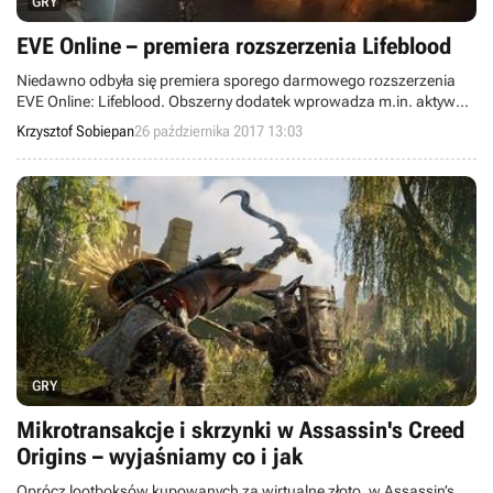
GRY
EVE Online – premiera rozszerzenia Lifeblood
Niedawno odbyła się premiera sporego darmowego rozszerzenia
EVE Online: Lifeblood. Obszerny dodatek wprowadza m.in. aktywne
wydobycie zasobów z księżyców, rafinerie Upwell, kooperacyjny tryb
Krzysztof Sobiepan
26 października 2017 13:03
Walka o Zasoby i nowe sztuczki frakcji piratów. Twórcy popracowali
też nad balansem statków klasy alfa i interfejsem Agencji.
GRY
Mikrotransakcje i skrzynki w Assassin's Creed
Origins – wyjaśniamy co i jak
Oprócz lootboksów kupowanych za wirtualne złoto, w Assassin’s