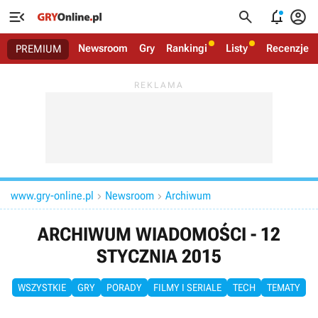




Newsroom
Gry
Rankingi
Listy
Recenzje
PREMIUM
www.gry-online.pl
Newsroom
Archiwum


ARCHIWUM WIADOMOŚCI - 12
STYCZNIA 2015
WSZYSTKIE
GRY
PORADY
FILMY I SERIALE
TECH
TEMATY