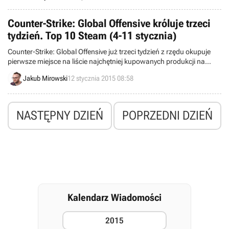
Counter-Strike: Global Offensive króluje trzeci
tydzień. Top 10 Steam (4-11 stycznia)
Counter-Strike: Global Offensive już trzeci tydzień z rzędu okupuje
pierwsze miejsce na liście najchętniej kupowanych produkcji na
Steamie. Z produkcją Valve konkurują m.in. trzy produkcje, dostępne
Jakub Mirowski
12 stycznia 2015 08:58
w usłudze Wczesnego Dostępu.
NASTĘPNY DZIEŃ
POPRZEDNI DZIEŃ
Kalendarz Wiadomości
2015