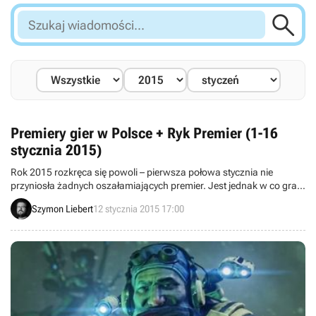

Szukaj
wiadomości...
Premiery gier w Polsce + Ryk Premier (1-16
stycznia 2015)
Rok 2015 rozkręca się powoli – pierwsza połowa stycznia nie
przyniosła żadnych oszałamiających premier. Jest jednak w co grać.
W tym tygodniu wyjdą na przykład dodatek Assassin’s Creed: Unity –
Szymon Liebert
12 stycznia 2015 17:00
Dead Kings i erpeg Avernum 2: Crystal Souls.