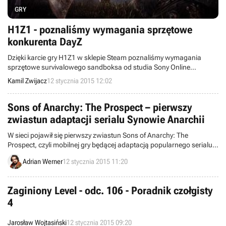
GRY
H1Z1 - poznaliśmy wymagania sprzętowe
konkurenta DayZ
Dzięki karcie gry H1Z1 w sklepie Steam poznaliśmy wymagania
sprzętowe survivalowego sandboksa od studia Sony Online
Entertainment. Do zabawy w wysokich ustawieniach potrzeba
Kamil Zwijacz
12 stycznia 2015 12:02
będzie komputera z procesorem Intel i5, kartą grafiki pokroju Nvidia
GeForce GTX 560 oraz 8 GB pamięci RAM.
Sons of Anarchy: The Prospect – pierwszy
zwiastun adaptacji serialu Synowie Anarchii
W sieci pojawił się pierwszy zwiastun Sons of Anarchy: The
Prospect, czyli mobilnej gry będącej adaptacją popularnego serialu
telewizyjnego znanego w Polsce jako Synowie Anarchii.
Adrian Werner
12 stycznia 2015 11:20
Zaginiony Level - odc. 106 - Poradnik czołgisty
4
Jarosław Wojtasiński
12 stycznia 2015 09:20