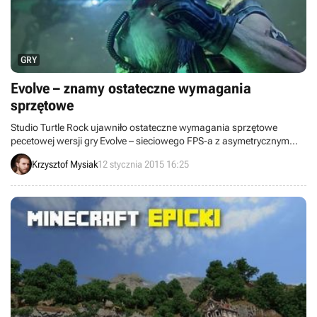
GRY
Evolve – znamy ostateczne wymagania
sprzętowe
Studio Turtle Rock ujawniło ostateczne wymagania sprzętowe
pecetowej wersji gry Evolve – sieciowego FPS-a z asymetrycznym
multiplayerem 4v1. Są one troszkę niższe niż te, które podano przy
Krzysztof Mysiak
12 stycznia 2015 16:25
okazji alfa-testów, ale wciąż mogą sprawić problemy kilkuletnim
blaszakom.