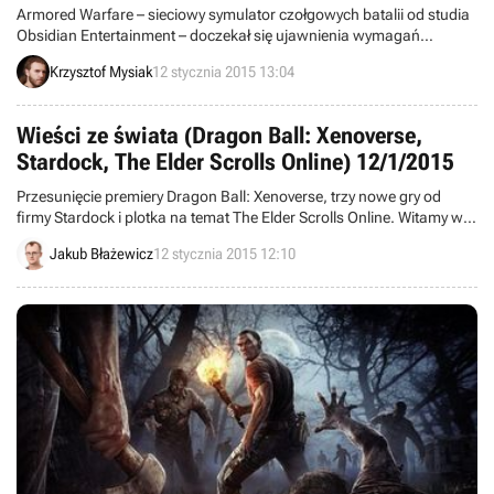
Armored Warfare – sieciowy symulator czołgowych batalii od studia
Obsidian Entertainment – doczekał się ujawnienia wymagań
sprzętowych. Zostały one podane na rosyjskich serwerach gry. Pod
Krzysztof Mysiak
12 stycznia 2015 13:04
względem zalecanej specyfikacji komputera produkcja plasuje się
pomiędzy World of Tanks i War Thunder.
Wieści ze świata (Dragon Ball: Xenoverse,
Stardock, The Elder Scrolls Online) 12/1/2015
Przesunięcie premiery Dragon Ball: Xenoverse, trzy nowe gry od
firmy Stardock i plotka na temat The Elder Scrolls Online. Witamy w
wieściach ze świata – codziennej porcji krótkich wiadomości.
Jakub Błażewicz
12 stycznia 2015 12:10