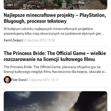
GRY
Najlepsze minecraftowe projekty – PlayStation,
Blugough, procesor tekstowy
W kolejnym odcinku najlepszych minecraftowych projektów
prezentujemy kilka map stworzonych na podstawie słynnych gier
znanych z konsol PlayStation, procesor tekstowy oraz śliczne miasto
Kamil Zwijacz
12 stycznia 2015 15:58
Blugough.
The Princess Bride: The Official Game – wielkie
rozczarowanie na licencji kultowego filmu
The Princess Bride: The Official Game, pierwsza oficjalna gra na
licencji kultowego niegdyś filmu Narzeczona dla księcia, okazała się
jednym z pierwszych mobilnych rozczarowań 2015 roku. Tytuł
Piotr Doroń
12 stycznia 2015 15:11
oferowany za około 17 złotych składa się z czterech kiepskich mini-
gier.