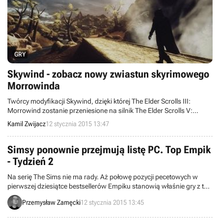
GRY
Skywind - zobacz nowy zwiastun skyrimowego
Morrowinda
Twórcy modyfikacji Skywind, dzięki której The Elder Scrolls III:
Morrowind zostanie przeniesione na silnik The Elder Scrolls V:
Skyrim, opublikowali nowy zwiastun projektu, tym razem
Kamil Zwijacz
12 stycznia 2015 13:47
prezentujący region Sheogorad.
Simsy ponownie przejmują listę PC. Top Empik
- Tydzień 2
Na serię The Sims nie ma rady. Aż połowę pozycji pecetowych w
pierwszej dziesiątce bestsellerów Empiku stanowią właśnie gry z tej
serii. Zapraszamy do zapoznania się z pozostałymi tytułami
Przemysław Zamęcki
12 stycznia 2015 13:45
znajdującymi uznanie klientów zaopatrujących się w dwustu
placówkach sieci handlowego giganta.