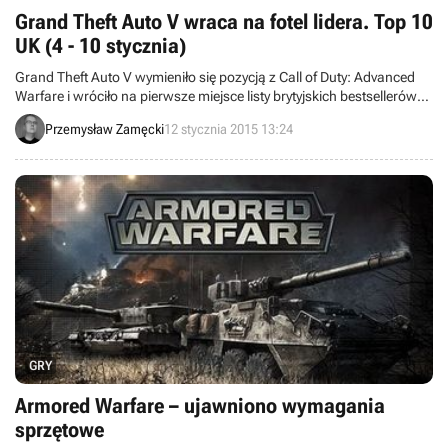
Grand Theft Auto V wraca na fotel lidera. Top 10
UK (4 - 10 stycznia)
Grand Theft Auto V wymieniło się pozycją z Call of Duty: Advanced
Warfare i wróciło na pierwsze miejsce listy brytyjskich bestsellerów
sprzedaży detalicznej. Zapraszamy do zapoznania się z pozostałymi
Przemysław Zamęcki
12 stycznia 2015 13:24
tytułami, którym udało się znaleźć w pierwszej dziesiątce hitów.
GRY
Armored Warfare – ujawniono wymagania
sprzętowe