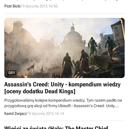
niedawno Beyond Earth. Za grę odpowiedzialny będzie zespół
Piotr Bicki
19 stycznia 2015 16:56
dowodzony przez samego Sida Meiera, a więc projektanta
stojącego za cyklem Civilization.
GRY
Assassin's Creed: Unity - kompendium wiedzy
[oceny dodatku Dead Kings]
Przygotowaliśmy kolejne kompendium wiedzy. Tym razem padło na
przygodową grę akcji od firmy Ubisoft - Assassin's Creed: Unity.
Niniejszy artykuł będzie stale aktualizowany o pojawiające się z
Kamil Zwijacz
19 stycznia 2015 16:14
biegiem czasu informacje.
Wieści ze świata (Halo: The Master Chief