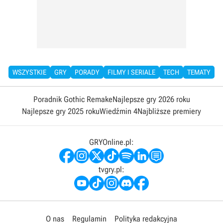
WSZYSTKIE
GRY
PORADY
FILMY I SERIALE
TECH
TEMATY
Poradnik Gothic Remake
Najlepsze gry 2026 roku
Najlepsze gry 2025 roku
Wiedźmin 4
Najbliższe premiery
GRYOnline.pl:
tvgry.pl:
O nas
Regulamin
Polityka redakcyjna