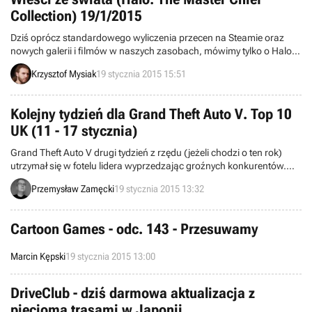
Collection) 19/1/2015
Dziś oprócz standardowego wyliczenia przecen na Steamie oraz
nowych galerii i filmów w naszych zasobach, mówimy tylko o Halo:
The Master Chief Collection w kontekście rekompensat twórców za
Krzysztof Mysiak
19 stycznia 2015 15:51
problemy techniczne z tą pozycją i przygotowywanego patcha do
niej. Witamy w wieściach ze świata – codziennej porcji krótkich
wiadomości.
Kolejny tydzień dla Grand Theft Auto V. Top 10
UK (11 - 17 stycznia)
Grand Theft Auto V drugi tydzień z rzędu (jeżeli chodzi o ten rok)
utrzymał się w fotelu lidera wyprzedzając groźnych konkurentów.
Zapraszamy do zapoznania się z pierwszą dziesiątką bestsellerów
Przemysław Zamęcki
19 stycznia 2015 13:32
handlu detalicznego w Zjednoczonym Królestwie.
Cartoon Games - odc. 143 - Przesuwamy
Marcin Kępski
19 stycznia 2015 13:00
DriveClub - dziś darmowa aktualizacja z
pięcioma trasami w Japonii