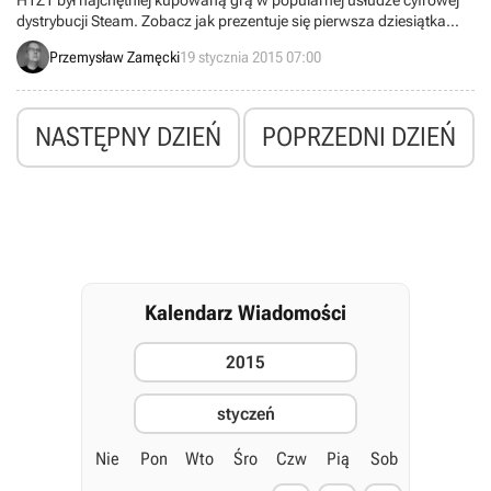
H1Z1 był najchętniej kupowaną grą w popularnej usłudze cyfrowej
dystrybucji Steam. Zobacz jak prezentuje się pierwsza dziesiątka
największych hitów ubiegłego tygodnia na tej platformie.
Przemysław Zamęcki
19 stycznia 2015 07:00
NASTĘPNY DZIEŃ
POPRZEDNI DZIEŃ
Kalendarz Wiadomości
2015
styczeń
Nie
Pon
Wto
Śro
Czw
Pią
Sob