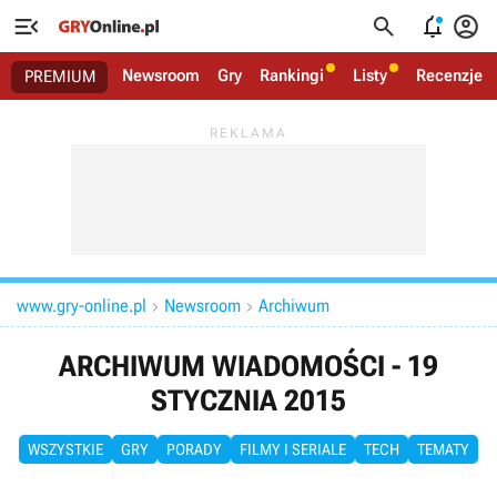




Newsroom
Gry
Rankingi
Listy
Recenzje
PREMIUM
www.gry-online.pl
Newsroom
Archiwum


ARCHIWUM WIADOMOŚCI - 19
STYCZNIA 2015
WSZYSTKIE
GRY
PORADY
FILMY I SERIALE
TECH
TEMATY