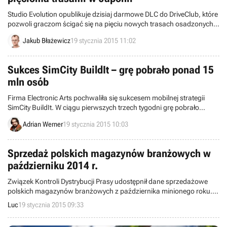
Studio Evolution opublikuje dzisiaj darmowe DLC do DriveClub, które
pozwoli graczom ścigać się na pięciu nowych trasach osadzonych
w Japonii. Z kolei za nieco ponad tydzień ukaże się Apex Expansion
Jakub Błażewicz
19 stycznia 2015 11:02
Pack, wprowadzający do gry nowe pojazdy.
Sukces SimCity BuildIt – grę pobrało ponad 15
mln osób
Firma Electronic Arts pochwaliła się sukcesem mobilnej strategii
SimCity BuildIt. W ciągu pierwszych trzech tygodni grę pobrało
ponad 15 mln osób.
Adrian Werner
19 stycznia 2015 10:03
Sprzedaż polskich magazynów branżowych w
październiku 2014 r.
Związek Kontroli Dystrybucji Prasy udostępnił dane sprzedażowe
polskich magazynów branżowych z października minionego roku.
Na pozycji lidera wciąż znajduje się CD-Action, o blisko połowę
Luc
19 stycznia 2015 09:33
spadły za to wyniki PC World.