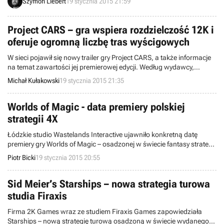
Szymon Liebert
19 stycznia 2015 21:59
Project CARS – gra wspiera rozdzielczość 12K i
oferuje ogromną liczbę tras wyścigowych
W sieci pojawił się nowy trailer gry Project CARS, a także informacje
na temat zawartości jej premierowej edycji. Według wydawcy,
produkcja ma współpracować z kilkudziesięcioma kierownicami i
Michał Kułakowski
19 stycznia 2015 21:35
kontrolerami oraz wspierać obraz w rozdzielczości 12K. Debiut
tytułu planowany jest na połowę marca tego roku.
Worlds of Magic - data premiery polskiej
strategii 4X
Łódzkie studio Wastelands Interactive ujawniło konkretną datę
premiery gry Worlds of Magic – osadzonej w świecie fantasy strategii
4X. Ufundowana przez internautów za pośrednictwem Kickstartera
Piotr Bicki
19 stycznia 2015 20:55
produkcja pojawi się w usłudze Steam 19 marca.
Sid Meier’s Starships – nowa strategia turowa
studia Firaxis
Firma 2K Games wraz ze studiem Firaxis Games zapowiedziała
Starships – nową strategię turową osadzoną w świecie wydanego