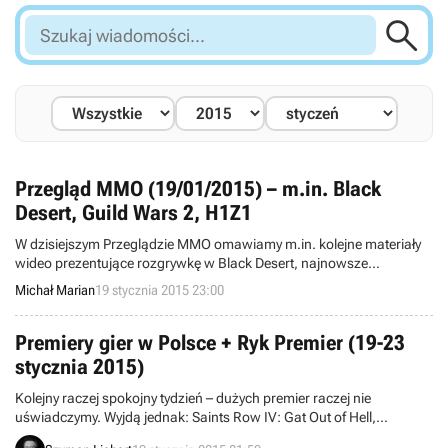

Szukaj
wiadomości...
Przegląd MMO (19/01/2015) – m.in. Black
Desert, Guild Wars 2, H1Z1
W dzisiejszym Przeglądzie MMO omawiamy m.in. kolejne materiały
wideo prezentujące rozgrywkę w Black Desert, najnowsze
doniesienia w sprawie Guild Wars 2 oraz problemy towarzyszące
Michał Marian
19 stycznia 2015 23:00
debiutowi wczesnej wersji H1Z1.
Premiery gier w Polsce + Ryk Premier (19-23
stycznia 2015)
Kolejny raczej spokojny tydzień – dużych premier raczej nie
uświadczymy. Wyjdą jednak: Saints Row IV: Gat Out of Hell,
Blackguards 2, czy Grey Goo.