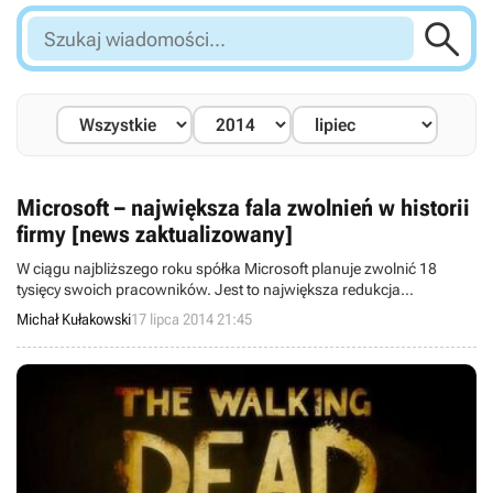

Szukaj
wiadomości...
Microsoft – największa fala zwolnień w historii
firmy [news zaktualizowany]
W ciągu najbliższego roku spółka Microsoft planuje zwolnić 18
tysięcy swoich pracowników. Jest to największa redukcja
zatrudnienia w kilkudziesięcioletniej historii firmy, która powstała w
Michał Kułakowski
17 lipca 2014 21:45
połowie lat 70. Działania dyrekcji najmocniej dotkną dywizję
urządzeń oraz usług, w której znajdują się piony odpowiedzialne,
między innymi, za smartfony, marketnig oraz konsolę Xbox.