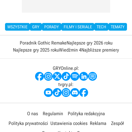
WSZYSTKIE
GRY
PORADY
FILMY I SERIALE
TECH
TEMATY
Poradnik Gothic Remake
Najlepsze gry 2026 roku
Najlepsze gry 2025 roku
Wiedźmin 4
Najbliższe premiery
GRYOnline.pl:
tvgry.pl:
O nas
Regulamin
Polityka redakcyjna
Polityka prywatności
Ustawienia cookies
Reklama
Zespół