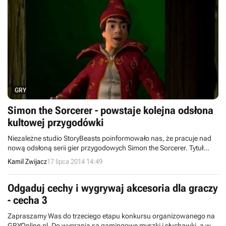
GRY
Simon the Sorcerer - powstaje kolejna odsłona
kultowej przygodówki
Niezależne studio StoryBeasts poinformowało nas, że pracuje nad
nową odsłoną serii gier przygodowych Simon the Sorcerer. Tytuł
powstaje przy współpracy twórców marki, firmy Adventure Soft i
Kamil Zwijacz
17 lipca 2014 14:49
Simona Woodroffa, projektanta oryginału. Jednocześnie chęć
pomocy wyraził Chris Barrie, podkładający głos Simonowi w
pierwszych odsłonach.
Odgaduj cechy i wygrywaj akcesoria dla graczy
- cecha 3
Zapraszamy Was do trzeciego etapu konkursu organizowanego na
GRYOnline.pl. Do wygrania są gamingowe myszki i słuchawki, a w