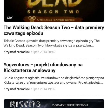
GRY
The Walking Dead: Season Two – data premiery
czwartego epizodu
Telltale Games ujawniło datę premiery czwartego epizodu gry The
Walking Dead: Season Two, który ukaże się już w przyszłym
tygodniu. Studio ogłosiło tę informację wraz z publikacją zupełnie
Krzysztof Nieradko
17 lipca 2014 20:49
nowego trailera omawianego tytułu.
Yogventures – projekt ufundowany na
Kickstarterze anulowany
Studio Yogscast ogłosiło, że ufundowana dzięki zbiórce pieniędzy na
Kickstarterze gra Yogventures została anulowana. Projekt niestety
przerósł możliwości sześcioosobowej ekipy z Winterkewl Games,
Krzysztof Nieradko
17 lipca 2014 19:02
które zajmowało się jej warstwą techniczną. Dla wszystkich, którzy
dołożyli swoją ciegiełkę, finansując wspomnianą produkcję, autorzy
przewidują w ramach rekompensaty między innymi kod na grę TUG.