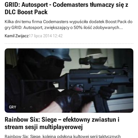
GRID: Autosport - Codemasters tłumaczy się z
DLC Boost Pack
Kilka dni temu firma Codemasters wypuściła dodatek Boost Pack do
gry GRID: Autosport, zwiększający o 50% ilość zdobywanych
punktów doświadczenia i pieniędzy. DLC spotkało się z krytyką
Kamil Zwijacz
17 lipca 2014 12:42
graczy, ale deweloper postawił wyjaśnić, dlaczego oferuje coś
takiego. Odpowiedź jest krótka - "bo się sprzedaje".
GRY
Rainbow Six: Siege – efektowny zwiastun i
stream sesji multiplayerowej
Rainbow Six: Siege, kolejna odsłona kultowej serii taktycznych