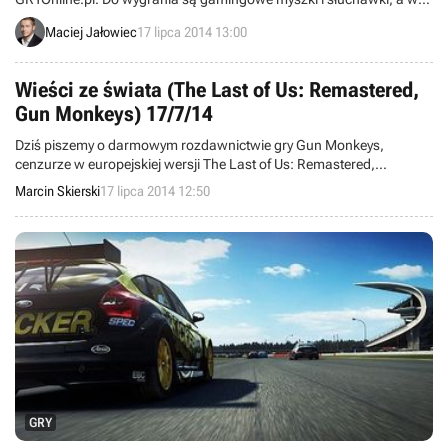
ostatnim etapie - laptop ASUS G750! Aby wygrać, trzeba odgadnąć
Maciej Jałowiec
17 lipca 2014 13:00
trzecią cechę prezentowaną przez modelki i opisać, która z nich
przedstawia ją to najlepiej.
Wieści ze świata (The Last of Us: Remastered,
Gun Monkeys) 17/7/14
Dziś piszemy o darmowym rozdawnictwie gry Gun Monkeys,
cenzurze w europejskiej wersji The Last of Us: Remastered,
czerwcowych wynikach sprzedaży Xboksa One w Stanach
Marcin Skierski
17 lipca 2014 12:50
Zjednoczonych, a także o premierze Magic 2015: Duels of the
Planeswalkers na Steamie. Witamy w wieściach ze świata -
codziennej porcji krótkich wiadomości.
GRY