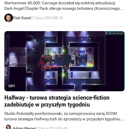
Warhammer 40,000: Carnage doczekał się solidnej aktualizacji.
Dark Angel Chapter Pack oferuje nowego bohatera (Kosmicznego
Marine z zakonu Dark Angels), broń (Plasma Gun), misje oraz masę
Piotr Doroń
17 lipca 2014 08:18
dodatkowego wyposażenia. Aby odblokować update, trzeba jednak
zapłacić 30 sztuk złota.
GRY
Halfway - turowa strategia science-fiction
zadebiutuje w przyszłym tygodniu
Studio Robotality poinformowało, że zainspirowana serią XCOM
turowa strategia Halfway trafi do sprzedaży w przyszłym tygodniu.
Przy produkcji gry pomaga zespół Chucklefish, czyli twórcy
Adrian Werner
17 lipca 2014 06:40