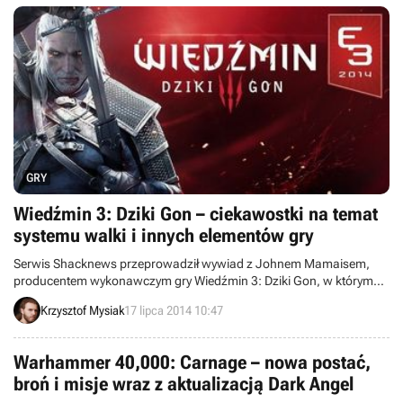
GRY
Wiedźmin 3: Dziki Gon – ciekawostki na temat
systemu walki i innych elementów gry
Serwis Shacknews przeprowadził wywiad z Johnem Mamaisem,
producentem wykonawczym gry Wiedźmin 3: Dziki Gon, w którym
padło kilka ciekawostek na temat wspomnianego cRPG-a studia CD
Krzysztof Mysiak
17 lipca 2014 10:47
Projekt RED. Dotyczą one przede wszystkim systemu walki.
Warhammer 40,000: Carnage – nowa postać,
broń i misje wraz z aktualizacją Dark Angel