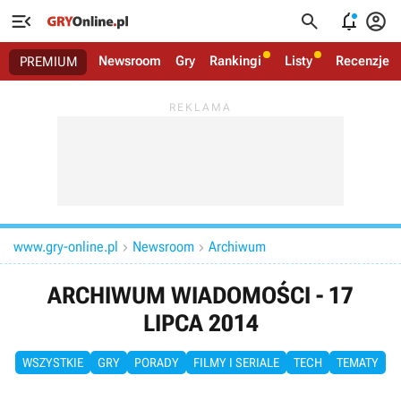




Newsroom
Gry
Rankingi
Listy
Recenzje
PREMIUM
www.gry-online.pl
Newsroom
Archiwum


ARCHIWUM WIADOMOŚCI - 17
LIPCA 2014
WSZYSTKIE
GRY
PORADY
FILMY I SERIALE
TECH
TEMATY