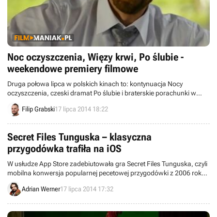
Noc oczyszczenia, Więzy krwi, Po ślubie -
weekendowe premiery filmowe
Druga połowa lipca w polskich kinach to: kontynuacja Nocy
oczyszczenia, czeski dramat Po ślubie i braterskie porachunki w
filmie Więzy krwi. Na najmłodszych zaś czeka animacja Samoloty 2,
Filip Grabski
17 lipca 2014 18:22
a fanom tańca na wielkim ekranie dedykowany jest kolejny Step Up.
Secret Files Tunguska – klasyczna
przygodówka trafiła na iOS
W usłudze App Store zadebiutowała gra Secret Files Tunguska, czyli
mobilna konwersja popularnej pecetowej przygodówki z 2006 roku.
Co ciekawe gra jest dostępna w także w polskiej wersji językowej.
Adrian Werner
17 lipca 2014 17:32