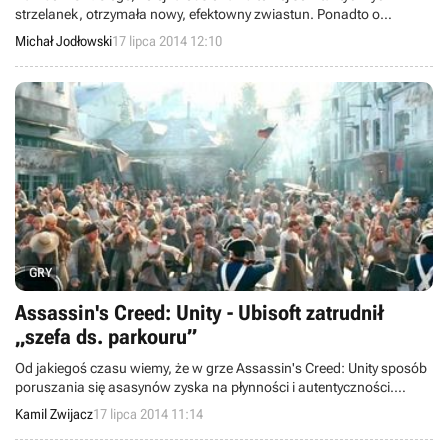
strzelanek, otrzymała nowy, efektowny zwiastun. Ponadto o
godzinie 20:00 w serwisie Twitch strumieniowana będzie sesja
Michał Jodłowski
17 lipca 2014 12:10
multiplayer.
GRY
Assassin's Creed: Unity - Ubisoft zatrudnił
„szefa ds. parkouru”
Od jakiegoś czasu wiemy, że w grze Assassin's Creed: Unity sposób
poruszania się asasynów zyska na płynności i autentyczności.
Okazało się, że nad tym elementem czuwa słynny free runner
Kamil Zwijacz
17 lipca 2014 11:14
Michael „Frosti” Zernow, który został „szefem ds. parkouru” w firmie
Ubisoft.