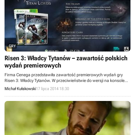
GRY
Risen 3: Władcy Tytanów – zawartość polskich
wydań premierowych
Firma Cenega przedstawiła zawartość premierowych wydań gry
Risen 3: Władcy Tytanów. W przeciwieństwie do wersji na konsole
Xbox 360 i PlayStation 3, edycja tytułu na komputerach PC będzie
Michał Kułakowski
17 lipca 2014 18:30
oferowała dodatkowe bonusy, takie jak ścieżka dźwiękowa oraz
drukowana mapa świata.