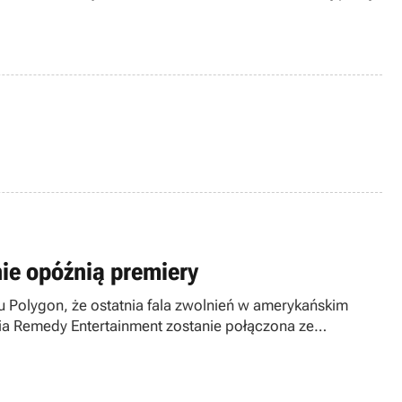
ie opóźnią premiery
u Polygon, że ostatnia fala zwolnień w amerykańskim
ia Remedy Entertainment zostanie połączona ze
wa, że zamknięcie Xbox Entertainment Studios może