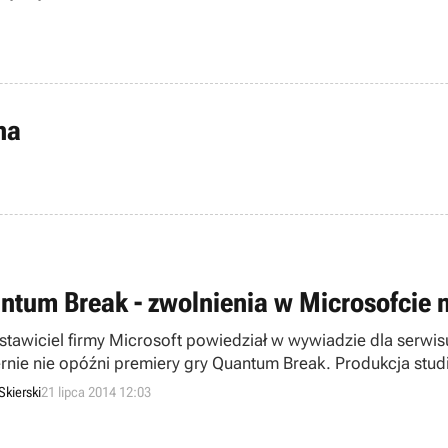
na
ntum Break - zwolnienia w Microsofcie n
stawiciel firmy Microsoft powiedział w wywiadzie dla serwis
rnie nie opóźni premiery gry Quantum Break. Produkcja stud
onalizowanym serialem telewizyjnym, więc pojawiła się oba
Skierski
21 lipca 2014 12:03
ąć negatywnie na termin debiutu Quantum Break.