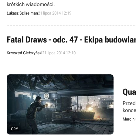
krótkich wiadomości.
Łukasz Szliselman
21 lipca 2014 12:19
Fatal Draws - odc. 47 - Ekipa budowla
Krzysztof Giełczyński
21 lipca 2014 12:10
Qua
Przed
konce
spers
Marcin 
wpłyn
GRY