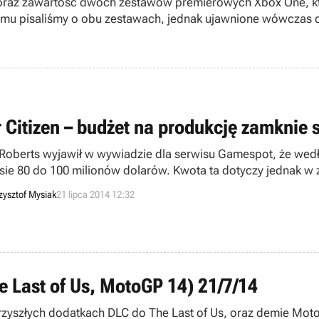
ny oraz zawartość dwóch zestawów premierowych Xbox One, k
s temu pisaliśmy o obu zestawach, jednak ujawnione wówczas 
r Citizen – budżet na produkcję zamknie
 Roberts wyjawił w wywiadzie dla serwisu Gamespot, że wed
sie 80 do 100 milionów dolarów. Kwota ta dotyczy jednak w 
ędzy przeznaczonych zostanie na marketing tytułu.
zysztof Mysiak
21 lipca 2014 12:32
he Last of Us, MotoGP 14) 21/7/14
 przyszłych dodatkach DLC do The Last of Us, oraz demie Mot