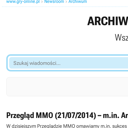
www.gry-online.pl
Newsroom
Archiwum


ARCHIW
Wsz
Szukaj
wiadomości...
Przegląd MMO (21/07/2014) – m.in. Arc
W dzisiejszym Przeglądzie MMO omawiamy m.in. sukces b