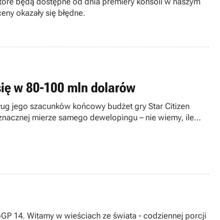
tóre będą dostępne od dnia premiery konsoli w naszym
ceny okazały się błędne.
 się w 80-100 mln dolarów
ług jego szacunków końcowy budżet gry Star Citizen
znacznej mierze samego dewelopingu – nie wiemy, ile
oGP 14. Witamy w wieściach ze świata - codziennej porcji