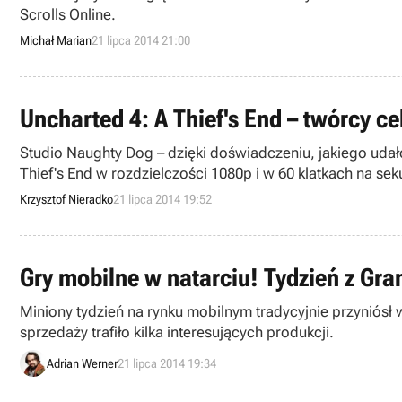
Scrolls Online.
Michał Marian
21 lipca 2014 21:00
Uncharted 4: A Thief's End – twórcy ce
Studio Naughty Dog – dzięki doświadczeniu, jakiego udał
Thief's End w rozdzielczości 1080p i w 60 klatkach na se
Krzysztof Nieradko
21 lipca 2014 19:52
Gry mobilne w natarciu! Tydzień z Gr
Miniony tydzień na rynku mobilnym tradycyjnie przyniós
sprzedaży trafiło kilka interesujących produkcji.
Adrian Werner
21 lipca 2014 19:34