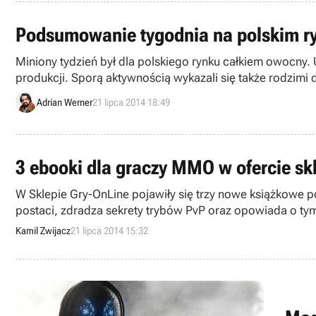
Podsumowanie tygodnia na polskim ryn
Miniony tydzień był dla polskiego rynku całkiem owocny
produkcji. Sporą aktywnością wykazali się także rodzimi 
Adrian Werner
21 lipca 2014 18:49
3 ebooki dla graczy MMO w ofercie skl
W Sklepie Gry-OnLine pojawiły się trzy nowe książkowe 
postaci, zdradza sekrety trybów PvP oraz opowiada o ty
Kamil Zwijacz
21 lipca 2014 15:32