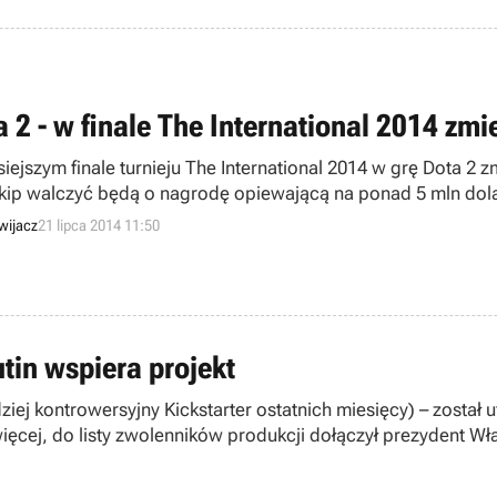
a 2 - w finale The International 2014 zmi
siejszym finale turnieju The International 2014 w grę Dota 2
kip walczyć będą o nagrodę opiewającą na ponad 5 mln dol
cznie się o godzinie 18:00 czasu polskiego.
wijacz
21 lipca 2014 11:50
tin wspiera projekt
dziej kontrowersyjny Kickstarter ostatnich miesięcy) – zost
ęcej, do listy zwolenników produkcji dołączył prezydent Wła