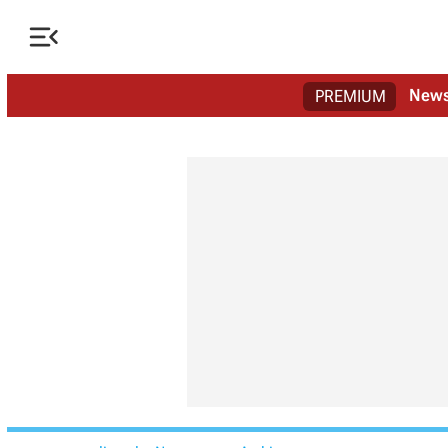

New
PREMIUM