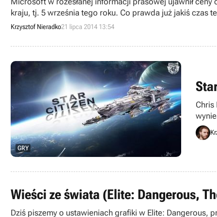
Microsoft w rozesłanej informacji prasowej ujawnił ce
kraju, tj. 5 września tego roku. Co prawda już jakiś cza
Krzysztof Nieradko
21 lipca 2014 13:54
Sta
Chris
wynie
pieni
Kr
GRY
Wieści ze świata (Elite: Dangerous, T
Dziś piszemy o ustawieniach grafiki w Elite: Dangerous,