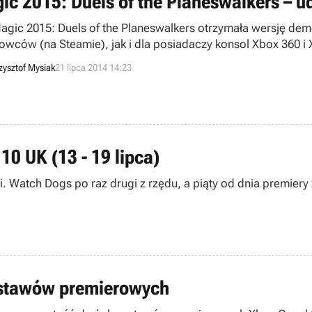
ic 2015: Duels of the Planeswalkers – 
agic 2015: Duels of the Planeswalkers otrzymała wersję dem
owców (na Steamie), jak i dla posiadaczy konsol Xbox 360 
czek, tryb składania talii oraz część kampanii fabularnej.
zysztof Mysiak
21 lipca 2014 14:23
10 UK (13 - 19 lipca)
. Watch Dogs po raz drugi z rzędu, a piąty od dnia premiery 
estawów premierowych