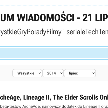
UM WIADOMOŚCI - 21 LIP
ystkie
Gry
Porady
Filmy i seriale
Tech
Te
heAge, Lineage II, The Elder Scrolls On
eta-testów ArcheAge, najnowszy dodatek do Lineage II oraz