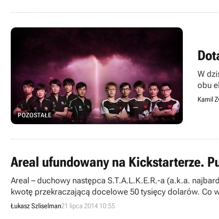
Dot
W dzi
obu e
rozpo
Kamil Z
POZOSTAŁE
Areal ufundowany na Kickstarterze. Pu
Areal – duchowy następca S.T.A.L.K.E.R.-a (a.k.a. najbar
kwotę przekraczającą docelowe 50 tysięcy dolarów. Co wi
Łukasz Szliselman
21 lipca 2014 10:55