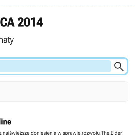
CA 2014
maty

line
 najświeższe doniesienia w sprawie rozwoju The Elder