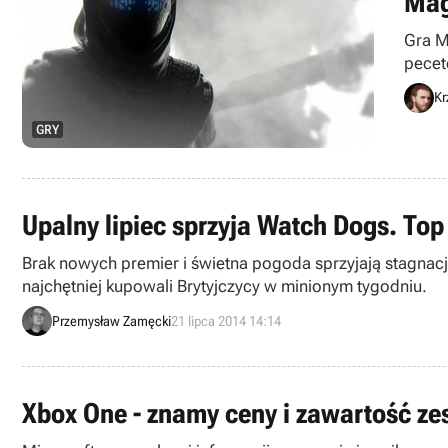
Mag
Gra M
pecet
samou
Kr
GRY
Upalny lipiec sprzyja Watch Dogs. Top 
Brak nowych premier i świetna pogoda sprzyjają stagnacji
najchętniej kupowali Brytyjczycy w minionym tygodniu.
Przemysław Zamęcki
21 lipca 2014 14:14
Xbox One - znamy ceny i zawartość z