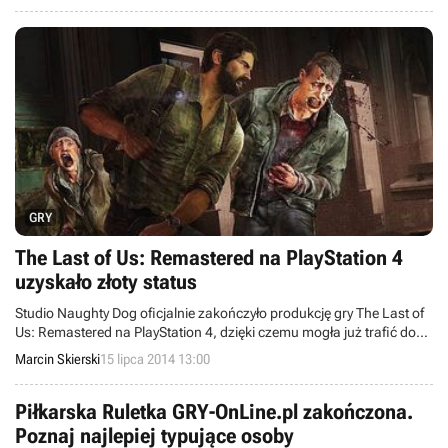
wstęp wolny.
GRY
The Last of Us: Remastered na PlayStation 4
uzyskało złoty status
Studio Naughty Dog oficjalnie zakończyło produkcję gry The Last of
Us: Remastered na PlayStation 4, dzięki czemu mogła już trafić do
tłoczni. Możemy być więc spokojni o zapowiedzianą na 29 lipca
Marcin Skierski
15 lipca 2014 13:00
premierę tego tytułu.
Piłkarska Ruletka GRY-OnLine.pl zakończona.
Poznaj najlepiej typujące osoby