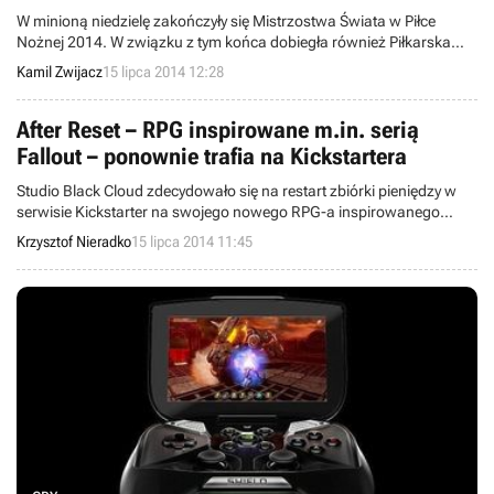
W minioną niedzielę zakończyły się Mistrzostwa Świata w Piłce
Nożnej 2014. W związku z tym końca dobiegła również Piłkarska
Ruletka GRY-OnLine.pl, więc przyszedł czas na jej podsumowanie i
Kamil Zwijacz
15 lipca 2014 12:28
wyłonienie najlepiej typujących osób oraz tych, które powalczą o
nagrody.
After Reset – RPG inspirowane m.in. serią
Fallout – ponownie trafia na Kickstartera
Studio Black Cloud zdecydowało się na restart zbiórki pieniędzy w
serwisie Kickstarter na swojego nowego RPG-a inspirowanego
dwiema pierwszymi odsłonami serii Fallout, Baldur’s Gate oraz
Krzysztof Nieradko
15 lipca 2014 11:45
Planescape: Torment – grę After Reset. Poprzednia kampania,
mająca na celu sfinansowanie wspomnianej produkcji, nie
przyniosła pożądanych rezultatów, dlatego też twórcy ponownie
próbują swoich sił, prosząc tym razem o znacznie mniejszą sumę.