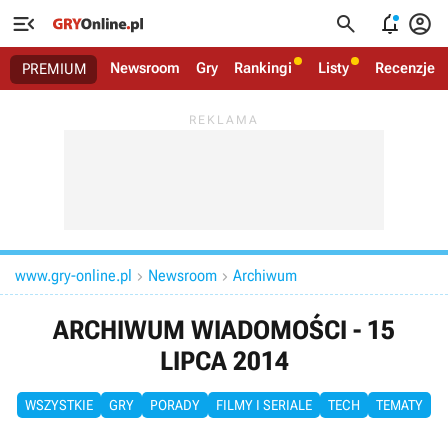




Newsroom
Gry
Rankingi
Listy
Recenzje
PREMIUM
www.gry-online.pl
Newsroom
Archiwum


ARCHIWUM WIADOMOŚCI - 15
LIPCA 2014
WSZYSTKIE
GRY
PORADY
FILMY I SERIALE
TECH
TEMATY