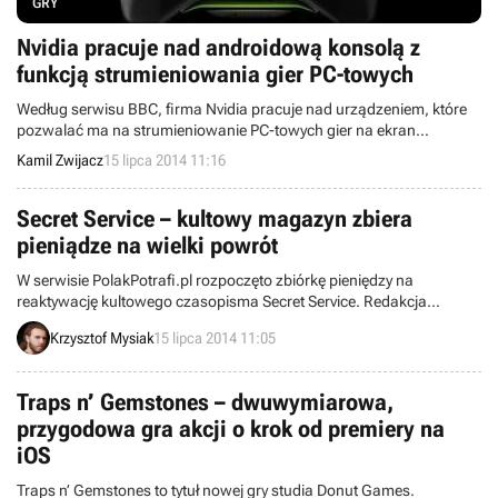
GRY
Nvidia pracuje nad androidową konsolą z
funkcją strumieniowania gier PC-towych
Według serwisu BBC, firma Nvidia pracuje nad urządzeniem, które
pozwalać ma na strumieniowanie PC-towych gier na ekran
telewizora oraz na uruchamianie mobilnych produkcji. Sprzęt oparty
Kamil Zwijacz
15 lipca 2014 11:16
ma być na systemie operacyjnym Android.
Secret Service – kultowy magazyn zbiera
pieniądze na wielki powrót
W serwisie PolakPotrafi.pl rozpoczęto zbiórkę pieniędzy na
reaktywację kultowego czasopisma Secret Service. Redakcja
potrzebuje 93 tysiące złotych, by wydać magazyn w formie
Krzysztof Mysiak
15 lipca 2014 11:05
papierowej. Udzielając wsparcia, gwarantujemy sobie m.in. wpływ
na kształt i zawartość magazynu. Powrót „Sikreta” nastąpi przed
końcem lata tego roku.
Traps n’ Gemstones – dwuwymiarowa,
przygodowa gra akcji o krok od premiery na
iOS
Traps n’ Gemstones to tytuł nowej gry studia Donut Games.