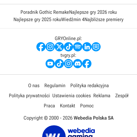
Poradnik Gothic Remake
Najlepsze gry 2026 roku
Najlepsze gry 2025 roku
Wiedźmin 4
Najbliższe premiery
GRYOnline.pl:
tvgry.pl:
O nas
Regulamin
Polityka redakcyjna
Polityka prywatności
Ustawienia cookies
Reklama
Zespół
Praca
Kontakt
Pomoc
Copyright © 2000 -
2026
Webedia Polska SA