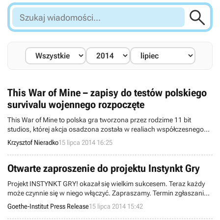

Szukaj
wiadomości...
This War of Mine – zapisy do testów polskiego
survivalu wojennego rozpoczęte
This War of Mine to polska gra tworzona przez rodzime 11 bit
studios, której akcja osadzona została w realiach współczesnego
konfliktu zbrojnego. Niedawno ruszyły zapisy do testów gry, dzięki
Krzysztof Nieradko
15 lipca 2014 16:25
którym wybrana grupa zainteresowanych będzie miała możliwość
sprawdzić omawianą produkcję w Warszawie już 26 i 27 lipca.
Otwarte zaproszenie do projektu Instynkt Gry
Projekt INSTYNKT GRY! okazał się wielkim sukcesem. Teraz każdy
może czynnie się w niego włączyć. Zapraszamy. Termin zgłaszania
pomysłów na adres
info@playpublik.pl
upływa 1 sierpnia.
Goethe-Institut Press Release
15 lipca 2014 15:42