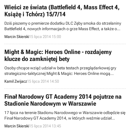
Wieści ze świata (Battlefield 4, Mass Effect 4,
Książę i Tchórz) 15/7/14
Dziś piszemy o premierze dodatku DLC Zęby smoka do strzelaniny
Battlefield 4, nowych informacjach o grze Mass Effect, a także o
przygodówce Książę i Tchórz. Witamy w wieściach ze świata -
Marcin Skierski
15 lipca 2014 15:00
codziennej porcji krótkich wiadomości.
Might & Magic: Heroes Online - rozdajemy
klucze do zamkniętej bety
Osoby chcące wziąć udział w beta testach przeglądarkowej gry
strategiczno-taktycznej Might & Magic: Heroes Online mogą
pozyskać klucz w naszym nowym rozdawnictwie, przygotowanym
Kamil Zwijacz
15 lipca 2014 14:50
wraz z firmą Ubisoft.
Finał Narodowy GT Academy 2014 pojutrze na
Stadionie Narodowym w Warszawie
17 lipca na terenie Stadionu Narodowego w Warszawie odbędzie się
Finał Narodowy GT Academy 2014, w których weźmie udział
osiemnastu najlepszych graczy z Polski i Czech w Gran Turismo 6.
Marcin Skierski
15 lipca 2014 13:45
Zmagania uczestników będzie można oglądać zupełnie za darmo -