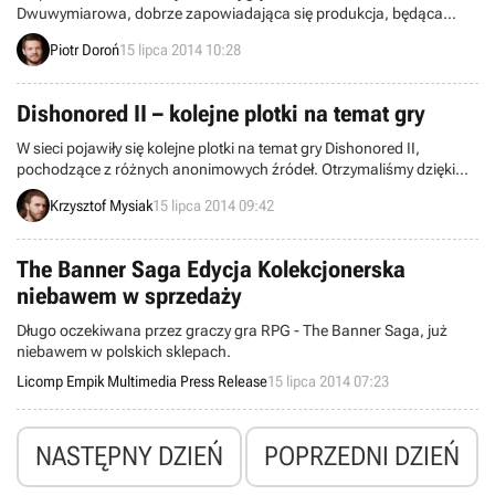
Dwuwymiarowa, dobrze zapowiadająca się produkcja, będąca
połączeniem platformówki i przygodowej gry akcji, ma szansę trafić
Piotr Doroń
15 lipca 2014 10:28
do oferty App Store na początku sierpnia. Niewykluczone, że pojawi
się również na smartfonach i tabletach z Androidem.
Dishonored II – kolejne plotki na temat gry
W sieci pojawiły się kolejne plotki na temat gry Dishonored II,
pochodzące z różnych anonimowych źródeł. Otrzymaliśmy dzięki
nim pogłoski odnośnie m.in. głównego bohatera, twórców produkcji
Krzysztof Mysiak
15 lipca 2014 09:42
i, przybliżonego terminu premiery. Ponadto dowiedzieliśmy się, że
tytuł mógłby zostać zapowiedziany na targach Gamescom, i
otrzymaliśmy jego nieoficjalną okładkę.
The Banner Saga Edycja Kolekcjonerska
niebawem w sprzedaży
Długo oczekiwana przez graczy gra RPG - The Banner Saga, już
niebawem w polskich sklepach.
Licomp Empik Multimedia Press Release
15 lipca 2014 07:23
NASTĘPNY DZIEŃ
POPRZEDNI DZIEŃ