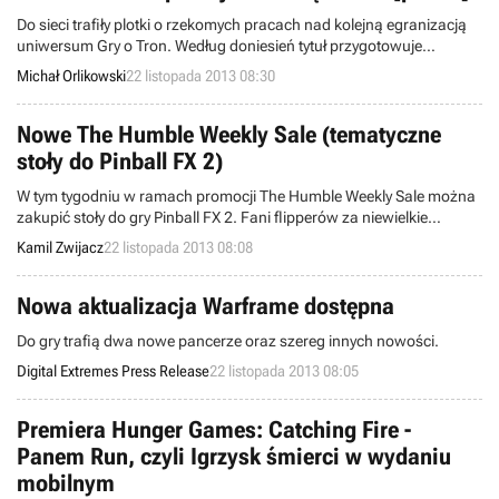
Do sieci trafiły plotki o rzekomych pracach nad kolejną egranizacją
uniwersum Gry o Tron. Według doniesień tytuł przygotowuje
amerykańskie studio Telltale Games.
Michał Orlikowski
22 listopada 2013 08:30
Nowe The Humble Weekly Sale (tematyczne
stoły do Pinball FX 2)
W tym tygodniu w ramach promocji The Humble Weekly Sale można
zakupić stoły do gry Pinball FX 2. Fani flipperów za niewielkie
pieniądze nabędą maszyny oparte chociażby na marce Star Wars
Kamil Zwijacz
22 listopada 2013 08:08
czy też Avengers.
Nowa aktualizacja Warframe dostępna
Do gry trafią dwa nowe pancerze oraz szereg innych nowości.
Digital Extremes Press Release
22 listopada 2013 08:05
Premiera Hunger Games: Catching Fire -
Panem Run, czyli Igrzysk śmierci w wydaniu
mobilnym