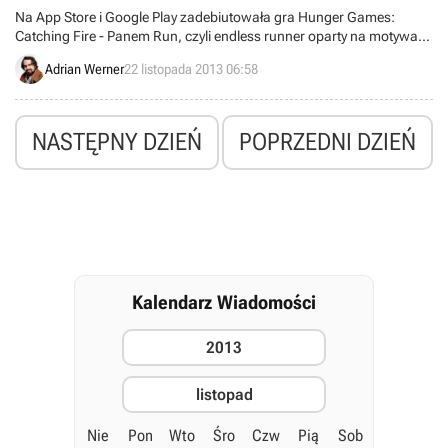
Na App Store i Google Play zadebiutowała gra Hunger Games:
Catching Fire - Panem Run, czyli endless runner oparty na motywach
filmu Igrzyska śmierci: w pierścieniu ognia.
Adrian Werner
22 listopada 2013 06:58
NASTĘPNY DZIEŃ
POPRZEDNI DZIEŃ
Kalendarz Wiadomości
2013
listopad
Nie
Pon
Wto
Śro
Czw
Pią
Sob