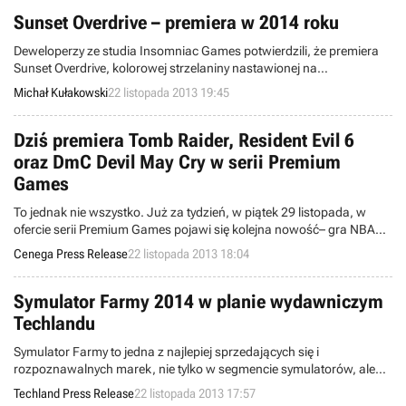
Sunset Overdrive – premiera w 2014 roku
Deweloperzy ze studia Insomniac Games potwierdzili, że premiera
Sunset Overdrive, kolorowej strzelaniny nastawionej na
kooperacyjne rozgrywki wieloosobowe, będzie miała miejsce w
Michał Kułakowski
22 listopada 2013 19:45
przyszłym roku. Tytuł dostępny będzie jedynie na konsoli Xbox One.
Dziś premiera Tomb Raider, Resident Evil 6
oraz DmC Devil May Cry w serii Premium
Games
To jednak nie wszystko. Już za tydzień, w piątek 29 listopada, w
ofercie serii Premium Games pojawi się kolejna nowość– gra NBA
2K13, a niedługo później również XCOM: Enemy Unknown.
Cenega Press Release
22 listopada 2013 18:04
Symulator Farmy 2014 w planie wydawniczym
Techlandu
Symulator Farmy to jedna z najlepiej sprzedających się i
rozpoznawalnych marek, nie tylko w segmencie symulatorów, ale
również w segmencie gier w ogóle. Za produkcję najnowszego
Techland Press Release
22 listopada 2013 17:57
wydania Symulatora Farmy 2014 odpowiada polski developer –