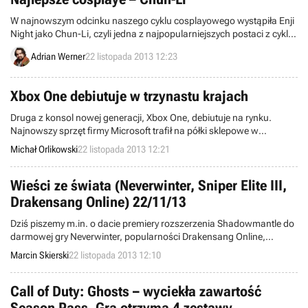
W najnowszym odcinku naszego cyklu cosplayowego wystąpiła Enji
Night jako Chun-Li, czyli jedna z najpopularniejszych postaci z cyklu
bijatyk Street Fighter.
Adrian Werner
22 listopada 2013 12:23
Xbox One debiutuje w trzynastu krajach
Druga z konsol nowej generacji, Xbox One, debiutuje na rynku.
Najnowszy sprzęt firmy Microsoft trafił na półki sklepowe w
trzynastu krajach.
Michał Orlikowski
22 listopada 2013 12:21
Wieści ze świata (Neverwinter, Sniper Elite III,
Drakensang Online) 22/11/13
Dziś piszemy m.in. o dacie premiery rozszerzenia Shadowmantle do
darmowej gry Neverwinter, popularności Drakensang Online,
wsparciu dla technologii Mantle w Sniper Elite III: Afrika, a także o
Marcin Skierski
22 listopada 2013 12:10
dużym popycie na PlayStation 4. Witamy w wieściach ze świata -
codziennej porcji krótkich wiadomości.
Call of Duty: Ghosts – wyciekła zawartość