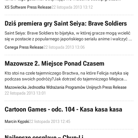
rozwijają armię, gospodarkę, stawiają czoła wrogim najeźdźcom i
XS Software Press Release
22 listopada 2013 13:12
sami biorą udział w rajdach pustoszących tereny przeciwników,
zdobywając tym samym cenne surowce.
Dziś premiera gry Saint Seiya: Brave Soldiers
Saint Seiya: Brave Soldiers to bijatyka, w której gracze mogą wcielić
się w postacie z popularnego japońskiego serialu anime i walczyć w
pojedynkach 1-na-1 z najgroźniejszymi przeciwnikami uniwersum
Cenega Press Release
22 listopada 2013 13:06
Saint Seiya.
Mazowsze 2. Miejsce Ponad Czasem
Kto stoi na czele tajemniczego Bractwa, na które Felicja natyka się
podczas swoich podróży?Jak dotrzeć do tajemniczego Miejsca
Ponad Czasem? I w końcu... gdzie podział się Janek Elektro?
Mazowiecka Jednostka Wdrażania Programów Unijnych Press Release
22 listopada 2013 13:01
Cartoon Games - odc. 104 - Kasa kasa kasa
Marcin Kępski
22 listopada 2013 12:45
Najlepsze cosplaye – Chun-Li