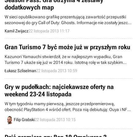
Season Pass. Gra otrzyma 4 zestawy
dodatkowych map
W sieci opublikowano grafikę prezentującą zawartość przepustki
sezonowej do gry Call of Duty: Ghosts. Informacje nie zostały jeszcze
potwierdzone przez firmę Activision, ale wygląda na to, że w
Kamil Zwijacz
22 listopada 2013 11:17
najbliższych miesiącach otrzymamy cztery zestawy map do
multiplayera i nie tylko.
Gran Turismo 7 być może już w przyszłym roku
Kazunori Yamauchi stwierdził, że w najlepszym wypadku, Gran
Turismo 7 ukaże się już w 2014 roku. Istotną rolę w tak szybkim
ukończeniu produkcji mają pełnić możliwości konsoli PlayStation 4,
Łukasz Szliselman
22 listopada 2013 10:59
znacznie przewyższającej swoją poprzedniczkę.
Gry w pudełkach: najciekawsze oferty na
weekend 23-24 listopada
W tym tygodniu mamy pierwszą, jeszcze przedpremierową,
obecność PlayStation 4 wśród ofert. Poza nią debiutują: Ouya i NFS
Rivals, ale mamy też kilka niezłych propozycji z Empiku.
Filip Grabski
22 listopada 2013 10:15