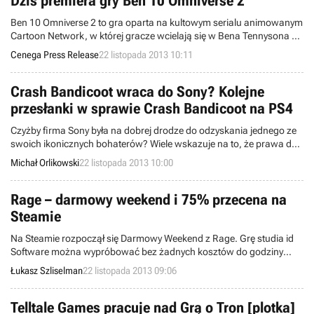
Dziś premiera gry Ben 10 Omniverse 2
Ben 10 Omniverse 2 to gra oparta na kultowym serialu animowanym
Cartoon Network, w której gracze wcielają się w Bena Tennysona –
nastolatka walczącego z obcymi.
Cenega Press Release
22 listopada 2013 10:11
Crash Bandicoot wraca do Sony? Kolejne
przesłanki w sprawie Crash Bandicoot na PS4
Czyżby firma Sony była na dobrej drodze do odzyskania jednego ze
swoich ikonicznych bohaterów? Wiele wskazuje na to, że prawa do
marki Crash Bandicoot wrócą do japońskiego producenta.
Michał Orlikowski
22 listopada 2013 10:00
Rage – darmowy weekend i 75% przecena na
Steamie
Na Steamie rozpoczął się Darmowy Weekend z Rage. Grę studia id
Software można wypróbować bez żadnych kosztów do godziny
22:00 w niedzielę. Jest to też dobra okazja, by nabyć pecetowe
Łukasz Szliselman
22 listopada 2013 09:06
wydanie tytułu – zarówno Rage, jak i dodatek The Scorchers da się
kupić w cenie obniżonej o 75%.
Telltale Games pracuje nad Grą o Tron [plotka]