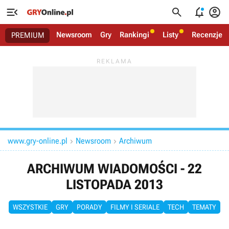




Newsroom
Gry
Rankingi
Listy
Recenzje
PREMIUM
www.gry-online.pl
Newsroom
Archiwum


ARCHIWUM WIADOMOŚCI - 22
LISTOPADA 2013
WSZYSTKIE
GRY
PORADY
FILMY I SERIALE
TECH
TEMATY