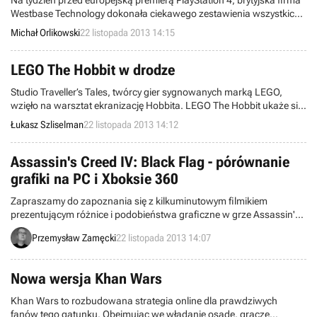
Na tydzień przed europejską premierą PlayStation 4, brytyjska firma
Westbase Technology dokonała ciekawego zestawienia wszystkich
stacjonarnych konsol Sony. Infografika przedstawia wyniki
Michał Orlikowski
22 listopada 2013 14:15
sprzedaży każdego ze sprzętów i kluczowe momenty ich historii.
LEGO The Hobbit w drodze
Studio Traveller’s Tales, twórcy gier sygnowanych marką LEGO,
wzięło na warsztat ekranizację Hobbita. LEGO The Hobbit ukaże się
w 2014 roku na wszystkich najpopularniejszych platformach
Łukasz Szliselman
22 listopada 2013 14:12
sprzętowych, w tym na konsolach nowej generacji.
Assassin's Creed IV: Black Flag - pórównanie
grafiki na PC i Xboksie 360
Zapraszamy do zapoznania się z kilkuminutowym filmikiem
prezentującym różnice i podobieństwa graficzne w grze Assassin's
Creed IV: Black Flag w edycjach na PC i Xboksa 360. W przypadku
Przemysław Zamęcki
22 listopada 2013 14:07
wersji PC sprawdzamy również jak gra wygląda na minimalnych i
maksymalnych ustawieniach grafiki.
Nowa wersja Khan Wars
Khan Wars to rozbudowana strategia online dla prawdziwych
fanów tego gatunku. Obejmując we władanie osadę, gracze