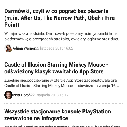
PlayWay.
Darmówki, czyli w co pograć bez płacenia
(m.in. After Us, The Narrow Path, Qbeh i Fire
Point)
W najnowszym odcinku Darmówek polecamy m.in. japoński horror,
platformówkę o przygodach strażaka, dwie gry logiczne oraz duet
produkcji zainspirowanych komiksem The Walking Dead.
Adrian Werner
22 listopada 2013 16:02
Castle of Illusion Starring Mickey Mouse -
odświeżony klasyk zawitał do App Store
Zupełnie niespodziewanie w ofercie App Store zadebiutowała gra
Castle of Illusion Starring Mickey Mouse – odświeżona wersja 16-
bitowej, klasycznej platformówki z Myszką Miki w roli głównej,
Piotr Doroń
22 listopada 2013 15:17
przygotowana przez SEGA Studios Australia. Utrzymaną w
konwencji 2,5D produkcję można nabyć za kwotę 8,99 euro, czyli
około 38 złotych.
Wszystkie stacjonarne konsole PlayStation
zestawione na infografice