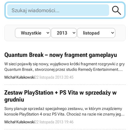

Szukaj
wiadomości...
Quantum Break – nowy fragment gameplayu
W sieci pojawiły się nowy, wyjątkowo krótki fragment rozgrywki z gry
Quantum Break, stworzonej przez studio Remedy Entertainment.
Microsoft zapowiada przy tym, że na początku grudnia, podczas
Michał Kułakowski
22 listopada 2013 20:45
wręczenia nagród Spike VGX możemy poznać kolejne informacje o
projekcie.
Zestaw PlayStation + PS Vita w sprzedaży w
grudniu
Sony planuje sprzedaż specjalnego zestawu, w którym znajdziemy
konsole PlayStation 4 oraz PS Vita. Chociaż na razie nie znamy jego
sugerowanej ceny wiemy, że pojawi się na brytyjskich półkach
Michał Kułakowski
22 listopada 2013 19:46
sklepowych w grudniu tego roku.