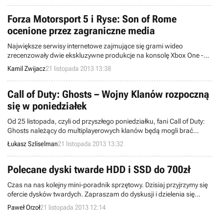
Witamy w wieściach ze świata - codziennej porcji krótkich
wiadomości.
Forza Motorsport 5 i Ryse: Son of Rome
ocenione przez zagraniczne media
Największe serwisy internetowe zajmujące się grami wideo
zrecenzowały dwie ekskluzywne produkcje na konsolę Xbox One -
Forza Motorsport 5 oraz Ryse: Son of Rome. Zawiedzione będą
Kamil Zwijacz
21 listopada 2013 13:38
zwłaszcza osoby pokładające wielkie nadzieje w nowym projekcie
studia Crytek.
Call of Duty: Ghosts – Wojny Klanów rozpoczną
się w poniedziałek
Od 25 listopada, czyli od przyszłego poniedziałku, fani Call of Duty:
Ghosts należący do multiplayerowych klanów będą mogli brać
udział w metagrze Wojny Klanów. Dostęp do mapy tego trybu będzie
Łukasz Szliselman
21 listopada 2013 13:32
dostępny z poziomu darmowej aplikacji mobilnej.
Polecane dyski twarde HDD i SSD do 700zł
Czas na nas kolejny mini-poradnik sprzętowy. Dzisiaj przyjrzymy się
ofercie dysków twardych. Zapraszam do dyskusji i dzielenia się
swoimi spostrzeżeniami pod tekstem.
Paweł Orzoł
21 listopada 2013 12:14