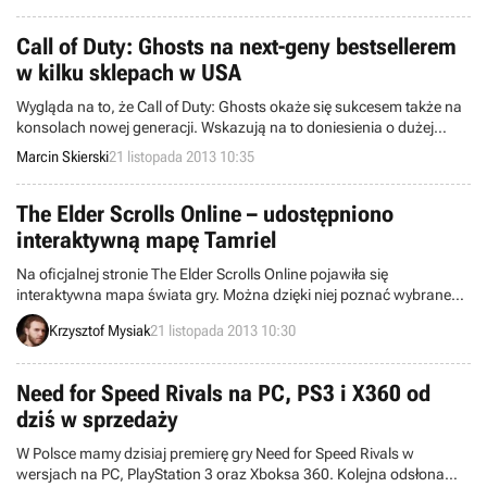
nowe opcje taktyczne oraz ładniejszą grafikę.
Call of Duty: Ghosts na next-geny bestsellerem
w kilku sklepach w USA
Wygląda na to, że Call of Duty: Ghosts okaże się sukcesem także na
konsolach nowej generacji. Wskazują na to doniesienia o dużej
popularności next-genowych edycji produkcji studia Infinity Ward w
Marcin Skierski
21 listopada 2013 10:35
wybranych amerykańskich sklepach.
The Elder Scrolls Online – udostępniono
interaktywną mapę Tamriel
Na oficjalnej stronie The Elder Scrolls Online pojawiła się
interaktywna mapa świata gry. Można dzięki niej poznać wybrane
miejsca w Tamriel, znajdując przy okazji sporo screenów, grafik
Krzysztof Mysiak
21 listopada 2013 10:30
koncepcyjnych, a także krótkich klimatycznych tekstów.
Need for Speed Rivals na PC, PS3 i X360 od
dziś w sprzedaży
W Polsce mamy dzisiaj premierę gry Need for Speed Rivals w
wersjach na PC, PlayStation 3 oraz Xboksa 360. Kolejna odsłona