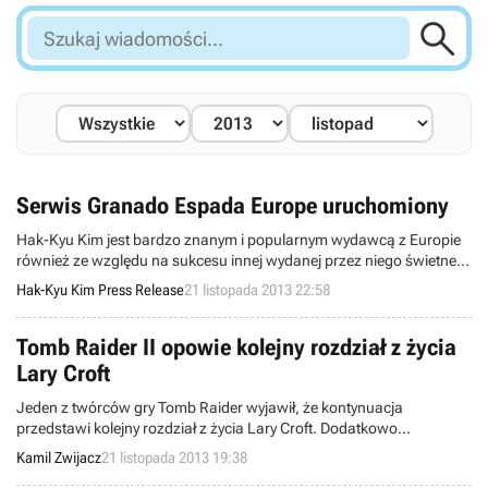

Szukaj
wiadomości...
Serwis Granado Espada Europe uruchomiony
Hak-Kyu Kim jest bardzo znanym i popularnym wydawcą z Europie
również ze względu na sukcesu innej wydanej przez niego świetnej
gry - Ragnarok - gra została uruchomiona w 2004 roku i do dziś
Hak-Kyu Kim Press Release
21 listopada 2013 22:58
cieszy się popularności, jak również innych produktów jak np.
“Wolfnights" oraz "Project R1”, w związku z tym tysiące gracze z
utęsknieniem czekają i oczekują na sukces kolejnej wydanej gry
Tomb Raider II opowie kolejny rozdział z życia
przez pana Kim'a.
Lary Croft
Jeden z twórców gry Tomb Raider wyjawił, że kontynuacja
przedstawi kolejny rozdział z życia Lary Croft. Dodatkowo
ujawniono, że tytuł posiada budżet podobny do tego jaki miał
Kamil Zwijacz
21 listopada 2013 19:38
pierwowzór.