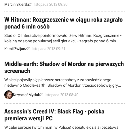
popularnej serii wyścigowej jeszcze w tym miesiącu zostanie
Marcin Skierski
21 listopada 2013 09:30
wydana również na konsolach nowej generacji.
W Hitman: Rozgrzeszenie w ciągu roku zagrało
ponad 6 mln osób
Studio IO Interactive poinformowało, że w Hitman: Rozgrzeszenie -
kolejną odsłonę popularnej serii gier akcji - zagrało ponad 6 mln
osób. W trybie Kontrakty wykonano w sumie 9,5 mln zleceń.
Kamil Zwijacz
21 listopada 2013 09:21
Middle-earth: Shadow of Mordor na pierwszych
screenach
W sieci pojawiły się pierwsze screenshoty z zapowiedzianego
niedawno Middle-earth: Shadow of Mordor, trzecioosobowej gry
akcji osadzonej w Tolkienowskim uniwersum, która ukaże się w
Krzysztof Mysiak
21 listopada 2013 08:40
przyszłym roku na pecetach oraz konsolach nowej i starej generacji.
Assassin's Creed IV: Black Flag - polska
premiera wersji PC
W całej Europie (w tym m.in. w Polsce) debiutuje dzisiaj pecetowa