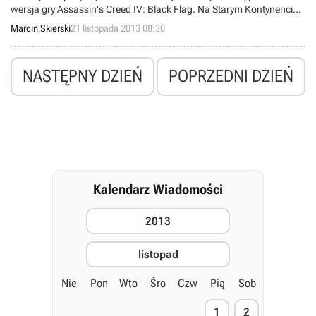
wersja gry Assassin's Creed IV: Black Flag. Na Starym Kontynencie
nieco ponad trzy tygodnie temu ukazały się edycje na PlayStation 3
Marcin Skierski
21 listopada 2013 08:30
oraz Xboksa 360. W najbliższych dniach produkcja studia Ubisoft
Montreal pojawi się jeszcze na Wii U, Xboksie One oraz PlayStation
4.
NASTĘPNY DZIEŃ
POPRZEDNI DZIEŃ
Kalendarz Wiadomości
2013
listopad
Nie
Pon
Wto
Śro
Czw
Pią
Sob
1
2