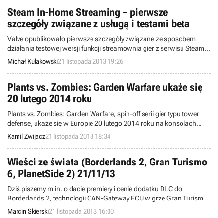
Steam In-Home Streaming – pierwsze
szczegóły związane z usługą i testami beta
Valve opublikowało pierwsze szczegóły związane ze sposobem
działania testowej wersji funkcji streamownia gier z serwisu Steam
pomiędzy rożnymi komputerami.
Michał Kułakowski
21 listopada 2013 19:26
Plants vs. Zombies: Garden Warfare ukaże się
20 lutego 2014 roku
Plants vs. Zombies: Garden Warfare, spin-off serii gier typu tower
defense, ukaże się w Europie 20 lutego 2014 roku na konsolach
Xbox One oraz Xbox 360 - poinformował wydawca produkcji, firma
Kamil Zwijacz
21 listopada 2013 18:34
Electronic Arts.
Wieści ze świata (Borderlands 2, Gran Turismo
6, PlanetSide 2) 21/11/13
Dziś piszemy m.in. o dacie premiery i cenie dodatku DLC do
Borderlands 2, technologii CAN-Gateway ECU w grze Gran Turismo
6, podwójnej liczbie punktów doświadczenia do zdobycia w
Marcin Skierski
21 listopada 2013 16:00
PlanetSide 2, a także darmowym weekendzie z Worms Clan Wars.