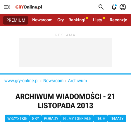




Newsroom
Gry
Rankingi
Listy
Recenzje
PREMIUM
www.gry-online.pl
Newsroom
Archiwum


ARCHIWUM WIADOMOŚCI - 21
LISTOPADA 2013
WSZYSTKIE
GRY
PORADY
FILMY I SERIALE
TECH
TEMATY