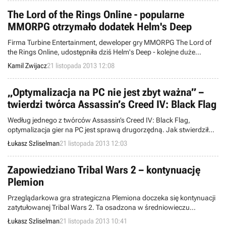
The Lord of the Rings Online - popularne
MMORPG otrzymało dodatek Helm's Deep
Firma Turbine Entertainment, deweloper gry MMORPG The Lord of
the Rings Online, udostępniła dziś Helm's Deep - kolejne duże
rozszerzenie, wprowadzające między innymi nowe obszary do
Kamil Zwijacz
21 listopada 2013 12:08
zachodniego Rohanu.
„Optymalizacja na PC nie jest zbyt ważna” –
twierdzi twórca Assassin’s Creed IV: Black Flag
Według jednego z twórców Assassin’s Creed IV: Black Flag,
optymalizacja gier na PC jest sprawą drugorzędną. Jak stwierdził
Sylvain Trottier ze studia Ubisoft Montreal, jeśli tytuł działa zbyt
Łukasz Szliselman
21 listopada 2013 12:03
wolno, wystarczy zainwestować w nową kartę grafiki.
Zapowiedziano Tribal Wars 2 – kontynuację
Plemion
Przeglądarkowa gra strategiczna Plemiona doczeka się kontynuacji
zatytułowanej Tribal Wars 2. Ta osadzona w średniowieczu
produkcja będzie bazować na starym pomyśle, ale rozbuduje go o
Łukasz Szliselman
21 listopada 2013 10:41