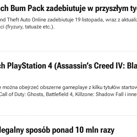
ach Bum Pack zadebiutuje w przyszłym t
heft Auto Online zadebiutuje 19 listopada, wraz z aktualiz
 (fryzury, tatuaże etc.).
PlayStation 4 (Assassin’s Creed IV: Blac
można obejrzeć obszerne gameplaye z kilku tytułów startow
ll of Duty: Ghosts, Battlefield 4, Killzone: Shadow Fall i inne
legalny sposób ponad 10 mln razy