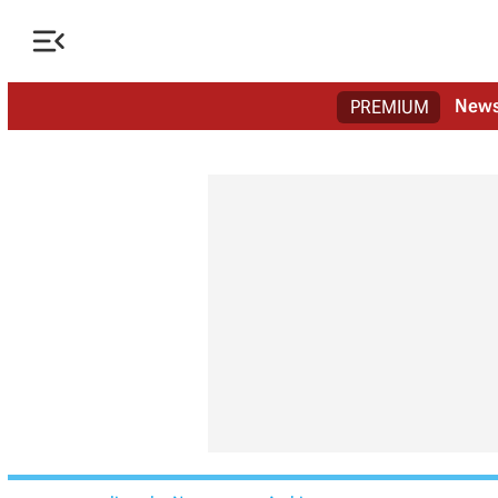

New
PREMIUM