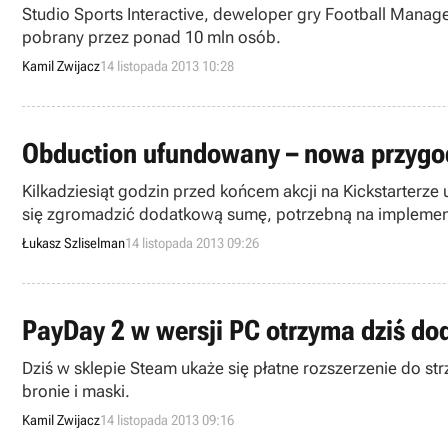
Studio Sports Interactive, deweloper gry Football Manager
pobrany przez ponad 10 mln osób.
Kamil Zwijacz
14 listopada 2013 10:28
Obduction ufundowany – nowa przygod
Kilkadziesiąt godzin przed końcem akcji na Kickstarterz
się zgromadzić dodatkową sumę, potrzebną na implement
Łukasz Szliselman
14 listopada 2013 09:26
PayDay 2 w wersji PC otrzyma dziś do
Dziś w sklepie Steam ukaże się płatne rozszerzenie do s
bronie i maski.
Kamil Zwijacz
14 listopada 2013 09:16