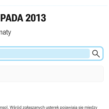
PADA 2013
maty

nsol. Wśród zgłaszanych usterek pojawiają się między