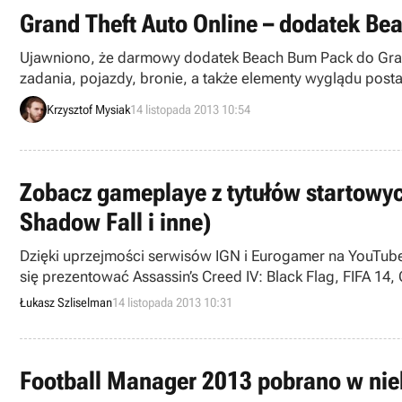
Grand Theft Auto Online – dodatek Be
Ujawniono, że darmowy dodatek Beach Bum Pack do Grand T
zadania, pojazdy, bronie, a także elementy wyglądu postaci
Krzysztof Mysiak
14 listopada 2013 10:54
Zobacz gameplaye z tytułów startowych 
Shadow Fall i inne)
Dzięki uprzejmości serwisów IGN i Eurogamer na YouTube 
się prezentować Assassin’s Creed IV: Black Flag, FIFA 14, Ca
Łukasz Szliselman
14 listopada 2013 10:31
Football Manager 2013 pobrano w nie