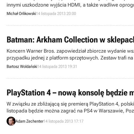
innymi uszkodzone wyjścia HDMI, a także wadliwe opro
Michał Orlikowski
14 listopada 2013 20:00
Batman: Arkham Collection w sklepach
Koncern Warner Bros. zapowiedział zbiorcze wydanie ws
przypadku jednej z platform sprzętowych. Zestaw trafi n
Bartosz Woldański
14 listopada 2013 19:31
PlayStation 4 – nową konsolę będzie 
W związku ze zbliżającą się premierą PlayStation 4, polsk
listopada będzie można zagrać na PS4 w Warszawie, Poz
Adam Zechenter
14 listopada 2013 17:17