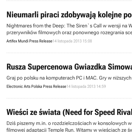
Nieumarli piraci zdobywają kolejne po
Nightmares from the Deep: The Siren`s Call w wersji na Windows Phone 8 i Windows 8 zawiera: dodatkową przygodę, grafiki koncepcyjne, możliwość objerzenia wszystkich
przerywników filmowych oraz ponownego ro
Artifex Mundi Press Release
14 listopada 2013 15:08
Rusza Supercenowa Gwiazdka Simow
Graj po polsku na komputerach PC i MAC. Gry w niższych 
Electronic Arts Polska Press Release
14 listopada 2013 14:59
Wieści ze świata (Need for Speed Rival
Dziś piszemy m.in. o rozdzielczościach w konsolowych we
filmowej adaptacji Temple Run. Witamy w wieściach ze św