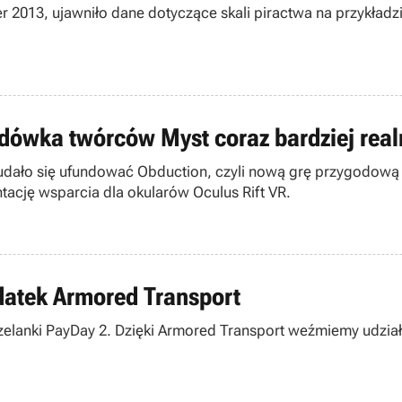
 2013, ujawniło dane dotyczące skali piractwa na przykładzie 
ówka twórców Myst coraz bardziej real
e udało się ufundować Obduction, czyli nową grę przygodową
ację wsparcia dla okularów Oculus Rift VR.
datek Armored Transport
trzelanki PayDay 2. Dzięki Armored Transport weźmiemy udzi