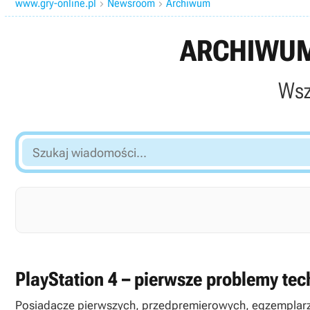
www.gry-online.pl
Newsroom
Archiwum


ARCHIWUM
Wsz
Szukaj
wiadomości...
PlayStation 4 – pierwsze problemy tec
Posiadacze pierwszych, przedpremierowych, egzemplarzy 