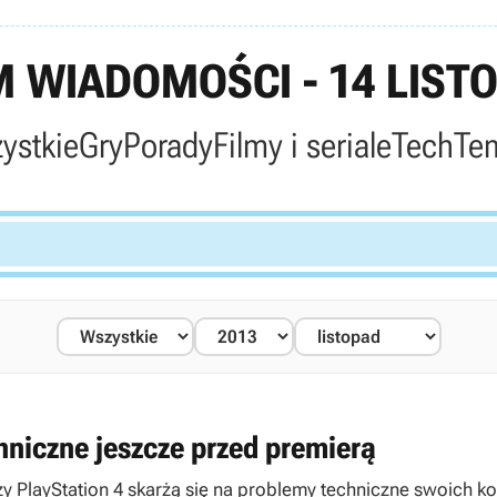
 WIADOMOŚCI - 14 LISTO
ystkie
Gry
Porady
Filmy i seriale
Tech
Te
hniczne jeszcze przed premierą
PlayStation 4 skarżą się na problemy techniczne swoich ko