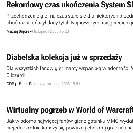
Rekordowy czas ukończenia System S
Przechodzenie gier na czas stało się dla niektórych prze
choć raz ukończył dany tytuł. Najnowszym osiągnięciem
Maciej Bajorek
4 listopada 2005 16:23
Diabelska kolekcja już w sprzedaży
Dla wszystkich fanów gier mamy wspaniałą wiadomość! W dni
Blizzard!
CDP.pl Press Release
4 listopada 2005 15:51
Wirtualny pogrzeb w World of Warcraf
Jak wiadomo najwięcej fanów gier z gatunku MMO wydał na 
niejednokrotnie kończy się poważną chorobą gracza a naw