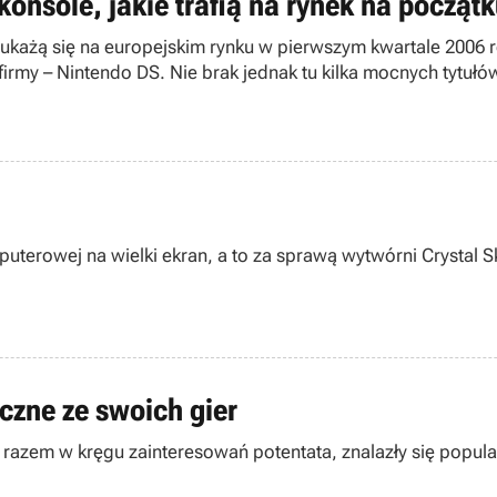
 konsole, jakie trafią na rynek na począt
kie ukażą się na europejskim rynku w pierwszym kwartale 20
irmy – Nintendo DS. Nie brak jednak tu kilka mocnych tytu
terowej na wielki ekran, a to za sprawą wytwórni Crystal Sk
czne ze swoich gier
 razem w kręgu zainteresowań potentata, znalazły się popula