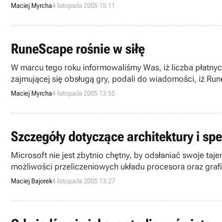
zejścia dwójki graczy.
Maciej Myrcha
4 listopada 2005 15:11
RuneScape rośnie w siłę
W marcu tego roku informowaliśmy Was, iż liczba płatnyc
zajmującej się obsługą gry, podali do wiadomości, iż Run
Maciej Myrcha
4 listopada 2005 13:55
Szczegóły dotyczące architektury i sp
Microsoft nie jest zbytnio chętny, by odsłaniać swoje ta
możliwości przeliczeniowych układu procesora oraz graf
360, gdzie przedstawiono konsolę, zostało zaprezentow
Maciej Bajorek
4 listopada 2005 13:27