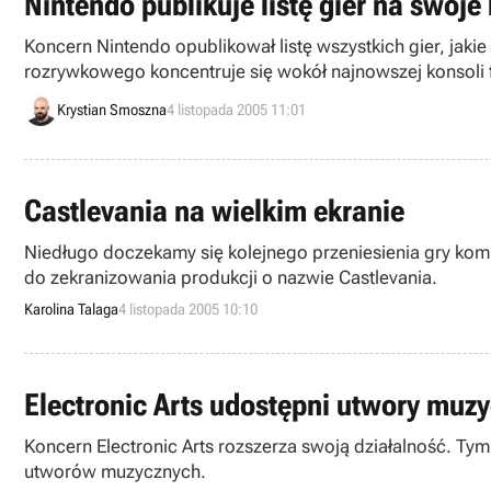
Nintendo publikuje listę gier na swoje
Koncern Nintendo opublikował listę wszystkich gier, ja
rozrywkowego koncentruje się wokół najnowszej konsoli f
oraz GameCube’a.
Krystian Smoszna
4 listopada 2005 11:01
Castlevania na wielkim ekranie
Niedługo doczekamy się kolejnego przeniesienia gry kompu
do zekranizowania produkcji o nazwie Castlevania.
Karolina Talaga
4 listopada 2005 10:10
Electronic Arts udostępni utwory muzy
Koncern Electronic Arts rozszerza swoją działalność. Tym
utworów muzycznych.