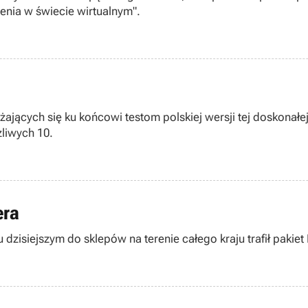
zenia w świecie wirtualnym".
jących się ku końcowi testom polskiej wersji tej doskonałe
liwych 10.
era
siejszym do sklepów na terenie całego kraju trafił pakiet E