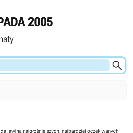
PADA 2005
maty

ada lawina najgłośniejszych, najbardziej oczekiwanych