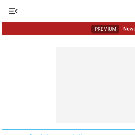

New
PREMIUM