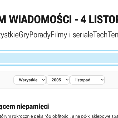
 WIADOMOŚCI - 4 LISTO
ystkie
Gry
Porady
Filmy i seriale
Tech
Te
iącem niepamięci
tórym rokrocznie pęka róg obfitości, a na półki sklepowe sp