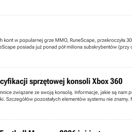
h kont w popularnej grze MMO, RuneScape, przekroczyła 300,
eScape posiada już ponad pół miliona subskrybentów (przy og
ecyfikacji sprzętowej konsoli Xbox 360
jemnice związane ze swoją konsolą. Informacje, jakie są nam
iki. Szczegółów pozostałych elementów systemu nie znamy. 
anych więcej danych.