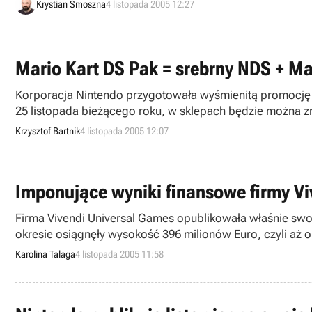
Krystian Smoszna
4 listopada 2005 12:27
Mario Kart DS Pak = srebrny NDS + Ma
Korporacja Nintendo przygotowała wyśmienitą promocję 
25 listopada bieżącego roku, w sklepach będzie można zn
wszystko w cenie ok. 584 PLN).
Krzysztof Bartnik
4 listopada 2005 12:07
Imponujące wyniki finansowe firmy Vi
Firma Vivendi Universal Games opublikowała właśnie swoj
okresie osiągnęły wysokość 396 milionów Euro, czyli aż 
Karolina Talaga
4 listopada 2005 11:58