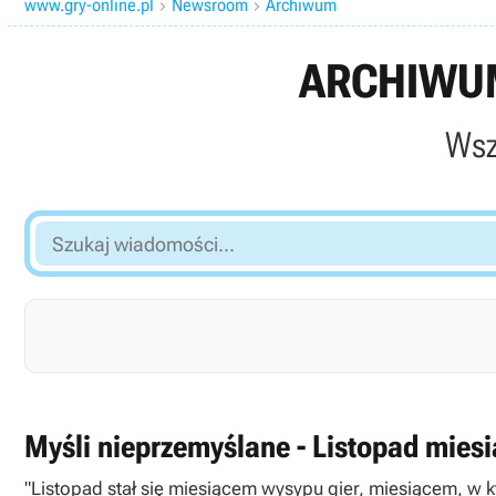
www.gry-online.pl
Newsroom
Archiwum


ARCHIWUM
Wsz
Szukaj
wiadomości...
Myśli nieprzemyślane - Listopad mies
"Listopad stał się miesiącem wysypu gier, miesiącem, w k