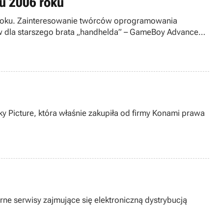
ku 2006 roku
06 roku. Zainteresowanie twórców oprogramowania
łów dla starszego brata „handhelda” – GameBoy Advance
y Picture, która właśnie zakupiła od firmy Konami prawa
rne serwisy zajmujące się elektroniczną dystrybucją