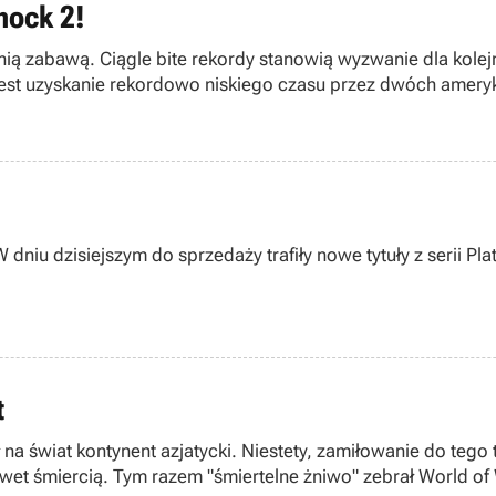
hock 2!
dnią zabawą. Ciągle bite rekordy stanowią wyzwanie dla kole
 jest uzyskanie rekordowo niskiego czasu przez dwóch amer
u dzisiejszym do sprzedaży trafiły nowe tytuły z serii Platy
t
świat kontynent azjatycki. Niestety, zamiłowanie do tego t
et śmiercią. Tym razem "śmiertelne żniwo" zebrał World of 