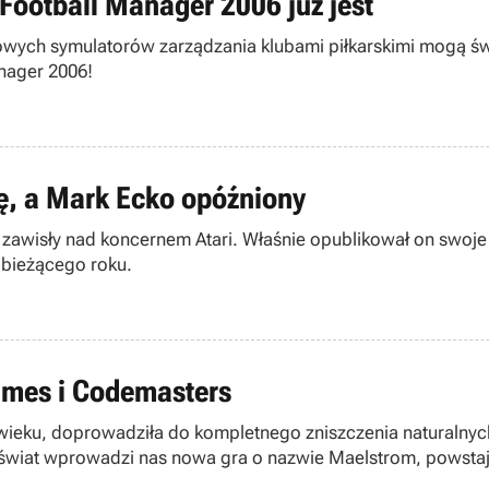
Football Manager 2006 już jest
terowych symulatorów zarządzania klubami piłkarskimi mogą
anager 2006!
rę, a Mark Ecko opóźniony
u zawisły nad koncernem Atari. Właśnie opublikował on swoje 
 bieżącego roku.
ames i Codemasters
 wieku, doprowadziła do kompletnego zniszczenia naturalnyc
to świat wprowadzi nas nowa gra o nazwie Maelstrom, powsta