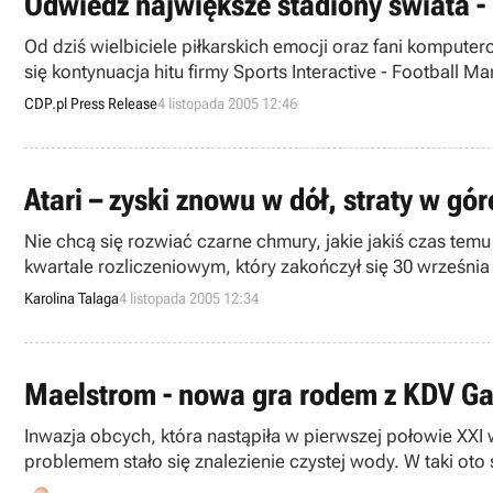
Odwiedź największe stadiony świata - 
Od dziś wielbiciele piłkarskich emocji oraz fani kompu
się kontynuacja hitu firmy Sports Interactive - Football M
CDP.pl Press Release
4 listopada 2005 12:46
Atari – zyski znowu w dół, straty w gó
Nie chcą się rozwiać czarne chmury, jakie jakiś czas tem
kwartale rozliczeniowym, który zakończył się 30 września
Karolina Talaga
4 listopada 2005 12:34
Maelstrom - nowa gra rodem z KDV G
Inwazja obcych, która nastąpiła w pierwszej połowie XXI
problemem stało się znalezienie czystej wody. W taki o
produkcję zaangażowana jest też firma Codemasters.