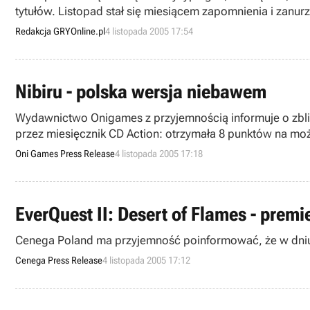
tytułów. Listopad stał się miesiącem zapomnienia i zanur
Redakcja GRYOnline.pl
4 listopada 2005 17:54
Nibiru - polska wersja niebawem
Wydawnictwo Onigames z przyjemnością informuje o zbliża
przez miesięcznik CD Action: otrzymała 8 punktów na moż
Oni Games Press Release
4 listopada 2005 17:18
EverQuest II: Desert of Flames - premi
Cenega Poland ma przyjemność poinformować, że w dniu dzi
Cenega Press Release
4 listopada 2005 17:12