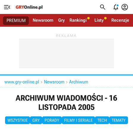




Newsroom
Gry
Rankingi
Listy
Recenzje
PREMIUM
www.gry-online.pl
Newsroom
Archiwum


ARCHIWUM WIADOMOŚCI - 16
LISTOPADA 2005
WSZYSTKIE
GRY
PORADY
FILMY I SERIALE
TECH
TEMATY