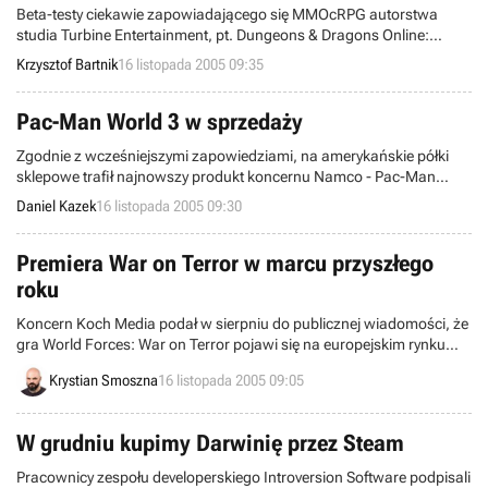
Beta-testy ciekawie zapowiadającego się MMOcRPG autorstwa
studia Turbine Entertainment, pt. Dungeons & Dragons Online:
Stormreach wkraczają na europejskie serwery. Wszystko za sprawą
Krzysztof Bartnik
16 listopada 2005 09:35
firmy Codemasters, która jakiś czas temu zapowiedziała wydanie
omawianego tytułu na Starym Kontynencie.
Pac-Man World 3 w sprzedaży
Zgodnie z wcześniejszymi zapowiedziami, na amerykańskie półki
sklepowe trafił najnowszy produkt koncernu Namco - Pac-Man
World 3. Debiut rynkowy objął konsole Playstation 2, Xbox,
Daniel Kazek
16 listopada 2005 09:30
GameCube oraz PC. W Europie (w tym prawdopodobnie również w
Polsce), wydaniem tej pozycji zajmie się Electronic Arts. Premiera
szykowana jest na luty przyszłego roku.
Premiera War on Terror w marcu przyszłego
roku
Koncern Koch Media podał w sierpniu do publicznej wiadomości, że
gra World Forces: War on Terror pojawi się na europejskim rynku
elektronicznej rozrywki w pierwszym kwartale przyszłego roku.
Krystian Smoszna
16 listopada 2005 09:05
Wczoraj, przedstawiciele firmy potwierdzili te plany. Program
ostatecznie zadebiutuje w marcu.
W grudniu kupimy Darwinię przez Steam
Pracownicy zespołu developerskiego Introversion Software podpisali