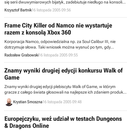
się serii dwuwymiarowych bijatyk, zadebiutuje niedługo na konsoli
przenośnej PlayStation Portable. Street Fighter Alpha 3 Max będzie
Krzysztof Bartnik
16 listopada 2005 09:56
rozszerzoną wersją Street Fighter Alpha 3, z szeregiem nowości
zaimplementowanych specjalnie dla potrzeb handhelda Sony.
Frame City Killer od Namco nie wystartuje
razem z konsolą Xbox 360
Korporacja Namco, odpowiedzialna np. za Soul Calibur III, nie
dotrzymuje słowa. Taki wniosek można wysnuć po tym, gdy
dowiadujemy się o zmianie wcześniejszych planów owego koncernu
Radosław Grabowski
16 listopada 2005 09:55
w kontekście nadchodzącej konsoli Xbox 360. Nowa elektroniczno-
rozrywkowa platforma ze stajni firmy Microsoft miała zadebiutować
na rynku w asyście dwóch gier autorstwa ludzi z Namco, lecz
Znamy wyniki drugiej edycji konkursu Walk of
niestety stanie się inaczej.
Game
Znamy wyniki drugiej edycji plebiscytu Walk of Game, w którym
gracze z całego świata głosowali na najlepsze ich zdaniem produkty
rozrywkowe oraz wybitnych projektantów gier video. Po trwającym
Krystian Smoszna
16 listopada 2005 09:48
miesiąc głosowaniu, laureaci konkursu doczekają się własnych
„gwiazd” na słynnej Alei, zlokalizowanej w budynku Metreon w San
Francisco.
Europejczyku, weź udział w testach Dungeons
& Dragons Online