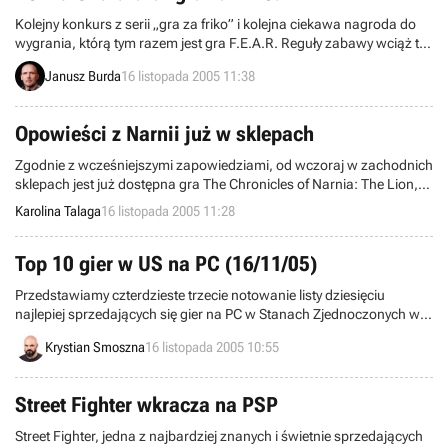
Kolejny konkurs z serii „gra za friko” i kolejna ciekawa nagroda do
wygrania, którą tym razem jest gra F.E.A.R. Reguły zabawy wciąż te
same – jeden mail i odrobina szczęścia wystarczą, aby przesyłka z
Janusz Burda
16 listopada 2005 11:38
nagrodą trafiła właśnie do was.
Opowieści z Narnii już w sklepach
Zgodnie z wcześniejszymi zapowiedziami, od wczoraj w zachodnich
sklepach jest już dostępna gra The Chronicles of Narnia: The Lion,
The Witch and The Wardrobe (Opowieści z Narnii). Produkt ukazał
Karolina Talaga
16 listopada 2005 11:28
się w wersji PC oraz na konsole PlayStation 2, Xbox, GameCube,
Game Boy Advance oraz Nintendo DS.
Top 10 gier w US na PC (16/11/05)
Przedstawiamy czterdzieste trzecie notowanie listy dziesięciu
najlepiej sprzedających się gier na PC w Stanach Zjednoczonych w
2005 roku, opracowane przez kompanię NPD. Lista obejmuje gry
Krystian Smoszna
16 listopada 2005 10:55
sprzedane w okresie od 30 października do 5 listopada.
Street Fighter wkracza na PSP
Street Fighter, jedna z najbardziej znanych i świetnie sprzedających