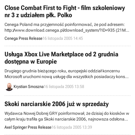
Close Combat First to Fight - film szkoleniowy
nr 3 z udziałem płk. Polko
Cenega Poland ma przyjemność poinformować, że pod adresem:
http://www.download.cenega.pl/download_system/?ID=935 (21MB)
pojawił się trzeci, polski trailer do gorąco oczekiwanej gry taktycznej
Cenega Press Release
16 listopada 2005 14:45
firmy Take 2 - Close Combat: First to Fight.
Usługa Xbox Live Marketplace od 2 grudnia
dostępna w Europie
Drugiego grudnia bieżącego roku, europejski oddział koncernu
Microsoft uruchomi nową usługę dla wszystkich posiadaczy konsoli
Xbox 360. Wirtualne targowisko (Xbox Live Marketplace) pozwoli na
Krystian Smoszna
16 listopada 2005 13:58
ściągnięcie interaktywnych wersji demonstracyjnych wielu
ciekawych gier. Dodatkowo, jeśli zakupimy odpowiednią ilość
punktów, dostaniemy się do strefy Premium.
Skoki narciarskie 2006 już w sprzedaży
Wydawca Nowej Dobrej GRY poinformował, że dzisiaj do kiosków w
całym kraju trafiła ga Skoki narciarskie 2006, najnowsza odsłona
przeboju, stworzona całkowicie od podstaw. Gwiazdą i twarzą
Axel Springer Press Release
16 listopada 2005 13:39
Skoków narciarskich 2006 jest ponownie Adam Małysz, najlepszy