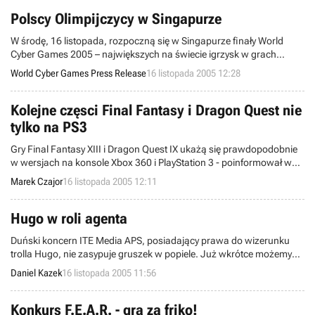
polski sportowiec.
Polscy Olimpijczycy w Singapurze
W środę, 16 listopada, rozpoczną się w Singapurze finały World
Cyber Games 2005 – największych na świecie igrzysk w grach
elektronicznych. Polska będzie reprezentowana przez 7
World Cyber Games Press Release
16 listopada 2005 12:28
zawodników, w tym pięcioosobowy zespół obecnych mistrzów
Europy.
Kolejne częsci Final Fantasy i Dragon Quest nie
tylko na PS3
Gry Final Fantasy XIII i Dragon Quest IX ukażą się prawdopodobnie
w wersjach na konsole Xbox 360 i PlayStation 3 - poinformował w
wywiadzie dla japońskiego serwisu Yahoo/Reuters Yoichi Wada, szef
Marek Czajor
16 listopada 2005 12:11
Square Enix.
Hugo w roli agenta
Duński koncern ITE Media APS, posiadający prawa do wizerunku
trolla Hugo, nie zasypuje gruszek w popiele. Już wkrótce możemy
się spodziewać kolejnej gry traktującej o perypetiach tej doskonale
Daniel Kazek
16 listopada 2005 11:56
znanej w naszym kraju postaci.
Konkurs F.E.A.R. - gra za friko!