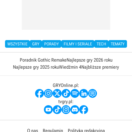
WSZYSTKIE
GRY
PORADY
FILMY I SERIALE
TECH
TEMATY
Poradnik Gothic Remake
Najlepsze gry 2026 roku
Najlepsze gry 2025 roku
Wiedźmin 4
Najbliższe premiery
GRYOnline.pl:
tvgry.pl:
O nas
Regulamin
Polityka redakcyjna