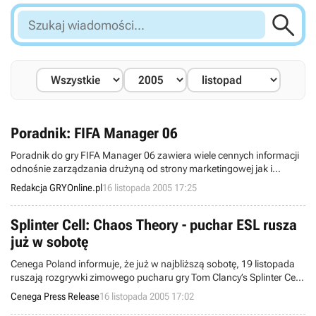

Szukaj
wiadomości...
Poradnik: FIFA Manager 06
Poradnik do gry FIFA Manager 06 zawiera wiele cennych informacji
odnośnie zarządzania drużyną od strony marketingowej jak i
taktyczno-szkoleniowej. Został on podzielony na rozdziały, aby
Redakcja GRYOnline.pl
16 listopada 2005 17:25
przejrzyście wyjaśnić wszelkie niuanse rządzące rozgrywką.
Splinter Cell: Chaos Theory - puchar ESL rusza
już w sobotę
Cenega Poland informuje, że już w najbliższą sobotę, 19 listopada
ruszają rozgrywki zimowego pucharu gry Tom Clancy’s Splinter Cell:
Chaos Theory.
Cenega Press Release
16 listopada 2005 17:02