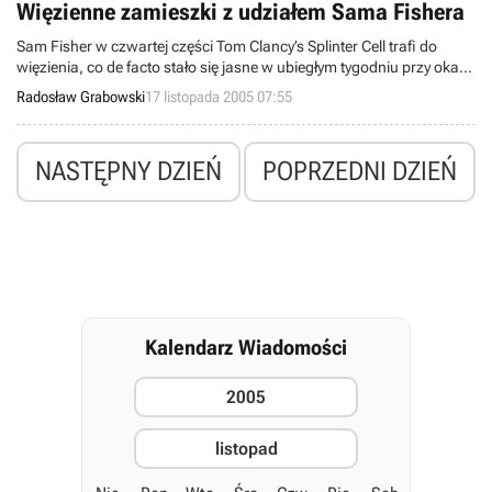
grudnia w cenie 99.90 zł.
Więzienne zamieszki z udziałem Sama Fishera
Sam Fisher w czwartej części Tom Clancy’s Splinter Cell trafi do
więzienia, co de facto stało się jasne w ubiegłym tygodniu przy okazji
ujawnienia pierwszych obrazków, ukazujących wygląd
Radosław Grabowski
17 listopada 2005 07:55
nadchodzącej gry. Tymczasem internetowa witryna
www.bewaresamfisher.com, o której regularnie piszemy od
początku bieżącego miesiąca, wzbogaciła się o kilka nowych
NASTĘPNY DZIEŃ
POPRZEDNI DZIEŃ
elementów.
Kalendarz Wiadomości
2005
listopad