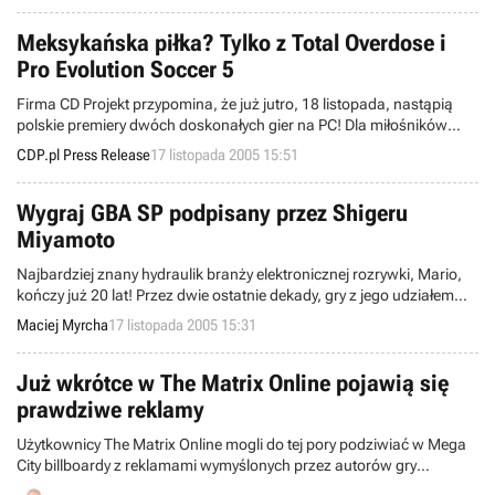
Movie.
Meksykańska piłka? Tylko z Total Overdose i
Pro Evolution Soccer 5
Firma CD Projekt przypomina, że już jutro, 18 listopada, nastąpią
polskie premiery dwóch doskonałych gier na PC! Dla miłośników
sportu w sprzedaży pojawi się kolejna część jednego z najlepszych
CDP.pl Press Release
17 listopada 2005 15:51
symulatorów piłki nożnej, zbierających niezmiennie doskonałe oceny
- Pro Evolution Soccer. Fanom sensacji i gorrrącego Meksyku
polecamy zabawną i niezwykle dynamiczną grę akcji - Total
Wygraj GBA SP podpisany przez Shigeru
Overdose!
Miyamoto
Najbardziej znany hydraulik branży elektronicznej rozrywki, Mario,
kończy już 20 lat! Przez dwie ostatnie dekady, gry z jego udziałem
sprzedały się w łącznej ilości ponad 190 milionów egzemplarzy. Aby
Maciej Myrcha
17 listopada 2005 15:31
uczcić tę okrągłą rocznicę, redaktorzy serwisu
ComputerAndVideoGames wspólnie z Nintendo przygotowali dla
graczy małą niespodziankę.
Już wkrótce w The Matrix Online pojawią się
prawdziwe reklamy
Użytkownicy The Matrix Online mogli do tej pory podziwiać w Mega
City billboardy z reklamami wymyślonych przez autorów gry
produktów (np. Slumberil, czy The Sentinel). Kolejne uaktualnienie,