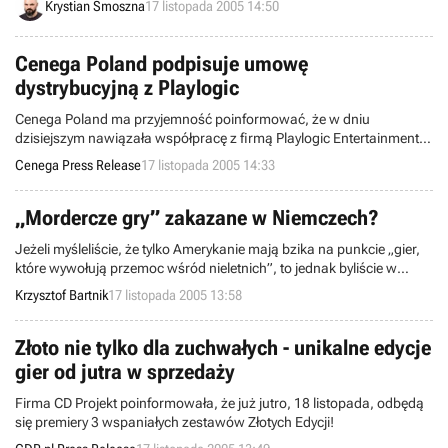
Krystian Smoszna
17 listopada 2005 14:50
oznaczone liczbą 38, przyniesie w tej kwestii zasadnicze zmiany –
na ogromnych tablicach pojawią się bowiem markowe towary,
znane ze świata rzeczywistego.
Cenega Poland podpisuje umowę
dystrybucyjną z Playlogic
Cenega Poland ma przyjemność poinformować, że w dniu
dzisiejszym nawiązała współpracę z firmą Playlogic Entertainment
Inc. i tym samym stała się wyłącznym dystrybutorem jej tytułów w
Cenega Press Release
17 listopada 2005 14:33
Europie Środkowo-Wschodniej. Informacje o produktach, które
zostaną wydane na mocy umowy zostaną ujawnione wkrótce.
„Mordercze gry” zakazane w Niemczech?
Jeżeli myśleliście, że tylko Amerykanie mają bzika na punkcie „gier,
które wywołują przemoc wśród nieletnich”, to jednak byliście w
błędzie. O wiele ciekawiej jest u zachodniego sąsiada Polski -
Krzysztof Bartnik
17 listopada 2005 13:58
Niemiec, gdzie tamtejszy rząd chce zakazać dzieciom grania w
brutalne gry komputerowe.
Złoto nie tylko dla zuchwałych - unikalne edycje
gier od jutra w sprzedaży
Firma CD Projekt poinformowała, że już jutro, 18 listopada, odbędą
się premiery 3 wspaniałych zestawów Złotych Edycji!