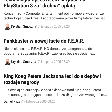
PlayStation 3 za "drobną" opłatą
Koncern Sony Computer Entertainment poinformował wczoraj, że
technologia SpeedTreeRT (opracowana przez firmę Interactive Data
Visualisation pod koniec 2002 roku) będzie dostępna dla
Krystian Smoszna
17 listopada 2005 09:20
producentów gier na PlayStation 3... po uiszczeniu stosownej opłaty.
Punkbuster w nowej łacie do F.E.A.R.
Niemiecka strona F.E.A.R. HQ donosi, że następna łata do
popularnej strzelaniny F.E.A.R., zawierać będzie specjalne
zabezpieczenie przed nieuczciwymi graczami o nazwie Punkbuster.
Krystian Smoszna
17 listopada 2005 08:39
King Kong Petera Jacksona leci do sklepów i
rozdaje nagrody
Już dzisiaj na europejskie półki sklepowe trafił King Kong Petera
Jakcsona, gra bazująca na scenariuszu długo oczekiwanego filmu.
Producent i zarazem wydawca tego tytułu, koncern UbiSoft
Daniel Kazek
17 listopada 2005 08:26
zdecydował się promować swój produkt m.in. za pośrednictwem
loterii z nagrodami. W Polsce gra ma się ukazać już drugiego