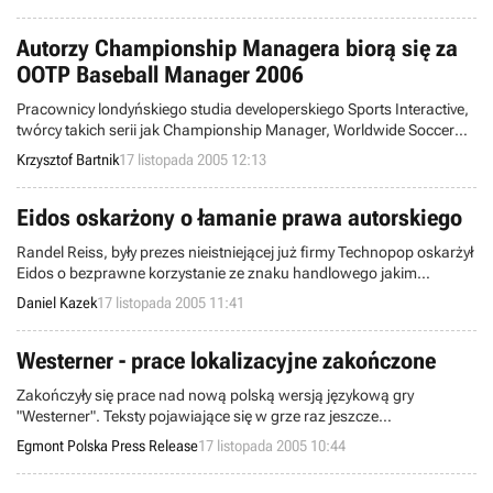
brali udział w takich projektach jak Medal of Honor, Command &
Conquer czy Empire Earth 2 by wymienić kilka? Otóż panowie ci są
współzałożycielami nowej firmy developerskiej, Trilogy Studios.
Autorzy Championship Managera biorą się za
OOTP Baseball Manager 2006
Pracownicy londyńskiego studia developerskiego Sports Interactive,
twórcy takich serii jak Championship Manager, Worldwide Soccer
Manager czy NHL Eastside Hockey Manager zabierają się za
Krzysztof Bartnik
17 listopada 2005 12:13
przygotowanie kolejnego, wirtualnego menedżera. Tym razem „na
tapetę” idzie baseball - sport popularny zwłaszcza w Stanach
Zjednoczonych.
Eidos oskarżony o łamanie prawa autorskiego
Randel Reiss, były prezes nieistniejącej już firmy Technopop oskarżył
Eidos o bezprawne korzystanie ze znaku handlowego jakim
rzekomo jest nazwa Zero Tolerance. Eidos w przyszłym roku planuje
Daniel Kazek
17 listopada 2005 11:41
wydać grę Zero Tolerance: City Under Fire, wcześniej zapowiedzianą
jako Roll Call. Program przeznaczony będzie dla posiadaczy konsoli
Playstation 2 oraz Xbox.
Westerner - prace lokalizacyjne zakończone
Zakończyły się prace nad nową polską wersją językową gry
"Westerner". Teksty pojawiające się w grze raz jeszcze
przetłumaczono, powtórnie opracowano też ścieżkę dźwiękową
Egmont Polska Press Release
17 listopada 2005 10:44
programu.