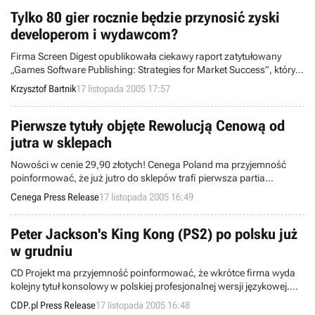
Tylko 80 gier rocznie będzie przynosić zyski
developerom i wydawcom?
Firma Screen Digest opublikowała ciekawy raport zatytułowany
„Games Software Publishing: Strategies for Market Success”, który
opisuje ryzyko wliczone w produkcję i wydawanie gier video.
Krzysztof Bartnik
17 listopada 2005 17:57
Znajdziemy w nim także stwierdzenie, że w dobie panowania konsol
nowej generacji jedynie 80 tytułów rocznie przyniesie developerom
czy wydawcom spodziewane zyski.
Pierwsze tytuły objęte Rewolucją Cenową od
jutra w sklepach
Nowości w cenie 29,90 złotych! Cenega Poland ma przyjemność
poinformować, że już jutro do sklepów trafi pierwsza partia
premierowych hitów w cenie zaledwie 29,90 złotych!
Cenega Press Release
17 listopada 2005 16:49
Peter Jackson's King Kong (PS2) po polsku już
w grudniu
CD Projekt ma przyjemność poinformować, że wkrótce firma wyda
kolejny tytuł konsolowy w polskiej profesjonalnej wersji językowej.
Dzięki współpracy z firmą Ubisoft już w grudniu na PlayStation 2
CDP.pl Press Release
17 listopada 2005 16:48
ukaże się po polsku Peter Jackson's King Kong: Official Game of the