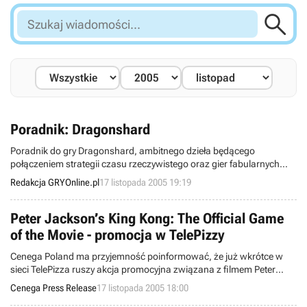

Szukaj
wiadomości...
Poradnik: Dragonshard
Poradnik do gry Dragonshard, ambitnego dzieła będącego
połączeniem strategii czasu rzeczywistego oraz gier fabularnych
czyli RPG. Materiał zawiera opis dwóch kampanii z uwzględnieniem
Redakcja GRYOnline.pl
17 listopada 2005 19:19
zadań głównych jak i pobocznych.
Peter Jackson’s King Kong: The Official Game
of the Movie - promocja w TelePizzy
Cenega Poland ma przyjemność poinformować, że już wkrótce w
sieci TelePizza ruszy akcja promocyjna związana z filmem Peter
Jackson’s King Kong oraz nową grą Ubisoftu – Peter Jackson’s King
Cenega Press Release
17 listopada 2005 18:00
Kong: The Official Game of the Movie.