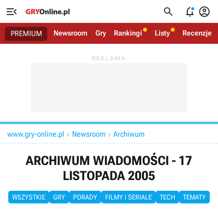




Newsroom
Gry
Rankingi
Listy
Recenzje
PREMIUM
www.gry-online.pl
Newsroom
Archiwum


ARCHIWUM WIADOMOŚCI - 17
LISTOPADA 2005
WSZYSTKIE
GRY
PORADY
FILMY I SERIALE
TECH
TEMATY