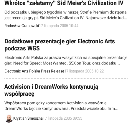
Wkrótce "załatamy" Sid Meier's Civilization IV
Od początku ubiegłego tygodnia w naszej Strefie Premium dostępna
jest recenzja gry pt. Sid Meier’s Civilization IV. Najnowsze dzieło ludzi
z firmy Firaxis Games zostało bardzo wysoko ocenione i otrzymało
Radosław Grabowski
17 listopada 2005 10:44
Rekomendację GRY-OnLine. Mimo wszystko produkt ów nie jest
doskonały, dlatego też developerzy szykują właśnie pierwszą
poprawkę systemową.
Dodatkowe prezentacje gier Electronic Arts
podczas WGS
Electronic Arts Polska zaprasza wszystkich na specjalne prezentacje
gier: Need for Speed: Most Wanted, SSX on Tour, oraz dodatku
Battlefield 2 Jednostki Specjalne, które odbędą się podczas Warsaw
Electronic Arts Polska Press Release
17 listopada 2005 10:22
Game Show w Warszawie, w dniach 26-27 listopada w hali EXPO, w
godzinach od 10.00 do 19.00.
Activision i DreamWorks kontynuują
współpracę
Współpraca pomiędzy koncernem Activision a wytwórnią
DreamWorks będzie kontynuowana. Przedstawiciele obu firm
ogłosili wczoraj, że przedłużyli porozumienie dotyczące współpracy
Krystian Smoszna
17 listopada 2005 09:55
nad nowymi grami, które w najbliższych latach zadebiutują na rynku
elektronicznej rozrywki.