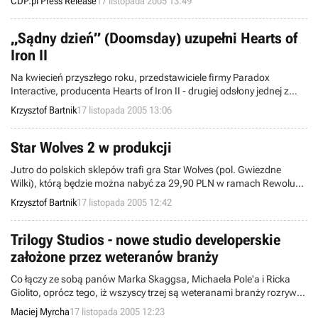
CDP.pl Press Release
17 listopada 2005 13:49
„Sądny dzień” (Doomsday) uzupełni Hearts of
Iron II
Na kwiecień przyszłego roku, przedstawiciele firmy Paradox
Interactive, producenta Hearts of Iron II - drugiej odsłony jednej z
najlepszych strategii w historii, poruszających temat burzliwych
Krzysztof Bartnik
17 listopada 2005 13:06
dziejów II Wojny Światowej - zapowiedzieli koniec prac nad
rozszerzeniem wspomnianej gry, które będzie nosiło podtytuł
Doomsday.
Star Wolves 2 w produkcji
Jutro do polskich sklepów trafi gra Star Wolves (pol. Gwiezdne
Wilki), którą będzie można nabyć za 29,90 PLN w ramach Rewolucji
Cenowej firmy Cenega Poland. Tymczasem, niemiecka firma
Krzysztof Bartnik
17 listopada 2005 12:42
Frogster Interactive zapowiedziała, iż zajmie się wydaniem
pełnoprawnego sequela opisywanego tytułu.
Trilogy Studios - nowe studio developerskie
założone przez weteranów branży
Co łączy ze sobą panów Marka Skaggsa, Michaela Pole'a i Ricka
Giolito, oprócz tego, iż wszyscy trzej są weteranami branży rozrywki
elektronicznej (byli pracownicy Electronic Arts i Vivendi Universal) i
Maciej Myrcha
17 listopada 2005 12:23