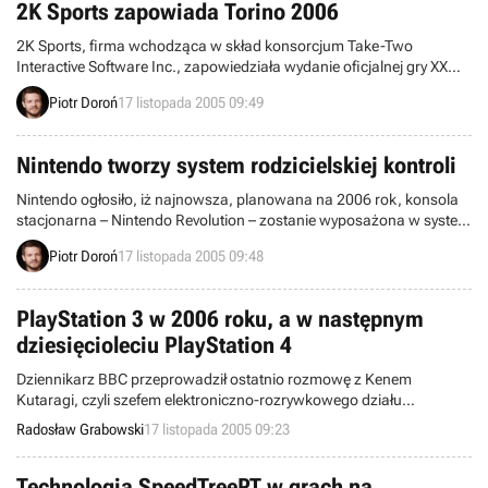
2K Sports zapowiada Torino 2006
2K Sports, firma wchodząca w skład konsorcjum Take-Two
Interactive Software Inc., zapowiedziała wydanie oficjalnej gry XX
Igrzysk Zimowych, które odbędą się w Turynie (Włochy), pomiędzy
Piotr Doroń
17 listopada 2005 09:49
10 a 26 dniem lutego.
Nintendo tworzy system rodzicielskiej kontroli
Nintendo ogłosiło, iż najnowsza, planowana na 2006 rok, konsola
stacjonarna – Nintendo Revolution – zostanie wyposażona w system
rodzicielskiej kontroli.
Piotr Doroń
17 listopada 2005 09:48
PlayStation 3 w 2006 roku, a w następnym
dziesięcioleciu PlayStation 4
Dziennikarz BBC przeprowadził ostatnio rozmowę z Kenem
Kutaragi, czyli szefem elektroniczno-rozrywkowego działu
korporacji Sony, dotyczącą marki PlayStation. Słynny twórca
Radosław Grabowski
17 listopada 2005 09:23
nawiązywał do dawnych czasów oraz wybiegał myślami w
przyszłość – konkretnie do nadchodzącej premiery PS3,
wspominając przy okazji o jeszcze odleglejszym debiucie PS4.
Technologia SpeedTreeRT w grach na