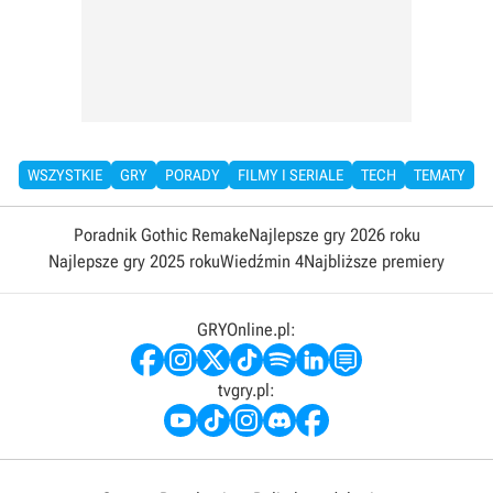
WSZYSTKIE
GRY
PORADY
FILMY I SERIALE
TECH
TEMATY
Poradnik Gothic Remake
Najlepsze gry 2026 roku
Najlepsze gry 2025 roku
Wiedźmin 4
Najbliższe premiery
GRYOnline.pl:
tvgry.pl: