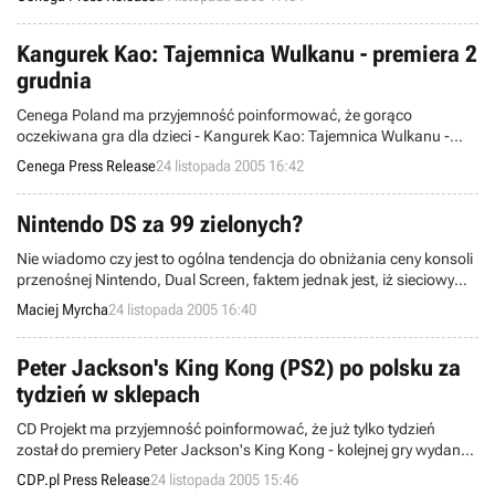
mediów w Polsce - Tygodnik Przekrój i Radio RMF FM.
Kangurek Kao: Tajemnica Wulkanu - premiera 2
grudnia
Cenega Poland ma przyjemność poinformować, że gorąco
oczekiwana gra dla dzieci - Kangurek Kao: Tajemnica Wulkanu -
trafiła już do tłoczni. Kontynuacja bestsellerowej serii pojawi się w
Cenega Press Release
24 listopada 2005 16:42
sprzedaży już 2 grudnia, w polskiej wersji językowej i super
atrakcyjnej cenie - zaledwie 59,90 złotych.
Nintendo DS za 99 zielonych?
Nie wiadomo czy jest to ogólna tendencja do obniżania ceny konsoli
przenośnej Nintendo, Dual Screen, faktem jednak jest, iż sieciowy
katalog firmy Target oferuje ją za 99 USD, czyli około 340 zł. Cena ta
Maciej Myrcha
24 listopada 2005 16:40
obowiązuje modele Electric Blue oraz Titanium.
Peter Jackson's King Kong (PS2) po polsku za
tydzień w sklepach
CD Projekt ma przyjemność poinformować, że już tylko tydzień
został do premiery Peter Jackson's King Kong - kolejnej gry wydanej
na PlayStation2 w profesjonalnej polskiej wersji językowej.
CDP.pl Press Release
24 listopada 2005 15:46