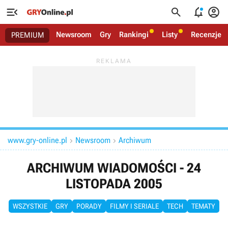




Newsroom
Gry
Rankingi
Listy
Recenzje
PREMIUM
www.gry-online.pl
Newsroom
Archiwum


ARCHIWUM WIADOMOŚCI - 24
LISTOPADA 2005
WSZYSTKIE
GRY
PORADY
FILMY I SERIALE
TECH
TEMATY