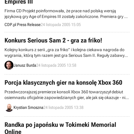
Empires III
Firma CD Projekt poinformowała, że prace nad polską wersją
językową gry Age of Empires III zostały zakończone. Premiera gry w
kraju nastąpi zgodnie z planem, 1 grudnia!
CDP.pl Press Release
24 listopada 2005 15:05
Konkurs Serious Sam 2 - gra za friko!
Kolejny konkurs z serii „gra za friko” i kolejna ciekawa nagroda do
wygrania, którą tym razem jest gra Serious Sam II. Reguły zabawy
wciąż te same – jeden mail i odrobina szczęścia wystarczą, aby
Janusz Burda
24 listopada 2005 13:58
przesyłka z nagrodą trafiła właśnie do was.
Porcja klasycznych gier na konsolę Xbox 360
Przedwczorajszej premierze konsoli Xbox 360 towarzyszył debiut
osiemnastu oficjalnie zapowiedzianych gier, ale jak się okazuje - nie
tylko. Firma Digital Leisure, trzymająca w rękach prawa do wielu
Krystian Smoszna
24 listopada 2005 13:38
hitów sprzed lat, opublikowała na rynku piętnaście klasycznych
tytułów.
Randka po japońsku w Tokimeki Memorial
Online