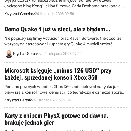
Wyspa Czaszki to niebezpieczne miejsce. Bohaterowie „Peter
Jackson’s King Kong”, ekipa filmowa Carla Denhama przekonają się
o tym zarówno w filmie Petera Jacksona, jak i na ekranach naszych
Krzysztof Gonciarz
24 listopada 2005 09:50
monitorów. Dziś bliżej przyjrzymy się mieszkańcom tego odciętego
od świata miejsca, bestiom znanym ludzkości tylko z książek o
paleontologii...
Demo Quake 4 już w sieci, ale z błędem...
Nie popisały się firmy Activision oraz Raven Software. Nie dość, że
wszyscy zainteresowani kupnem gry Quake 4 musieli czekać
przeszło miesiąc na oficjalną wersję demonstracyjną programu, to
Krystian Smoszna
24 listopada 2005 09:42
jeszcze została ona opublikowana z niewybaczalnym dla wielu
błędem.
Microsoft księguje „minus 126 USD” przy
każdej, sprzedanej konsoli Xbox 360
Pomimo pewnych wpadek, Xbox 360 zadebiutował na rynku jako
pierwsza z konsol nowej generacji, co teoretycznie oznacza sporą
przewagę nad konkurencyjnymi maszynami, zwłaszcza PlayStation
Krzysztof Bartnik
24 listopada 2005 09:34
3 firmy Sony. Microsoft ma jednak jeden, dość poważny problem.
Podobnie jak w przypadku pierwszego Xboxa, gigant z Redmond
dopłaca sporą sumkę do każdej sprzedanej „trzystasześćdziesiątki”.
Karty z chipem PhysX gotowe od dawna,
A gdzie tu zyski?
brakuje jednak gier