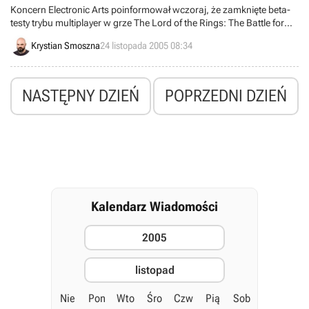
Koncern Electronic Arts poinformował wczoraj, że zamknięte beta-
testy trybu multiplayer w grze The Lord of the Rings: The Battle for
Middle-Earth 2, rozpoczną się już na początku grudnia bieżącego
Krystian Smoszna
24 listopada 2005 08:34
roku.
NASTĘPNY DZIEŃ
POPRZEDNI DZIEŃ
Kalendarz Wiadomości
2005
listopad
Nie
Pon
Wto
Śro
Czw
Pią
Sob