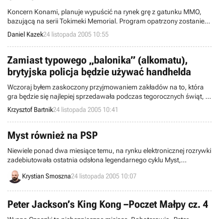
Koncern Konami, planuje wypuścić na rynek grę z gatunku MMO,
bazującą na serii Tokimeki Memorial. Program opatrzony zostanie
nazwą Tokimeki Memorial Online i w wersji na PC, w japońskich
Daniel Kazek
24 listopada 2005 10:55
sklepach pojawi się już w ostatnich dniach roku.
Zamiast typowego „balonika” (alkomatu),
brytyjska policja będzie używać handhelda
Wczoraj byłem zaskoczony przyjmowaniem zakładów na to, która
gra będzie się najlepiej sprzedawała podczas tegorocznych świąt, a
dzisiaj Wielka Brytania wprawiła mnie w jeszcze większe zdumienie.
Krzysztof Bartnik
24 listopada 2005 10:41
Według The Independent Online, tamtejsza policja będzie używała
kiedyś urządzenia w stylu handhelda Game Boy do testowania
kierowców.
Myst również na PSP
Niewiele ponad dwa miesiące temu, na rynku elektronicznej rozrywki
zadebiutowała ostatnia odsłona legendarnego cyklu Myst,
wymownie zatytułowana Koniec Wieków. Nie oznacza to jednak, że
Krystian Smoszna
24 listopada 2005 10:07
kultowa marka zostanie definitywnie pogrzebana. Do wydania
Mysta szykuje się bowiem koncern SEGA, tyle, że na PSP.
Peter Jackson’s King Kong –Poczet Małpy cz. 4