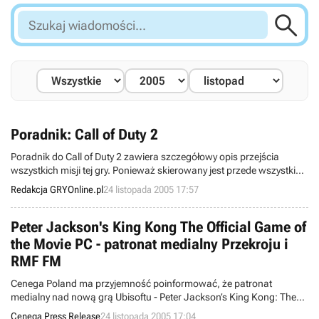

Szukaj
wiadomości...
Poradnik: Call of Duty 2
Poradnik do Call of Duty 2 zawiera szczegółowy opis przejścia
wszystkich misji tej gry. Ponieważ skierowany jest przede wszystkim
do osób mniej doświadczonych w tego typu rozgrywce, znajdziecie
Redakcja GRYOnline.pl
24 listopada 2005 17:57
tu wiele podstawowych czynności i zachowań taktycznych.
Peter Jackson's King Kong The Official Game of
the Movie PC - patronat medialny Przekroju i
RMF FM
Cenega Poland ma przyjemność poinformować, że patronat
medialny nad nową grą Ubisoftu - Peter Jackson’s King Kong: The
Official Game of the Movie w wersji na PC objęli dwaj liderzy rynku
Cenega Press Release
24 listopada 2005 17:04