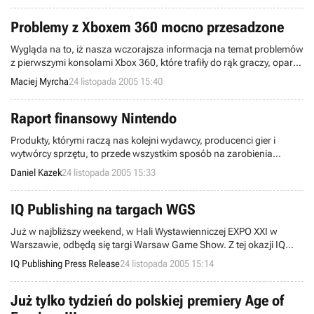
Problemy z Xboxem 360 mocno przesadzone
Wygląda na to, iż nasza wczorajsza informacja na temat problemów
z pierwszymi konsolami Xbox 360, które trafiły do rąk graczy, oparta
na wiadomościach zaczerpniętych z netu, była mocno przesadzona.
Maciej Myrcha
24 listopada 2005 15:40
Owszem, problemy z konsolą są, aczkolwiek nieco wyolbrzymione.
Raport finansowy Nintendo
Produkty, którymi raczą nas kolejni wydawcy, producenci gier i
wytwórcy sprzętu, to przede wszystkim sposób na zarobienia
potężnych pieniędzy. Rozpoznawalne marki, przyzwyczaiły już
Daniel Kazek
24 listopada 2005 15:33
graczy do systematycznych raportów finansowych. Tym razem
padło kolejny raz na Nintendo.
IQ Publishing na targach WGS
Już w najbliższy weekend, w Hali Wystawienniczej EXPO XXI w
Warszawie, odbędą się targi Warsaw Game Show. Z tej okazji IQ
Publishing pragnie zaprosić wszystkich fanów elektronicznej
IQ Publishing Press Release
24 listopada 2005 15:14
rozrywki do odwiedzenia stoiska firmy, na którym czekać będzie
wiele atrakcji.
Już tylko tydzień do polskiej premiery Age of