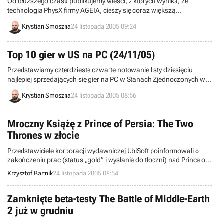
Od dłuższego czasu publikujemy wieści, z których wynika, że
technologia PhysX firmy AGEIA, cieszy się coraz większą
popularnością wśród producentów gier video. Zanim jednak na
Krystian Smoszna
24 listopada 2005 09:24
ekranach monitorów zobaczymy realistyczne efekty fizyczne, może
upłynąć wiele miesięcy.
Top 10 gier w US na PC (24/11/05)
Przedstawiamy czterdzieste czwarte notowanie listy dziesięciu
najlepiej sprzedających się gier na PC w Stanach Zjednoczonych w
2005 roku, opracowane przez kompanię NPD. Lista obejmuje gry
Krystian Smoszna
24 listopada 2005 08:56
sprzedane w okresie od 6 do 12 listopada.
Mroczny Książę z Prince of Persia: The Two
Thrones w złocie
Przedstawiciele korporacji wydawniczej UbiSoft poinformowali o
zakończeniu prac (status „gold” i wysłanie do tłoczni) nad Prince of
Persia: The Two Thrones - kolejną, po Sands of Time i Warrior
Krzysztof Bartnik
24 listopada 2005 08:54
Within, częścią znakomitej serii gier traktujących o przygodach
perskiego Księcia. Całość trafi na półki zachodnich sklepów 1
grudnia.
Zamknięte beta-testy The Battle of Middle-Earth
2 już w grudniu