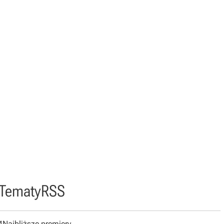
Tematy
RSS
4
Najbliższe premiery