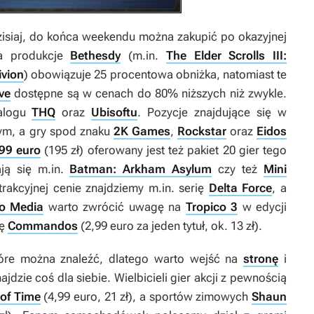
zisiaj, do końca weekendu można zakupić po okazyjnej
Na produkcje
Bethesdy
(m.in.
The Elder Scrolls III:
ivion
) obowiązuje 25 procentowa obniżka, natomiast te
ve
dostępne są w cenach do 80% niższych niż zwykle.
talogu
THQ
oraz
Ubisoftu
. Pozycje znajdujące się w
ym, a gry spod znaku
2K Games
,
Rockstar
oraz
Eidos
99 euro
(195 zł) oferowany jest też pakiet 20 gier tego
ją się m.in.
Batman: Arkham Asylum
czy też
Mini
rakcyjnej cenie znajdziemy m.in. serię
Delta Force
, a
o Media
warto zwrócić uwagę na
Tropico 3
w edycji
ię
Commandos
(2,99 euro za jeden tytuł, ok. 13 zł).
które można znaleźć, dlatego warto wejść na
stronę
i
dzie coś dla siebie. Wielbicieli gier akcji z pewnością
 of Time
(4,99 euro, 21 zł), a sportów zimowych
Shaun