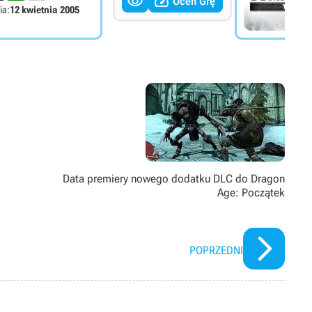


Oceń Grę
ia:
12 kwietnia 2005
Data premiery nowego dodatku DLC do Dragon
Age: Początek
POPRZEDNI