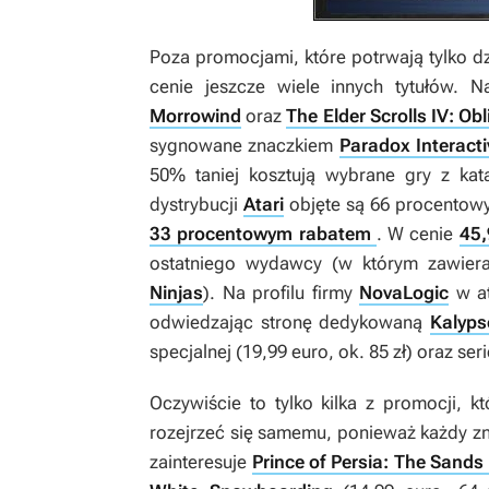
Poza promocjami, które potrwają tylko d
cenie jeszcze wiele innych tytułów. 
Morrowind
oraz
The Elder Scrolls IV: Obl
sygnowane znaczkiem
Paradox Interacti
50% taniej kosztują wybrane gry z ka
dystrybucji
Atari
objęte są 66 procentow
33 procentowym rabatem
. W cenie
45,
ostatniego wydawcy (w którym zawiera
Ninjas
). Na profilu firmy
NovaLogic
w at
odwiedzając stronę dedykowaną
Kalyps
specjalnej (19,99 euro, ok. 85 zł) oraz ser
Oczywiście to tylko kilka z promocji, 
rozejrzeć się samemu, ponieważ każdy znaj
zainteresuje
Prince of Persia: The Sands