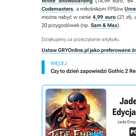
White Snowboarding
(14,99 euro, 64 
Codemasters
, a miłośnikom FPSów
Unre
można nabyć w cenie
4,99 euro
(21 zł),
20 przygodówek (np.
Sam & Max
).
Dziękujemy za przeczytanie artykułu.
Ustaw GRYOnline.pl jako preferowane ź
WIĘCEJ:
Czy to dzień zapowiedzi Gothic 2
Jade
Edycja
Jade Empir