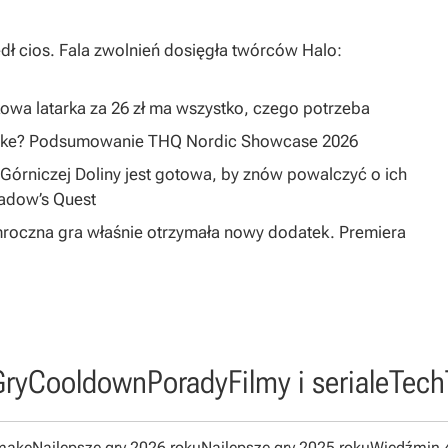
dł cios. Fala zwolnień dosięgła twórców Halo:
owa latarka za 26 zł ma wszystko, czego potrzeba
emake? Podsumowanie THQ Nordic Showcase 2026
Górniczej Doliny jest gotowa, by znów powalczyć o ich
hadow’s Quest
mroczna gra właśnie otrzymała nowy dodatek. Premiera
Gry
Cooldown
Porady
Filmy i seriale
Tech
emake
Najlepsze gry 2026 roku
Najlepsze gry 2025 roku
Wiedźmin 