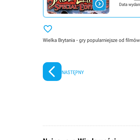

Data wydan

Wielka Brytania - gry popularniejsze od filmów
NASTĘPNY