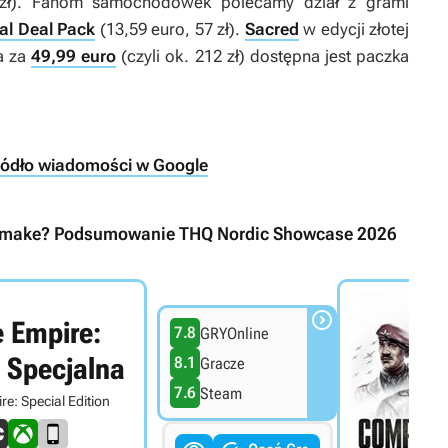
zł). Fanom samochodówek polecamy dział z grami
al Deal Pack
(13,59 euro, 57 zł).
Sacred
w edycji złotej
 a za
49,99 euro
(czyli ok. 212 zł) dostępna jest paczka
ródło wiadomości w Google
 Remake? Podsumowanie THQ Nordic Showcase 2026

 Empire:
7.8
GRYOnline
 Specjalna
8.1
Gracze
7.6
Steam
e: Special Edition