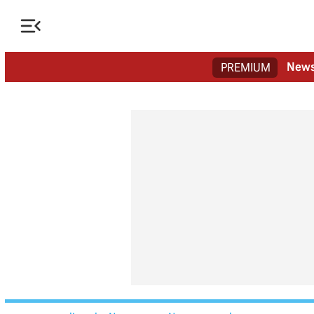

New
PREMIUM