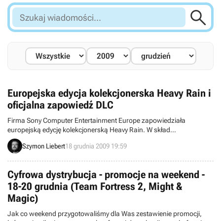

Szukaj
wiadomości...
Europejska edycja kolekcjonerska Heavy Rain i
oficjalna zapowiedź DLC
Firma Sony Computer Entertainment Europe zapowiedziała
europejską edycję kolekcjonerską Heavy Rain. W skład
wzbogaconego zestawu wejdzie dodatkowa scena z wypychaczem
Szymon Liebert
18 grudnia 2009 19:59
zwierząt, którą mieliśmy okazję zobaczyć w 2008 roku. Bonusowy
epizod zostanie także wydany w ramach odcinkowych DLC,
zatytułowanych Heavy Rain Chronicles.
Cyfrowa dystrybucja - promocje na weekend -
18-20 grudnia (Team Fortress 2, Might &
Magic)
Jak co weekend przygotowaliśmy dla Was zestawienie promocji,