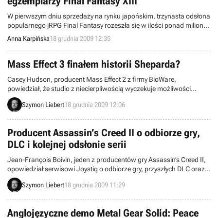
egzemplarzy Final Fantasy XIII
W pierwszym dniu sprzedaży na rynku japońskim, trzynasta odsłona
popularnego jRPG Final Fantasy rozeszła się w ilości ponad miliona
egzemplarzy.
Anna Karpińska
18 grudnia 2009 12:35
Mass Effect 3 finałem historii Sheparda?
Casey Hudson, producent Mass Effect 2 z firmy BioWare,
powiedział, że studio z niecierpliwością wyczekuje możliwości
zajęcia się trzecią odsłoną gry, która powinna dostarczyć ekipie
Szymon Liebert
18 grudnia 2009 12:06
sporo frajdy. Skąd taki optymizm? Według Hudsona, Mass Effect 3,
jako ostatnia część trylogii, będzie łatwiejszy do stworzenia, gdyż
zniknie potrzeba myślenia o konsekwencjach decyzji graczy.
Producent Assassin’s Creed II o odbiorze gry,
DLC i kolejnej odsłonie serii
Jean-François Boivin, jeden z producentów gry Assassin’s Creed II,
opowiedział serwisowi Joystiq o odbiorze gry, przyszłych DLC oraz
planowanej kontynuacji serii. Chociaż w sieci można znaleźć wiele
Szymon Liebert
18 grudnia 2009 11:29
plotek odnośnie rzekomego miejsca i czasu akcji trzeciej części sagi,
to przedstawiciel Ubisoftu przekonuje, że twórcy nie mają jeszcze
sprecyzowanych propozycji.
Anglojęzyczne demo Metal Gear Solid: Peace