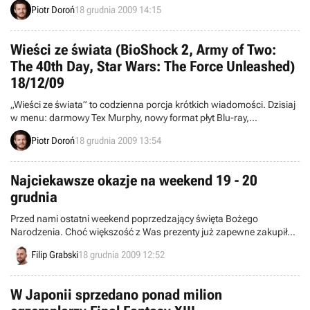
konsoli PlayStation 3, zarejestrowało się już ponad 10 milionów
Piotr Doroń
18 grudnia 2009 14:15
użytkowników.
Wieści ze świata (BioShock 2, Army of Two:
The 40th Day, Star Wars: The Force Unleashed)
18/12/09
„Wieści ze świata” to codzienna porcja krótkich wiadomości. Dzisiaj
w menu: darmowy Tex Murphy, nowy format płyt Blu-ray,
Osiągnięcia/Trofea w BioShock 2, data premiery Mega Man 10 i
Piotr Doroń
18 grudnia 2009 13:54
inne. Zapraszamy do lektury.
Najciekawsze okazje na weekend 19 - 20
grudnia
Przed nami ostatni weekend poprzedzający święta Bożego
Narodzenia. Choć większość z Was prezenty już zapewne zakupiła,
to na pewno można jeszcze coś dołożyć do paczki od Mikołaja.
Filip Grabski
18 grudnia 2009 12:52
Tradycyjnie już – w okresie przedświątecznym promocji nie brakuje.
W Japonii sprzedano ponad milion