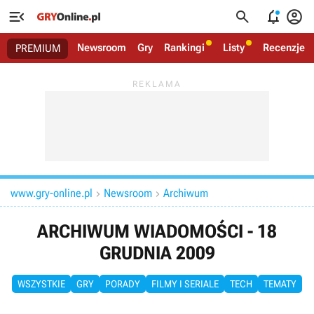




Newsroom
Gry
Rankingi
Listy
Recenzje
PREMIUM
www.gry-online.pl
Newsroom
Archiwum


ARCHIWUM WIADOMOŚCI - 18
GRUDNIA 2009
WSZYSTKIE
GRY
PORADY
FILMY I SERIALE
TECH
TEMATY