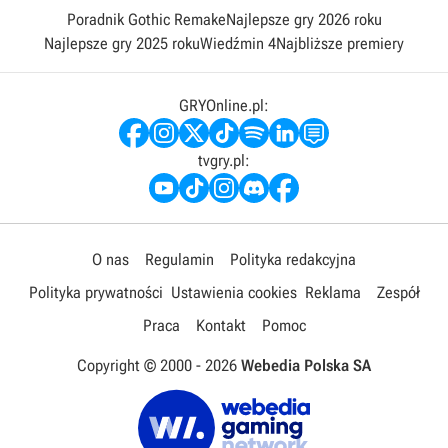
Poradnik Gothic Remake
Najlepsze gry 2026 roku
Najlepsze gry 2025 roku
Wiedźmin 4
Najbliższe premiery
GRYOnline.pl:
tvgry.pl:
O nas
Regulamin
Polityka redakcyjna
Polityka prywatności
Ustawienia cookies
Reklama
Zespół
Praca
Kontakt
Pomoc
Copyright © 2000 -
2026
Webedia Polska SA