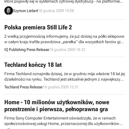
które pojawiły się w systemach cyfrowej dystrybucji - na platformie
Steam oraz w serwisach Good Old Games, Impulse, Direct2Drive i
Szymon Liebert
18 grudnia 2009 19:08
GamersGate. Tym razem wśród tytułów, jakie internetowe sieci
sprzedaży oferują po niższej cenie, znalazł się m.in. Team Fortress
2, którego możemy wypróbować za darmo.
Polska premiera Still Life 2
Z wielką przyjemnością informujemy, że już dzisiaj na półki sklepowe
w całym kraju trafiła prawdziwa „perełka” dla wszystkich fanów gier
komputerowych - znakomita i wciągająca przygodówka pt. Still Life
IQ Publishing Press Release
18 grudnia 2009 18:32
2.
Techland kończy 18 lat
Firma Techland oznajmiła dzisiaj, że w grudniu mija właśnie 18 lat jej
działalności na rynku. Techland jest aktualnie jednym z największych
i najbardziej doświadczonych developerów gier komputerowych w
Techland Press Release
18 grudnia 2009 15:31
Polsce.
Home - 10 milionów użytkowników, nowe
przestrzenie i pierwsza, pełnoprawna gra
Firma Sony Computer Entertainment oświadczyła, że w ramach
społecznościowej usługi Home, przeznaczonej dla użytkowników