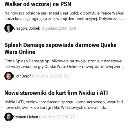
Walker od wczoraj na PSN
Najnowsza odsłona serii Metal Gear Solid, o podtytule Peace Walker
doczekała się anglojęzycznej wersji demonstracyjnej. Dotychczas,
od targów Tokyo Game Show we wrześniu tego roku, demem mogli
Grzegorz Bobrek
18 grudnia 2009 10:58
się w pełni cieszyć jedynie gracze ze znajomością języka
japońskiego.
Splash Damage zapowiada darmowe Quake
Wars Online
Firma Splash Damage opublikowała na swojej stronie internetowej
pierwszy zwiastun gry Quake Wars Online – nowej, darmowej wersji
strzelaniny sieciowej Enemy Territory: Quake Wars. Póki co
Piotr Doroń
18 grudnia 2009 10:55
produkcja powstaje wyłącznie z myślą o rynku koreańskim,
aczkolwiek z uwagi na podejmowany temat jej wydanie na
Zachodzie jest całkiem prawdopodobne.
Nowe sterowniki do kart firm Nvidia i ATI
Nvidia i ATI, czołowi producenci sprzętu komputerowego, wypuścili
nowe sterowniki do kart grafiki. W testowych driverach do
produktów pierwszej z wymienionych firm pojawia się lepsze
Szymon Liebert
18 grudnia 2009 10:27
wsparcie dla Flasha oraz kilka dodatkowych opcji odnośnie SLI.
Sterowniki od ATI (Catalyst 9.12) zawierają dodatkową poprawkę,
która eliminuje problemy i zwiększa wydajność.