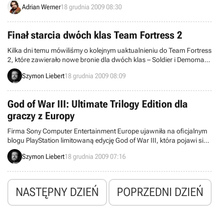
tempo sprzedaży i do dnia dzisiejszego znalazła już ponad 2 miliony
Adrian Werner
18 grudnia 2009 08:30
nabywców.
Finał starcia dwóch klas Team Fortress 2
Kilka dni temu mówiliśmy o kolejnym uaktualnieniu do Team Fortress
2, które zawierało nowe bronie dla dwóch klas – Soldier i Demoman
- jednocześnie rozpoczynając między nimi ostrą rywalizację o
Szymon Liebert
18 grudnia 2009 08:09
pewien tajemniczy, ekskluzywny przedmiot. Dzisiaj wiemy, że wygrali
gracze wcielający się w Soldierów, którzy zapewnili swojej ulubionej
klasie specjalne obuwie.
God of War III: Ultimate Trilogy Edition dla
graczy z Europy
Firma Sony Computer Entertainment Europe ujawniła na oficjalnym
blogu PlayStation limitowaną edycję God of War III, która pojawi się
w Europie. Wcześniejsze narzekania na brak God of War Collection
Szymon Liebert
18 grudnia 2009 07:16
na naszym kontynencie w tym roku zostaną zadośćuczynione, bo
zestaw poprzednich odsłon serii znajdzie się w powyższej edycji,
zawierającej całą trylogię.
NASTĘPNY DZIEŃ
POPRZEDNI DZIEŃ