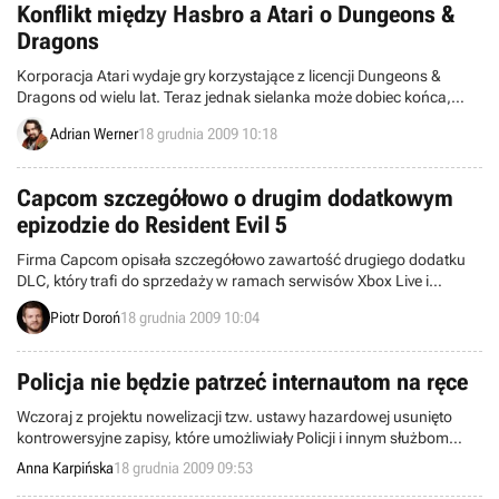
Konflikt między Hasbro a Atari o Dungeons &
Dragons
Korporacja Atari wydaje gry korzystające z licencji Dungeons &
Dragons od wielu lat. Teraz jednak sielanka może dobiec końca,
gdyż firma Hasbro (właściciel Wizards of the Coast i tym samym
Adrian Werner
18 grudnia 2009 10:18
całej marki D&D) wytoczyła przeciwko Atari pozew o naruszenie
warunków umowy licencyjnej.
Capcom szczegółowo o drugim dodatkowym
epizodzie do Resident Evil 5
Firma Capcom opisała szczegółowo zawartość drugiego dodatku
DLC, który trafi do sprzedaży w ramach serwisów Xbox Live i
PlayStation Network na początku marca przyszłego roku. Zgodnie z
Piotr Doroń
18 grudnia 2009 10:04
oczekiwaniami przyjął on postać nowego epizodu, w którym
wcielimy się w Jill Valentine i Josha Stone'a.
Policja nie będzie patrzeć internautom na ręce
Wczoraj z projektu nowelizacji tzw. ustawy hazardowej usunięto
kontrowersyjne zapisy, które umożliwiały Policji i innym służbom
monitorowanie aktywności internautów bez nakazu sądu.
Anna Karpińska
18 grudnia 2009 09:53