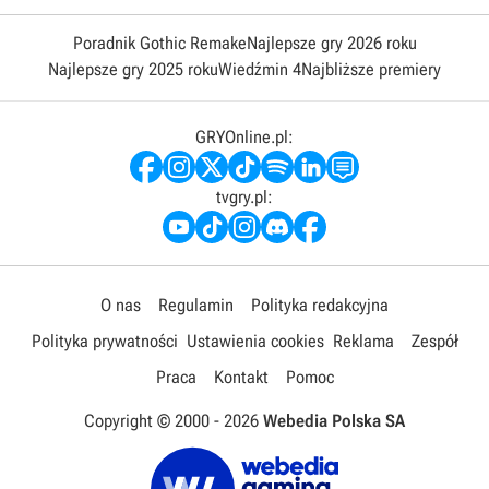
Poradnik Gothic Remake
Najlepsze gry 2026 roku
Najlepsze gry 2025 roku
Wiedźmin 4
Najbliższe premiery
GRYOnline.pl:
tvgry.pl:
O nas
Regulamin
Polityka redakcyjna
Polityka prywatności
Ustawienia cookies
Reklama
Zespół
Praca
Kontakt
Pomoc
Copyright © 2000 -
2026
Webedia Polska SA