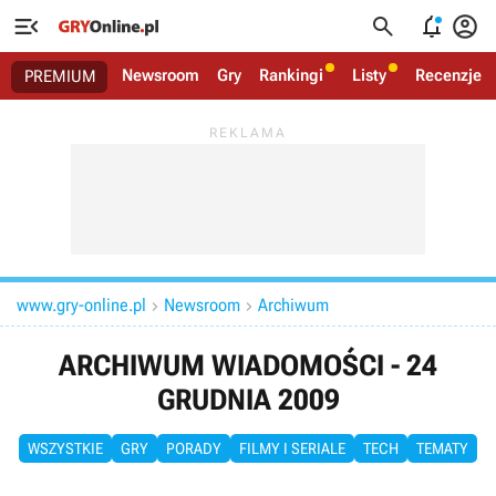




Newsroom
Gry
Rankingi
Listy
Recenzje
PREMIUM
www.gry-online.pl
Newsroom
Archiwum


ARCHIWUM WIADOMOŚCI - 24
GRUDNIA 2009
WSZYSTKIE
GRY
PORADY
FILMY I SERIALE
TECH
TEMATY