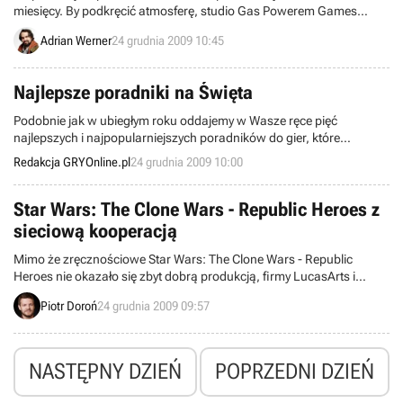
miesięcy. By podkręcić atmosferę, studio Gas Powerem Games
podzieliło się z fanami informacjami dotyczącymi trzech jednostek
Adrian Werner
24 grudnia 2009 10:45
eksperymentalnych, którymi przyjdzie nam dowodzić podczas gry.
Najlepsze poradniki na Święta
Podobnie jak w ubiegłym roku oddajemy w Wasze ręce pięć
najlepszych i najpopularniejszych poradników do gier, które
opublikowaliśmy w ostatnich miesiącach.
Redakcja GRYOnline.pl
24 grudnia 2009 10:00
Star Wars: The Clone Wars - Republic Heroes z
sieciową kooperacją
Mimo że zręcznościowe Star Wars: The Clone Wars - Republic
Heroes nie okazało się zbyt dobrą produkcją, firmy LucasArts i
Krome Studios nie mają zamiaru składać broni. Właśnie
Piotr Doroń
24 grudnia 2009 09:57
dowiedzieliśmy się, że gra w wersjach na konsole Xbox 360 i
PlayStation 3 doczekała się dosyć istotnej aktualizacji.
NASTĘPNY DZIEŃ
POPRZEDNI DZIEŃ