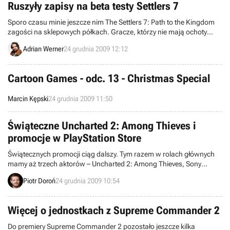
Ruszyły zapisy na beta testy Settlers 7
Sporo czasu minie jeszcze nim The Settlers 7: Path to the Kingdom
zagości na sklepowych półkach. Gracze, którzy nie mają ochoty
czekać tak długo, mogą już złożyć wniosek o dołączenie do testów
Adrian Werner
24 grudnia 2009 12:12
beta tej gry.
Cartoon Games - odc. 13 - Christmas Special
Marcin Kępski
24 grudnia 2009 11:50
Świąteczne Uncharted 2: Among Thieves i
promocje w PlayStation Store
Świątecznych promocji ciąg dalszy. Tym razem w rolach głównych
mamy aż trzech aktorów – Uncharted 2: Among Thieves, Sony
Computer Entertainment oraz PlayStation Network.
Piotr Doroń
24 grudnia 2009 10:54
Więcej o jednostkach z Supreme Commander 2
Do premiery Supreme Commander 2 pozostało jeszcze kilka