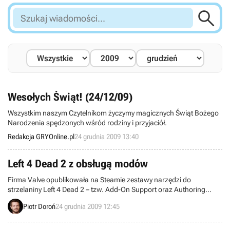

Szukaj
wiadomości...
Wesołych Świąt! (24/12/09)
Wszystkim naszym Czytelnikom życzymy magicznych Świąt Bożego
Narodzenia spędzonych wśród rodziny i przyjaciół.
Redakcja GRYOnline.pl
24 grudnia 2009 13:40
Left 4 Dead 2 z obsługą modów
Firma Valve opublikowała na Steamie zestawy narzędzi do
strzelaniny Left 4 Dead 2 – tzw. Add-On Support oraz Authoring
Tools. Pierwsza, ważąca 350 MB aktualizacja, uzupełnia grę o
Piotr Doroń
24 grudnia 2009 12:45
wsparcie dla różnego rodzaju dodatków stworzonych przez graczy,
druga natomiast skierowana jest bezpośrednio do modderów
zajmujących się tworzeniem nowych map.