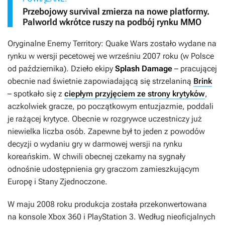
Przebojowy survival zmierza na nowe platformy.
Palworld wkrótce ruszy na podbój rynku MMO
Oryginalne
Enemy Territory: Quake Wars
zostało wydane na
rynku w wersji pecetowej we wrześniu 2007 roku (w Polsce
od października). Dzieło ekipy
Splash Damage
– pracującej
obecnie nad świetnie zapowiadającą się strzelaniną
Brink
– spotkało się z
ciepłym przyjęciem ze strony krytyków
,
aczkolwiek gracze, po początkowym entuzjazmie, poddali
je rażącej krytyce. Obecnie w rozgrywce uczestniczy już
niewielka liczba osób. Zapewne był to jeden z powodów
decyzji o wydaniu gry w darmowej wersji na rynku
koreańskim. W chwili obecnej czekamy na sygnały
odnośnie udostępnienia gry graczom zamieszkującym
Europę i Stany Zjednoczone.
W maju 2008 roku produkcja została przekonwertowana
na konsole Xbox 360 i PlayStation 3. Według nieoficjalnych