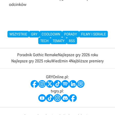
odcinków
WSZYSTKIE
GRY
COOLDOWN
PORADY
FILMY I SERIALE
TECH
TEMATY
RSS
Poradnik Gothic Remake
Najlepsze gry 2026 roku
Najlepsze gry 2025 roku
Wiedźmin 4
Najbliższe premiery
GRYOnline.pl:
tvgry.pl: