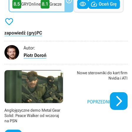



8.5
8.1
Oceń Grę
GRYOnline
Gracze

zapowiedź (gry)
PC
Autor:
Piotr Doroń
Nowe sterowniki do kart firm
Nvidia i ATI
POPRZEDNI
Anglojęzyczne demo Metal Gear
Solid: Peace Walker od wczoraj
na PSN