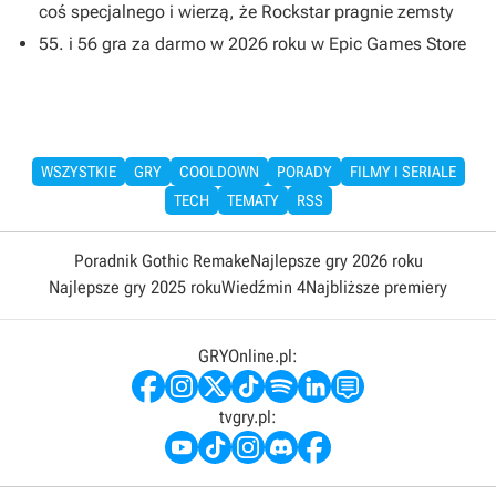
coś specjalnego i wierzą, że Rockstar pragnie zemsty
55. i 56 gra za darmo w 2026 roku w Epic Games Store
WSZYSTKIE
GRY
COOLDOWN
PORADY
FILMY I SERIALE
TECH
TEMATY
RSS
Poradnik Gothic Remake
Najlepsze gry 2026 roku
Najlepsze gry 2025 roku
Wiedźmin 4
Najbliższe premiery
GRYOnline.pl:
tvgry.pl: