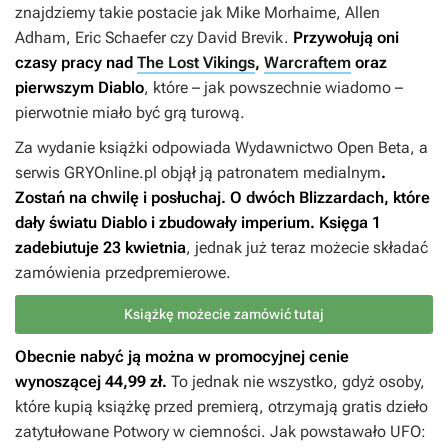
znajdziemy takie postacie jak Mike Morhaime, Allen
Adham, Eric Schaefer czy David Brevik.
Przywołują oni
czasy pracy nad
The Lost Vikings
,
Warcraftem
oraz
pierwszym
Diablo
, które – jak powszechnie wiadomo –
pierwotnie miało być grą turową.
Za wydanie książki odpowiada Wydawnictwo Open Beta, a
serwis GRYOnline.pl objął ją patronatem medialnym
.
Zostań na chwilę i posłuchaj. O dwóch Blizzardach, które
dały światu Diablo i zbudowały imperium.
Księga 1
zadebiutuje 23 kwietnia
, jednak już teraz możecie składać
zamówienia przedpremierowe.
Książkę możecie zamówić tutaj
Obecnie nabyć ją można w promocyjnej cenie
wynoszącej 44,99 zł.
To jednak nie wszystko, gdyż osoby,
które kupią książkę przed premierą, otrzymają gratis dzieło
zatytułowane
Potwory w ciemności. Jak powstawało UFO: