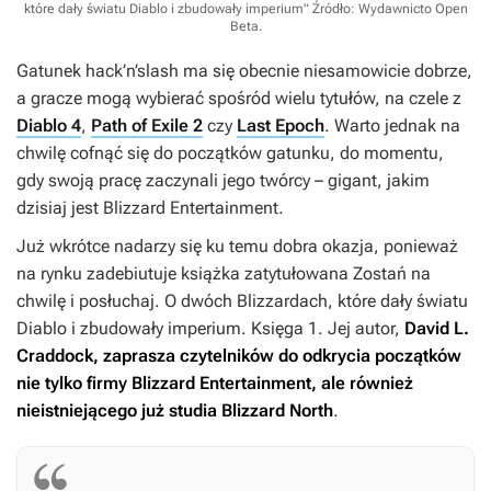
które dały światu Diablo i zbudowały imperium”
Źródło: Wydawnicto Open
Beta
.
Gatunek hack’n’slash ma się obecnie niesamowicie dobrze,
a gracze mogą wybierać spośród wielu tytułów, na czele z
Diablo 4
,
Path of Exile 2
czy
Last Epoch
. Warto jednak na
chwilę cofnąć się do początków gatunku, do momentu,
gdy swoją pracę zaczynali jego twórcy – gigant, jakim
dzisiaj jest Blizzard Entertainment.
Już wkrótce nadarzy się ku temu dobra okazja, ponieważ
na rynku zadebiutuje książka zatytułowana
Zostań na
chwilę i posłuchaj. O dwóch Blizzardach, które dały światu
Diablo i zbudowały imperium.
Księga 1
. Jej autor,
David L.
Craddock, zaprasza czytelników do odkrycia początków
nie tylko firmy Blizzard Entertainment, ale również
nieistniejącego już studia Blizzard North
.