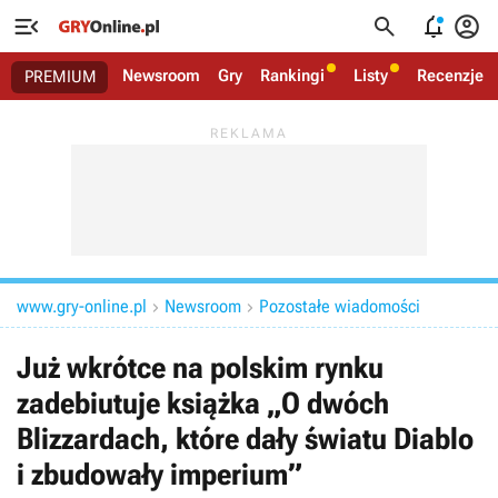




Newsroom
Gry
Rankingi
Listy
Recenzje
PREMIUM
www.gry-online.pl
Newsroom
Pozostałe wiadomości


Już wkrótce na polskim rynku
zadebiutuje książka „O dwóch
Blizzardach, które dały światu Diablo
i zbudowały imperium”