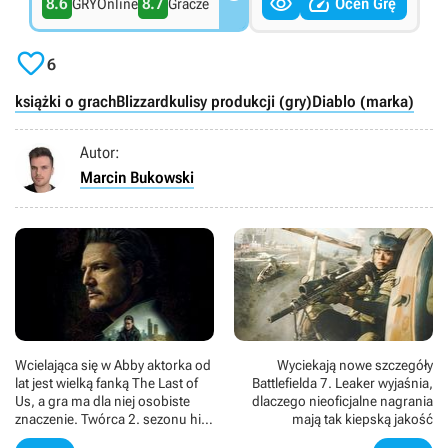


8.6
8.7
Oceń Grę
GRYOnline
Gracze

6
książki o grach
Blizzard
kulisy produkcji (gry)
Diablo (marka)
Autor:
Marcin Bukowski
Wcielająca się w Abby aktorka od
Wyciekają nowe szczegóły
lat jest wielką fanką The Last of
Battlefielda 7. Leaker wyjaśnia,
Us, a gra ma dla niej osobiste
dlaczego nieoficjalne nagrania
znaczenie. Twórca 2. sezonu hitu
mają tak kiepską jakość
HBO zapowiada „oszałamiający”