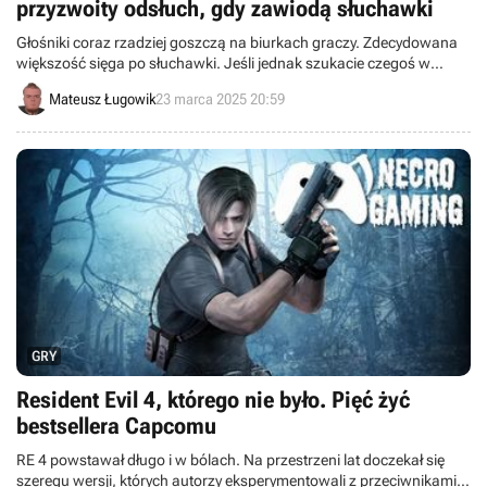
przyzwoity odsłuch, gdy zawiodą słuchawki
Głośniki coraz rzadziej goszczą na biurkach graczy. Zdecydowana
większość sięga po słuchawki. Jeśli jednak szukacie czegoś w
miarę taniego i jakościowego do awaryjnego odsłuchu, z pomocą
Mateusz Ługowik
23 marca 2025 20:59
przychodzi zestaw 2.1 Tracer Tumba BT.
GRY
Resident Evil 4, którego nie było. Pięć żyć
bestsellera Capcomu
RE 4 powstawał długo i w bólach. Na przestrzeni lat doczekał się
szeregu wersji, których autorzy eksperymentowali z przeciwnikami,