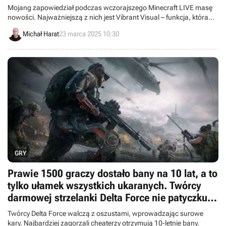
Mojang zapowiedział podczas wczorajszego Minecraft LIVE masę
nowości. Najważniejszą z nich jest Vibrant Visual – funkcja, która
spektakularnie upiększa Minectafta. Oprócz niej otrzymamy m.in
Michał Harat
23 marca 2025 10:30
świeżą opcję latania (i to nawet we trzy osoby).
GRY
Prawie 1500 graczy dostało bany na 10 lat, a to
tylko ułamek wszystkich ukaranych. Twórcy
darmowej strzelanki Delta Force nie patyczkują
się z oszustami
Twórcy Delta Force walczą z oszustami, wprowadzając surowe
kary. Najbardziej zagorzali cheaterzy otrzymują 10-letnie bany.