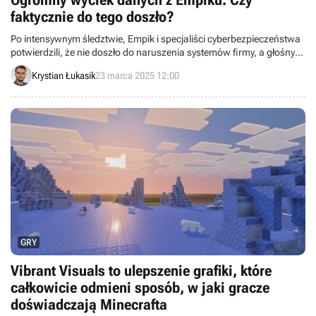
Ogromny wyciek danych z Empiku. Czy
faktycznie do tego doszło?
Po intensywnym śledztwie, Empik i specjaliści cyberbezpieczeństwa
potwierdzili, że nie doszło do naruszenia systemów firmy, a głośny
„wyciek” danych był mistyfikacją. Sprawca wykorzystał dane z
Krystian Łukasik
23 marca 2025 12:00
wcześniejszego incydentu dotyczącego innej firmy, aby stworzyć
wrażenie kradzieży danych z Empiku.
GRY
Vibrant Visuals to ulepszenie grafiki, które
całkowicie odmieni sposób, w jaki gracze
doświadczają Minecrafta