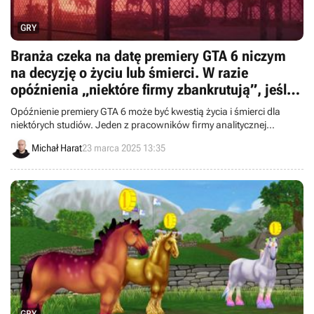
GRY
Branża czeka na datę premiery GTA 6 niczym
na decyzję o życiu lub śmierci. W razie
opóźnienia „niektóre firmy zbankrutują”, jeśli
popełnią błąd
Opóźnienie premiery GTA 6 może być kwestią życia i śmierci dla
niektórych studiów. Jeden z pracowników firmy analitycznej
Newzoo przewiduje, że ewentualna zmiana harmonogramu planów
Michał Harat
23 marca 2025 13:35
Rockstara mogłaby przyczynić się do upadku niektórych
deweloperów.
GRY