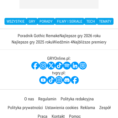
WSZYSTKIE
GRY
PORADY
FILMY I SERIALE
TECH
TEMATY
Poradnik Gothic Remake
Najlepsze gry 2026 roku
Najlepsze gry 2025 roku
Wiedźmin 4
Najbliższe premiery
GRYOnline.pl:
tvgry.pl:
O nas
Regulamin
Polityka redakcyjna
Polityka prywatności
Ustawienia cookies
Reklama
Zespół
Praca
Kontakt
Pomoc