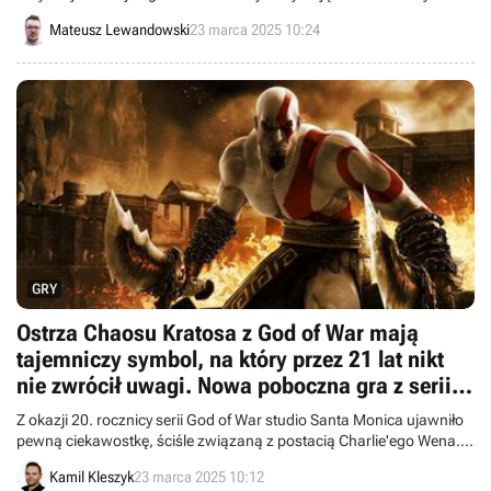
Mateusz Lewandowski
23 marca 2025 10:24
GRY
Ostrza Chaosu Kratosa z God of War mają
tajemniczy symbol, na który przez 21 lat nikt
nie zwrócił uwagi. Nowa poboczna gra z serii
ma się pojawić w 2025 roku
Z okazji 20. rocznicy serii God of War studio Santa Monica ujawniło
pewną ciekawostkę, ściśle związaną z postacią Charlie'ego Wena.
Legendarnemu projektantowi zawdzięczamy m.in. wygląd Kratosa.
Kamil Kleszyk
23 marca 2025 10:12