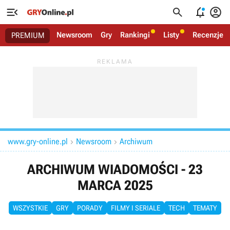




Newsroom
Gry
Rankingi
Listy
Recenzje
PREMIUM
www.gry-online.pl
Newsroom
Archiwum


ARCHIWUM WIADOMOŚCI - 23
MARCA 2025
WSZYSTKIE
GRY
PORADY
FILMY I SERIALE
TECH
TEMATY