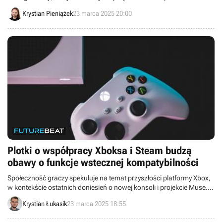
mechaniką i pomysłami na fabułę. I choć dopiero piąta z nich była tą
Krystian Pieniążek
23 marca 2025 20:00
finalną, pierwsza również ujrzała światło dzienne.
Plotki o współpracy Xboksa i Steam budzą
obawy o funkcje wstecznej kompatybilności
Społeczność graczy spekuluje na temat przyszłości platformy Xbox,
w kontekście ostatnich doniesień o nowej konsoli i projekcie Muse.
Podczas gdy partnerstwo z firmą Valve wydaje się coraz bardziej
Krystian Łukasik
23 marca 2025 18:55
prawdopodobne, niejasny pozostaje los biblioteki gier z poprzednich
generacji konsol „zielonych”.