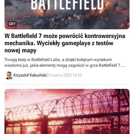
GRY
W Battlefield 7 może powrócić kontrowersyjna
mechanika. Wyciekły gameplaye z testów
nowej mapy
Trwają testy w Battlefield Labs, a dzięki kolejnym wyciekom
wiadomo już, jakie elementy mogą zagościć w grze Battlefield 7.
Wśród nich znalazła się mechanika „3D spotting” oraz mapa
Krzysztof Kałuziński
23 marca 2025 14:52
osadzona na Gibraltarze.