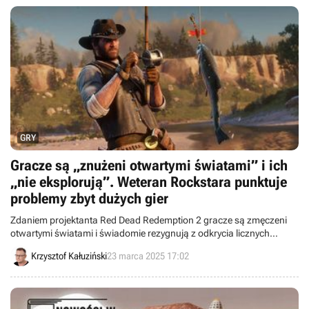
GRY
Gracze są „znużeni otwartymi światami” i ich
„nie eksplorują”. Weteran Rockstara punktuje
problemy zbyt dużych gier
Zdaniem projektanta Red Dead Redemption 2 gracze są zmęczeni
otwartymi światami i świadomie rezygnują z odkrycia licznych
znaczników widocznych na mapie. Były pracownik Rockstar Games
Krzysztof Kałuziński
23 marca 2025 17:02
zdradził też, jak manipulować odbiorcami.