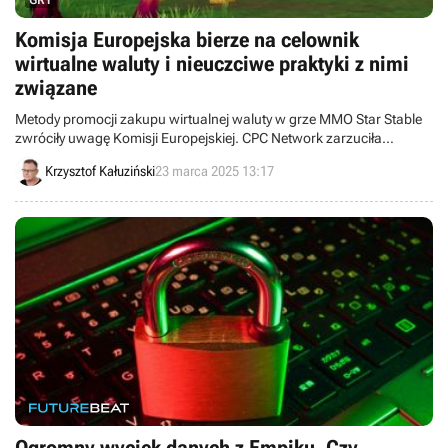
Komisja Europejska bierze na celownik
wirtualne waluty i nieuczciwe praktyki z nimi
związane
Metody promocji zakupu wirtualnej waluty w grze MMO Star Stable
zwróciły uwagę Komisji Europejskiej. CPC Network zarzuciła
twórcom stosowanie szkodliwych praktyk wobec dzieci oraz
Krzysztof Kałuziński
23 marca 2025 13:17
opublikowała kluczowe zasady, mające zapewnić bezpieczniejsze
środowisko w produkcjach online.