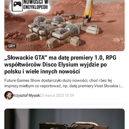
GRY
„Słowackie GTA” ma datę premiery 1.0, RPG
współtwórców Disco Elysium wyjdzie po
polsku i wiele innych nowości
Future Games Show dostarczyło dużo nowości, choć i bez tej
imprezy miałbym co raportować, np. datę premiery Vivat Slovakia i
polską wersję XXX Nightshift. Łącznie ostatni tydzień przyniósł
Krzysztof Mysiak
23 marca 2025 16:59
Encyklopedii Gier 30 świeżych tytułów i 31 zmian dat wydania.