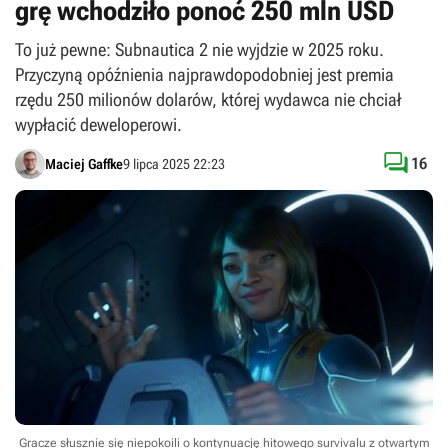
grę wchodziło ponoć 250 mln USD
To już pewne: Subnautica 2 nie wyjdzie w 2025 roku.
Przyczyną opóźnienia najprawdopodobniej jest premia
rzędu 250 milionów dolarów, której wydawca nie chciał
wypłacić deweloperowi.

16
Maciej Gaffke
9 lipca 2025 22:23
Gracze słusznie się niepokoili o kontynuację hitowego survivalu z otwartym