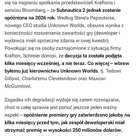
się na nagraniu spotkania przedstawicieli Kraftona i
serwisu Bloomberg – że
Subnautica 2
jednak zostanie
opóźniona na 2026 rok.
Według Steve’a Papoutsisa,
nowego CEO studia Unknown Worlds, obsuwa wynika z
konieczności rozszerzenia zawartości gry (deweloper i
wydawca mieli sprzeczne zdania w owej kwestii).
Powołując się na osoby zaznajomione z sytuacją firmy
Krafton, Schreier donosi, że
decyzja ta została podjęta
kilka miesięcy wcześniej, a nie teraz. Co więcej – wbrew
byłemu już kierownictwu Unknown Worlds
, tj. Tedowi
Gillowi, Charlie’emu Clevelandowi oraz Maxowi
McGuire’owi.
Zagadka ich degradacji wydaje się zatem rozwiązana,
choć w całej sprawie jest ponoć jeszcze jeden ważny
aspekt –
opóźnienie premiery gry zatwierdzono jakoby na
kilka miesięcy przed tym, jak zespół deweloperski miał
otrzymać premię w wysokości 250 milionów dolarów
,