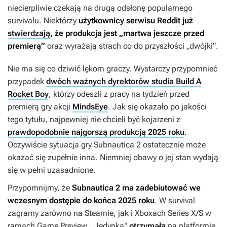
niecierpliwie czekają na drugą odsłonę popularnego
survivalu. Niektórzy
użytkownicy serwisu Reddit już
stwierdzają
, że produkcja jest „martwa jeszcze przed
premierą”
oraz wyrażają strach co do przyszłości „dwójki”.
Nie ma się co dziwić lękom graczy. Wystarczy przypomnieć
przypadek
dwóch ważnych dyrektorów studia Build A
Rocket Boy
, którzy odeszli z pracy na tydzień przed
premierą gry akcji
MindsEye
. Jak się okazało po jakości
tego tytułu, najpewniej nie chcieli być kojarzeni z
prawdopodobnie najgorszą produkcją 2025 roku
.
Oczywiście sytuacja gry
Subnautica 2
ostatecznie może
okazać się zupełnie inna. Niemniej obawy o jej stan wydają
się w pełni uzasadnione.
Przypomnijmy, że
Subnautica 2
ma zadebiutować we
wczesnym dostępie do końca 2025 roku
. W survival
zagramy zarówno na Steamie, jak i Xboxach Series X/S w
ramach Game Preview. „Jedynka”
otrzymała
na platformie