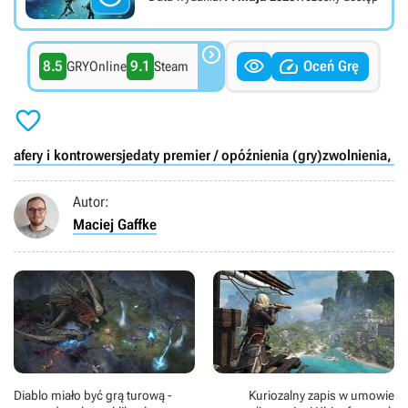



8.5
9.1
Oceń Grę
GRYOnline
Steam

afery i kontrowersje
daty premier / opóźnienia (gry)
zwolnienia, z
Autor:
Maciej Gaffke
Diablo miało być grą turową -
Kuriozalny zapis w umowie