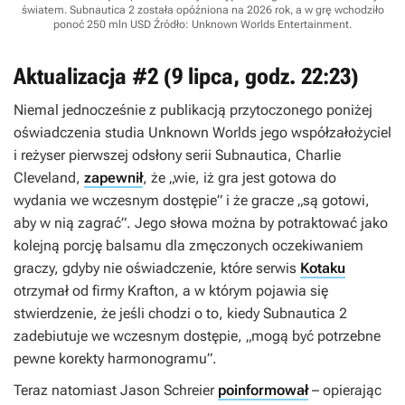
światem. Subnautica 2 została opóźniona na 2026 rok, a w grę wchodziło
ponoć 250 mln USD
Źródło: Unknown Worlds Entertainment
.
Aktualizacja #2 (9 lipca, godz. 22:23)
Niemal jednocześnie z publikacją przytoczonego poniżej
oświadczenia studia Unknown Worlds jego współzałożyciel
i reżyser pierwszej odsłony serii
Subnautica
, Charlie
Cleveland,
zapewnił
, że „wie, iż gra jest gotowa do
wydania we wczesnym dostępie” i że gracze „są gotowi,
aby w nią zagrać”. Jego słowa można by potraktować jako
kolejną porcję balsamu dla zmęczonych oczekiwaniem
graczy, gdyby nie oświadczenie, które serwis
Kotaku
otrzymał od firmy Krafton, a w którym pojawia się
stwierdzenie, że jeśli chodzi o to, kiedy
Subnautica 2
zadebiutuje we wczesnym dostępie, „mogą być potrzebne
pewne korekty harmonogramu”.
Teraz natomiast Jason Schreier
poinformował
– opierając