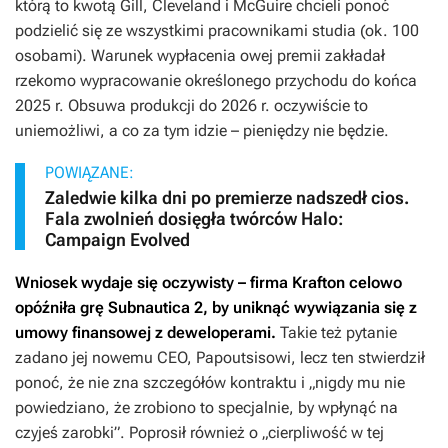
którą to kwotą Gill, Cleveland i McGuire chcieli ponoć
podzielić się ze wszystkimi pracownikami studia (ok. 100
osobami). Warunek wypłacenia owej premii zakładał
rzekomo wypracowanie określonego przychodu do końca
2025 r. Obsuwa produkcji do 2026 r. oczywiście to
uniemożliwi, a co za tym idzie – pieniędzy nie będzie.
POWIĄZANE:
Zaledwie kilka dni po premierze nadszedł cios.
Fala zwolnień dosięgła twórców Halo:
Campaign Evolved
Wniosek wydaje się oczywisty – firma Krafton celowo
opóźniła grę
Subnautica 2
, by uniknąć wywiązania się z
umowy finansowej z deweloperami.
Takie też pytanie
zadano jej nowemu CEO, Papoutsisowi, lecz ten stwierdził
ponoć, że nie zna szczegółów kontraktu i „nigdy mu nie
powiedziano, że zrobiono to specjalnie, by wpłynąć na
czyjeś zarobki”. Poprosił również o „cierpliwość w tej