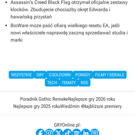
Assassin's Creed Black Flag otrzymał oficjalne zestawy
klocków. Zbudujecie chociażby okręt Edwarda i
hawańską przystań
BioWare może paść ofiarą wielkiego resetu EA, jeśli
nowi właściciele naprawdę zaczną sprzedawać studia i
marki
WSZYSTKIE
GRY
COOLDOWN
PORADY
FILMY I SERIALE
TECH
TEMATY
RSS
Poradnik Gothic Remake
Najlepsze gry 2026 roku
Najlepsze gry 2025 roku
Wiedźmin 4
Najbliższe premiery
GRYOnline.pl: