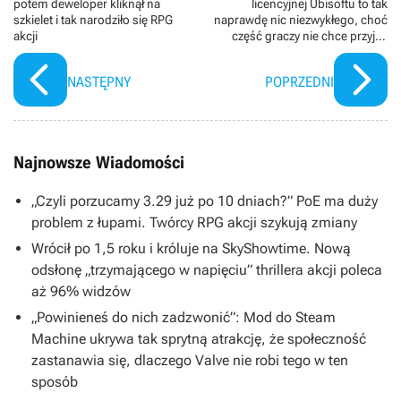
potem deweloper kliknął na
licencyjnej Ubisoftu to tak
szkielet i tak narodziło się RPG
naprawdę nic niezwykłego, choć
akcji
część graczy nie chce przyjąć
tego do wiadomości. Baldur’s
Gate 3 ma taki sam
NASTĘPNY
POPRZEDNI
Najnowsze Wiadomości
„Czyli porzucamy 3.29 już po 10 dniach?” PoE ma duży
problem z łupami. Twórcy RPG akcji szykują zmiany
Wrócił po 1,5 roku i króluje na SkyShowtime. Nową
odsłonę „trzymającego w napięciu” thrillera akcji poleca
aż 96% widzów
„Powinieneś do nich zadzwonić”: Mod do Steam
Machine ukrywa tak sprytną atrakcję, że społeczność
zastanawia się, dlaczego Valve nie robi tego w ten
sposób