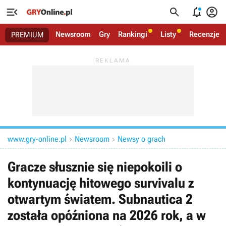




Newsroom
Gry
Rankingi
Listy
Recenzje
PREMIUM
www.gry-online.pl
Newsroom
Newsy o grach


Gracze słusznie się niepokoili o
kontynuację hitowego survivalu z
otwartym światem. Subnautica 2
została opóźniona na 2026 rok, a w