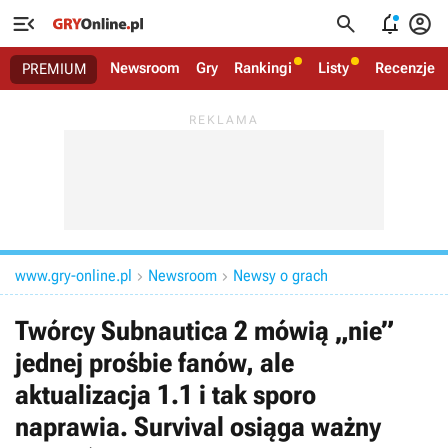




Newsroom
Gry
Rankingi
Listy
Recenzje
PREMIUM
www.gry-online.pl
Newsroom
Newsy o grach


Twórcy Subnautica 2 mówią „nie”
jednej prośbie fanów, ale
aktualizacja 1.1 i tak sporo
naprawia. Survival osiąga ważny