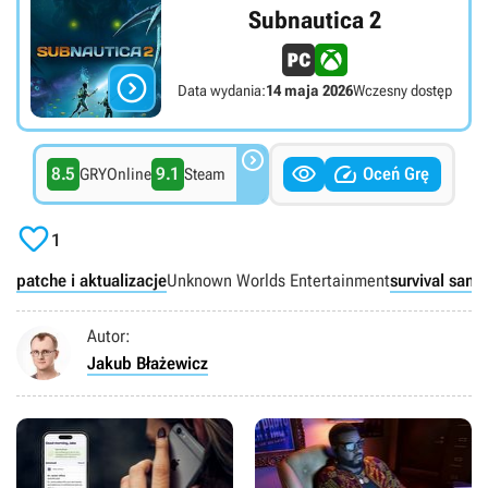
Subnautica 2

Data wydania:
14 maja 2026
Wczesny dostęp



8.5
9.1
Oceń Grę
GRYOnline
Steam

1
patche i aktualizacje
Unknown Worlds Entertainment
survival san
Autor:
Jakub Błażewicz