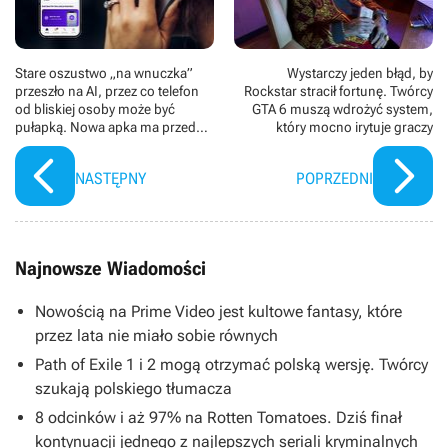
Stare oszustwo „na wnuczka”
Wystarczy jeden błąd, by
przeszło na AI, przez co telefon
Rockstar stracił fortunę. Twórcy
od bliskiej osoby może być
GTA 6 muszą wdrożyć system,
pułapką. Nowa apka ma przed
który mocno irytuje graczy
tym chronić
NASTĘPNY
POPRZEDNI
Najnowsze Wiadomości
Nowością na Prime Video jest kultowe fantasy, które
przez lata nie miało sobie równych
Path of Exile 1 i 2 mogą otrzymać polską wersję. Twórcy
szukają polskiego tłumacza
8 odcinków i aż 97% na Rotten Tomatoes. Dziś finał
kontynuacji jednego z najlepszych seriali kryminalnych