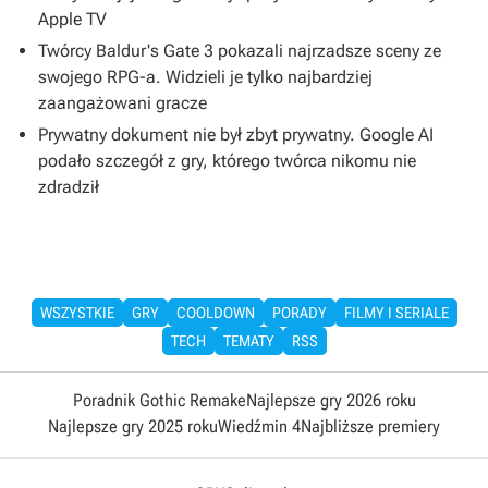
Apple TV
Twórcy Baldur's Gate 3 pokazali najrzadsze sceny ze
swojego RPG-a. Widzieli je tylko najbardziej
zaangażowani gracze
Prywatny dokument nie był zbyt prywatny. Google AI
podało szczegół z gry, którego twórca nikomu nie
zdradził
WSZYSTKIE
GRY
COOLDOWN
PORADY
FILMY I SERIALE
TECH
TEMATY
RSS
Poradnik Gothic Remake
Najlepsze gry 2026 roku
Najlepsze gry 2025 roku
Wiedźmin 4
Najbliższe premiery