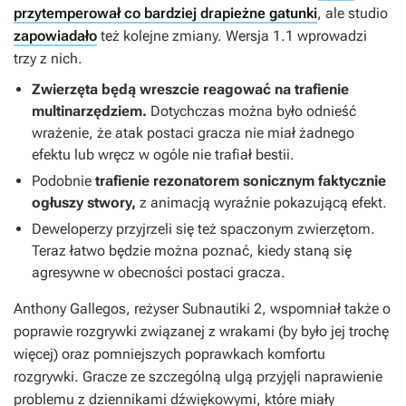
przytemperował co bardziej drapieżne gatunki
, ale studio
zapowiadało
też kolejne zmiany. Wersja 1.1 wprowadzi
trzy z nich.
Zwierzęta będą wreszcie reagować na trafienie
multinarzędziem.
Dotychczas można było odnieść
wrażenie, że atak postaci gracza nie miał żadnego
efektu lub wręcz w ogóle nie trafiał bestii.
Podobnie
trafienie rezonatorem sonicznym faktycznie
ogłuszy stwory,
z animacją wyraźnie pokazującą efekt.
Deweloperzy przyjrzeli się też spaczonym zwierzętom.
Teraz łatwo będzie można poznać, kiedy staną się
agresywne w obecności postaci gracza.
Anthony Gallegos, reżyser
Subnautiki 2
, wspomniał także o
poprawie rozgrywki związanej z wrakami (by było jej trochę
więcej) oraz pomniejszych poprawkach komfortu
rozgrywki. Gracze ze szczególną ulgą przyjęli naprawienie
problemu z dziennikami dźwiękowymi, które miały