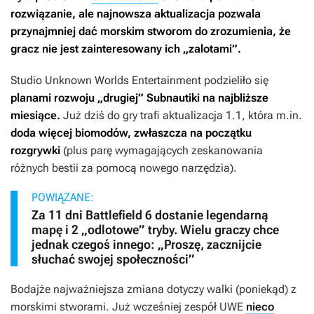
rozwiązanie, ale najnowsza aktualizacja pozwala
przynajmniej dać morskim stworom do zrozumienia, że
gracz nie jest zainteresowany ich „zalotami”.
Studio Unknown Worlds Entertainment podzieliło się
planami rozwoju „drugiej”
Subnautiki
na najbliższe
miesiące.
Już dziś do gry trafi aktualizacja 1.1, która m.in.
doda więcej biomodów, zwłaszcza na początku
rozgrywki
(plus parę wymagających zeskanowania
różnych bestii za pomocą nowego narzędzia).
POWIĄZANE:
Za 11 dni Battlefield 6 dostanie legendarną
mapę i 2 „odlotowe” tryby. Wielu graczy chce
jednak czegoś innego: „Proszę, zacznijcie
słuchać swojej społeczności”
Bodajże najważniejsza zmiana dotyczy walki (poniekąd) z
morskimi stworami. Już wcześniej zespół UWE
nieco