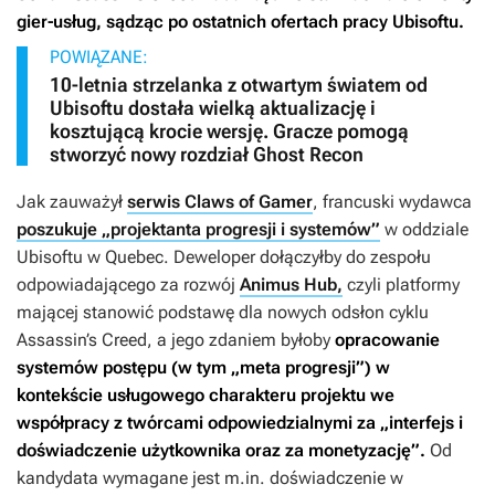
gier-usług, sądząc po ostatnich ofertach pracy Ubisoftu.
POWIĄZANE:
10-letnia strzelanka z otwartym światem od
Ubisoftu dostała wielką aktualizację i
kosztującą krocie wersję. Gracze pomogą
stworzyć nowy rozdział Ghost Recon
Jak zauważył
serwis Claws of Gamer
, francuski wydawca
poszukuje „projektanta progresji i systemów”
w oddziale
Ubisoftu w Quebec. Deweloper dołączyłby do zespołu
odpowiadającego za rozwój
Animus Hub,
czyli platformy
mającej stanowić podstawę dla nowych odsłon cyklu
Assassin’s Creed
, a jego zdaniem
byłoby
opracowanie
systemów postępu (w tym „meta progresji”) w
kontekście usługowego charakteru projektu we
współpracy z twórcami odpowiedzialnymi za „interfejs i
doświadczenie użytkownika oraz za monetyzację”.
Od
kandydata wymagane jest m.in. doświadczenie w