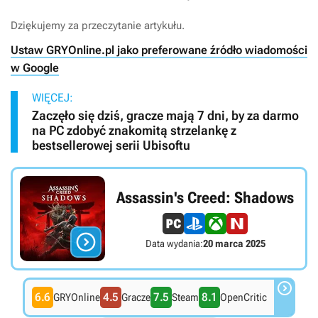
Dziękujemy za przeczytanie artykułu.
Ustaw GRYOnline.pl jako preferowane źródło wiadomości
w Google
WIĘCEJ:
Zaczęło się dziś, gracze mają 7 dni, by za darmo
na PC zdobyć znakomitą strzelankę z
bestsellerowej serii Ubisoftu
Assassin's Creed: Shadows

Data wydania:
20 marca 2025

6.6
4.5
7.5
8.1
GRYOnline
Gracze
Steam
OpenCritic