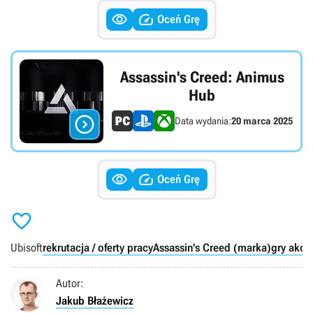


Oceń Grę
Assassin's Creed: Animus
Hub

Data wydania:
20 marca 2025


Oceń Grę

Ubisoft
rekrutacja / oferty pracy
Assassin's Creed (marka)
gry akcj
Autor:
Jakub Błażewicz