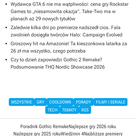
Wydawca GTA 6 nie ma wątpliwości: cena gry Rockstar
Games to „niesamowita okazja”. Take-Two ma w
planach aż 29 nowych tytułów
Zaledwie kilka dni po premierze nadszedł cios. Fala
zwolnień dosięgła twórców Halo: Campaign Evolved
Groszowy hit na Amazonie! Ta kieszonkowa latarka za
26 zł ma wszystko, czego potrzeba
Czy to dzień zapowiedzi Gothic 2 Remake?
Podsumowanie THQ Nordic Showcase 2026
WSZYSTKIE
GRY
COOLDOWN
PORADY
FILMY I SERIALE
TECH
TEMATY
RSS
Poradnik Gothic Remake
Najlepsze gry 2026 roku
Najlepsze gry 2025 roku
Wiedźmin 4
Najbliższe premiery