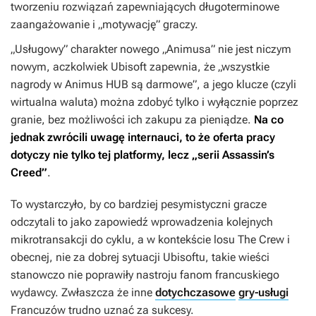
tworzeniu rozwiązań zapewniających długoterminowe
zaangażowanie i „motywację” graczy.
„Usługowy” charakter nowego „
Animusa
” nie jest niczym
nowym, aczkolwiek Ubisoft zapewnia, że „wszystkie
nagrody w
Animus HUB
są darmowe”, a jego klucze (czyli
wirtualna waluta) można zdobyć tylko i wyłącznie poprzez
granie, bez możliwości ich zakupu za pieniądze.
Na co
jednak zwrócili uwagę internauci, to że oferta pracy
dotyczy nie tylko tej platformy, lecz „serii
Assassin’s
Creed
”
.
To wystarczyło, by co bardziej pesymistyczni gracze
odczytali to jako zapowiedź wprowadzenia kolejnych
mikrotransakcji do cyklu, a w kontekście losu
The Crew
i
obecnej, nie za dobrej sytuacji Ubisoftu, takie wieści
stanowczo nie poprawiły nastroju fanom francuskiego
wydawcy. Zwłaszcza że inne
dotychczasowe
gry-usługi
Francuzów trudno uznać za sukcesy.