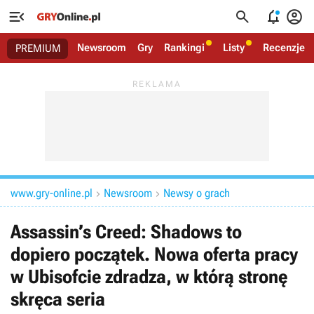




Newsroom
Gry
Rankingi
Listy
Recenzje
PREMIUM
www.gry-online.pl
Newsroom
Newsy o grach


Assassin’s Creed: Shadows to
dopiero początek. Nowa oferta pracy
w Ubisofcie zdradza, w którą stronę
skręca seria