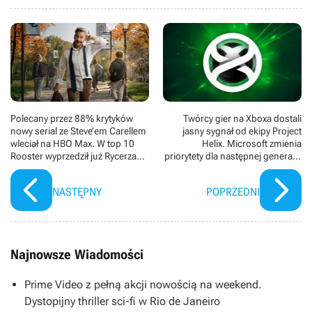
Polecany przez 88% krytyków
Twórcy gier na Xboxa dostali
nowy serial ze Steve’em Carellem
jasny sygnał od ekipy Project
wleciał na HBO Max. W top 10
Helix. Microsoft zmienia
Rooster wyprzedził już Rycerza
priorytety dla następnej generacji
siedmiu królestw
konsol i PC
NASTĘPNY
POPRZEDNI
Najnowsze Wiadomości
Prime Video z pełną akcji nowością na weekend.
Dystopijny thriller sci-fi w Rio de Janeiro