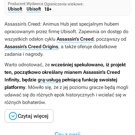
Producent:
Wydawca:
Ograniczenia wiekowe:
Ubisoft
Ubisoft
18+
Assassin’s Creed: Animus Hub
jest specjalnym hubem
opracowanym przez firmę Ubisoft. Zapewnia on dostęp do
wszystkich odsłon cyklu
Assassin’s Creed
, począwszy od
Assassin’s Creed Origins
, a także oferuje dodatkowe
zadania i nagrody.
Warto odnotować, że
wcześniej spekulowano, iż projekt
ten, początkowo określany mianem
Assassin’s Creed
Infinity
, będzie
grą-usługą
pełniącą funkcję swoistej
platformy
. Mówiło się, że z jej poziomu gracze będą mogli
udawać się do różnych epok historycznych i wcielać się w
różnych bohaterów.

Czytaj więcej
Gry z serii