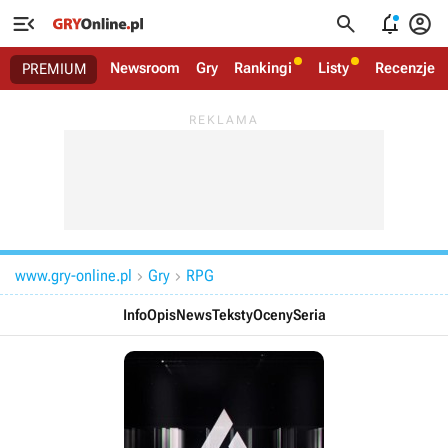




Newsroom
Gry
Rankingi
Listy
Recenzje
PREMIUM
www.gry-online.pl
Gry
RPG


Info
Opis
News
Teksty
Oceny
Seria