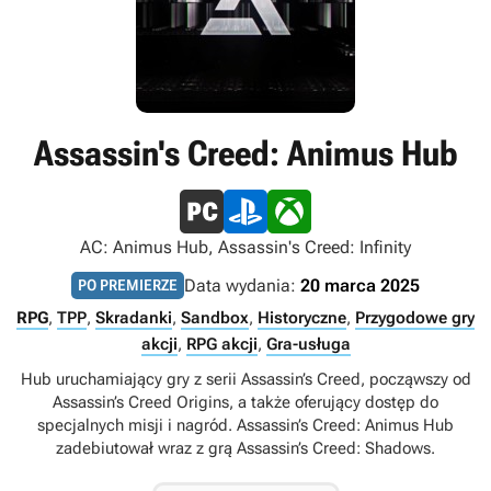
Assassin's Creed: Animus Hub
AC: Animus Hub, Assassin's Creed: Infinity
Data wydania:
20 marca 2025
PO PREMIERZE
RPG
,
TPP
,
Skradanki
,
Sandbox
,
Historyczne
,
Przygodowe gry
akcji
,
RPG akcji
,
Gra-usługa
Hub uruchamiający gry z serii Assassin’s Creed, począwszy od
Assassin’s Creed Origins, a także oferujący dostęp do
specjalnych misji i nagród. Assassin’s Creed: Animus Hub
zadebiutował wraz z grą Assassin’s Creed: Shadows.