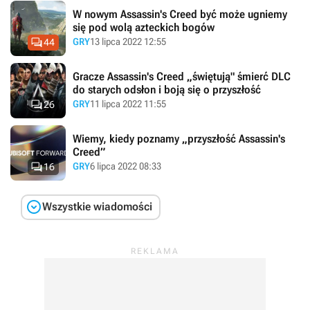
W nowym Assassin's Creed być może ugniemy
się pod wolą azteckich bogów

GRY
13 lipca 2022 12:55
44
Gracze Assassin's Creed „świętują" śmierć DLC
do starych odsłon i boją się o przyszłość

GRY
11 lipca 2022 11:55
26
Wiemy, kiedy poznamy „przyszłość Assassin's
Creed”

GRY
6 lipca 2022 08:33
16

Wszystkie wiadomości