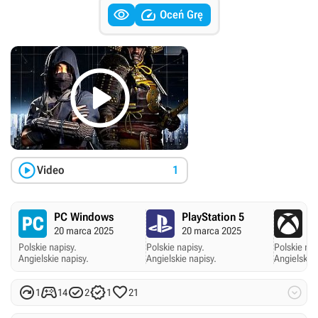


Oceń Grę


Video
1
PC Windows
PlayStation 5
X
20 marca 2025
20 marca 2025
2
Polskie napisy.
Polskie napisy.
Polskie nap
Angielskie napisy.
Angielskie napisy.
Angielskie 






1
14
2
1
21