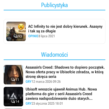
Publicystyka
AC Infinity to nie jest dobry kierunek. Asasyny
i tak są za długie

OPINIE
8 lipca 2021
93
Wiadomości
Assassin’s Creed: Shadows to dopiero początek.
Nowa oferta pracy w Ubisofcie zdradza, w którą
stronę skręca seria

11
GRY
12 marca 2026 09:26
Ubisoft wreszcie ujawnił Animus Hub. Nowa
platforma do gier z serii Assassin’s Creed
zawiera nadspodziewanie dużo starych

14
rozwiązań
GRY
23 stycznia 2025 18:01