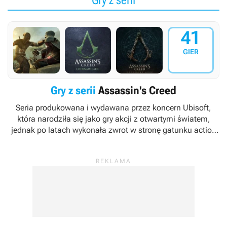
41
GIER
Gry z serii
Assassin's Creed
Seria produkowana i wydawana przez koncern Ubisoft,
która narodziła się jako gry akcji z otwartymi światem,
jednak po latach wykonała zwrot w stronę gatunku action
RPG. Cykl zadebiutował w 2007 roku grą
Assassin's Creed
.
Za twórców marki uznawani są Patrice Désilets, Jade
Raymond oraz Corey May.