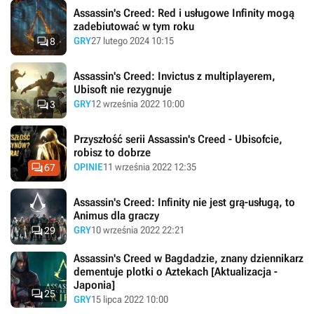
Assassin's Creed: Red i usługowe Infinity mogą
zadebiutować w tym roku

GRY
27 lutego 2024 10:15
8
Assassin's Creed: Invictus z multiplayerem,
Ubisoft nie rezygnuje

GRY
12 września 2022 10:00
3
Przyszłość serii Assassin's Creed - Ubisofcie,
robisz to dobrze

OPINIE
11 września 2022 12:35
67
Assassin's Creed: Infinity nie jest grą-usługą, to
Animus dla graczy

GRY
10 września 2022 22:21
29
Assassin's Creed w Bagdadzie, znany dziennikarz
dementuje plotki o Aztekach [Aktualizacja -
Japonia]

25
GRY
15 lipca 2022 10:00