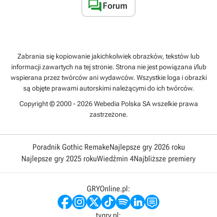

Forum
gra tym statkiem daje dużo przyjemności
Zabrania się kopiowanie jakichkolwiek obrazków, tekstów lub
informacji zawartych na tej stronie. Strona nie jest powiązana i/lub
wspierana przez twórców ani wydawców. Wszystkie loga i obrazki
są objęte prawami autorskimi należącymi do ich twórców.
Copyright © 2000 - 2026 Webedia Polska SA wszelkie prawa
zastrzeżone.
Poradnik Gothic Remake
Najlepsze gry 2026 roku
Najlepsze gry 2025 roku
Wiedźmin 4
Najbliższe premiery
GRYOnline.pl:
tvgry.pl: