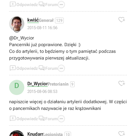



Odpowiedz
Forum

kwiść
Generał
129
😊
2015-08-11 16:56
@Dr_Wycior
Pancerniki już poprawione. Dzięki :)
Co do artylerii, to będziemy o tym pamiętać podczas
przygotowywania pierwszej aktualizacji.



Odpowiedz
Forum

Dr_Wycior
D
Pretorianin
9
2015-08-06 08:53
napiszcie więcej o działaniu artylerii dodatkowej. W części
o pancernikach nazywacie je raz krążownikani



Odpowiedz
Forum

Knudarr
Legionista
10