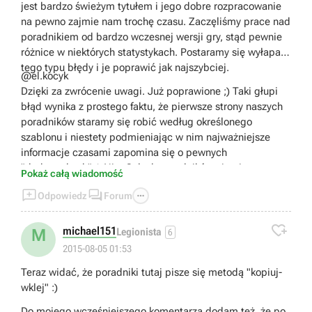
Sprawia to, że część pocisków w ogóle nie trafi, część
jest bardzo świeżym tytułem i jego dobre rozpracowanie
odbije się od boku okrętu, a część trafi w wystające
na pewno zajmie nam trochę czasu. Zaczęliśmy prace nad
elementy, nadbudówki, kominy, działa i również nie zada
poradnikiem od bardzo wczesnej wersji gry, stąd pewnie
obrażeń. Dużo lepszy efekt daje pocisk HE, chociaż należy
różnice w niektórych statystykach. Postaramy się wyłapać
się wtedy nastawić, że bazujemy nie na zadawaniu
tego typu błędy i je poprawić jak najszybciej.
@el.kocyk
obrażeń, a na podpaleniu przeciwnika. Oczywiście, tak jak
Dzięki za zwrócenie uwagi. Już poprawione ;) Taki głupi
wspomniałem wcześniej, musimy bazować na pewnych
błąd wynika z prostego faktu, że pierwsze strony naszych
ogólnikach. W przypadku poszczególnych okrętów są
poradników staramy się robić według określonego
różnice w zasięgu strzelania a także kącie pod jakim leci
szablonu i niestety podmieniając w nim najważniejsze
pocisk. Bardziej zaawansowani gracze sami poprzez
informacje czasami zapomina się o pewnych
próby dojdą co na danym okręcie najbardziej się opłaca.
"drobnostkach" ;) Nie. Całych poradników nie piszemy
- Przechodząc do pancernika South Carolina, muszę
Pokaż całą wiadomość
metodą "kopiuj-wklej" ^^
utrzymać, że jest to tragiczny okręt. Może nie sam w



Odpowiedz
Forum
sobie, ale w porównaniu do każdego innego. Mała
mobilność, zwrotność, niewielki zasięg dział i

najważniejsze, ich liczba. Oczywiście, z pewnością znajdą
michael151
M
Legionista
6
się osoby, którym gra nim będzie sprawiała przyjemność,
2015-08-05 01:53
ale z obiektywnego punktu widzenia to jest po prostu
Teraz widać, że poradniki tutaj pisze się metodą "kopiuj-
słaby okręt.
wklej" :)
- Do poradnika nie byłem zmuszany, sam się
zaoferowałem do jego napisania ;)
Do mojego wcześniejszego komentarza dodam też, że po