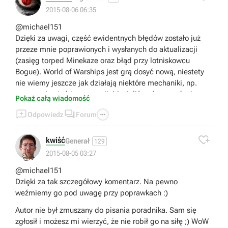
2015-08-06 06:35
@michael151
Dzięki za uwagi, część ewidentnych błędów zostało już
przeze mnie poprawionych i wysłanych do aktualizacji
(zasięg torped Minekaze oraz błąd przy lotniskowcu
Bogue). World of Warships jest grą dosyć nową, niestety
nie wiemy jeszcze jak działają niektóre mechaniki, np.
system obrażeń i penetracji. Musieliśmy bazować więc na
Pokaż całą wiadomość
dużej ogólności. Poradnik ma na celu przede wszystkim



Odpowiedz
Forum
zapoznanie nowych graczy z produkcją, a tym
średniozaawansowanym dać uniwersalne porady na temat

zachowania na polub bitwy różnymi okrętami. W
kwiść
Generał
129
przyszłości poradnik z pewnością zostanie zaktualizowany
👍
2015-08-05 03:27
o bardziej zaawansowane mechaniki rządzące grą.
@michael151
- Co do strzelania z pocisków przeciwpancernych na
Dzięki za tak szczegółowy komentarz. Na pewno
maksymalnych dystansach. Owszem, pocisk trafiający w
weźmiemy go pod uwagę przy poprawkach :)
przeciwnika prawdopodobnie przebije wtedy pancerz i
zada większe obrażenia niż odłamkowo-burzący. Niestety
Autor nie był zmuszany do pisania poradnika. Sam się
na tam dużo odległości nie możemy w ogóle celować.
zgłosił i możesz mi wierzyć, że nie robił go na siłę ;) WoW