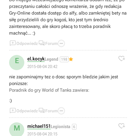
przeczytaniu całości odnoszę wrażenie, że gdy redakcja
Gry-Online dostała dostęp do alfy, albo zamkniętej bety na
siłę przydzielili do gry kogoś, kto jest tym średnio
zainteresowany, ale skoro płacą to trzeba poradnik
machnąć... :)



Odpowiedz
Forum

el.kocyk
E
Legend
198
2015-08-04 20:42
nie zapominajmy tez o dosc sporym bledzie jakim jest
ponizsze:
Poradnik do gry
World of Tanks
zawiera:
:)



Odpowiedz
Forum

michael151
M
Legionista
6
2015-08-04 20:15