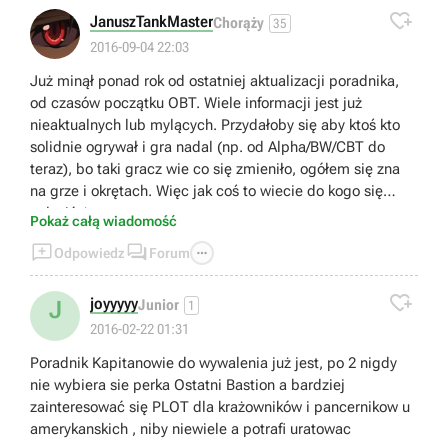

JanuszTankMaster
Chorąży
35
2016-09-04 22:03
Już minął ponad rok od ostatniej aktualizacji poradnika,
od czasów początku OBT. Wiele informacji jest już
nieaktualnych lub mylących. Przydałoby się aby ktoś kto
solidnie ogrywał i gra nadal (np. od Alpha/BW/CBT do
teraz), bo taki gracz wie co się zmieniło, ogółem się zna
na grze i okrętach. Więc jak coś to wiecie do kogo się
zgłosić ;)
Pokaż całą wiadomość



Odpowiedz
Forum

joyyyyy
J
Junior
1
2016-02-22 01:31
Poradnik Kapitanowie do wywalenia już jest, po 2 nigdy
nie wybiera sie perka Ostatni Bastion a bardziej
zainteresować się PLOT dla krażowników i pancernikow u
amerykanskich , niby niewiele a potrafi uratowac