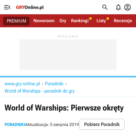




Newsroom
Gry
Rankingi
Listy
Recenzje
PREMIUM
www.gry-online.pl
Poradniki


World of Warships - poradnik do gry
World of Warships: Pierwsze okręty
Pobierz Poradnik
PORADNIKI
Aktualizacja:
5 sierpnia 2019