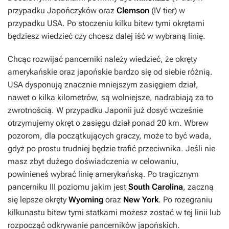
przypadku Japończyków oraz
Clemson
(IV tier) w
przypadku USA. Po stoczeniu kilku bitew tymi okrętami
będziesz wiedzieć czy chcesz dalej iść w wybraną linię.
Chcąc rozwijać pancerniki należy wiedzieć, że okręty
amerykańskie oraz japońskie bardzo się od siebie różnią.
USA dysponują znacznie mniejszym zasięgiem dział,
nawet o kilka kilometrów, są wolniejsze, nadrabiają za to
zwrotnością. W przypadku Japonii już dosyć wcześnie
otrzymujemy okręt o zasięgu dział ponad 20 km. Wbrew
pozorom, dla początkujących graczy, może to być wada,
gdyż po prostu trudniej będzie trafić przeciwnika. Jeśli nie
masz zbyt dużego doświadczenia w celowaniu,
powinieneś wybrać linię amerykańską. Po tragicznym
pancerniku III poziomu jakim jest
South Carolina
, zaczną
się lepsze okręty
Wyoming
oraz
New York
. Po rozegraniu
kilkunastu bitew tymi statkami możesz zostać w tej linii lub
rozpocząć odkrywanie pancerników japońskich.