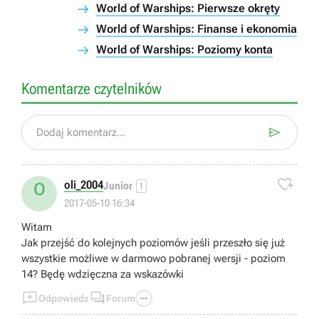
World of Warships: Pierwsze okręty
World of Warships: Finanse i ekonomia
World of Warships: Poziomy konta
Komentarze czytelników

Dodaj komentarz...

oli_2004
O
Junior
1
2017-05-10 16:34
Witam
Jak przejść do kolejnych poziomów jeśli przeszło się już
wszystkie możliwe w darmowo pobranej wersji - poziom
14? Będę wdzięczna za wskazówki



Odpowiedz
Forum