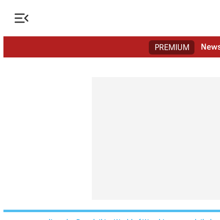

New
PREMIUM