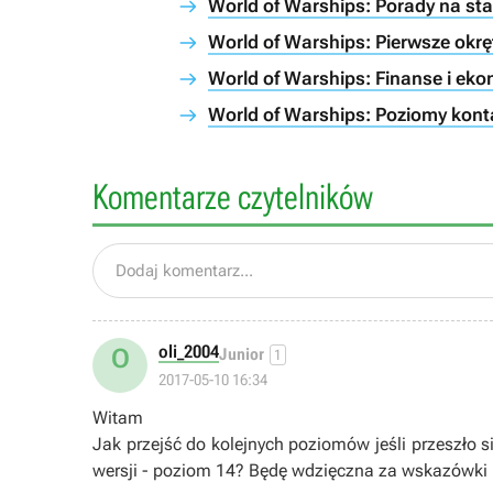
World of Warships: Porady na sta
World of Warships: Pierwsze okrę
World of Warships: Finanse i ek
World of Warships: Poziomy kont
Komentarze czytelników
Dodaj komentarz...
oli_2004
O
Junior
1
2017-05-10 16:34
Witam
Jak przejść do kolejnych poziomów jeśli przeszło 
wersji - poziom 14? Będę wdzięczna za wskazówki