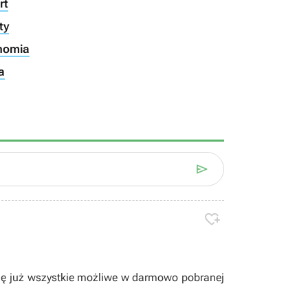
rt
ty
onomia
a


się już wszystkie możliwe w darmowo pobranej