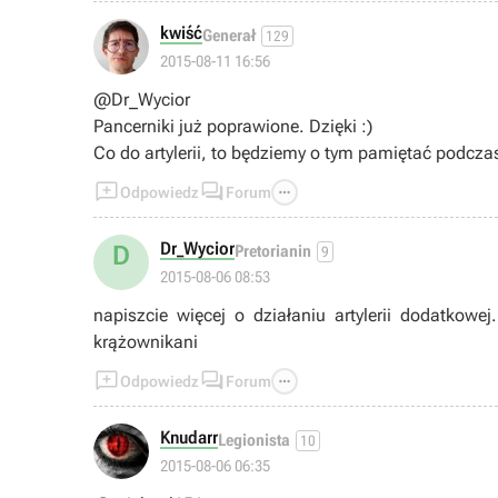
kwiść
Generał
129
2015-08-11 16:56
@Dr_Wycior
Pancerniki już poprawione. Dzięki :)
Co do artylerii, to będziemy o tym pamiętać podcza



Odpowiedz
Forum
Dr_Wycior
D
Pretorianin
9
2015-08-06 08:53
napiszcie więcej o działaniu artylerii dodatkowe
krążownikani



Odpowiedz
Forum
Knudarr
Legionista
10
2015-08-06 06:35