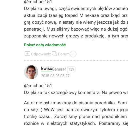
@michael151
Dzięki za uwagi, część ewidentnych błędów zostało
aktualizacji (zasięg torped Minekaze oraz błąd pr
grą dosyć nową, niestety nie wiemy jeszcze jak dzi
penetracji. Musieliśmy bazować więc na dużej ogó
zapoznanie nowych graczy z produkcją, a tym ś
na temat zachowania na polub bitwy różnymi ok
Pokaż całą wiadomość
zostanie zaktualizowany o bardziej zaawansowane



Odpowiedz
Forum
- Co do strzelania z pocisków przeciwpancernych
trafiający w przeciwnika prawdopodobnie przebije
kwiść
Generał
129
odłamkowo-burzący. Niestety na tam dużo odległo
2015-08-05 03:27
że część pocisków w ogóle nie trafi, część odbije 
elementy, nadbudówki, kominy, działa i również ni
@michael151
HE, chociaż należy się wtedy nastawić, że bazuje
Dzięki za tak szczegółowy komentarz. Na pewno w
przeciwnika. Oczywiście, tak jak wspomniał
Autor nie był zmuszany do pisania poradnika. Sam si
ogólnikach. W przypadku poszczególnych okrętów s
na siłę ;) WoW jest bardzo świeżym tytułem i j
pod jakim leci pocisk. Bardziej zaawansowani g
trochę czasu. Zaczęliśmy prace nad poradnikiem
okręcie najbardziej się opłaca.
różnice w niektórych statystykach. Postaramy si
- Przechodząc do pancernika South Carolina, muszę 