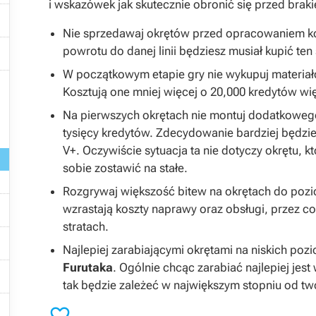
i wskazówek jak skutecznie obronić się przed bra

Nie sprzedawaj okrętów przed opracowaniem 

powrotu do danej linii będziesz musiał kupić ten
W początkowym etapie gry nie wykupuj materiał

Kosztują one mniej więcej o 20,000 kredytów wi
Na pierwszych okrętach nie montuj dodatkowego
tysięcy kredytów. Zdecydowanie bardziej będzie
V+. Oczywiście sytuacja ta nie dotyczy okrętu, k
sobie zostawić na stałe.
Rozgrywaj większość bitew na okrętach do pozi

wzrastają koszty naprawy oraz obsługi, przez 
stratach.

Najlepiej zarabiającymi okrętami na niskich poz
Furutaka
. Ogólnie chcąc zarabiać najlepiej jest

tak będzie zależeć w największym stopniu od tw
