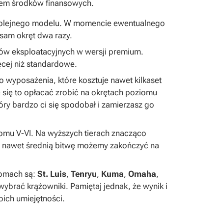
kiem środków finansowych.
kolejnego modelu. W momencie ewentualnego
 sam okręt dwa razy.
ów eksploatacyjnych w wersji premium.
ęcej niż standardowe.
 wyposażenia, które kosztuje nawet kilkaset
 się to opłacać zrobić na okrętach poziomu
tóry bardzo ci się spodobał i zamierzasz go
omu V-VI. Na wyższych tierach znacząco
co nawet średnią bitwę możemy zakończyć na
iomach są:
St. Luis
,
Tenryu
,
Kuma
,
Omaha
,
 wybrać krążowniki. Pamiętaj jednak, że wynik i
oich umiejętności.