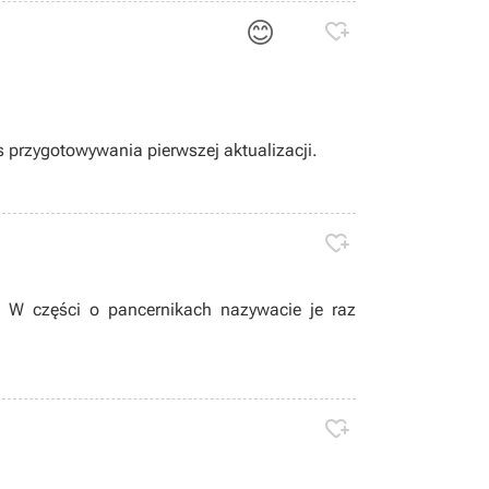
😊

s przygotowywania pierwszej aktualizacji.

j. W części o pancernikach nazywacie je raz
