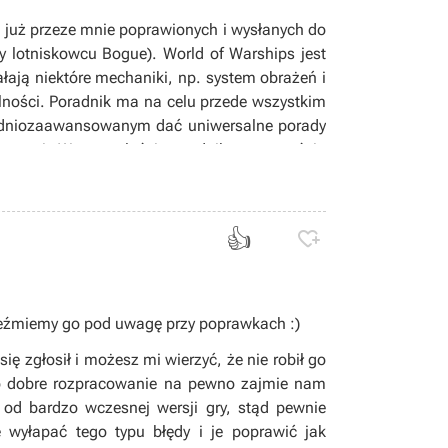
 już przeze mnie poprawionych i wysłanych do
zy lotniskowcu Bogue). World of Warships jest
ałają niektóre mechaniki, np. system obrażeń i
lności. Poradnik ma na celu przede wszystkim
redniozaawansowanym dać uniwersalne porady
rętami. W przyszłości poradnik z pewnością
 mechaniki rządzące grą.
 na maksymalnych dystansach. Owszem, pocisk
 wtedy pancerz i zada większe obrażenia niż
👍

ści nie możemy w ogóle celować. Sprawia to,
się od boku okrętu, a część trafi w wystające
e zada obrażeń. Dużo lepszy efekt daje pocisk
my nie na zadawaniu obrażeń, a na podpaleniu
eźmiemy go pod uwagę przy poprawkach :)
em wcześniej, musimy bazować na pewnych
ę zgłosił i możesz mi wierzyć, że nie robił go
ą różnice w zasięgu strzelania a także kącie
ego dobre rozpracowanie na pewno zajmie nam
racze sami poprzez próby dojdą co na danym
 od bardzo wczesnej wersji gry, stąd pewnie
ę wyłapać tego typu błędy i je poprawić jak
utrzymać, że jest to tragiczny okręt. Może nie