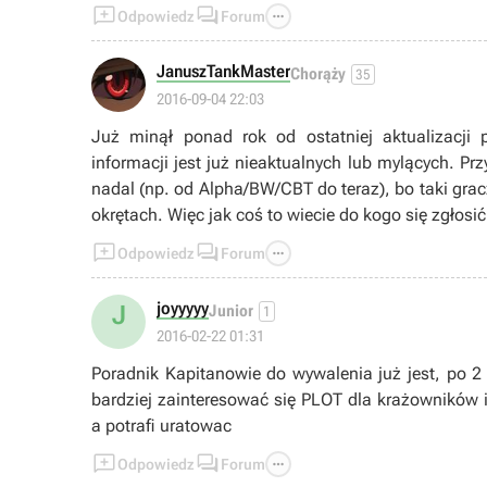



Odpowiedz
Forum
JanuszTankMaster
Chorąży
35
2016-09-04 22:03
Już minął ponad rok od ostatniej aktualizacji
informacji jest już nieaktualnych lub mylących. Prz
nadal (np. od Alpha/BW/CBT do teraz), bo taki gracz
okrętach. Więc jak coś to wiecie do kogo się zgłosić 



Odpowiedz
Forum
joyyyyy
J
Junior
1
2016-02-22 01:31
Poradnik Kapitanowie do wywalenia już jest, po 2 
bardziej zainteresować się PLOT dla krażowników i
a potrafi uratowac



Odpowiedz
Forum