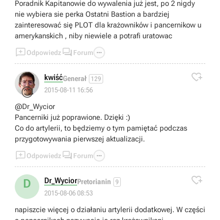
Poradnik Kapitanowie do wywalenia już jest, po 2 nigdy
nie wybiera sie perka Ostatni Bastion a bardziej
zainteresować się PLOT dla krażowników i pancernikow u
amerykanskich , niby niewiele a potrafi uratowac



Odpowiedz
Forum

kwiść
Generał
129
😊
2015-08-11 16:56
@Dr_Wycior
Pancerniki już poprawione. Dzięki :)
Co do artylerii, to będziemy o tym pamiętać podczas
przygotowywania pierwszej aktualizacji.



Odpowiedz
Forum

Dr_Wycior
D
Pretorianin
9
2015-08-06 08:53
napiszcie więcej o działaniu artylerii dodatkowej. W części