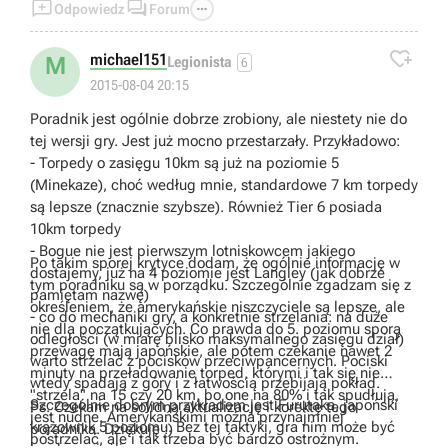



Odpowiedz
Forum

michael151
M
Legionista
6
2015-08-04 20:15
Poradnik jest ogólnie dobrze zrobiony, ale niestety nie do
tej wersji gry. Jest już mocno przestarzały. Przykładowo:
- Torpedy o zasięgu 10km są już na poziomie 5
(Minekaze), choć według mnie, standardowe 7 km torpedy
są lepsze (znacznie szybsze). Również Tier 6 posiada
10km torpedy
- Bogue nie jest pierwszym lotniskowcem jakiego
Po takim sporej krytyce dodam, że ogólnie informację w
dostajemy, już na 4 poziomie jest Langley (jak dobrze
tym poradniku są w porządku. Szczególnie zgadzam się z
pamiętam nazwę)
określeniem, że amerykańskie niszczyciele są lepsze, ale
- co do mechaniki gry, a konkretnie strzelania: na duże
nie dla początkujących. Co prawda do 5. poziomu sporą
odległości (w miarę blisko maksymalnego zasięgu dział)
przewagę mają japońskie, ale potem czekanie nawet 2
warto strzelać z pocisków przeciwpancernych. Pociski
minuty na przeładowanie torped, którymi i tak się nie
wtedy spadają z góry i z łatwością przebijają pokład.
"strzela" na 15 czy 20 km, bo one na 80% i tak spudłują,
Szczególnie dobrym przykładem jest Furutaka, japoński
Ps. Czekam na solidną aktualizację i korektę tego
jest nudne. Amerykańskimi można przynajmniej
krążownik 5 poziomu. Bez tej taktyki, gra nim może być
poradnika. Dziękuję :)
postrzelać, ale i tak trzeba być bardzo ostrożnym.