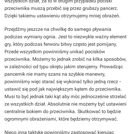
wszystkich dział, za to w drugim przypadku pociski
przeciwnika muszą przebić się przez grubszy pancerz.
Dzięki takiemu ustawieniu otrzymujemy mniej obrażeń.
Przejdźmy jeszcze na chwilkę do samego pływania
podczas wymiany ognia. Jest to niezwykle ważny element
gry, który podczas ferworu bitwy często jest pomijany.
Przede wszystkim powinniśmy unikać pocisków
przeciwnika. Możemy to jednak zrobić na kilka sposobów,
w zależności od typu okrętu jakim sterujemy. Prowadząc
pancernik nie mamy szans na szybkie manewry,
powinniśmy więc starać się wykonać tylko jedną rzecz -
ustawić się pod jak największym kątem do przeciwnika.
Musi to być jednak taki kąt aby móc jednocześnie strzelać
ze wszystkich dział. Absolutnie nie możemy być ustawieni
centralnie bokiem do przeciwnika. Skutkować to będzie
ogromnymi obrażeniami, które będziemy otrzymywać.
Nieco inną taktykę powinniśmy zastosować kierując