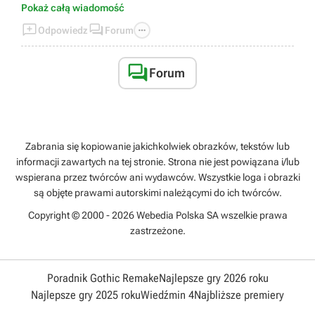
bardzo uciążliwa
Pokaż całą wiadomość
- South Carolina nie jest tragicznym pancernikiem. Gra



Odpowiedz
Forum
nim może nie jest najłatwiejsza, ale po opanowaniu kilku
zasad typu: nie płyń po linii prostej blisko wysp czy zasłon
dymnych oraz odpowiedniego doboru amunicji do sytuacji

Forum
gra tym statkiem daje dużo przyjemności
Zabrania się kopiowanie jakichkolwiek obrazków, tekstów lub
informacji zawartych na tej stronie. Strona nie jest powiązana i/lub
wspierana przez twórców ani wydawców. Wszystkie loga i obrazki
są objęte prawami autorskimi należącymi do ich twórców.
Copyright © 2000 - 2026 Webedia Polska SA wszelkie prawa
zastrzeżone.
Poradnik Gothic Remake
Najlepsze gry 2026 roku
Najlepsze gry 2025 roku
Wiedźmin 4
Najbliższe premiery