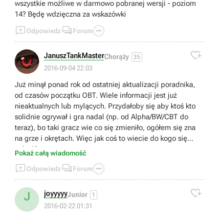
wszystkie możliwe w darmowo pobranej wersji - poziom
14? Będę wdzięczna za wskazówki



Odpowiedz
Forum

JanuszTankMaster
Chorąży
35
2016-09-04 22:03
Już minął ponad rok od ostatniej aktualizacji poradnika,
od czasów początku OBT. Wiele informacji jest już
nieaktualnych lub mylących. Przydałoby się aby ktoś kto
solidnie ogrywał i gra nadal (np. od Alpha/BW/CBT do
teraz), bo taki gracz wie co się zmieniło, ogółem się zna
na grze i okrętach. Więc jak coś to wiecie do kogo się
zgłosić ;)
Pokaż całą wiadomość



Odpowiedz
Forum

joyyyyy
J
Junior
1
2016-02-22 01:31