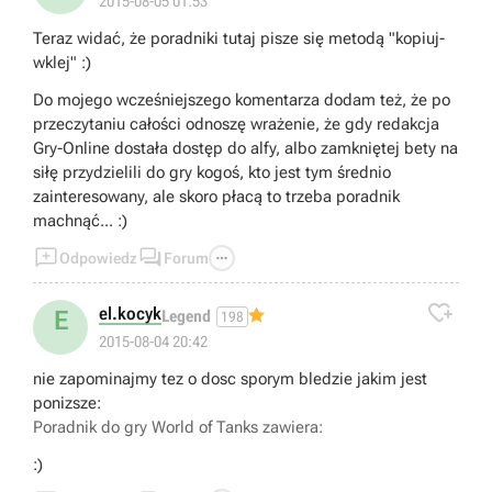
2015-08-05 01:53
ale z obiektywnego punktu widzenia to jest po prostu
Teraz widać, że poradniki tutaj pisze się metodą "kopiuj-
słaby okręt.
wklej" :)
- Do poradnika nie byłem zmuszany, sam się
zaoferowałem do jego napisania ;)
Do mojego wcześniejszego komentarza dodam też, że po
przeczytaniu całości odnoszę wrażenie, że gdy redakcja
Gry-Online dostała dostęp do alfy, albo zamkniętej bety na
siłę przydzielili do gry kogoś, kto jest tym średnio
zainteresowany, ale skoro płacą to trzeba poradnik
machnąć... :)



Odpowiedz
Forum

el.kocyk
E
Legend
198
2015-08-04 20:42
nie zapominajmy tez o dosc sporym bledzie jakim jest
ponizsze:
Poradnik do gry
World of Tanks
zawiera:
:)