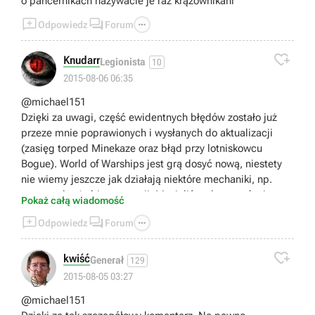
o pancernikach nazywacie je raz krążownikani



Odpowiedz
Forum

Knudarr
Legionista
10
2015-08-06 06:35
@michael151
Dzięki za uwagi, część ewidentnych błędów zostało już
przeze mnie poprawionych i wysłanych do aktualizacji
(zasięg torped Minekaze oraz błąd przy lotniskowcu
Bogue). World of Warships jest grą dosyć nową, niestety
nie wiemy jeszcze jak działają niektóre mechaniki, np.
system obrażeń i penetracji. Musieliśmy bazować więc na
Pokaż całą wiadomość
dużej ogólności. Poradnik ma na celu przede wszystkim



Odpowiedz
Forum
zapoznanie nowych graczy z produkcją, a tym
średniozaawansowanym dać uniwersalne porady na temat

zachowania na polub bitwy różnymi okrętami. W
kwiść
Generał
129
przyszłości poradnik z pewnością zostanie zaktualizowany
👍
2015-08-05 03:27
o bardziej zaawansowane mechaniki rządzące grą.
@michael151
- Co do strzelania z pocisków przeciwpancernych na