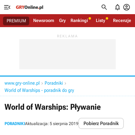




Newsroom
Gry
Rankingi
Listy
Recenzje
PREMIUM
www.gry-online.pl
Poradniki


World of Warships - poradnik do gry
World of Warships: Pływanie
Pobierz Poradnik
PORADNIKI
Aktualizacja:
5 sierpnia 2019