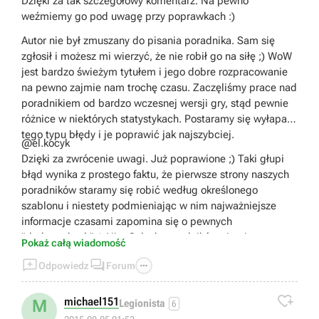
Dzięki za tak szczegółowy komentarz. Na pewno
maksymalnych dystansach. Owszem, pocisk trafiający w
weźmiemy go pod uwagę przy poprawkach :)
przeciwnika prawdopodobnie przebije wtedy pancerz i
zada większe obrażenia niż odłamkowo-burzący. Niestety
Autor nie był zmuszany do pisania poradnika. Sam się
na tam dużo odległości nie możemy w ogóle celować.
zgłosił i możesz mi wierzyć, że nie robił go na siłę ;) WoW
Sprawia to, że część pocisków w ogóle nie trafi, część
jest bardzo świeżym tytułem i jego dobre rozpracowanie
odbije się od boku okrętu, a część trafi w wystające
na pewno zajmie nam trochę czasu. Zaczęliśmy prace nad
elementy, nadbudówki, kominy, działa i również nie zada
poradnikiem od bardzo wczesnej wersji gry, stąd pewnie
obrażeń. Dużo lepszy efekt daje pocisk HE, chociaż należy
różnice w niektórych statystykach. Postaramy się wyłapać
się wtedy nastawić, że bazujemy nie na zadawaniu
tego typu błędy i je poprawić jak najszybciej.
@el.kocyk
obrażeń, a na podpaleniu przeciwnika. Oczywiście, tak jak
Dzięki za zwrócenie uwagi. Już poprawione ;) Taki głupi
wspomniałem wcześniej, musimy bazować na pewnych
błąd wynika z prostego faktu, że pierwsze strony naszych
ogólnikach. W przypadku poszczególnych okrętów są
poradników staramy się robić według określonego
różnice w zasięgu strzelania a także kącie pod jakim leci
szablonu i niestety podmieniając w nim najważniejsze
pocisk. Bardziej zaawansowani gracze sami poprzez
informacje czasami zapomina się o pewnych
próby dojdą co na danym okręcie najbardziej się opłaca.
"drobnostkach" ;) Nie. Całych poradników nie piszemy
- Przechodząc do pancernika South Carolina, muszę
Pokaż całą wiadomość
metodą "kopiuj-wklej" ^^
utrzymać, że jest to tragiczny okręt. Może nie sam w



Odpowiedz
Forum
sobie, ale w porównaniu do każdego innego. Mała
mobilność, zwrotność, niewielki zasięg dział i

najważniejsze, ich liczba. Oczywiście, z pewnością znajdą
michael151
M
Legionista
6
się osoby, którym gra nim będzie sprawiała przyjemność,