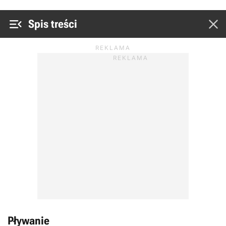


Spis treści
Pływanie