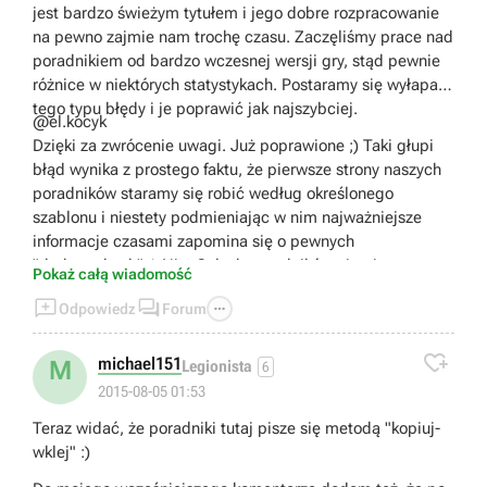
Sprawia to, że część pocisków w ogóle nie trafi, część
jest bardzo świeżym tytułem i jego dobre rozpracowanie
odbije się od boku okrętu, a część trafi w wystające
na pewno zajmie nam trochę czasu. Zaczęliśmy prace nad
elementy, nadbudówki, kominy, działa i również nie zada
poradnikiem od bardzo wczesnej wersji gry, stąd pewnie
obrażeń. Dużo lepszy efekt daje pocisk HE, chociaż należy
różnice w niektórych statystykach. Postaramy się wyłapać
się wtedy nastawić, że bazujemy nie na zadawaniu
tego typu błędy i je poprawić jak najszybciej.
@el.kocyk
obrażeń, a na podpaleniu przeciwnika. Oczywiście, tak jak
Dzięki za zwrócenie uwagi. Już poprawione ;) Taki głupi
wspomniałem wcześniej, musimy bazować na pewnych
błąd wynika z prostego faktu, że pierwsze strony naszych
ogólnikach. W przypadku poszczególnych okrętów są
poradników staramy się robić według określonego
różnice w zasięgu strzelania a także kącie pod jakim leci
szablonu i niestety podmieniając w nim najważniejsze
pocisk. Bardziej zaawansowani gracze sami poprzez
informacje czasami zapomina się o pewnych
próby dojdą co na danym okręcie najbardziej się opłaca.
"drobnostkach" ;) Nie. Całych poradników nie piszemy
- Przechodząc do pancernika South Carolina, muszę
Pokaż całą wiadomość
metodą "kopiuj-wklej" ^^
utrzymać, że jest to tragiczny okręt. Może nie sam w



Odpowiedz
Forum
sobie, ale w porównaniu do każdego innego. Mała
mobilność, zwrotność, niewielki zasięg dział i

najważniejsze, ich liczba. Oczywiście, z pewnością znajdą
michael151
M
Legionista
6
się osoby, którym gra nim będzie sprawiała przyjemność,
2015-08-05 01:53
ale z obiektywnego punktu widzenia to jest po prostu
Teraz widać, że poradniki tutaj pisze się metodą "kopiuj-
słaby okręt.
wklej" :)
- Do poradnika nie byłem zmuszany, sam się
zaoferowałem do jego napisania ;)