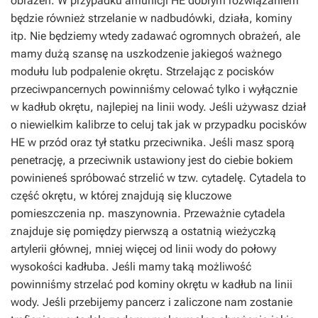
obrażeń. W przypadku amunicji HE dobrym rozwiązaniem
będzie również strzelanie w nadbudówki, działa, kominy
itp. Nie będziemy wtedy zadawać ogromnych obrażeń, ale
mamy dużą szansę na uszkodzenie jakiegoś ważnego
modułu lub podpalenie okrętu. Strzelając z pocisków
przeciwpancernych powinniśmy celować tylko i wyłącznie
w kadłub okrętu, najlepiej na linii wody. Jeśli używasz dział
o niewielkim kalibrze to celuj tak jak w przypadku pocisków
HE w przód oraz tył statku przeciwnika. Jeśli masz sporą
penetrację, a przeciwnik ustawiony jest do ciebie bokiem
powinieneś spróbować strzelić w tzw. cytadelę. Cytadela to
część okrętu, w której znajdują się kluczowe
pomieszczenia np. maszynownia. Przeważnie cytadela
znajduje się pomiędzy pierwszą a ostatnią wieżyczką
artylerii głównej, mniej więcej od linii wody do połowy
wysokości kadłuba. Jeśli mamy taką możliwość
powinniśmy strzelać pod kominy okrętu w kadłub na linii
wody. Jeśli przebijemy pancerz i zaliczone nam zostanie