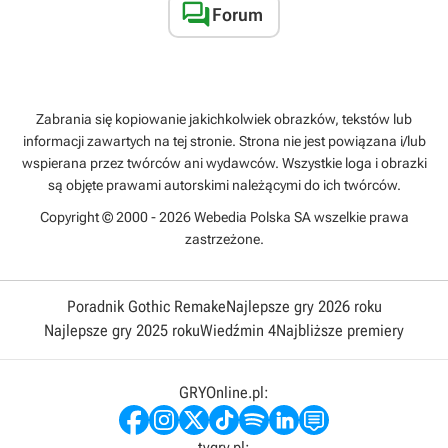
dymnych oraz odpowiedniego doboru amunicji do sytuacji

Forum
gra tym statkiem daje dużo przyjemności
Zabrania się kopiowanie jakichkolwiek obrazków, tekstów lub
informacji zawartych na tej stronie. Strona nie jest powiązana i/lub
wspierana przez twórców ani wydawców. Wszystkie loga i obrazki
są objęte prawami autorskimi należącymi do ich twórców.
Copyright © 2000 - 2026 Webedia Polska SA wszelkie prawa
zastrzeżone.
Poradnik Gothic Remake
Najlepsze gry 2026 roku
Najlepsze gry 2025 roku
Wiedźmin 4
Najbliższe premiery
GRYOnline.pl:
tvgry.pl: