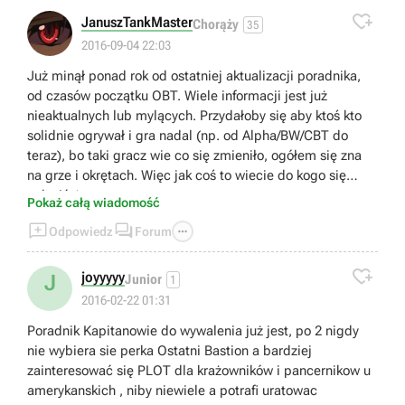

JanuszTankMaster
Chorąży
35
2016-09-04 22:03
Już minął ponad rok od ostatniej aktualizacji poradnika,
od czasów początku OBT. Wiele informacji jest już
nieaktualnych lub mylących. Przydałoby się aby ktoś kto
solidnie ogrywał i gra nadal (np. od Alpha/BW/CBT do
teraz), bo taki gracz wie co się zmieniło, ogółem się zna
na grze i okrętach. Więc jak coś to wiecie do kogo się
zgłosić ;)
Pokaż całą wiadomość



Odpowiedz
Forum

joyyyyy
J
Junior
1
2016-02-22 01:31
Poradnik Kapitanowie do wywalenia już jest, po 2 nigdy
nie wybiera sie perka Ostatni Bastion a bardziej
zainteresować się PLOT dla krażowników i pancernikow u
amerykanskich , niby niewiele a potrafi uratowac