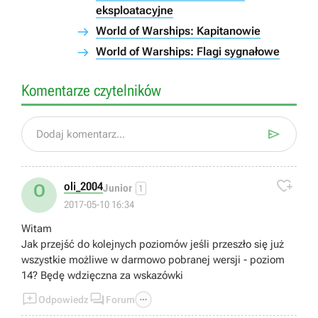
eksploatacyjne
World of Warships: Kapitanowie
World of Warships: Flagi sygnałowe
Komentarze czytelników

Dodaj komentarz...

oli_2004
O
Junior
1
2017-05-10 16:34
Witam
Jak przejść do kolejnych poziomów jeśli przeszło się już
wszystkie możliwe w darmowo pobranej wersji - poziom
14? Będę wdzięczna za wskazówki



Odpowiedz
Forum