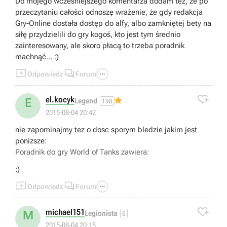
Do mojego wcześniejszego komentarza dodam też, że po
przeczytaniu całości odnoszę wrażenie, że gdy redakcja
Gry-Online dostała dostęp do alfy, albo zamkniętej bety na
siłę przydzielili do gry kogoś, kto jest tym średnio
zainteresowany, ale skoro płacą to trzeba poradnik
machnąć... :)



Odpowiedz
Forum

el.kocyk
E
Legend
198
2015-08-04 20:42
nie zapominajmy tez o dosc sporym bledzie jakim jest
ponizsze:
Poradnik do gry
World of Tanks
zawiera:
:)



Odpowiedz
Forum

michael151
M
Legionista
6
2015-08-04 20:15