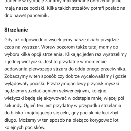
trafienie w cytadelę zadamy maksymalne obrażenia jakie
mają nasze pociski. Kilka takich strzałów potrafi posłać na
dno nawet pancernik.
Strzelanie
Gdy już odpowiednio wycelujemy nasze działa przyjdzie
czas na wystrzał. Wbrew pozorom także tutaj mamy do
wyboru kilka opcji strzelania. Klikając jeden raz wystrzelimy
z jednej wieżyczki. Jest to przydatne w momencie
oddawania pierwszego strzału do oddalonego przeciwnika.
Zobaczymy w ten sposób czy dobrze wycelowaliśmy i gdzie
wylądowały pociski. Przytrzymując lewy przycisk myszki
będziemy strzelać ogniem sekwencyjnym, kolejne
wieżyczki będą się aktywować w odstępie mniej więcej pół
sekundy. Ogień ten jest przydatny w przypadku strzelania
do blisko znajdującego się celu, gdy pocisk nie leci zbyt
długo. Możemy w ten sposób na bieżąco korygować lot
kolejnych pocisków.