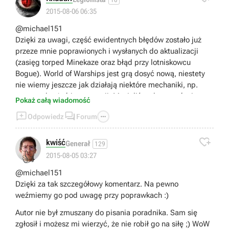
2015-08-06 06:35
@michael151
Dzięki za uwagi, część ewidentnych błędów zostało już
przeze mnie poprawionych i wysłanych do aktualizacji
(zasięg torped Minekaze oraz błąd przy lotniskowcu
Bogue). World of Warships jest grą dosyć nową, niestety
nie wiemy jeszcze jak działają niektóre mechaniki, np.
system obrażeń i penetracji. Musieliśmy bazować więc na
Pokaż całą wiadomość
dużej ogólności. Poradnik ma na celu przede wszystkim



Odpowiedz
Forum
zapoznanie nowych graczy z produkcją, a tym
średniozaawansowanym dać uniwersalne porady na temat

zachowania na polub bitwy różnymi okrętami. W
kwiść
Generał
129
przyszłości poradnik z pewnością zostanie zaktualizowany
👍
2015-08-05 03:27
o bardziej zaawansowane mechaniki rządzące grą.
@michael151
- Co do strzelania z pocisków przeciwpancernych na
Dzięki za tak szczegółowy komentarz. Na pewno
maksymalnych dystansach. Owszem, pocisk trafiający w
weźmiemy go pod uwagę przy poprawkach :)
przeciwnika prawdopodobnie przebije wtedy pancerz i
zada większe obrażenia niż odłamkowo-burzący. Niestety
Autor nie był zmuszany do pisania poradnika. Sam się
na tam dużo odległości nie możemy w ogóle celować.
zgłosił i możesz mi wierzyć, że nie robił go na siłę ;) WoW