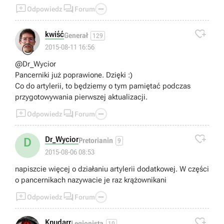



Odpowiedz
Forum

kwiść
Generał
129
😊
2015-08-11 16:56
@Dr_Wycior
Pancerniki już poprawione. Dzięki :)
Co do artylerii, to będziemy o tym pamiętać podczas
przygotowywania pierwszej aktualizacji.



Odpowiedz
Forum

Dr_Wycior
D
Pretorianin
9
2015-08-06 08:53
napiszcie więcej o działaniu artylerii dodatkowej. W części
o pancernikach nazywacie je raz krążownikani



Odpowiedz
Forum

Knudarr
Legionista
10