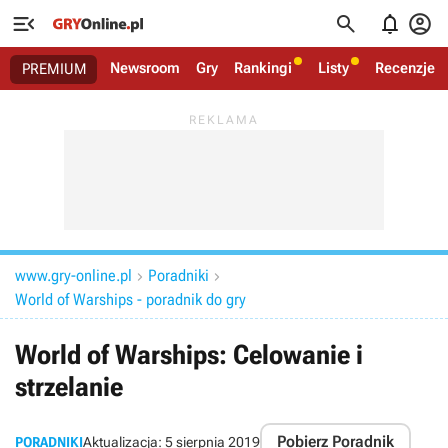




Newsroom
Gry
Rankingi
Listy
Recenzje
PREMIUM
www.gry-online.pl
Poradniki


World of Warships - poradnik do gry
World of Warships: Celowanie i
strzelanie
Pobierz Poradnik
PORADNIKI
Aktualizacja:
5 sierpnia 2019