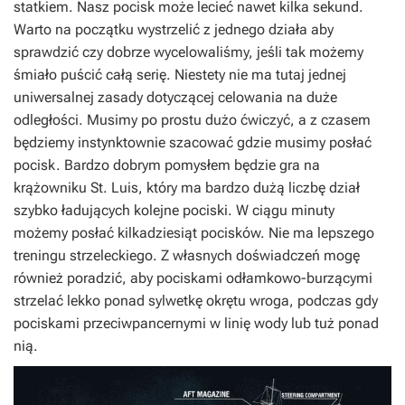
statkiem. Nasz pocisk może lecieć nawet kilka sekund.
Warto na początku wystrzelić z jednego działa aby
sprawdzić czy dobrze wycelowaliśmy, jeśli tak możemy
śmiało puścić całą serię. Niestety nie ma tutaj jednej
uniwersalnej zasady dotyczącej celowania na duże
odległości. Musimy po prostu dużo ćwiczyć, a z czasem
będziemy instynktownie szacować gdzie musimy posłać
pocisk. Bardzo dobrym pomysłem będzie gra na
krążowniku St. Luis, który ma bardzo dużą liczbę dział
szybko ładujących kolejne pociski. W ciągu minuty
możemy posłać kilkadziesiąt pocisków. Nie ma lepszego
treningu strzeleckiego. Z własnych doświadczeń mogę
również poradzić, aby pociskami odłamkowo-burzącymi
strzelać lekko ponad sylwetkę okrętu wroga, podczas gdy
pociskami przeciwpancernymi w linię wody lub tuż ponad
nią.