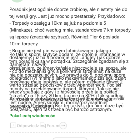
Poradnik jest ogólnie dobrze zrobiony, ale niestety nie do
tej wersji gry. Jest już mocno przestarzały. Przykładowo:
- Torpedy o zasięgu 10km są już na poziomie 5
(Minekaze), choć według mnie, standardowe 7 km torpedy
są lepsze (znacznie szybsze). Również Tier 6 posiada
10km torpedy
- Bogue nie jest pierwszym lotniskowcem jakiego
Po takim sporej krytyce dodam, że ogólnie informację w
dostajemy, już na 4 poziomie jest Langley (jak dobrze
tym poradniku są w porządku. Szczególnie zgadzam się z
pamiętam nazwę)
określeniem, że amerykańskie niszczyciele są lepsze, ale
- co do mechaniki gry, a konkretnie strzelania: na duże
nie dla początkujących. Co prawda do 5. poziomu sporą
odległości (w miarę blisko maksymalnego zasięgu dział)
przewagę mają japońskie, ale potem czekanie nawet 2
warto strzelać z pocisków przeciwpancernych. Pociski
minuty na przeładowanie torped, którymi i tak się nie
wtedy spadają z góry i z łatwością przebijają pokład.
"strzela" na 15 czy 20 km, bo one na 80% i tak spudłują,
Szczególnie dobrym przykładem jest Furutaka, japoński
Ps. Czekam na solidną aktualizację i korektę tego
jest nudne. Amerykańskimi można przynajmniej
krążownik 5 poziomu. Bez tej taktyki, gra nim może być
poradnika. Dziękuję :)
postrzelać, ale i tak trzeba być bardzo ostrożnym.
bardzo uciążliwa
Pokaż całą wiadomość
- South Carolina nie jest tragicznym pancernikiem. Gra



Odpowiedz
Forum
nim może nie jest najłatwiejsza, ale po opanowaniu kilku
zasad typu: nie płyń po linii prostej blisko wysp czy zasłon