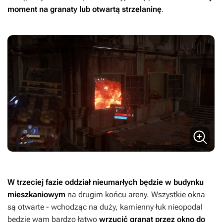
moment na granaty lub otwartą strzelaninę
.
W trzeciej fazie oddział nieumarłych będzie w budynku
mieszkaniowym
na drugim końcu areny. Wszystkie okna
są otwarte - wchodząc na duży, kamienny łuk nieopodal
będzie wam bardzo łatwo
wrzucić granat przez okno do