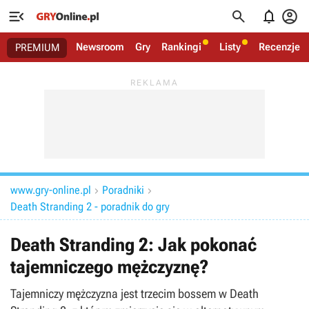




Newsroom
Gry
Rankingi
Listy
Recenzje
PREMIUM
www.gry-online.pl
Poradniki


Death Stranding 2 - poradnik do gry
Death Stranding 2: Jak pokonać
tajemniczego mężczyznę?
Tajemniczy mężczyzna jest trzecim bossem w Death