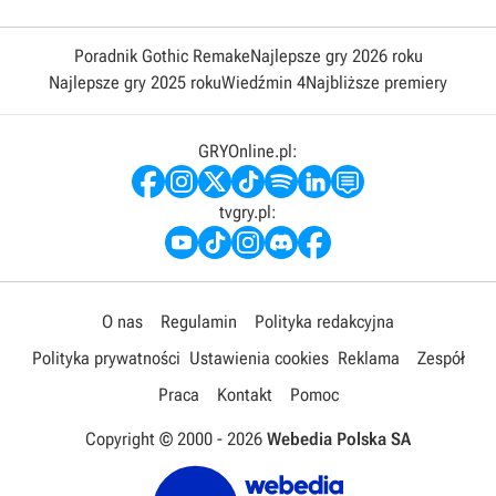
Poradnik Gothic Remake
Najlepsze gry 2026 roku
Najlepsze gry 2025 roku
Wiedźmin 4
Najbliższe premiery
GRYOnline.pl:
tvgry.pl:
O nas
Regulamin
Polityka redakcyjna
Polityka prywatności
Ustawienia cookies
Reklama
Zespół
Praca
Kontakt
Pomoc
Copyright © 2000 -
2026
Webedia Polska SA