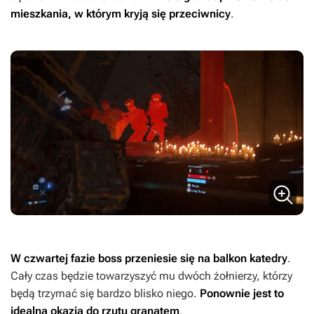
mieszkania, w którym kryją się przeciwnicy
.
W czwartej fazie boss przeniesie się na balkon katedry
.
Cały czas będzie towarzyszyć mu dwóch żołnierzy, którzy
będą trzymać się bardzo blisko niego.
Ponownie jest to
idealna okazja do rzutu granatem
.