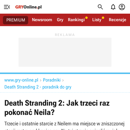




Newsroom
Gry
Rankingi
Listy
Recenzje
PREMIUM
www.gry-online.pl
Poradniki


Death Stranding 2 - poradnik do gry
Death Stranding 2: Jak trzeci raz
pokonać Neila?
Trzecie i ostatnie starcie z Neilem ma miejsce w zniszczonej