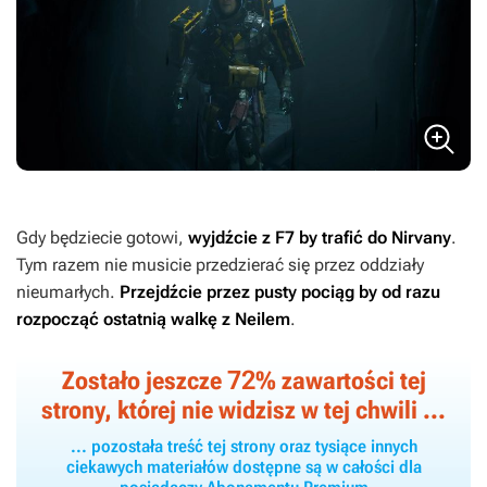
Gdy będziecie gotowi,
wyjdźcie z F7 by trafić do Nirvany
.
Tym razem nie musicie przedzierać się przez oddziały
nieumarłych.
Przejdźcie przez pusty pociąg by od razu
rozpocząć ostatnią walkę z Neilem
.
72
Zostało jeszcze
% zawartości tej
strony, której nie widzisz w tej chwili ...
... pozostała treść tej strony oraz tysiące innych
ciekawych materiałów dostępne są w całości dla