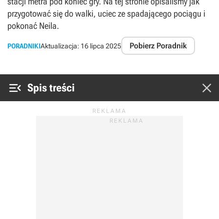
stacji metra pod koniec gry. Na tej stronie opisaliśmy jak
przygotować się do walki, uciec ze spadającego pociągu i
pokonać Neila.
Pobierz Poradnik
PORADNIKI
Aktualizacja:
16 lipca 2025


Spis treści