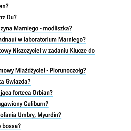
yen?
trz Du?
zyna Marniego - modliszka?
adnaut w laboratorium Marniego?
owy Niszczyciel w zadaniu Klucze do
mowy Miażdżyciel - Piorunoczołg?
ta Gwiazda?
jąca forteca Orbian?
ugawiony Caliburn?
rofania Umbry, Myurdin?
o bossa?