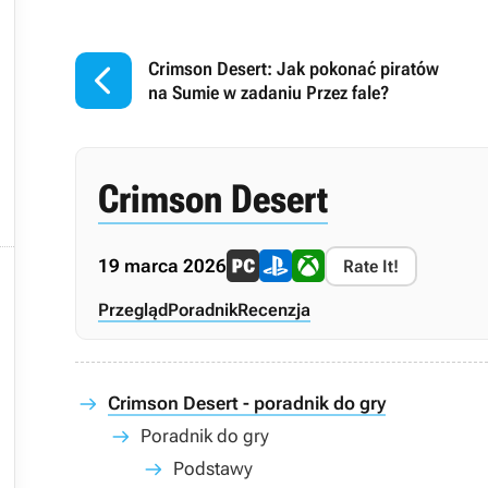

Crimson Desert: Jak pokonać piratów
na Sumie w zadaniu Przez fale?
Crimson Desert

19 marca 2026
Rate It!
Przegląd
Poradnik
Recenzja

Crimson Desert - poradnik do gry
Poradnik do gry
Podstawy