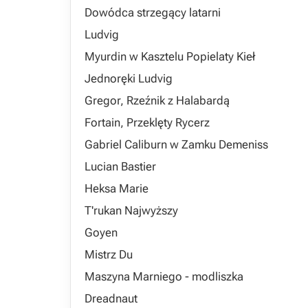
Dowódca strzegący latarni
Ludvig
Myurdin w Kasztelu Popielaty Kieł
Jednoręki Ludvig
Gregor, Rzeźnik z Halabardą
Fortain, Przeklęty Rycerz
Gabriel Caliburn w Zamku Demeniss
Lucian Bastier
Heksa Marie
T'rukan Najwyższy
Goyen
Mistrz Du
Maszyna Marniego - modliszka
Dreadnaut