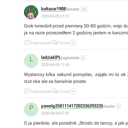
baltazar1908
Senator
45
2026-04-05 21:27
Grok twierdził przed premierą 50-80 godzin, więc du
ja na razie przeszedłem 2 godziny jestem w karczmi



Odpowiedz
Forum
ladziaklPL
L
Legionista
5
2026-04-04 11:45
Wystarczy kilka sekund pomyslec, zajęło mi to ok 
rzut oka ale sa banalnie proste



Odpowiedz
Forum
pawelg258111417202326293235
P
Junior
3
2026-04-04 07:41
O ja pierdole, ale poradnik „Strzelc do tarczy, a jak