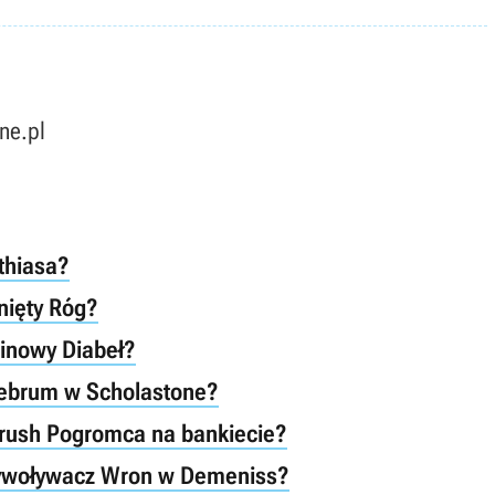
ne.pl
thiasa?
nięty Róg?
cinowy Diabeł?
nebrum w Scholastone?
rush Pogromca na bankiecie?
zywoływacz Wron w Demeniss?