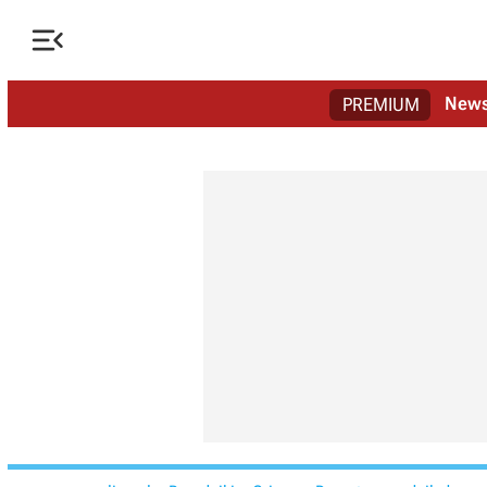

New
PREMIUM