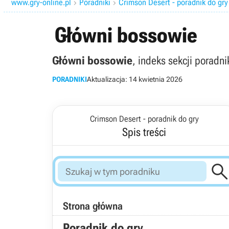
www.gry-online.pl
Poradniki
Crimson Desert - poradnik do gry


Główni bossowie
Główni bossowie
, indeks sekcji poradn
PORADNIKI
Aktualizacja:
14 kwietnia 2026
Crimson Desert - poradnik do gry
Spis treści
Strona główna
Poradnik do gry