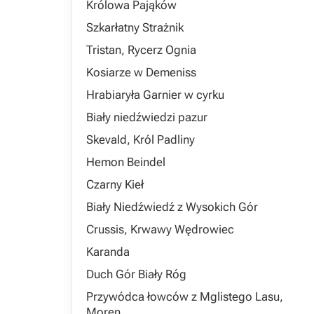
Królowa Pająków
Szkarłatny Strażnik
Tristan, Rycerz Ognia
Kosiarze w Demeniss
Hrabiaryła Garnier w cyrku
Biały niedźwiedzi pazur
Skevald, Król Padliny
Hemon Beindel
Czarny Kieł
Biały Niedźwiedź z Wysokich Gór
Crussis, Krwawy Wędrowiec
Karanda
Duch Gór Biały Róg
Przywódca łowców z Mglistego Lasu,
Moren