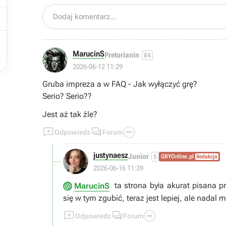

Dodaj komentarz...

MarucinS
Pretorianin
84
2026-06-12 11:29
Gruba impreza a w FAQ - Jak wyłączyć grę?
Serio? Serio??
Jest aż tak źle?



Odpowiedz
Forum
justynaesz
Junior
5
GRYOnline.pl
Redakcja
2026-06-16 11:39
ta strona była akurat pisana 
MarucinS
się w tym zgubić, teraz jest lepiej, ale nadal m



Odpowiedz
Forum