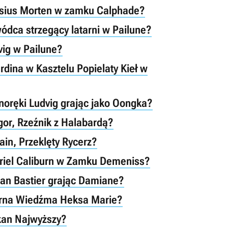
ssius Morten w zamku Calphade?
dca strzegący latarni w Pailune?
vig w Pailune?
dina w Kasztelu Popielaty Kieł w
oręki Ludvig grając jako Oongka?
or, Rzeźnik z Halabardą?
in, Przeklęty Rycerz?
riel Caliburn w Zamku Demeniss?
an Bastier grając Damiane?
arna Wiedźma Heksa Marie?
kan Najwyższy?