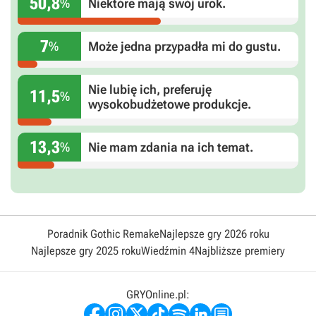
50,8
%
Niektóre mają swój urok.
7
%
Może jedna przypadła mi do gustu.
Nie lubię ich, preferuję
11,5
%
wysokobudżetowe produkcje.
13,3
%
Nie mam zdania na ich temat.
Poradnik Gothic Remake
Najlepsze gry 2026 roku
Najlepsze gry 2025 roku
Wiedźmin 4
Najbliższe premiery
GRYOnline.pl: