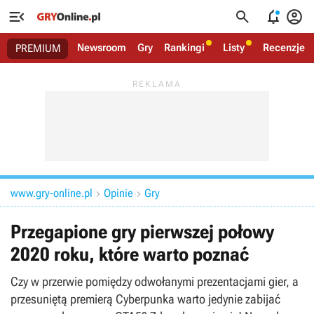




Newsroom
Gry
Rankingi
Listy
Recenzje
PREMIUM
www.gry-online.pl
Opinie
Gry


Przegapione gry pierwszej połowy
2020 roku, które warto poznać
Czy w przerwie pomiędzy odwołanymi prezentacjami gier, a
przesuniętą premierą Cyberpunka warto jedynie zabijać