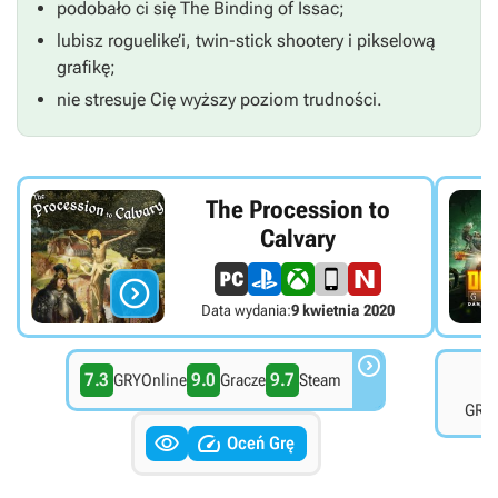
podobało ci się
The
Binding of Issac
;
lubisz roguelike’i, twin-stick shootery i pikselową
grafikę;
nie stresuje Cię wyższy poziom trudności.
The Procession to
Calvary

Data wydania:
9 kwietnia 2020

7.3
9.0
9.7
7
GRYOnline
Gracze
Steam
GRYO


Oceń Grę