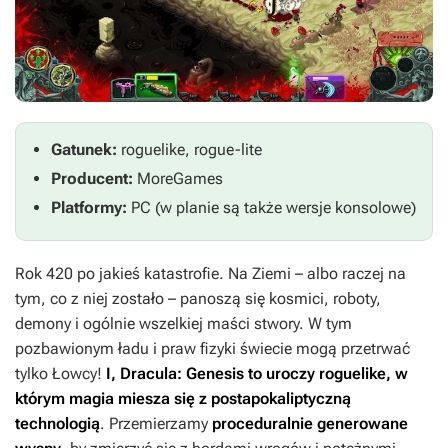
Gatunek:
roguelike, rogue-lite
Producent:
MoreGames
Platformy:
PC (w planie są także wersje konsolowe)
Rok 420 po jakieś katastrofie. Na Ziemi – albo raczej na
tym, co z niej zostało – panoszą się kosmici, roboty,
demony i ogólnie wszelkiej maści stwory. W tym
pozbawionym ładu i praw fizyki świecie mogą przetrwać
tylko Łowcy!
I, Dracula: Genesis
to uroczy roguelike, w
którym magia miesza się z postapokaliptyczną
technologią
. Przemierzamy
proceduralnie generowane