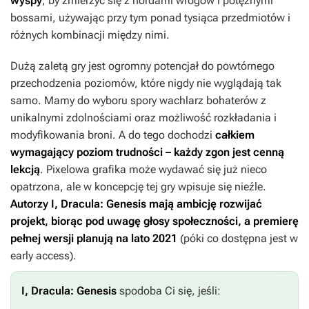
wyspy
, by zmierzyć się z hordami wrogów i potężnymi
bossami, używając przy tym ponad tysiąca przedmiotów i
różnych kombinacji między nimi.
Dużą zaletą gry jest ogromny potencjał do powtórnego
przechodzenia poziomów, które nigdy nie wyglądają tak
samo. Mamy do wyboru spory wachlarz bohaterów z
unikalnymi zdolnościami oraz możliwość rozkładania i
modyfikowania broni. A do tego dochodzi
całkiem
wymagający poziom trudności – każdy zgon jest cenną
lekcją
. Pixelowa grafika może wydawać się już nieco
opatrzona, ale w koncepcję tej gry wpisuje się nieźle.
Autorzy
I, Dracula: Genesis
mają ambicję rozwijać
projekt, biorąc pod uwagę głosy społeczności, a premierę
pełnej wersji planują na lato 2021
(póki co dostępna jest w
early access).
I, Dracula: Genesis
spodoba Ci się, jeśli: