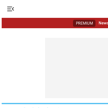

New
PREMIUM