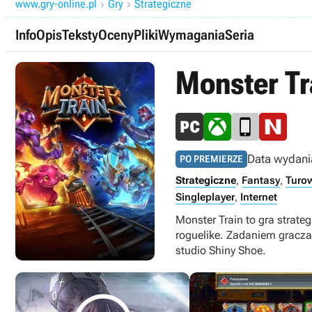
www.gry-online.pl
Gry
Strategiczne


Info
Opis
Teksty
Oceny
Pliki
Wymagania
Seria
Monster Tr
Data wydani
PO PREMIERZE
Strategiczne
,
Fantasy
,
Turo
Singleplayer
,
Internet
Monster Train to gra strat
roguelike. Zadaniem gracza 
studio Shiny Shoe.