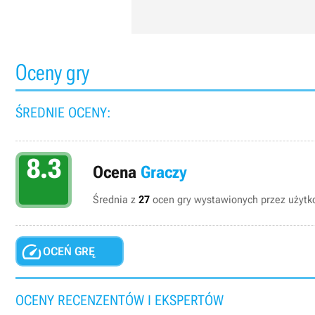
Oceny gry
ŚREDNIE OCENY:
8.3
Ocena
Graczy
Średnia z
27
ocen gry wystawionych przez użytko

OCEŃ GRĘ
OCENY RECENZENTÓW I EKSPERTÓW