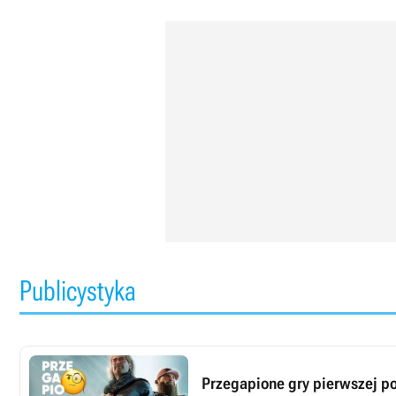
Publicystyka
Przegapione gry pierwszej po