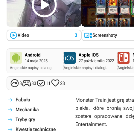



Video
3
Screenshoty
Android
Apple iOS
14 maja 2025
27 października 2022
Angielskie napisy i dialogi.
Angielskie napisy i dialogi.
Angielskie




3
33
11
23
Fabuła
Monster Train
jest grą str
piekła, które bronią swo
Mechanika
została opracowana dzi
Tryby gry
Entertainment.
Kwestie techniczne