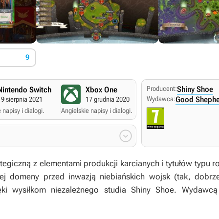
9
Producent:
Shiny Shoe
Nintendo Switch
Xbox One
PC Windows
Wydawca:
Good Shepher
19 sierpnia 2021
17 grudnia 2020
21 maja 2020
 napisy i dialogi.
Angielskie napisy i dialogi.
Angielskie napisy i dialogi

ategiczną z elementami produkcji karcianych i tytułów typu ro
jej domeny przed inwazją niebiańskich wojsk (tak, dobrze
ęki wysiłkom niezależnego studia Shiny Shoe. Wydawcą