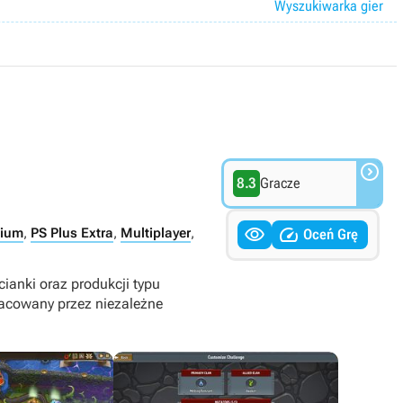
Wyszukiwarka gier

8.3
Gracze


mium
,
PS Plus Extra
,
Multiplayer
,
Oceń Grę
ianki oraz produkcji typu
pracowany przez niezależne