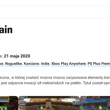
ain
a:
21 maja 2020
we
,
Roguelike
,
Karciane
,
Indie
,
Xbox Play Anywhere
,
PS Plus Pre
egiczna, w której znaleźć można mocno zarysowane elementy karc
jest odparcie inwazji sił niebiańskich na piekło. Tytuł został o