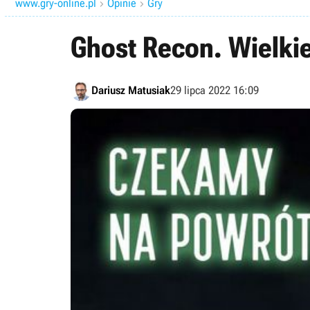
www.gry-online.pl
Opinie
Gry


Ghost Recon. Wielkie
Dariusz Matusiak
29 lipca 2022 16:09