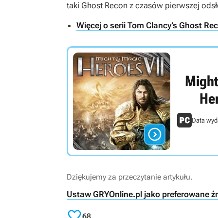
taki
Ghost Recon
z czasów pierwszej odsło
Więcej o serii Tom Clancy’s Ghost Re
Might
Her
Data wyd

Dziękujemy za przeczytanie artykułu.
Ustaw GRYOnline.pl jako preferowane ź

68