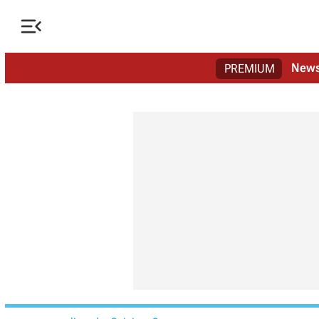

New
PREMIUM