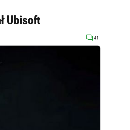
ł Ubisoft

41