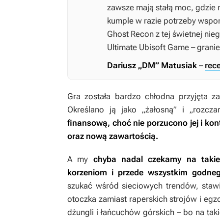
zawsze mają stałą moc, gdzie m
kumple w razie potrzeby wspo
Ghost Recon
z tej świetnej nieg
Ultimate Ubisoft Game – granie 
Dariusz „DM” Matusiak
–
rec
Gra została bardzo chłodna przyjęta z
Określano ją jako „żałosną” i „rozcz
finansową, choć nie porzucono jej i k
oraz nową zawartością.
A my
chyba nadal czekamy na taki
korzeniom i przede wszystkim godne
szukać wśród sieciowych trendów, stawi
otoczka zamiast raperskich strojów i eg
dżungli i łańcuchów górskich – bo na tak