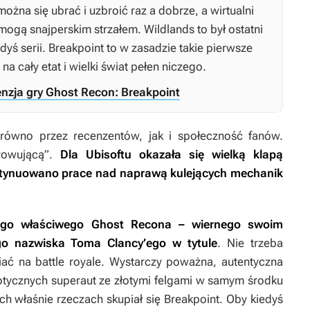
ożna się ubrać i uzbroić raz a dobrze, a wirtualni
mogą snajperskim strzałem.
Wildlands
to był ostatni
dyś serii.
Breakpoint
to w zasadzie takie pierwsze
na cały etat i wielki świat pełen niczego.
enzja gry Ghost Recon: Breakpoint
arówno przez recenzentów, jak i społeczność fanów.
arowującą”.
Dla Ubisoftu okazała się wielką klapą
ontynuowano prace nad naprawą kulejących mechanik
ego właściwego
Ghost Recona
– wiernego swoim
go nazwiska Toma Clancy’ego w tytule
. Nie trzeba
ać na battle royale. Wystarczy poważna, autentyczna
zotycznych superaut ze złotymi felgami w samym środku
ich właśnie rzeczach skupiał się
Breakpoint.
Oby kiedyś