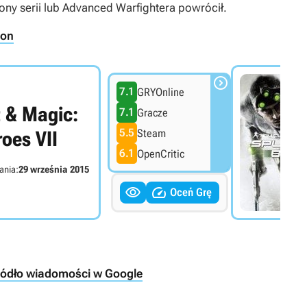
ny serii lub
Advanced Warfightera
powrócił.
con

7.1
GRYOnline
 & Magic:
7.1
Gracze
5.5
Steam
oes VII
6.1
OpenCritic
ania:
29 września 2015


Oceń Grę
ródło wiadomości w Google