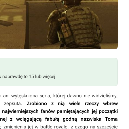
ak naprawdę to 15 lub więcej
 ani wytęskniona seria, której dawno nie widzieliśmy,
a, zepsuta.
Zrobiono z nią wiele rzeczy wbrew
najwierniejszych fanów pamiętających jej początki
cznej z wciągającą fabułą godną nazwiska Toma
mienienia jej w battle royale, z czego na szczęście