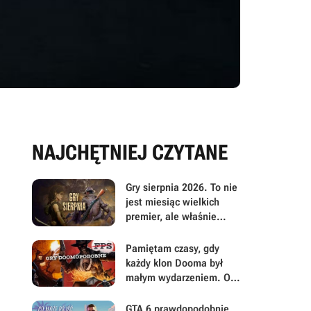
NAJCHĘTNIEJ CZYTANE
Gry sierpnia 2026. To nie
jest miesiąc wielkich
premier, ale właśnie
dlatego warto przyjrzeć
mu się uważniej
Pamiętam czasy, gdy
każdy klon Dooma był
małym wydarzeniem. Oto
moje mniej oczywiste
FPS-y lat 90.
GTA 6 prawdopodobnie