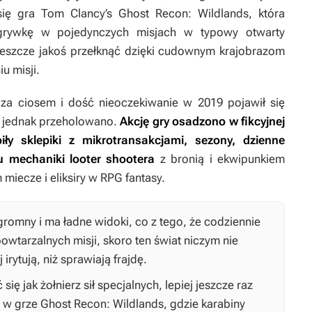
się gra
Tom Clancy’s Ghost Recon: Wildlands
, która
zgrywkę w pojedynczych misjach w typowy otwarty
o jeszcze jakoś przełknąć dzięki cudownym krajobrazom
u misji.
za ciosem i dość nieoczekiwanie w 2019 pojawił się
ż jednak przeholowano.
Akcję gry osadzono w fikcyjnej
piły sklepiki z mikrotransakcjami, sezony, dzienne
u mechaniki looter shootera
z bronią i ekwipunkiem
 miecze i eliksiry w RPG fantasy.
gromny i ma ładne widoki, co z tego, że codziennie
owtarzalnych misji, skoro ten świat niczym nie
irytują, niż sprawiają frajdę.
ię jak żołnierz sił specjalnych, lepiej jeszcze raz
ę w grze
Ghost Recon: Wildlands
, gdzie karabiny