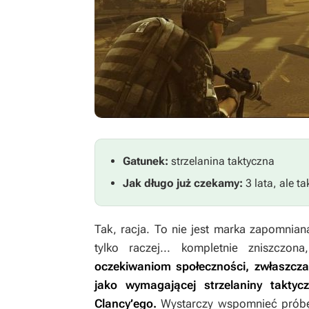
Gatunek:
strzelanina taktyczna
Jak długo już czekamy:
3 lata, ale t
Tak, racja. To nie jest marka zapomniana
tylko raczej... kompletnie zniszczon
oczekiwaniom społeczności, zwłaszcza 
jako wymagającej strzelaniny takty
Clancy’ego.
Wystarczy wspomnieć próbę z