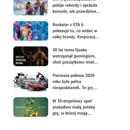
pobije rekordy i sprzeda
konsole, ale prawdziwe
pytanie brzmi, ile gracze
będą musieli mu
Rockstar z GTA 6
wybaczyć
pokazuje to, co widać w
całej branży. Korporacje
coraz mniej przejmują się
graczami
30 lat temu Quake
wstrząsnął gamingiem,
choć początkowo miał
być zupełnie inną grą
Pierwsza połowa 2026
roku była pełna
niespodzianek. Te gry
najbardziej zasłużyły na
uwagę i Wasz czas
W 35-stopniowy upał
znalazłam małą polską
grę, w której mogę
prowadzić sklep z
roślinami i odpocząć od