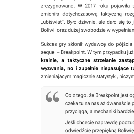
zrezygnowano. W 2017 roku pojawiła 
zmieniła dotychczasową taktyczną ro
„ubiświat”. Było dziwnie, ale dało się t
Boliwii oraz dużej swobodzie w wypełniani
Sukces gry skłonił wydawcę do pójścia 
sequel –
Breakpoint
. W tym przypadku ju
krainie, a taktyczne strzelanie zastą
wyzwania, no i zupełnie niepasujące t
zmieniającym magicznie statystyki, niczym
Co z tego, że
Breakpoint
jest o
czeka tu na nas aż dwanaście p
przyciąga, a mechaniki bardziej 
Jeśli chcecie naprawdę poczuć s
odwiedźcie przepiękną Boliwi