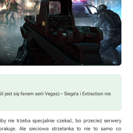
śli jest się fanem serii
Vegas
) –
Siege’a
i
Extraction
nie
iby nie trzeba specjalnie czekać, bo przecież serwery
rakuje. Ale sieciowa strzelanka to nie to samo co