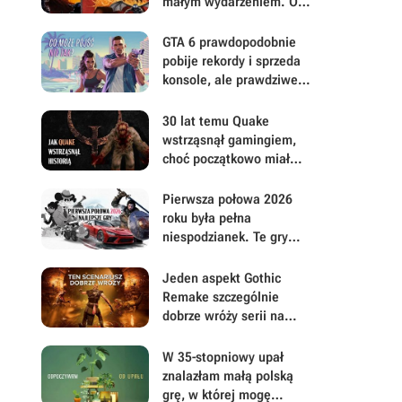
małym wydarzeniem. Oto
moje mniej oczywiste
FPS-y lat 90.
GTA 6 prawdopodobnie
pobije rekordy i sprzeda
konsole, ale prawdziwe
pytanie brzmi, ile gracze
będą musieli mu
30 lat temu Quake
wybaczyć
wstrząsnął gamingiem,
choć początkowo miał
być zupełnie inną grą
Pierwsza połowa 2026
roku była pełna
niespodzianek. Te gry
najbardziej zasłużyły na
uwagę i Wasz czas
Jeden aspekt Gothic
Remake szczególnie
dobrze wróży serii na
przyszłość. Scenarzyści
mają powody do dumy
W 35-stopniowy upał
znalazłam małą polską
grę, w której mogę