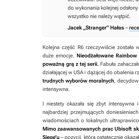
do wykonania kolejnej odsłony
wszystko nie należy wątpić.
Jacek „Stranger” Hałas
–
rec
Kolejna część
R6
rzeczywiście została 
duże emocje.
Nieodżałowane
Rainbow S
poważną grą z tej serii.
Fabuła zahaczała 
działającej w USA i dążącej do obalenia 
trudnych wyborów moralnych
, decydow
intensywna.
I niestety okazała się zbyt intensywna
najbardziej przejmujących doniesieniach
wiadomościach o lokalnych ultraprawi
Mimo zaawansowanych prac Ubisoft skas
Siege’u
– pozycji, która ostatecznie okaza