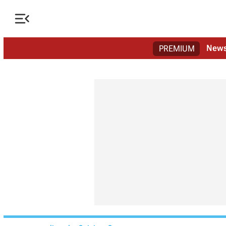

New
PREMIUM