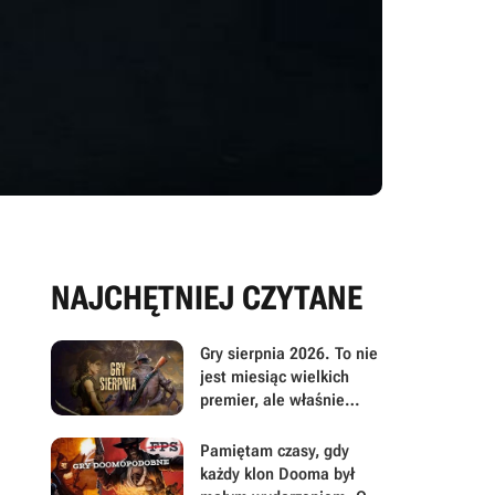
NAJCHĘTNIEJ CZYTANE
Gry sierpnia 2026. To nie
jest miesiąc wielkich
premier, ale właśnie
dlatego warto przyjrzeć
mu się uważniej
Pamiętam czasy, gdy
każdy klon Dooma był