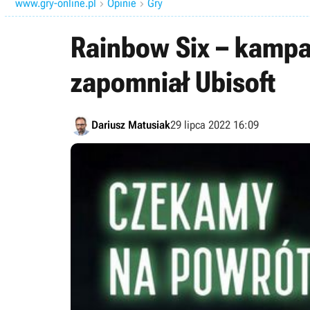
www.gry-online.pl
Opinie
Gry


Rainbow Six – kampan
zapomniał Ubisoft
Dariusz Matusiak
29 lipca 2022 16:09