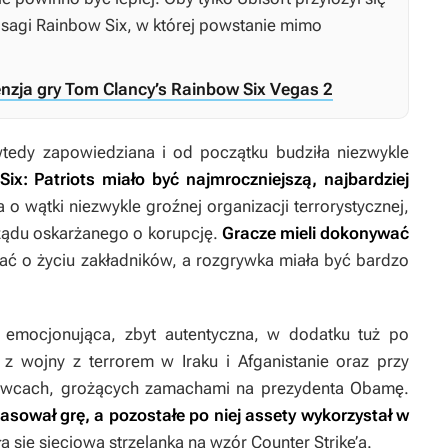
 sagi
Rainbow Six
, w której powstanie mimo
enzja gry Tom Clancy’s Rainbow Six Vegas 2
wtedy zapowiedziana i od początku budziła niezwykle
ix: Patriots
miało być najmroczniejszą, najbardziej
o wątki niezwykle groźnej organizacji terrorystycznej,
rządu oskarżanego o korupcję.
Gracze mieli dokonywać
ać o życiu zakładników, a rozgrywka miała być bardzo
 i emocjonująca, zbyt autentyczna, w dodatku tuż po
 z wojny z terrorem w Iraku i Afganistanie oraz przy
cowcach, grożących zamachami na prezydenta Obamę.
ował grę, a pozostałe po niej assety wykorzystał w
ła się sieciową strzelanką na wzór
Counter Strike’a
.