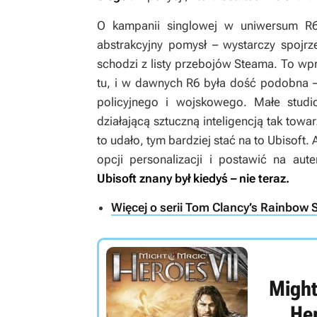
O kampanii singlowej w uniwersum
R
abstrakcyjny pomysł – wystarczy spoj
schodzi z listy przebojów Steama. To w
tu, i w dawnych
R6
była dość podobna – r
policyjnego i wojskowego. Małe stud
działającą sztuczną inteligencją tak towa
to udało, tym bardziej stać na to Ubisoft
opcji personalizacji i postawić na au
Ubisoft znany był kiedyś – nie teraz.
Więcej o serii Tom Clancy’s Rainbow S
Might
Her