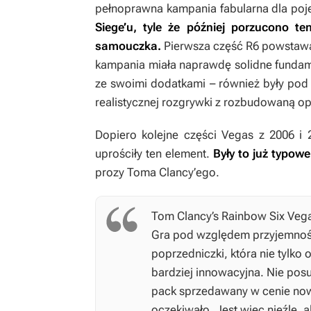
pełnoprawna kampania fabularna dla po
Siege’u
, tyle że później porzucono te
samouczka.
Pierwsza część
R6
powstawał
kampania miała naprawdę solidne fundam
ze swoimi dodatkami – również były pod
realistycznej rozgrywki z rozbudowaną op
Dopiero kolejne części
Vegas
z 2006 i 
uprościły ten element.
Były to już typow
prozy Toma Clancy’ego.
Tom Clancy’s Rainbow Six Veg
Gra pod względem przyjemnośc
poprzedniczki, która nie tylko 
bardziej innowacyjna. Nie pos
pack sprzedawany w cenie nowej
oczekiwało. Jest więc nieźle, a