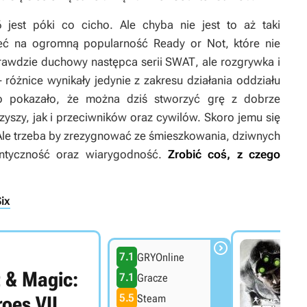
6
jest póki co cicho. Ale chyba nie jest to aż taki
rzeć na ogromną popularność
Ready or Not
, które nie
prawdzie duchowy następca serii
SWAT
, ale rozgrywka i
óżnice wynikały jedynie z zakresu działania oddziału
io pokazało, że można dziś stworzyć grę z dobrze
rzyszy, jak i przeciwników oraz cywilów. Skoro jemu się
. Ale trzeba by zrezygnować ze śmieszkowania, dziwnych
tentyczność oraz wiarygodność.
Zrobić coś, z czego
ix

7.1
GRYOnline
 & Magic:
7.1
Gracze
5.5
Steam
oes VII