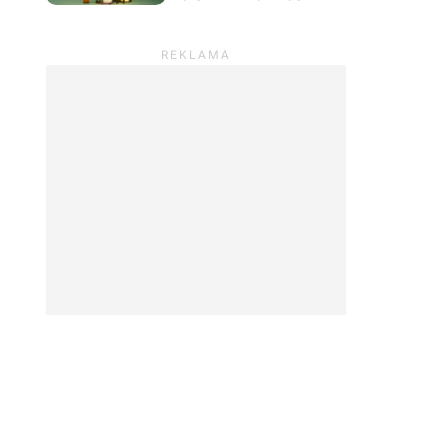
prowadzić sklep z
roślinami i odpocząć od
wszystkiego