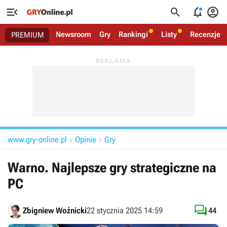




Newsroom
Gry
Rankingi
Listy
Recenzje
PREMIUM
www.gry-online.pl
Opinie
Gry


Warno. Najlepsze gry strategiczne na
PC

Zbigniew Woźnicki
22 stycznia 2025 14:59
44