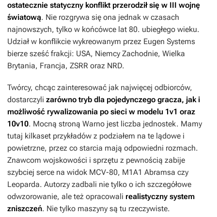
ostatecznie statyczny konflikt przerodził się w III wojnę
światową
. Nie rozgrywa się ona jednak w czasach
najnowszych, tylko w końcówce lat 80. ubiegłego wieku.
Udział w konflikcie wykreowanym przez Eugen Systems
bierze sześć frakcji: USA, Niemcy Zachodnie, Wielka
Brytania, Francja, ZSRR oraz NRD.
Twórcy, chcąc zainteresować jak najwięcej odbiorców,
dostarczyli
zarówno tryb dla pojedynczego gracza, jak i
możliwość rywalizowania po sieci w modelu 1v1 oraz
10v10
. Mocną stroną
Warno
jest liczba jednostek. Mamy
tutaj kilkaset przykładów z podziałem na te lądowe i
powietrzne, przez co starcia mają odpowiedni rozmach.
Znawcom wojskowości i sprzętu z pewnością zabije
szybciej serce na widok MCV-80, M1A1 Abramsa czy
Leoparda. Autorzy zadbali nie tylko o ich szczegółowe
odwzorowanie, ale też opracowali
realistyczny system
zniszczeń
. Nie tylko maszyny są tu rzeczywiste.