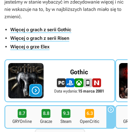
jesteśmy w stanie wybaczyć im zdecydowanie więcej i nic
nie wskazuje na to, by w najbliższych latach miało się to
zmienić.
Więcej o grach z serii Gothic
Więcej o grach z serii Risen
Więcej o grze Elex
Gothic

Data wydania:
15 marca 2001

8.7
8.8
9.3
6.3
7
GRYOnline
Gracze
Steam
OpenCritic
GRYO