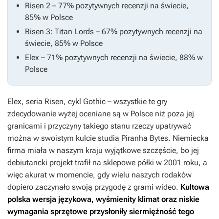
Risen 2
– 77% pozytywnych recenzji na świecie,
85% w Polsce
Risen 3: Titan Lords
– 67% pozytywnych recenzji na
świecie, 85% w Polsce
Elex
– 71% pozytywnych recenzji na świecie, 88% w
Polsce
Elex
, seria
Risen
, cykl
Gothic
– wszystkie te gry
zdecydowanie wyżej oceniane są w Polsce niż poza jej
granicami i przyczyny takiego stanu rzeczy upatrywać
można w swoistym kulcie studia Piranha Bytes. Niemiecka
firma miała w naszym kraju wyjątkowe szczęście, bo jej
debiutancki projekt trafił na sklepowe półki w 2001 roku, a
więc akurat w momencie, gdy wielu naszych rodaków
dopiero zaczynało swoją przygodę z grami wideo.
Kultowa
polska wersja językowa, wyśmienity klimat oraz niskie
wymagania sprzętowe przysłoniły siermiężność tego