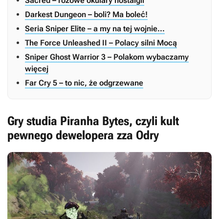
Sacred – różowe okulary nostalgii
Darkest Dungeon – boli? Ma boleć!
Seria Sniper Elite – a my na tej wojnie...
The Force Unleashed II – Polacy silni Mocą
Sniper Ghost Warrior 3 – Polakom wybaczamy
więcej
Far Cry 5 – to nic, że odgrzewane
Gry studia Piranha Bytes, czyli kult
pewnego dewelopera zza Odry