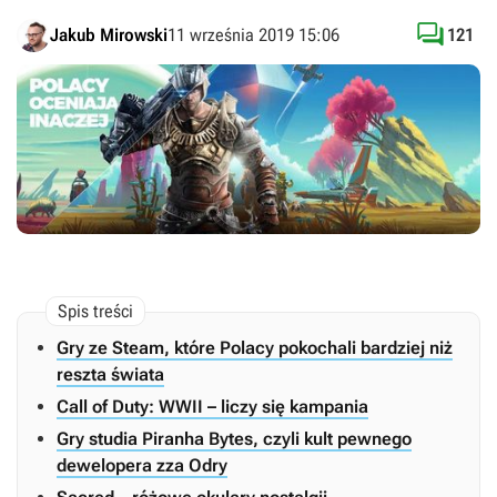

Jakub Mirowski
11 września 2019 15:06
121
Gry ze Steam, które Polacy pokochali bardziej niż
reszta świata
Call of Duty: WWII – liczy się kampania
Gry studia Piranha Bytes, czyli kult pewnego
dewelopera zza Odry