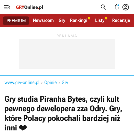




Newsroom
Gry
Rankingi
Listy
Recenzje
PREMIUM
www.gry-online.pl
Opinie
Gry


Gry studia Piranha Bytes, czyli kult
pewnego dewelopera zza Odry. Gry,
które Polacy pokochali bardziej niż
inni ❤️