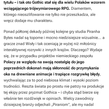
tytułu – i tak oto
Gothic
stał się dla wielu Polaków wzorem
wciągającego trójwymiarowego RPG.
Diamentem,
którego nieoszlifowanie nie tylko nie przeszkadza, ale
wręcz dodaje mu charakteru.
Ponad półtorej dekady później kolejne gry studia Piranha
Bytes nadal są toporne i mocno niedzisiejsze wizualnie... a
gracze znad Wisły i tak oceniają je wyżej niż miłośnicy
interaktywnej rozrywki z innych krajów. Dlaczego? Wydaje
się, że w przypadku projektów niemieckiego zespołu
Polacy ze względu na swoją nostalgię do jego
poprzednich dokonań mają skłonność do przymykania
oka na drewniane animacje i trapiące rozgrywkę błędy
,
wychwalając za to pod niebiosa klimat i wysoki poziom
trudności. Reszta świata po prostu nie patrzy na produkcje
tej ekipy przez pryzmat
Gothica
– i chyba stąd bierze się
właśnie ten rozdźwięk w opiniach. Wielcy zawodnicy
dzisiejszej branży odjechali „Piraniom”, ale my nadal