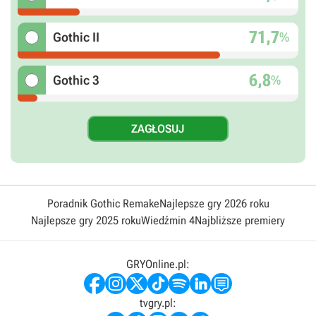
71,7
%
Gothic II
6,8
%
Gothic 3
Poradnik Gothic Remake
Najlepsze gry 2026 roku
Najlepsze gry 2025 roku
Wiedźmin 4
Najbliższe premiery
GRYOnline.pl:
tvgry.pl: