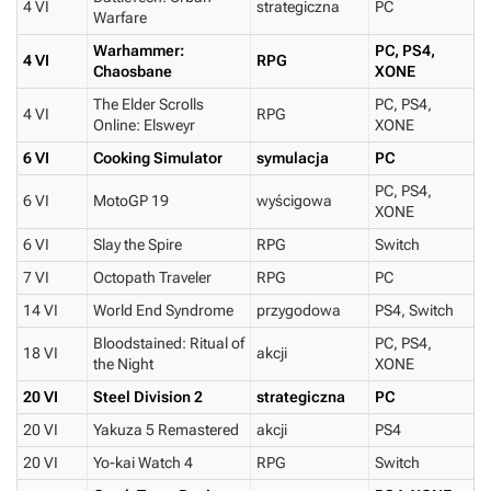
4 VI
strategiczna
PC
Warfare
Warhammer:
PC, PS4,
4 VI
RPG
Chaosbane
XONE
The Elder Scrolls
PC, PS4,
4 VI
RPG
Online: Elsweyr
XONE
6 VI
Cooking Simulator
symulacja
PC
PC, PS4,
6 VI
MotoGP 19
wyścigowa
XONE
6 VI
Slay the Spire
RPG
Switch
7 VI
Octopath Traveler
RPG
PC
14 VI
World End Syndrome
przygodowa
PS4, Switch
Bloodstained: Ritual of
PC, PS4,
18 VI
akcji
the Night
XONE
20 VI
Steel Division 2
strategiczna
PC
20 VI
Yakuza 5 Remastered
akcji
PS4
20 VI
Yo-kai Watch 4
RPG
Switch