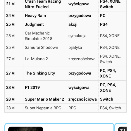
Crash Team Racing
PS4, XONE,
21 VI
wyścigowa
Nitro-Fueled
Switch
24 VI
Heavy Rain
przygodowa
PC
25 VI
Judgment
akcji
PS4
Car Mechanic
25 VI
symulacja
PS4, XONE
Simulator 2018
25 VI
Samurai Shodown
bijatyka
PS4, XONE
PS4, XONE,
27 VI
La-Mulana 2
zręcznościowa
Switch
PC, PS4,
27 VI
The Sinking City
przygodowa
XONE
PC, PS4,
28 VI
F1 2019
wyścigowa
XONE
28 VI
Super Mario Maker 2
zręcznościowa
Switch
28 VI
Super Neptunia RPG
RPG
PS4, Switch