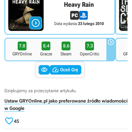
Heavy Rain

Data wydania:
23 lutego 2010

7.8
8.4
8.6
7.3
7
GRYOnline
Gracze
Steam
OpenCritic
GRYO


Oceń Grę
Dziękujemy za przeczytanie artykułu.
Ustaw GRYOnline.pl jako preferowane źródło wiadomości
w Google

45