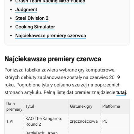
Crash Team Racing Nitro-Fueled
Judgment
Steel Division 2
Cooking Simulator
Najciekawsze premiery czerwca
Najciekawsze premiery czerwca
Poniższa tabelka zawiera wybrane gry komputerowe,
których debiuty zaplanowane zostały na czerwiec 2019
roku. Pogrubione tytuły opisano szerzej na poprzednich
stronach artykułu. Pełną listę dat premier znajdziecie
tutaj
.
Data
Tytuł
Gatunek gry
Platforma
premiery
KAO The Kangaroo:
1 VI
zręcznościowa
PC
Round 2
BattleTech: Urban