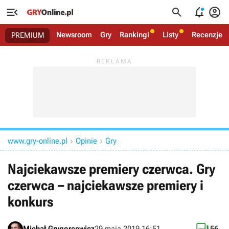




Newsroom
Gry
Rankingi
Listy
Recenzje
PREMIUM
www.gry-online.pl
Opinie
Gry


Najciekawsze premiery czerwca. Gry
czerwca – najciekawsze premiery i
konkurs
Michał Grygorcewicz
29 maja 2019 16:51
56