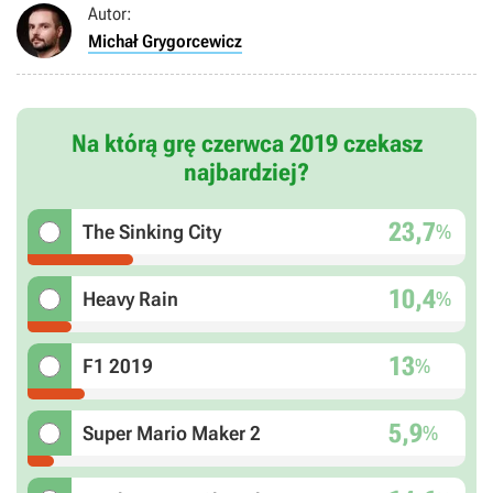
Autor:
Michał Grygorcewicz
Na którą grę czerwca 2019 czekasz
najbardziej?
23,7
%
The Sinking City
10,4
%
Heavy Rain
13
%
F1 2019
5,9
%
Super Mario Maker 2