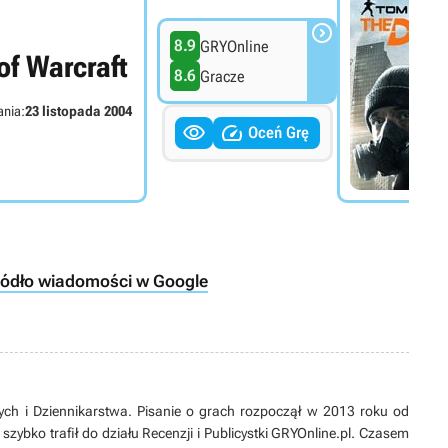

8.9
GRYOnline
of Warcraft
8.6
Gracze
ania:
23 listopada 2004


Oceń Grę
ródło wiadomości w Google
ch i Dziennikarstwa. Pisanie o grach rozpoczął w 2013 roku od
zybko trafił do działu Recenzji i Publicystki GRYOnline.pl. Czasem