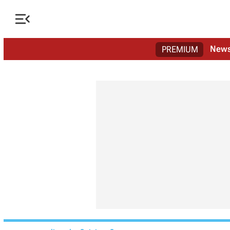

New
PREMIUM