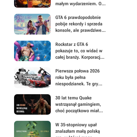
małym wydarzeniem. Oto
moje mniej oczywiste
FPS-y lat 90.
GTA 6 prawdopodobnie
pobije rekordy i sprzeda
konsole, ale prawdziwe
pytanie brzmi, ile gracze
będą musieli mu
Rockstar z GTA 6
wybaczyć
pokazuje to, co widać w
całej branży. Korporacje
coraz mniej przejmują się
graczami
Pierwsza połowa 2026
roku była pełna
niespodzianek. Te gry
najbardziej zasłużyły na
uwagę i Wasz czas
30 lat temu Quake
wstrząsnął gamingiem,
choć początkowo miał
być zupełnie inną grą
W 35-stopniowy upał
znalazłam małą polską