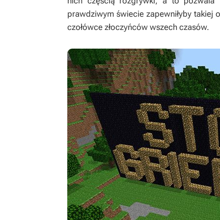
nich częścią rozgrywki, a to pozwala
prawdziwym świecie zapewniłyby takiej o
czołówce złoczyńców wszech czasów.