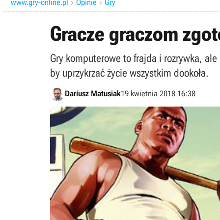
www.gry-online.pl
Opinie
Gry


Gracze graczom zgot
Gry komputerowe to frajda i rozrywka, ale n
by uprzykrzać życie wszystkim dookoła.
Dariusz Matusiak
19 kwietnia 2018 16:38