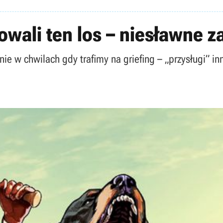
owali ten los – niesławne 
ie w chwilach gdy trafimy na griefing – „przysługi” inn