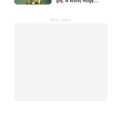
grę, w której mogę
prowadzić sklep z
roślinami i odpocząć od
wszystkiego