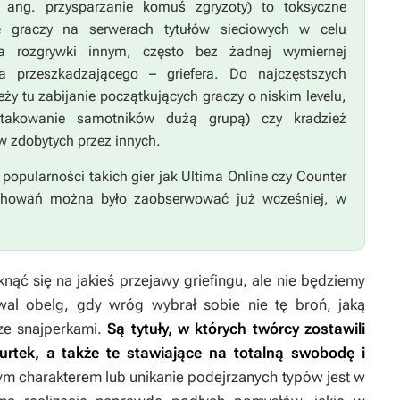
ang. przysparzanie komuś zgryzoty) to toksyczne
e graczy na serwerach tytułów sieciowych w celu
ia rozgrywki innym, często bez żadnej wymiernej
la przeszkadzającego – griefera. Do najczęstszych
leży tu zabijanie początkujących graczy o niskim levelu,
atakowanie samotników dużą grupą) czy kradzież
 zdobytych przez innych.
i popularności takich gier jak
Ultima Online
czy
Counter
achowań można było zaobserwować już wcześniej, w
ąć się na jakieś przejawy griefingu, ale nie będziemy
tiwal obelg, gdy wróg wybrał sobie nie tę broń, jaką
ze snajperkami.
Są tytuły, w których twórcy zostawili
urtek, a także te stawiające na totalną swobodę i
łym charakterem lub unikanie podejrzanych typów jest w