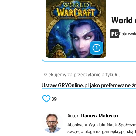
World 
Data wyd

Dziękujemy za przeczytanie artykułu.
Ustaw GRYOnline.pl jako preferowane ź

39
Autor:
Dariusz Matusiak
Absolwent Wydziału Nauk Społeczny
swojego bloga na gameplay.pl, skąd s