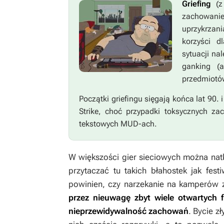
Griefing
(z 
zachowani
uprzykrzan
korzyści d
sytuacji na
ganking (
przedmiotów
Początki griefingu sięgają końca lat 90. 
Strike
, choć przypadki toksycznych z
tekstowych MUD-ach.
W większości gier sieciowych można natkn
przytaczać tu takich błahostek jak fes
powinien, czy narzekanie na kamperów 
przez nieuwagę zbyt wiele otwartych f
nieprzewidywalność zachowań
. Bycie z