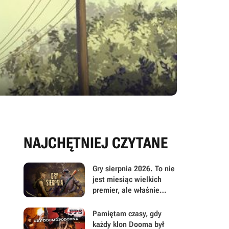
NAJCHĘTNIEJ CZYTANE
Gry sierpnia 2026. To nie
jest miesiąc wielkich
premier, ale właśnie
dlatego warto przyjrzeć
mu się uważniej
Pamiętam czasy, gdy
każdy klon Dooma był