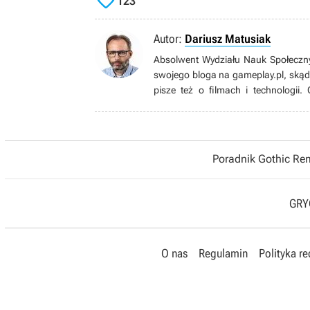

123
Autor:
Dariusz Matusiak
Absolwent Wydziału Nauk Społeczny
swojego bloga na gameplay.pl, skąd s
pisze też o filmach i technologi
realistycznych symulatorów i strzela
artystycznym. W wolnych chwilach 
prowadzonej przez siebie stronie
stanowiska w stylu „minimal desk se
Poradnik Gothic R
GRYO
O nas
Regulamin
Polityka r