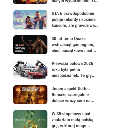
małym wydarzeniem. Oto
moje mniej oczywiste
FPS-y lat 90.
GTA 6 prawdopodobnie
pobije rekordy i sprzeda
konsole, ale prawdziwe
pytanie brzmi, ile gracze
będą musieli mu
30 lat temu Quake
wybaczyć
wstrząsnął gamingiem,
choć początkowo miał
być zupełnie inną grą
Pierwsza połowa 2026
roku była pełna
niespodzianek. Te gry
najbardziej zasłużyły na
uwagę i Wasz czas
Jeden aspekt Gothic
Remake szczególnie
dobrze wróży serii na
przyszłość. Scenarzyści
mają powody do dumy
W 35-stopniowy upał
znalazłam małą polską
grę, w której mogę