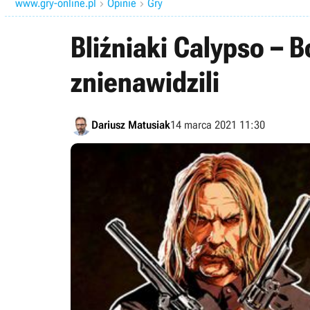
www.gry-online.pl
Opinie
Gry


Bliźniaki Calypso – B
znienawidzili
Dariusz Matusiak
14 marca 2021 11:30