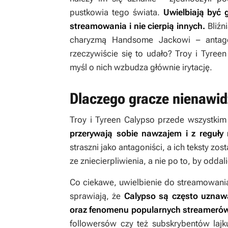
pustkowia tego świata.
Uwielbiają być 
streamowania i nie cierpią innych.
Bliźn
charyzmą Handsome Jackowi – antagon
rzeczywiście się to udało? Troy i Tyreen
myśl o nich wzbudza głównie irytację.
Dlaczego gracze nienawid
Troy i Tyreen Calypso przede wszystkim
przerywają sobie nawzajem i z reguły
straszni jako antagoniści, a ich teksty z
ze zniecierpliwienia, a nie po to, by oddal
Co ciekawe, uwielbienie do streamowani
sprawiają, że
Calypso są często uznawa
oraz fenomenu popularnych streamerów
followersów czy też subskrybentów lajk