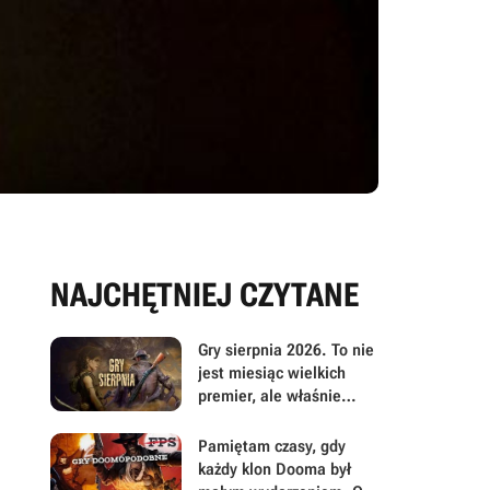
NAJCHĘTNIEJ CZYTANE
Gry sierpnia 2026. To nie
jest miesiąc wielkich
premier, ale właśnie
dlatego warto przyjrzeć
mu się uważniej
Pamiętam czasy, gdy
każdy klon Dooma był