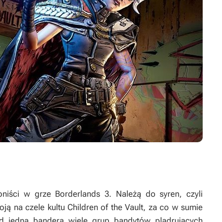
goniści w grze
Borderlands 3
. Należą do syren, czyli
ą na czele kultu Children of the Vault, za co w sumie
od jedną banderą wiele grup bandytów plądrujących