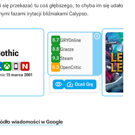
i się przekazać tu coś głębszego, to chyba im się udało
ymi fazami irytacji bliźniakami Calypso.

8.7
GRYOnline
8.8
Gracze
othic
9.3
Steam
6.3
OpenCritic
nia:
15 marca 2001


Oceń Grę
ródło wiadomości w Google