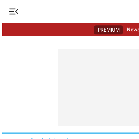

New
PREMIUM