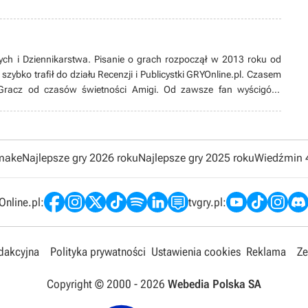
ch i Dziennikarstwa. Pisanie o grach rozpoczął w 2013 roku od
zybko trafił do działu Recenzji i Publicystki GRYOnline.pl. Czasem
i. Gracz od czasów świetności Amigi. Od zawsze fan wyścigów,
nin militarnych oraz gier z wciągającą fabułą lub wyjątkowym stylem
uczy latać w symulatorach nowoczesnych myśliwców bojowych na
 Szkoła Latania. Poza tym wielki miłośnik urządzania swojego
tup”, sprzętowych nowinek i kotów.
emake
Najlepsze gry 2026 roku
Najlepsze gry 2025 roku
Wiedźmin 
nline.pl:
tvgry.pl:
edakcyjna
Polityka prywatności
Ustawienia cookies
Reklama
Ze
Copyright © 2000 -
2026
Webedia Polska SA