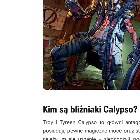
Kim są bliźniaki Calypso?
Troy i Tyreen Calypso to główni anta
posiadają pewne magiczne moce oraz stoj
należy im się uznanie – zjednoczyli p