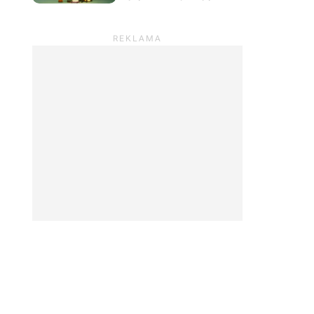
prowadzić sklep z
roślinami i odpocząć od
wszystkiego