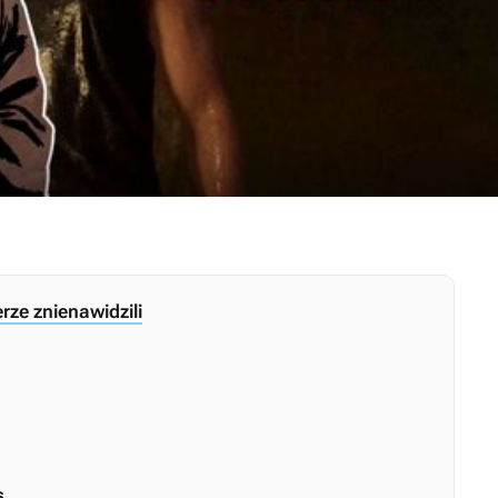
erze znienawidzili
s