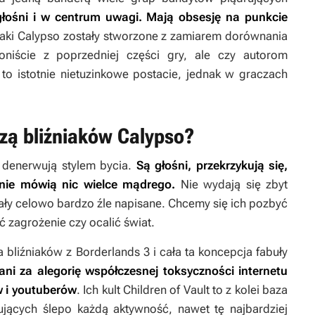
głośni i w centrum uwagi. Mają obsesję na punkcie
iaki Calypso zostały stworzone z zamiarem dorównania
iście z poprzedniej części gry, ale czy autorom
 to istotnie nietuzinkowe postacie, jednak w graczach
zą bliźniaków Calypso?
 denerwują stylem bycia.
Są głośni, przekrzykują się,
 nie mówią nic wielce mądrego.
Nie wydają się zbyt
ostały celowo bardzo źle napisane. Chcemy się ich pozbyć
ić zagrożenie czy ocalić świat.
a bliźniaków z
Borderlands 3
i cała ta koncepcja fabuły
ni za alegorię współczesnej toksyczności internetu
 i youtuberów
. Ich kult Children of Vault to z kolei baza
ujących ślepo każdą aktywność, nawet tę najbardziej