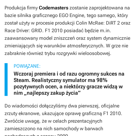
Produkcja firmy
Codemasters
zostanie zaprojektowana na
bazie silnika graficznego EGO Engine, tego samego, który
został użyty w procesie produkcji
Colin McRae: DiRT 2
oraz
Race Driver: GRID
.
F1 2010
posiadać będzie m.in.
zaawansowany model zniszczeń oraz system dynamicznie
zmieniających się warunków atmosferycznych. W grze nie
zabraknie również trybu rozgrywki wieloosobowej.
POWIĄZANE:
Wczoraj premiera i od razu ogromny sukces na
Steam. Realistyczny symulator ma 98%
pozytywnych ocen, a niektórzy gracze widzą w
nim „najlepszy zakup życia”
Do wiadomości dołączyliśmy dwa pierwszej, oficjalne
zrzuty ekranowe, ukazujące oprawę graficzną
F1 2010
.
Zwróćcie uwagę, że w celach prezentacyjnych
zamieszczono na nich samochody w barwach