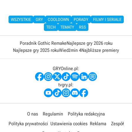
WSZYSTKIE
GRY
COOLDOWN
PORADY
FILMY I SERIALE
TECH
TEMATY
RSS
Poradnik Gothic Remake
Najlepsze gry 2026 roku
Najlepsze gry 2025 roku
Wiedźmin 4
Najbliższe premiery
GRYOnline.pl:
tvgry.pl:
O nas
Regulamin
Polityka redakcyjna
Polityka prywatności
Ustawienia cookies
Reklama
Zespół