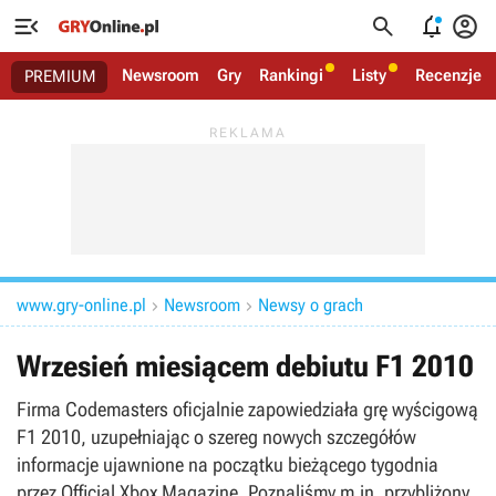




Newsroom
Gry
Rankingi
Listy
Recenzje
PREMIUM
www.gry-online.pl
Newsroom
Newsy o grach


Wrzesień miesiącem debiutu F1 2010
Firma Codemasters oficjalnie zapowiedziała grę wyścigową
F1 2010, uzupełniając o szereg nowych szczegółów
informacje ujawnione na początku bieżącego tygodnia
przez Official Xbox Magazine. Poznaliśmy m.in. przybliżony