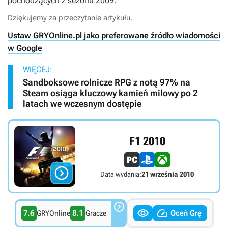
pochodzących z sezonu 2009.
Dziękujemy za przeczytanie artykułu.
Ustaw GRYOnline.pl jako preferowane źródło wiadomości
w Google
WIĘCEJ:
Sandboksowe rolnicze RPG z notą 97% na
Steam osiąga kluczowy kamień milowy po 2
latach we wczesnym dostępie
F1 2010

Data wydania:
21 września 2010



7.6
8.1
Oceń Grę
GRYOnline
Gracze