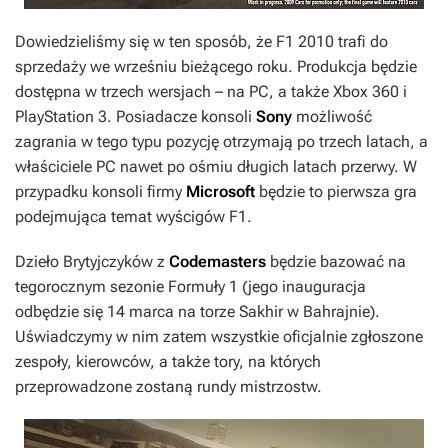
Dowiedzieliśmy się w ten sposób, że
F1 2010
trafi do
sprzedaży we wrześniu bieżącego roku. Produkcja będzie
dostępna w trzech wersjach – na PC, a także Xbox 360 i
PlayStation 3. Posiadacze konsoli
Sony
możliwość
zagrania w tego typu pozycję otrzymają po trzech latach, a
właściciele PC nawet po ośmiu długich latach przerwy. W
przypadku konsoli firmy
Microsoft
będzie to pierwsza gra
podejmująca temat wyścigów F1.
Dzieło Brytyjczyków z
Codemasters
będzie bazować na
tegorocznym sezonie Formuły 1 (jego inauguracja
odbędzie się 14 marca na torze Sakhir w Bahrajnie).
Uświadczymy w nim zatem wszystkie oficjalnie zgłoszone
zespoły, kierowców, a także tory, na których
przeprowadzone zostaną rundy mistrzostw.