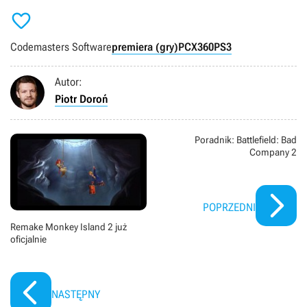

Codemasters Software
premiera (gry)
PC
X360
PS3
Autor:
Piotr Doroń
Poradnik: Battlefield: Bad
Company 2
POPRZEDNI
Remake Monkey Island 2 już
oficjalnie
NASTĘPNY