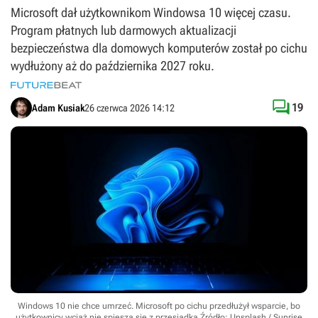
Microsoft dał użytkownikom Windowsa 10 więcej czasu.
Program płatnych lub darmowych aktualizacji
bezpieczeństwa dla domowych komputerów został po cichu
wydłużony aż do października 2027 roku.

19
Adam Kusiak
26 czerwca 2026 14:12
Windows 10 nie chce umrzeć. Microsoft po cichu przedłużył wsparcie, bo
użytkownicy wciąż nie spieszą się z przesiadką
Źródło: Unsplash / Sunrise