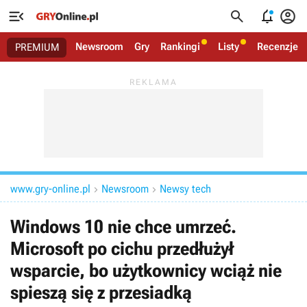




Newsroom
Gry
Rankingi
Listy
Recenzje
PREMIUM
www.gry-online.pl
Newsroom
Newsy tech


Windows 10 nie chce umrzeć.
Microsoft po cichu przedłużył
wsparcie, bo użytkownicy wciąż nie
spieszą się z przesiadką