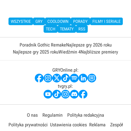
WSZYSTKIE
GRY
COOLDOWN
PORADY
FILMY I SERIALE
TECH
TEMATY
RSS
Poradnik Gothic Remake
Najlepsze gry 2026 roku
Najlepsze gry 2025 roku
Wiedźmin 4
Najbliższe premiery
GRYOnline.pl:
tvgry.pl:
O nas
Regulamin
Polityka redakcyjna
Polityka prywatności
Ustawienia cookies
Reklama
Zespół