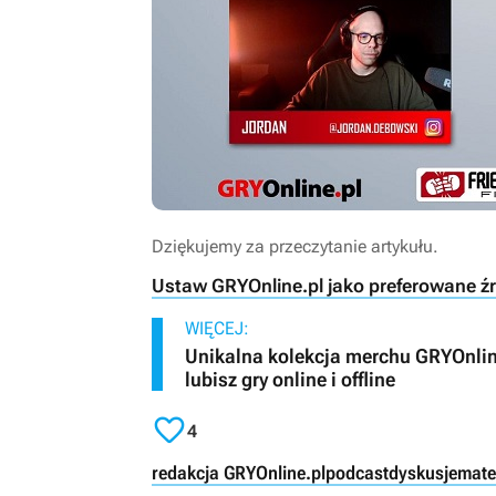
Dziękujemy za przeczytanie artykułu.
Ustaw GRYOnline.pl jako preferowane ź
WIĘCEJ:
Unikalna kolekcja merchu GRYOnline
lubisz gry online i offline

4
redakcja GRYOnline.pl
podcast
dyskusje
mate