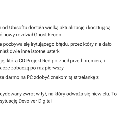
 od Ubisoftu dostała wielką aktualizację i kosztującą
ć nowy rozdział Ghost Recon
 pozbywa się irytującego błędu, przez który nie dało
ież dwie inne istotne usterki
ję, którą CD Projekt Red porzucił przed premierą i
gracze zobaczą po raz pierwszy
y za darmo na PC zdobyć znakomitą strzelankę z
dowany zwrot w tył, na który odważa się niewielu. To
sytuację Devolver Digital