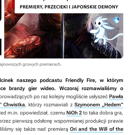
jnowszych growych premierach.
dcinek naszego podcastu Friendly Fire, w którym
ce branży gier wideo. Wczoraj rozmawialiśmy o
 prowadzących po raz kolejny mogliście usłyszeć
Pawła
” Chwistka
, którzy rozmawiali z
Szymonem „Hedem”
Hed m.in. opowiedział, czemu
NiOh 2
to taka dobra gra,
ak przez pierwszą odsłonę wspomnianej produkcji prawie
yliliśmy się także nad premierą
Ori and the Will of the