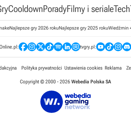
Gry
Cooldown
Porady
Filmy i seriale
Tech
emake
Najlepsze gry 2026 roku
Najlepsze gry 2025 roku
Wiedźmin 
nline.pl:
tvgry.pl:
edakcyjna
Polityka prywatności
Ustawienia cookies
Reklama
Ze
Copyright © 2000 -
2026
Webedia Polska SA