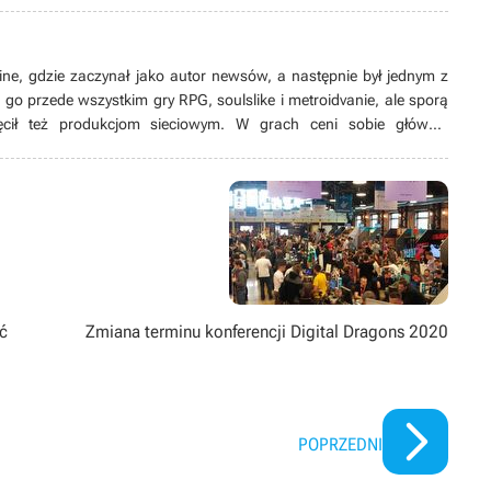
e, gdzie zaczynał jako autor newsów, a następnie był jednym z
ą go przede wszystkim gry RPG, soulslike i metroidvanie, ale sporą
cił też produkcjom sieciowym. W grach ceni sobie głównie
taci oraz swobodę w działaniu, a na omawiane tytuły stara się
023 roku prowadzi również swój kanał na YouTube.
yć
Zmiana terminu konferencji Digital Dragons 2020
POPRZEDNI