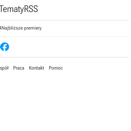
Tematy
RSS
4
Najbliższe premiery
spół
Praca
Kontakt
Pomoc