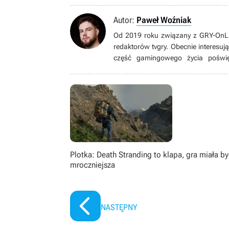
Autor:
Paweł Woźniak
Od 2019 roku związany z GRY-OnLin
redaktorów tvgry. Obecnie interesuj
część gamingowego życia poświę
rozbudowane mechaniki rozwoju pos
patrzeć z różnych perspektyw. Od 2
Plotka: Death Stranding to klapa, gra miała b
mroczniejsza
NASTĘPNY