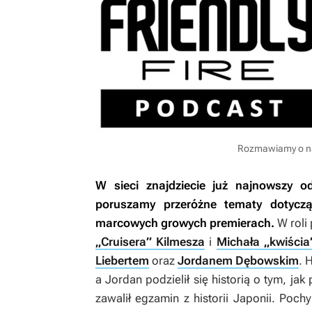
Rozmawiamy o na
W sieci znajdziecie już najnowszy o
poruszamy przeróżne tematy dotyczą
marcowych growych premierach.
W roli
„Cruisera” Kilmesza
i
Michała „kwiścia
Liebertem
oraz
Jordanem Dębowskim
. 
a Jordan podzielił się historią o tym, j
zawalił egzamin z historii Japonii. Poch