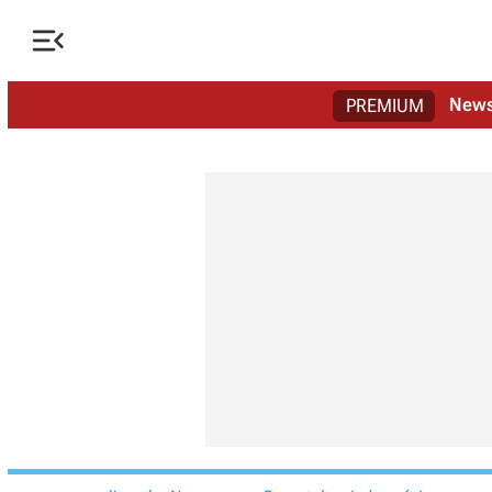

New
PREMIUM