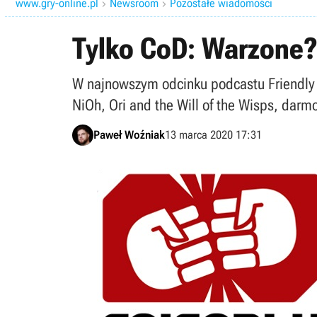
www.gry-online.pl
Newsroom
Pozostałe wiadomości


Tylko CoD: Warzone?
W najnowszym odcinku podcastu Friendly
NiOh, Ori and the Will of the Wisps, darmo
Paweł Woźniak
13 marca 2020 17:31