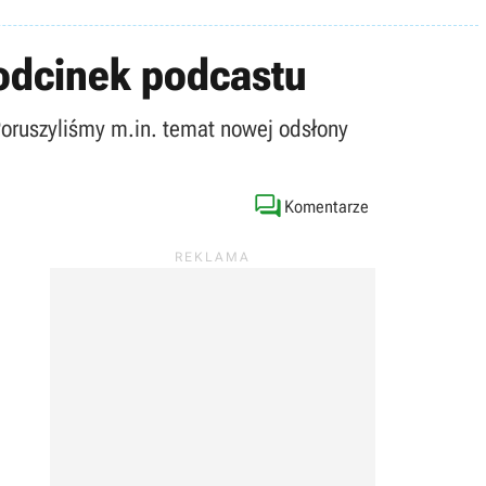
 odcinek podcastu
ruszyliśmy m.in. temat nowej odsłony

Komentarze