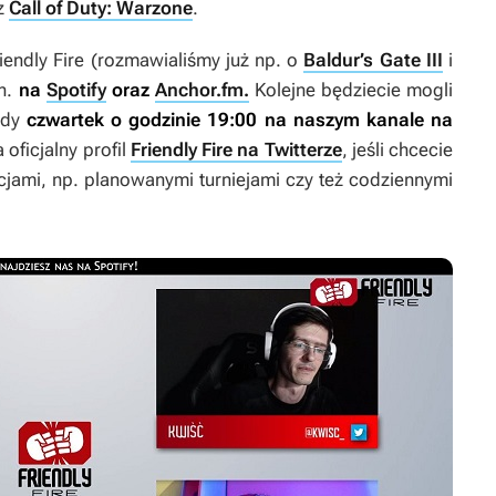
z
Call of Duty: Warzone
.
iendly Fire (rozmawialiśmy już np. o
Baldur’s Gate III
i
in.
na
Spotify
oraz
Anchor.fm.
Kolejne będziecie mogli
żdy
czwartek
o godzinie 19:00 na naszym kanale na
 oficjalny profil
Friendly Fire na Twitterze
, jeśli chcecie
cjami, np. planowanymi turniejami czy też codziennymi