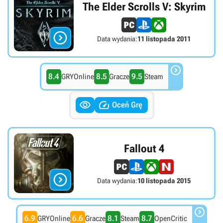
The Elder Scrolls V: Skyrim

Data wydania:
11 listopada 2011

8.4
8.5
9.5
GRYOnline
Gracze
Steam


Oceń Grę
Fallout 4

Data wydania:
10 listopada 2015

6.9
6.6
8.1
8.7
GRYOnline
Gracze
Steam
OpenCritic