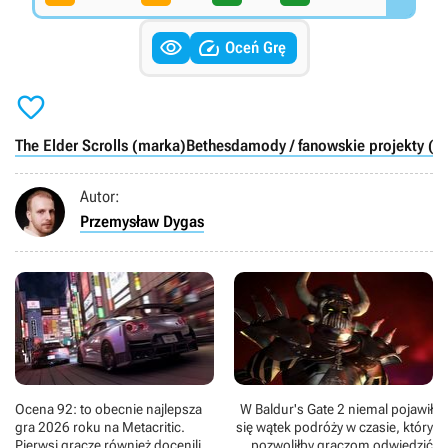


Oceń Grę

The Elder Scrolls (marka)
Bethesda
mody / fanowskie projekty (gr
Autor:
Przemysław Dygas
Ocena 92: to obecnie najlepsza
W Baldur's Gate 2 niemal pojawił
gra 2026 roku na Metacritic.
się wątek podróży w czasie, który
Pierwsi gracze również docenili
pozwoliłby graczom odwiedzić