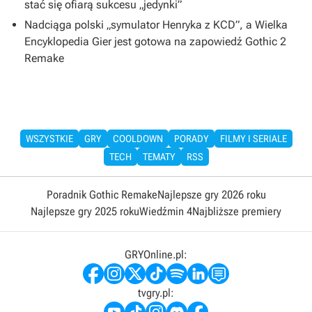
stać się ofiarą sukcesu „jedynki”
Nadciąga polski „symulator Henryka z KCD”, a Wielka
Encyklopedia Gier jest gotowa na zapowiedź Gothic 2
Remake
WSZYSTKIE
GRY
COOLDOWN
PORADY
FILMY I SERIALE
TECH
TEMATY
RSS
Poradnik Gothic Remake
Najlepsze gry 2026 roku
Najlepsze gry 2025 roku
Wiedźmin 4
Najbliższe premiery
GRYOnline.pl:
tvgry.pl: