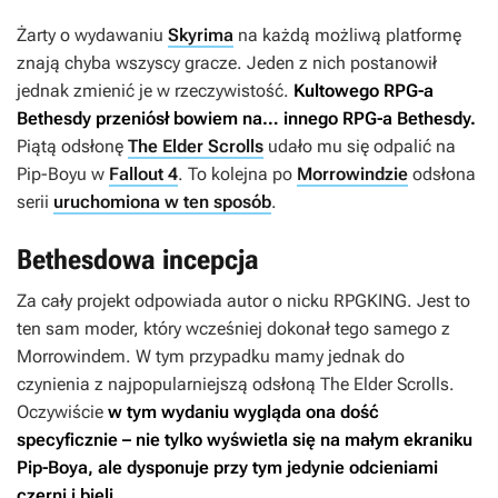
Żarty o wydawaniu
Skyrima
na każdą możliwą platformę
znają chyba wszyscy gracze. Jeden z nich postanowił
jednak zmienić je w rzeczywistość.
Kultowego RPG-a
Bethesdy przeniósł bowiem na… innego RPG-a Bethesdy.
Piątą odsłonę
The Elder Scrolls
udało mu się odpalić na
Pip-Boyu w
Fallout 4
. To kolejna po
Morrowindzie
odsłona
serii
uruchomiona w ten sposób
.
Bethesdowa incepcja
Za cały projekt odpowiada autor o nicku RPGKING. Jest to
ten sam moder, który wcześniej dokonał tego samego z
Morrowindem
. W tym przypadku mamy jednak do
czynienia z najpopularniejszą odsłoną
The Elder Scrolls
.
Oczywiście
w tym wydaniu wygląda ona dość
specyficznie – nie tylko wyświetla się na małym ekraniku
Pip-Boya, ale dysponuje przy tym jedynie odcieniami
czerni i bieli
.