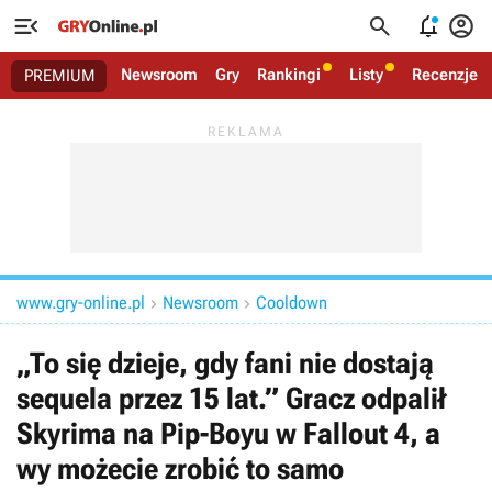




Newsroom
Gry
Rankingi
Listy
Recenzje
PREMIUM
www.gry-online.pl
Newsroom
Cooldown


„To się dzieje, gdy fani nie dostają
sequela przez 15 lat.” Gracz odpalił
Skyrima na Pip-Boyu w Fallout 4, a
wy możecie zrobić to samo